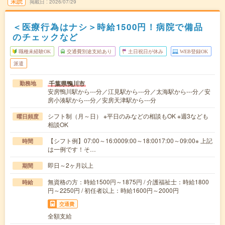
未読
掲載日
2026/07/29
＜医療行為はナシ＞時給1500円！病院で備品
のチェックなど
職種未経験OK
交通費別途支給あり
土日祝日が休み
WEB登録OK
派遣
千葉県鴨川市
勤務地
安房鴨川駅から---分／江見駅から---分／太海駅から---分／安
房小湊駅から---分／安房天津駅から---分
シフト制（月～日） ※平日のみなどの相談もOK ※週3なども
曜日頻度
相談OK
【シフト例】07:00～16:0009:00～18:0017:00～09:00※ 上記
時間
は一例です！そ…
即日～2ヶ月以上
期間
無資格の方：時給1500円～1875円 / 介護福祉士：時給1800
時給
円～2250円 / 初任者以上：時給1600円～2000円
交通費
全額支給