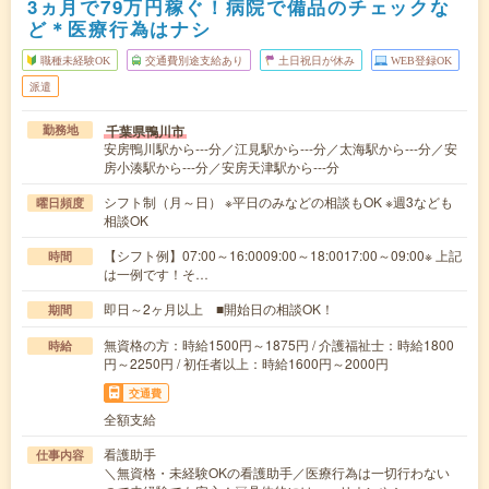
3ヵ月で79万円稼ぐ！病院で備品のチェックな
ど＊医療行為はナシ
職種未経験OK
交通費別途支給あり
土日祝日が休み
WEB登録OK
派遣
千葉県鴨川市
勤務地
安房鴨川駅から---分／江見駅から---分／太海駅から---分／安
房小湊駅から---分／安房天津駅から---分
シフト制（月～日） ※平日のみなどの相談もOK ※週3なども
曜日頻度
相談OK
【シフト例】07:00～16:0009:00～18:0017:00～09:00※ 上記
時間
は一例です！そ…
即日～2ヶ月以上 ■開始日の相談OK！
期間
無資格の方：時給1500円～1875円 / 介護福祉士：時給1800
時給
円～2250円 / 初任者以上：時給1600円～2000円
交通費
全額支給
看護助手
仕事内容
＼無資格・未経験OKの看護助手／医療行為は一切行わない