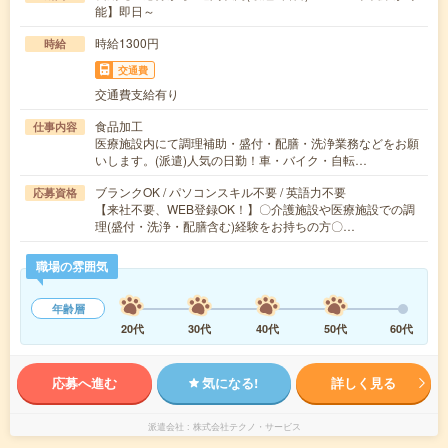
能】即日～
時給1300円
時給
交通費
交通費支給有り
食品加工
仕事内容
医療施設内にて調理補助・盛付・配膳・洗浄業務などをお願
いします。(派遣)人気の日勤！車・バイク・自転…
ブランクOK / パソコンスキル不要 / 英語力不要
応募資格
【来社不要、WEB登録OK！】〇介護施設や医療施設での調
理(盛付・洗浄・配膳含む)経験をお持ちの方〇…
職場の雰囲気
年齢層
20代
30代
40代
50代
60代
応募へ進む
気になる!
詳しく見る
派遣会社
株式会社テクノ・サービス