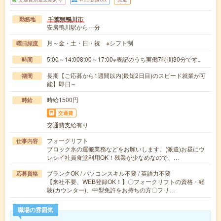
千葉県鴨川市
勤務地
安房鴨川駅から---分
月～金・土・日・祝 ※シフト制
曜日頻度
5:00～14:008:00～17:00※表記のうち実働7時間30分です。
時間
長期【ご応募から1週間以内(最短2日目)のスピード就業が可
期間
能】即日～
時給1500円
時給
交通費
交通費支給有り
フォークリフト
仕事内容
ブロック氷の運搬業務などをお願いします。(派遣)お昼にウ
レシイ社員食堂利用OK！残業が少なめなので、…
ブランクOK / パソコンスキル不要 / 英語力不要
応募資格
【来社不要、WEB登録OK！】〇フォークリフトの資格・経
験(カウンター)、中型免許をお持ちの方〇フリ…
職場の雰囲気