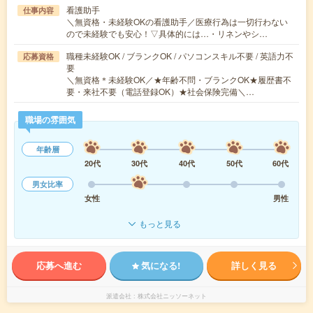
看護助手
仕事内容
＼無資格・未経験OKの看護助手／医療行為は一切行わない
ので未経験でも安心！▽具体的には…・リネンやシ…
職種未経験OK / ブランクOK / パソコンスキル不要 / 英語力不
応募資格
要
＼無資格＊未経験OK／★年齢不問・ブランクOK★履歴書不
要・来社不要（電話登録OK）★社会保険完備＼…
職場の雰囲気
年齢層
20代
30代
40代
50代
60代
男女比率
女性
男性
もっと見る
応募へ進む
気になる!
詳しく見る
派遣会社
株式会社ニッソーネット