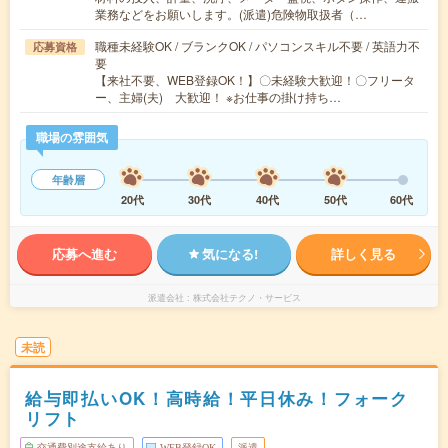
業務などをお願いします。(派遣)危険物取扱者（…
職種未経験OK / ブランクOK / パソコンスキル不要 / 英語力不
応募資格
要
【来社不要、WEB登録OK！】〇未経験大歓迎！〇フリータ
ー、主婦(夫) 大歓迎！ ※お仕事の掛け持ち…
職場の雰囲気
年齢層
20代
30代
40代
50代
60代
応募へ進む
気になる!
詳しく見る
派遣会社
株式会社テクノ・サービス
未読
給与即払いOK！高時給！平日休み！フォーク
リフト
交通費別途支給あり
WEB登録OK
派遣