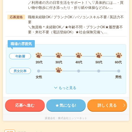
／利用者の方の日常生活をサポート！＼▽具体的には…・買
い物や散歩に付き添ったり・折り紙や体操などのレ…
職種未経験OK / ブランクOK / パソコンスキル不要 / 英語力不
応募資格
要
＼無資格＊未経験OK／★年齢不問・ブランクOK★履歴書不
要・来社不要（電話登録OK）★社会保険完備＼…
職場の雰囲気
年齢層
20代
30代
40代
50代
60代
男女比率
女性
男性
もっと見る
応募へ進む
気になる!
詳しく見る
派遣会社
株式会社ニッソーネット