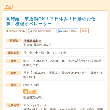
未読
高時給！車通勤OK！平日休み！日勤のお仕
事！機械オペレーター
職種未経験OK
交通費別途支給あり
WEB登録OK
派遣
千葉県鴨川市
勤務地
安房鴨川駅から車7分
月～金・土・日・祝 ※シフト制
曜日頻度
6:00～14:3514:25～23:0022:00～6:35※表記のうち実働7時
時間
間35分です。
長期【ご応募から1週間以内(最短2日目)のスピード就業が可
期間
能】即日～
時給1500円
時給
交通費
交通費支給有り
マシンオペレーター
仕事内容
材料の投入、計量、洗浄、メーター監視、ボタン操作、運搬