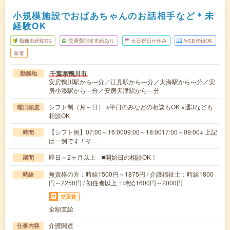
小規模施設でおばあちゃんのお話相手など＊未
経験OK
職種未経験OK
交通費別途支給あり
土日祝日が休み
WEB登録OK
派遣
千葉県鴨川市
勤務地
安房鴨川駅から---分／江見駅から---分／太海駅から---分／安
房小湊駅から---分／安房天津駅から---分
シフト制（月～日） ※平日のみなどの相談もOK ※週3なども
曜日頻度
相談OK
【シフト例】07:00～16:0009:00～18:0017:00～09:00※ 上記
時間
は一例です！そ…
即日～2ヶ月以上 ■開始日の相談OK！
期間
無資格の方：時給1500円～1875円 / 介護福祉士：時給1800
時給
円～2250円 / 初任者以上：時給1600円～2000円
交通費
全額支給
介護関連
仕事内容