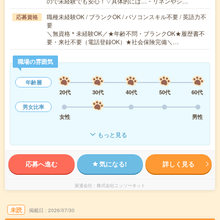
ので未経験でも安心！▽具体的には…・リネンやシ…
職種未経験OK / ブランクOK / パソコンスキル不要 / 英語力不
応募資格
要
＼無資格＊未経験OK／★年齢不問・ブランクOK★履歴書不
要・来社不要（電話登録OK）★社会保険完備＼…
職場の雰囲気
年齢層
20代
30代
40代
50代
60代
男女比率
女性
男性
もっと見る
応募へ進む
気になる!
詳しく見る
派遣会社
株式会社ニッソーネット
未読
掲載日
2026/07/30