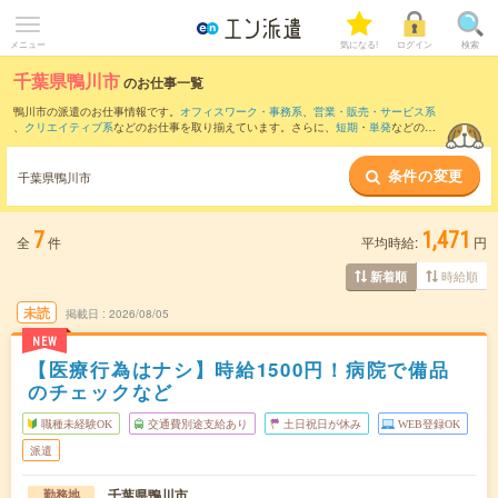
メニュー
気になる!
ログイン
検索
千葉県鴨川市
のお仕事一覧
鴨川市の派遣のお仕事情報です。
オフィスワーク・事務系
、
営業・販売・サービス系
、
クリエイティブ系
などのお仕事を取り揃えています。さらに、
短期
・
単発
などの期
間や、
職種未経験OK
などのこだわり条件で絞り込んでいただけます。
条件の変更
また、
富津市
・
君津市
・
南房総市
など隣接エリアのお仕事もご確認いただけます。
千葉県鴨川市
7
1,471
全
件
平均時給:
円
時給順
新着順
未読
掲載日
2026/08/05
NEW
【医療行為はナシ】時給1500円！病院で備品
のチェックなど
職種未経験OK
交通費別途支給あり
土日祝日が休み
WEB登録OK
派遣
千葉県鴨川市
勤務地