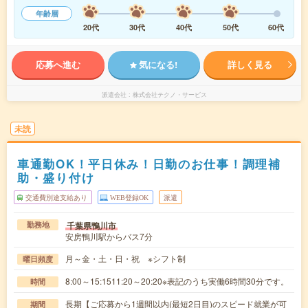
年齢層
20代
30代
40代
50代
60代
応募へ進む
気になる!
詳しく見る
派遣会社
株式会社テクノ・サービス
未読
車通勤OK！平日休み！日勤のお仕事！調理補
助・盛り付け
交通費別途支給あり
WEB登録OK
派遣
千葉県鴨川市
勤務地
安房鴨川駅からバス7分
月～金・土・日・祝 ※シフト制
曜日頻度
8:00～15:1511:20～20:20※表記のうち実働6時間30分です。
時間
長期【ご応募から1週間以内(最短2日目)のスピード就業が可
期間