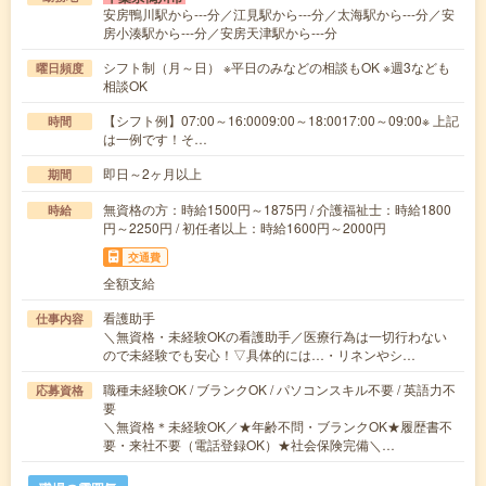
安房鴨川駅から---分／江見駅から---分／太海駅から---分／安
房小湊駅から---分／安房天津駅から---分
シフト制（月～日） ※平日のみなどの相談もOK ※週3なども
曜日頻度
相談OK
【シフト例】07:00～16:0009:00～18:0017:00～09:00※ 上記
時間
は一例です！そ…
即日～2ヶ月以上
期間
無資格の方：時給1500円～1875円 / 介護福祉士：時給1800
時給
円～2250円 / 初任者以上：時給1600円～2000円
交通費
全額支給
看護助手
仕事内容
＼無資格・未経験OKの看護助手／医療行為は一切行わない
ので未経験でも安心！▽具体的には…・リネンやシ…
職種未経験OK / ブランクOK / パソコンスキル不要 / 英語力不
応募資格
要
＼無資格＊未経験OK／★年齢不問・ブランクOK★履歴書不
要・来社不要（電話登録OK）★社会保険完備＼…