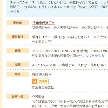
チャンスかも！▼「日払いにしたいけど、手数料が高くて困る…」とい
料55円～でお財布にも優しい！多くの企業では1回あたり200円～60
を見る
勤務地
千葉県我孫子市
我孫子駅から---分／天王台駅から---分／湖北駅から---
曜日頻度
週2日～OK！（週1日もご相談ください！）※希望の
せや固定も可）
時間
≪シフト例≫10:00～15:00（実働5時間）12:00～
朝や深夜など希望の時間帯お聞かせ…
つづきを見る
期間
3ヵ月までの短期 ※職場が気に入れば、長期もOK！
時給
時給1900円～
交通費
交通費全額支給
仕事内容
介護関連
＼介護施設で見守りやお手伝い／施設を利用するお年
的には…＞・夕食・朝食の準備やお食事のお手伝い・