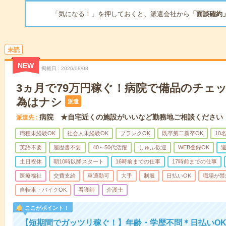
「気になる！」を押しておくと、派遣会社から
「面談確約
未読
NEW
掲載日
2026/08/08
3ヵ月で79万円稼ぐ！病院で備品のチェ
為はナシ
派遣
病院 ★自宅近くの施設がいいなど勤務地ご相談ください
派遣先
職種未経験OK
社会人未経験OK
ブランクOK
既卒第二新卒OK
10
英語不要
履歴書不要
40～50代活躍
しゅふ歓迎
WEB登録OK
週
土日祝休
朝10時以降スタート
16時前までの仕事
17時前までの仕事
医療福祉
交費支給
車通勤可
大手
制服
日払いOK
職場が禁
自転車・バイクOK
看護師
介護士
ここがポイント！
【短期間でガッツリ稼ぐ！】年齢・学歴不問＊日払いOK