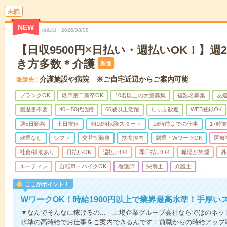
未読
NEW
掲載日
2026/08/08
【日収9500円×日払い・週払いOK！】週
き方多数＊介護
派遣
介護施設や病院 ※ご自宅近辺からご案内可能
派遣先
ブランクOK
既卒第二新卒OK
10名以上の大量募集
複数名募集
友達
履歴書不要
40～50代活躍
60歳以上活躍
しゅふ歓迎
WEB登録OK
週5日勤務
土日祝休
朝10時以降スタート
16時前までの仕事
17時
残業なし
シフト
交替制勤務
扶養控内
副業・WワークOK
医療
社食/補助あり
日払いOK
週払いOK
即日払いOK
職場が禁煙
外
ルーティン
自転車・バイクOK
看護師
栄養士
介護士
ここがポイント！
WワークOK！時給1900円以上で業界最高水準！手厚い
▼なんでそんなに稼げるの... 上場企業グループ会社ならではのネ
水準の高時給でお仕事をご案内できるんです！前職からの時給アップ