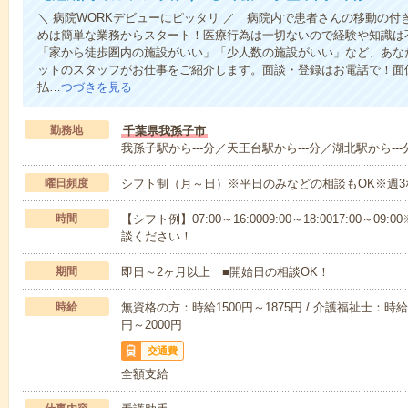
＼ 病院WORKデビューにピッタリ ／ 病院内で患者さんの移動の
めは簡単な業務からスタート！医療行為は一切ないので経験や知識は
「家から徒歩圏内の施設がいい」「少人数の施設がいい」など、あな
ットのスタッフがお仕事をご紹介します。面談・登録はお電話で！面
払…
つづきを見る
勤務地
千葉県我孫子市
我孫子駅から---分／天王台駅から---分／湖北駅から---
曜日頻度
シフト制（月～日）※平日のみなどの相談もOK※週3
時間
【シフト例】07:00～16:0009:00～18:0017:00
談ください！
期間
即日～2ヶ月以上 ■開始日の相談OK！
時給
無資格の方：時給1500円～1875円 / 介護福祉士：時給1
円～2000円
交通費
全額支給