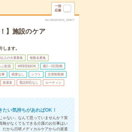
一括
応募
No.NSGKW16_NMCT
K！】施設のケア
介します。
名以上の大量募集
複数名募集
ゅふ歓迎
WEB登録OK
週2～3日勤務
仕事
残業なし
シフト
交替制勤務
派遣多
電話対応なし
ルーティン
きたい気持ちがあればOK！
じゃない」なんて思っていませんか？実
資格がなくてもできる介護のお仕事はい
。だから日研メディカルケアからの派遣