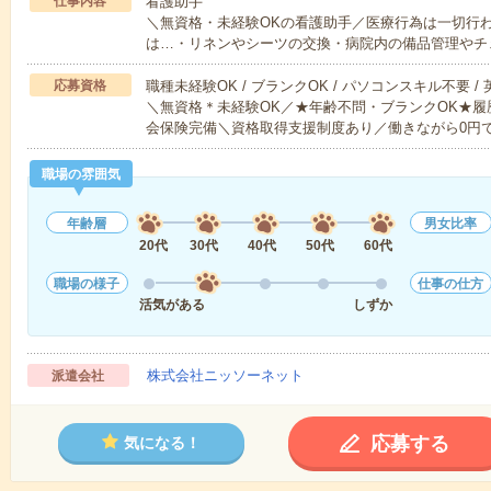
仕事内容
看護助手
＼無資格・未経験OKの看護助手／医療行為は一切行
は…・リネンやシーツの交換・病院内の備品管理やチ
応募資格
職種未経験OK / ブランクOK / パソコンスキル不要 /
＼無資格＊未経験OK／★年齢不問・ブランクOK★履
会保険完備＼資格取得支援制度あり／働きながら0円
職場の雰囲気
年齢層
男女比率
20代
30代
40代
50代
60代
職場の様子
仕事の仕方
活気がある
しずか
株式会社ニッソーネット
派遣会社
応募する
気になる！