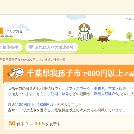
ヘル
エリア変更
た希望条件
お気に入りの派遣会社
千葉県我孫子市 時給800円以上の派遣の仕事一覧
千葉県我孫子市
800円以上
で
の
我孫子市の派遣のお仕事情報です。
オフィスワーク・事務系
、
営業・販売・サ
り揃えています。さらに、
短期
・
単発
などの期間や、
職種未経験OK
などのこ
時給
1150円以上
・
1800円以上
の求人はこちら
当サイトでは法令を遵守し、最低賃金以上の求人のみを掲載しています。
56
1
30
件中
～
件を表示中