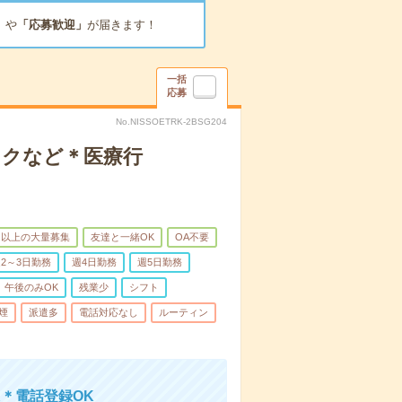
」
や
「応募歓迎」
が届きます！
一括
応募
No.NISSOETRK-2BSG204
ックなど＊医療行
名以上の大量募集
友達と一緒OK
OA不要
2～3日勤務
週4日勤務
週5日勤務
午後のみOK
残業少
シフト
煙
派遣多
電話対応なし
ルーティン
＊電話登録OK