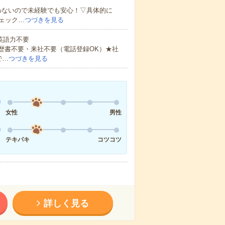
わないので未経験でも安心！▽具体的に
ェック…
つづきを見る
 英語力不要
歴書不要・来社不要（電話登録OK）★社
で…
つづきを見る
女性
男性
テキパキ
コツコツ
詳しく見る