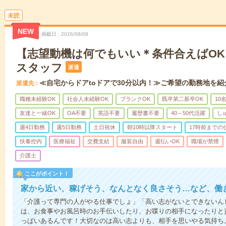
未読
NEW
掲載日
2026/08/08
【志望動機は何でもいい＊条件合えばO
スタッフ
派遣
≪自宅からドアtoドアで30分以内！≫ご希望の勤務地を紹
派遣先
職種未経験OK
社会人未経験OK
ブランクOK
既卒第二新卒OK
10
友達と一緒OK
OA不要
英語不要
履歴書不要
40～50代活躍
し
週4日勤務
週5日勤務
土日祝休
朝10時以降スタート
17時前までの
扶養控内
医療福祉
交費支給
服装自由
週払いOK
職場が禁煙
介護士
ここがポイント！
家から近い、稼げそう、なんとなく良さそう…など、働
「介護って専門の人がやる仕事でしょ」「高い志がないとできないん
は、お食事やお風呂時のお手伝いしたり、お喋りの相手になったりと
っぱいあるんです！大切なのは高い志よりも、相手を思いやる気持ち