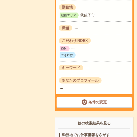
勤務地
我孫子市
勤務エリア
職種
---
こだわりINDEX
---
絶対
---
できれば
キーワード
---
あなたのプロフィール
---
条件の変更
他の検索結果を見る
勤務地でお仕事情報をさがす