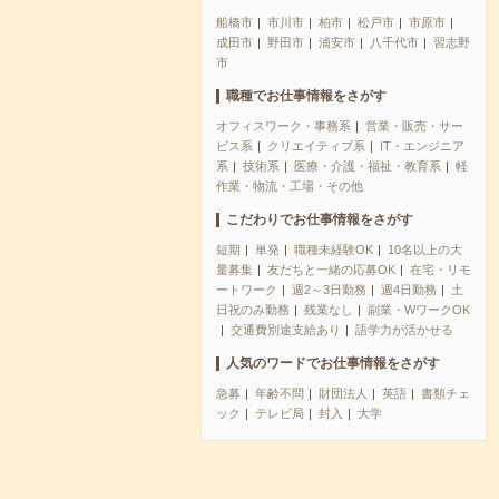
船橋市
市川市
柏市
松戸市
市原市
成田市
野田市
浦安市
八千代市
習志野
市
職種でお仕事情報をさがす
オフィスワーク・事務系
営業・販売・サー
ビス系
クリエイティブ系
IT・エンジニア
系
技術系
医療・介護・福祉・教育系
軽
作業・物流・工場・その他
こだわりでお仕事情報をさがす
短期
単発
職種未経験OK
10名以上の大
量募集
友だちと一緒の応募OK
在宅・リモ
ートワーク
週2～3日勤務
週4日勤務
土
日祝のみ勤務
残業なし
副業・WワークOK
交通費別途支給あり
語学力が活かせる
人気のワードでお仕事情報をさがす
急募
年齢不問
財団法人
英語
書類チェ
ック
テレビ局
封入
大学