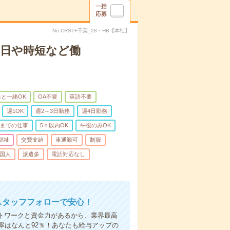
一括
応募
No.CRSTF千葉_28・HB【本社】
2日や時短など働
と一緒OK
OA不要
英語不要
週1OK
週2～3日勤務
週4日勤務
前までの仕事
5ｈ以内OK
午後のみOK
福祉
交費支給
車通勤可
制服
国人
派遣多
電話対応なし
スタッフフォローで安心！
ットワークと資金力があるから、業界最高
率はなんと92％！あなたも給与アップの