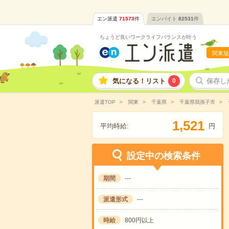
エン派遣
71573
件
エンバイト
82531
件
ちょうど良いワークライフバランスが叶う
関東版
気になる！リスト
0
保存し
派遣TOP
関東
千葉県
千葉県我孫子市
,
1
5
2
1
平均時給:
円
設定中の検索条件
期間
---
派遣形式
---
時給
800円以上