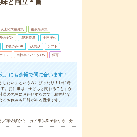
趣味と両立＊書
名以上の大量募集
複数名募集
B登録OK
週5日勤務
土日祝休
午後のみOK
残業少
シフト
ティン
自転車・バイクOK
保育
迎え」にも余裕で間に合います！
かしたい」という方にぴったり！1日4時
ます。お仕事は「子どもと関わること」が
社員の先生にお任せするので、精神的な
よるお休みも理解がある職場です。
分／布佐駅から---分／東我孫子駅から---分