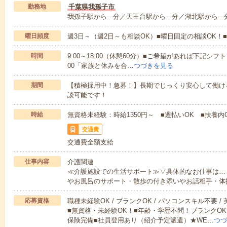
勤務地
千葉県我孫子市
我孫子駅から---分／天王台駅から---分／湖北駅から---
曜日頻度
週3日～（週2日～も相談OK）■曜日固定の相談OK
時間
9:00～18:00（休憩60分）■ご希望があれば下記シフトもOK
00「家族と休みを合…
つづきを見る
期間
【積極採用中！急募！】長期でじっくり安心して働ける
談可能です！
時給
無資格未経験：時給1350円～ ■週払いOK ■扶養内O
交通費
交通費全額支給
仕事内容
介護関連
≪介護施設での生活サポート≫▽具体的なお仕事は…
やお風呂のサポート・散歩の付き添いやお話相手・体
応募資格
職種未経験OK / ブランクOK / パソコンスキル不要 /
■無資格・未経験OK！■年齢・学歴不問！ブランクOK
保険完備■社員登用あり（紹介予定派遣）★WE…
つづ