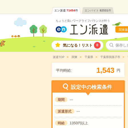
エン派遣
71454
件
エンバイト
82531
件
ちょうど良いワークライフバランスが叶う
関東版
気になる！リスト
0
保存し
派遣TOP
関東
千葉県
千葉県我孫子市
,
1
5
4
3
平均時給:
円
設定中の検索条件
期間
---
派遣形式
---
時給
1350円以上