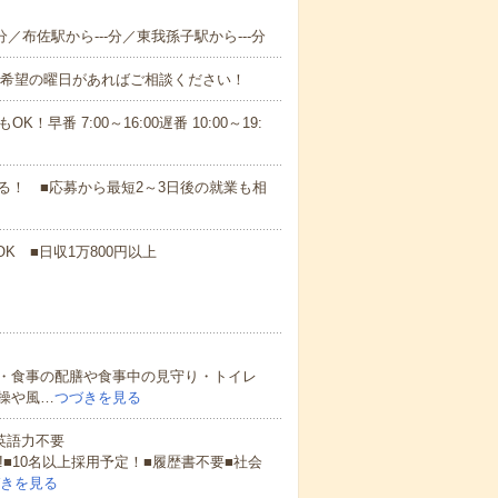
分／布佐駅から---分／東我孫子駅から---分
！■希望の曜日があればご相談ください！
！早番 7:00～16:00遅番 10:00～19:
！ ■応募から最短2～3日後の就業も相
K ■日収1万800円以上
・食事の配膳や食事中の見守り・トイレ
操や風…
つづきを見る
 英語力不要
!■10名以上採用予定！■履歴書不要■社会
きを見る