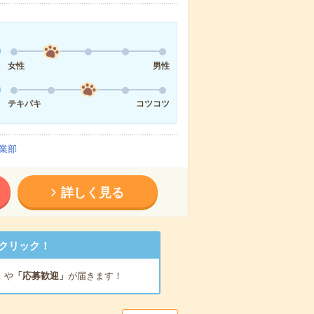
女性
男性
テキパキ
コツコツ
業部
詳しく見る
クリック！
」
や
「応募歓迎」
が届きます！