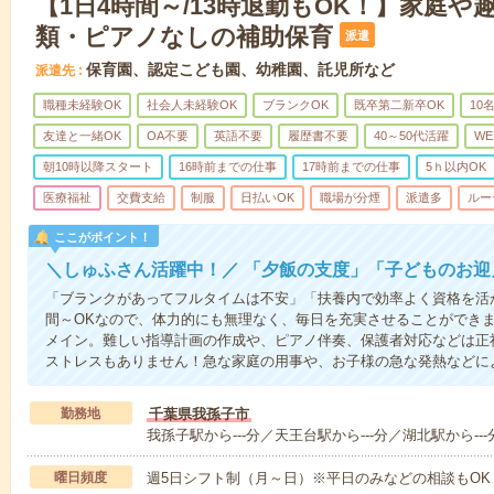
【1日4時間～/13時退勤もOK！】家庭や
類・ピアノなしの補助保育
派遣
保育園、認定こども園、幼稚園、託児所など
派遣先
職種未経験OK
社会人未経験OK
ブランクOK
既卒第二新卒OK
10
友達と一緒OK
OA不要
英語不要
履歴書不要
40～50代活躍
WE
朝10時以降スタート
16時前までの仕事
17時前までの仕事
5ｈ以内OK
医療福祉
交費支給
制服
日払いOK
職場が分煙
派遣多
ルー
ここがポイント！
＼しゅふさん活躍中！／ 「夕飯の支度」「子どものお
「ブランクがあってフルタイムは不安」「扶養内で効率よく資格を活
間～OKなので、体力的にも無理なく、毎日を充実させることができ
メイン。難しい指導計画の作成や、ピアノ伴奏、保護者対応などは正
ストレスもありません！急な家庭の用事や、お子様の急な発熱などに
勤務地
千葉県我孫子市
我孫子駅から---分／天王台駅から---分／湖北駅から---
曜日頻度
週5日シフト制（月～日）※平日のみなどの相談もOK