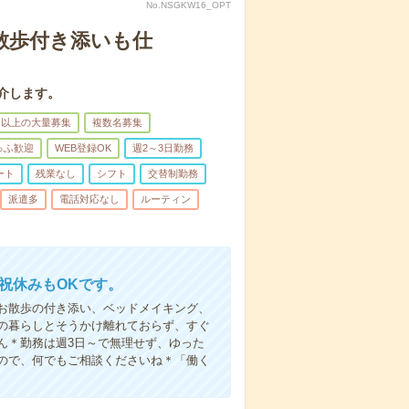
No.NSGKW16_OPT
散歩付き添いも仕
介します。
名以上の大量募集
複数名募集
ゅふ歓迎
WEB登録OK
週2～3日勤務
ート
残業なし
シフト
交替制勤務
派遣多
電話対応なし
ルーティン
日祝休みもOKです。
お散歩の付き添い、ベッドメイキング、
の暮らしとそうかけ離れておらず、すぐ
ん＊勤務は週3日～で無理せず、ゆった
ので、何でもご相談くださいね＊「働く