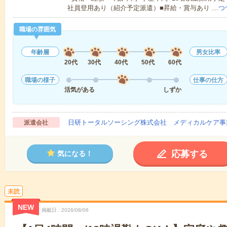
社員登用あり（紹介予定派遣）■昇給・賞与あり …
つ
職場の雰囲気
年齢層
男女比率
20代
30代
40代
50代
60代
職場の様子
仕事の仕方
活気がある
しずか
日研トータルソーシング株式会社 メディカルケア事
派遣会社
応募する
気になる！
未読
NEW
掲載日
2026/08/06