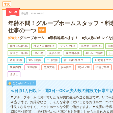
未読
NEW
掲載日
2026/08/06
年齢不問！グループホームスタッフ＊料
仕事の一つ
派遣
グループホーム ■勤務地選べます！ ■少人数のキレイな
派遣先
職種未経験OK
社会人未経験OK
ブランクOK
既卒第二新卒OK
10
友達と一緒OK
OA不要
英語不要
履歴書不要
40～50代活躍
し
週4日勤務
週5日勤務
土日祝休
朝10時以降スタート
17時前までの
扶養控内
医療福祉
交費支給
服装自由
週払いOK
職場が禁煙
介護士
ここがポイント！
≪日収1万円以上・週3日～OK≫少人数の施設で日常生
▼グループホームはお年寄りたちが共同生活を送る施設です。いつも
や盛り付け、お掃除など…。そんな家事に近いこともお仕事の一つで
仲良くなりやすく、アットホームな空間で働けますよ。▼充実の待遇＆
1350円×8時間）、給料週払いなど稼げるお仕事！しかも土日休み＆