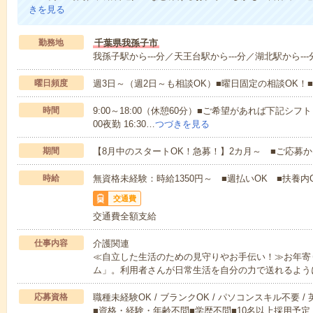
きを見る
勤務地
千葉県我孫子市
我孫子駅から---分／天王台駅から---分／湖北駅から---
曜日頻度
週3日～（週2日～も相談OK）■曜日固定の相談OK
時間
9:00～18:00（休憩60分）■ご希望があれば下記シフトもOK
00夜勤 16:30…
つづきを見る
期間
【8月中のスタートOK！急募！】2カ月～ ■ご応募
時給
無資格未経験：時給1350円～ ■週払いOK ■扶養内O
交通費
交通費全額支給
仕事内容
介護関連
≪自立した生活のための見守りやお手伝い！≫お年寄
ム」。利用者さんが日常生活を自分の力で送れるよう
応募資格
職種未経験OK / ブランクOK / パソコンスキル不要 /
■資格・経験・年齢不問■学歴不問■10名以上採用予定