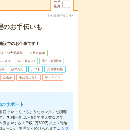
一括
応募
No.NSGKW16_GH
理のお手伝いも
施設でのお仕事です！
名以上の大量募集
複数名募集
ゅふ歓迎
WEB登録OK
週2～3日勤務
仕事
残業なし
シフト
交替制勤務
派遣多
電話対応なし
ルーティン
活のサポート
家庭でやっているようなカンタンな調理
す。▼利用者は5～9名で少人数なので、
働きやすさ！日収1万800円以上（時給
週3日～OK！無理なく続けられます…
つづ