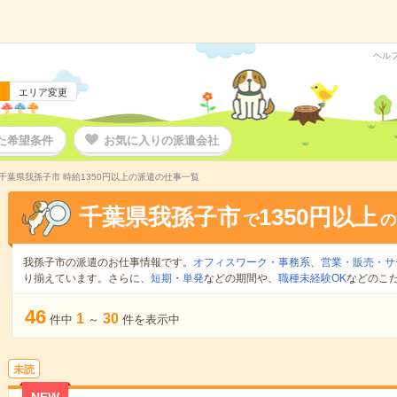
ヘル
エリア変更
た希望条件
お気に入りの派遣会社
千葉県我孫子市 時給1350円以上の派遣の仕事一覧
千葉県我孫子市
1350円以上
で
の
我孫子市の派遣のお仕事情報です。
オフィスワーク・事務系
、
営業・販売・サ
り揃えています。さらに、
短期
・
単発
などの期間や、
職種未経験OK
などのこ
46
1
30
件中
～
件を表示中
未読