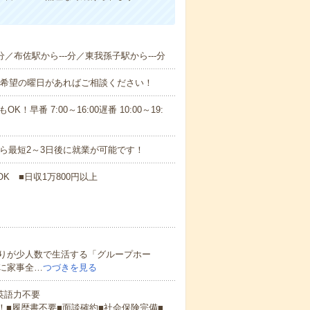
分／布佐駅から---分／東我孫子駅から---分
！■希望の曜日があればご相談ください！
！早番 7:00～16:00遅番 10:00～19:
から最短2～3日後に就業が可能です！
K ■日収1万800円以上
りが少人数で生活する「グループホー
に家事全…
つづきを見る
 英語力不要
！■履歴書不要■面談確約■社会保険完備■