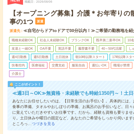
NEW
掲載日
2026/08/06
【オープニング募集】介護＊お年寄りの
事の1つ
派遣
≪自宅からドアtoドアで30分以内！≫ご希望の勤務地を紹
派遣先
職種未経験OK
社会人未経験OK
ブランクOK
既卒第二新卒OK
10
友達と一緒OK
OA不要
英語不要
履歴書不要
40～50代活躍
し
週4日勤務
週5日勤務
土日祝休
朝10時以降スタート
17時以降スタ
扶養控内
医療福祉
交費支給
服装自由
週払いOK
職場が禁煙
介護士
ここがポイント！
≪週3日～OK≫無資格・未経験でも時給1350円～！土
あなたにお任せしたいのは、【日常生活のお手伝い】。具体的には、
食事の準備、タオルやおしぼりの準備、お風呂のお手伝いなど。日々
に覚えていただきやすいお仕事です。だから、経験も資格も要りませ
り。土日休みや曜日の固定など、あなたのご希望をしっかり伺います
ところっ…
つづきを見る