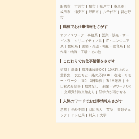
船橋市
市川市
柏市
松戸市
市原市
成田市
浦安市
野田市
八千代市
習志野
市
職種でお仕事情報をさがす
オフィスワーク・事務系
営業・販売・サー
ビス系
クリエイティブ系
IT・エンジニア
系
技術系
医療・介護・福祉・教育系
軽
作業・物流・工場・その他
こだわりでお仕事情報をさがす
短期
単発
職種未経験OK
10名以上の大
量募集
友だちと一緒の応募OK
在宅・リモ
ートワーク
週2～3日勤務
週4日勤務
土
日祝のみ勤務
残業なし
副業・WワークOK
交通費別途支給あり
語学力が活かせる
人気のワードでお仕事情報をさがす
急募
年齢不問
財団法人
英語
書類チェ
ック
テレビ局
封入
大学