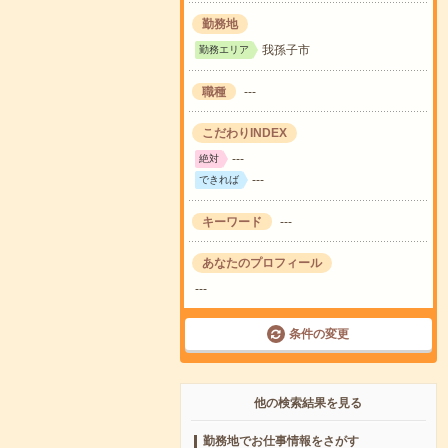
勤務地
我孫子市
勤務エリア
職種
---
こだわりINDEX
---
絶対
---
できれば
キーワード
---
あなたのプロフィール
---
条件の変更
他の検索結果を見る
勤務地でお仕事情報をさがす