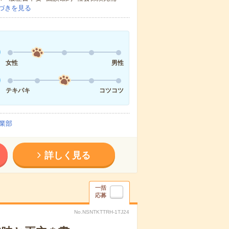
づきを見る
女性
男性
テキパキ
コツコツ
業部
詳しく見る
一括
応募
No.NSNTKTTRH-1TJ24