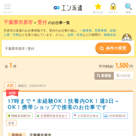
メニュー
気になる!
ログイン
検索
千葉県市原市
×
受付
のお仕事一覧
市原市の派遣のお仕事情報です。受付のお仕事の他に、
一般事務
、
営業事務
、
総務・
人事・労務
などを取り揃えています。さらに、
短期
・
単発
などの期間や、
職種未経験
OK
などのこだわり条件で絞り込んでいただけます。職種辞典：
受付のお仕事とは？と
は？
条件の変更
千葉県市原市 / 受付
1
1,500
全
件
平均時給:
円
時給順
新着順
未読
掲載日
2026/08/07
NEW
17時まで＊未経験OK！扶養内OK！週3日～
OK！携帯ショップで接客のお仕事です
職種未経験OK
交通費別途支給あり
土日祝日が休み
WEB登録OK
派遣
千葉県市原市
勤務地