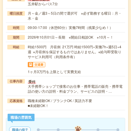
五井駅からバス7分
月～金／週3～5日の間で選択可 ※必ず勤務する曜日：月・
曜日頻度
水・金
09:00-17:00（休憩60分）実働7時間（残業少なめ！）
時間
2026年10月01日～長期 ※開始日相談OK ※10月～！
期間
時給1500円 月収例 21万円 時給1500円×実働7h×週5日×4
時給
週 ※月収例を保証するものではありません。※給与即受取り
サービス利用可（利用条件有）
交通費
1ヶ月3万円を上限として実費支給
受付
仕事内容
大手携帯ショップで接客のお仕事・携帯電話の販売・携帯電
話の使い方の説明・料金プラン、サービスの説明・…
職種未経験OK / ブランクOK / 英語力不要
応募資格
■未経験OK！
職場の雰囲気
職場の様子