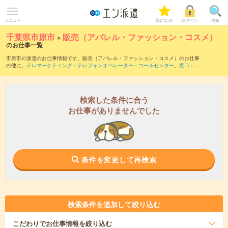
メニュー
気になる!
ログイン
検索
千葉県市原市
×
販売（アパレル・ファッション・コスメ）
のお仕事一覧
市原市の派遣のお仕事情報です。販売（アパレル・ファッション・コスメ）のお仕事
の他に、
テレマーケティング・テレフォンオペレーター・コールセンター
、
窓口・シ
ョールーム・カウンター受付
、
営業・企画営業・ラウンダー
などを取り揃えていま
す。さらに、
短期
・
単発
などの期間や、
職種未経験OK
などのこだわり条件で絞り込ん
でいただけます。職種辞典：
販売（アパレル・ファッション・コスメ）のお仕事と
は？とは？
検索した条件に合う
お仕事がありませんでした
条件を変更して再検索
検索条件を追加して絞り込む
こだわり
でお仕事情報を絞り込む