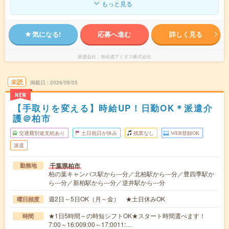
もっと見る
気になる!
応募へ進む
詳しく見る
派遣会社
旭化成アミダス株式会社
未読
掲載日
2026/08/05
NEW
【手取りを変える】時給UP！日勤OK＊派遣介
護＠柏市
交通費別途支給あり
土日祝日が休み
残業なし
WEB登録OK
派遣
千葉県柏市
勤務地
柏の葉キャンパス駅から---分／北柏駅から---分／豊四季駅か
ら---分／新柏駅から---分／逆井駅から---分
週2日～5日OK（月～金） ★土日休みOK
曜日頻度
★1日5時間～の時短シフトOK★スタート時間選べます！
時間
7:00～16:009:00～17:0011:…