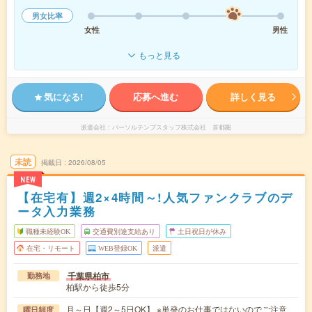
男女比率
女性
男性
もっと見る
気になる!
応募へ進む
詳しく見る
派遣会社
パーソルテンプスタッフ株式会社 首都圏
未読
掲載日
2026/08/05
NEW
【在宅有】週2×4時間～!人気ファンクラブのデ
ータ入力業務
職種未経験OK
交通費別途支給あり
土日祝日が休み
在宅・リモート
WEB登録OK
派遣
千葉県柏市
勤務地
柏駅から徒歩5分
月～日【週2～5日OK】 ※単発のお仕事ではないのでご注意
曜日頻度