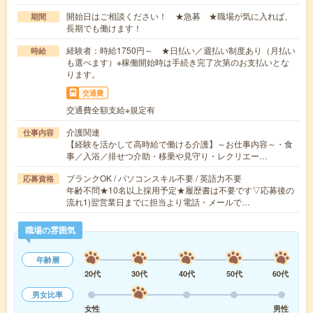
開始日はご相談ください！ ★急募 ★職場が気に入れば、
期間
長期でも働けます！
経験者：時給1750円～ ★日払い／週払い制度あり（月払い
時給
も選べます）※稼働開始時は手続き完了次第のお支払いとな
ります。
交通費
交通費全額支給※規定有
介護関連
仕事内容
【経験を活かして高時給で働ける介護】～お仕事内容～・食
事／入浴／排せつ介助・移乗や見守り・レクリエー…
ブランクOK / パソコンスキル不要 / 英語力不要
応募資格
年齢不問★10名以上採用予定★履歴書は不要です▽応募後の
流れ1)翌営業日までに担当より電話・メールで…
職場の雰囲気
年齢層
20代
30代
40代
50代
60代
男女比率
女性
男性