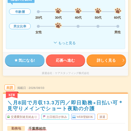
年齢層
20代
30代
40代
50代
60代
男女比率
女性
男性
もっと見る
気になる!
応募へ進む
詳しく見る
派遣会社
ケアスタッフィング株式会社
未読
掲載日
2026/08/03
NEW
＼月8回で月収13.3万円／即日勤務×日払い可＊
見守りメインでショート夜勤の介護
交通費別途支給あり
土日祝日が休み
WEB登録OK
派遣
千葉県柏市
勤務地