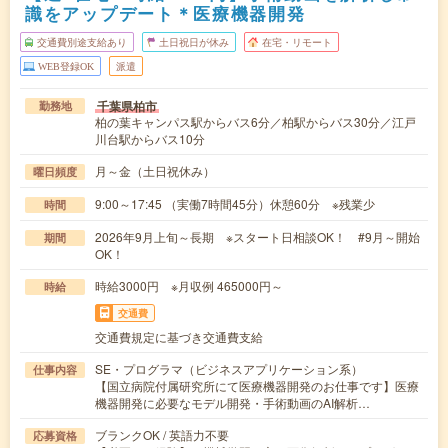
識をアップデート＊医療機器開発
交通費別途支給あり
土日祝日が休み
在宅・リモート
WEB登録OK
派遣
千葉県柏市
勤務地
柏の葉キャンパス駅からバス6分／柏駅からバス30分／江戸
川台駅からバス10分
月～金（土日祝休み）
曜日頻度
9:00～17:45 （実働7時間45分）休憩60分 ※残業少
時間
2026年9月上旬～長期 ※スタート日相談OK！ #9月～開始
期間
OK！
時給3000円 ※月収例 465000円～
時給
交通費
交通費規定に基づき交通費支給
SE・プログラマ（ビジネスアプリケーション系）
仕事内容
【国立病院付属研究所にて医療機器開発のお仕事です】医療
機器開発に必要なモデル開発・手術動画のAI解析…
ブランクOK / 英語力不要
応募資格