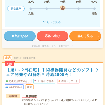
20代
30代
40代
50代
60代
男女比率
女性
男性
もっと見る
気になる!
応募へ進む
詳しく見る
派遣会社
株式会社パソナ X-TECHチーム
未読
掲載日
2026/08/05
NEW
【週1～2日在宅】手術機器開発などのソフトウ
ェア開発やAI解析＊時給2800円！
交通費別途支給あり
土日祝日が休み
在宅・リモート
WEB登録OK
派遣
千葉県柏市
勤務地
柏の葉キャンパス駅からバス6分／柏駅からバス30分／江戸
川台駅からバス10分