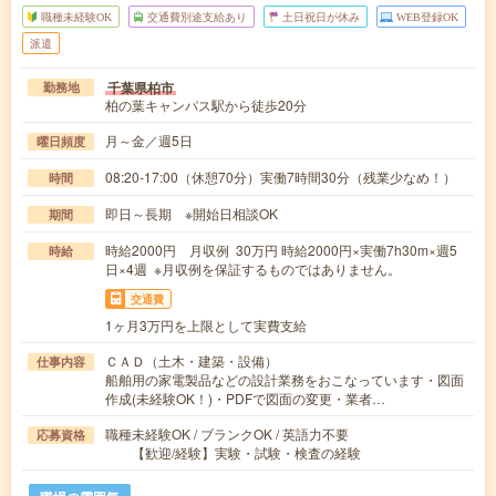
職種未経験OK
交通費別途支給あり
土日祝日が休み
WEB登録OK
派遣
千葉県柏市
勤務地
柏の葉キャンパス駅から徒歩20分
月～金／週5日
曜日頻度
08:20-17:00（休憩70分）実働7時間30分（残業少なめ！）
時間
即日～長期 ※開始日相談OK
期間
時給2000円 月収例 30万円 時給2000円×実働7h30m×週5
時給
日×4週 ※月収例を保証するものではありません。
交通費
1ヶ月3万円を上限として実費支給
ＣＡＤ（土木・建築・設備）
仕事内容
船舶用の家電製品などの設計業務をおこなっています・図面
作成(未経験OK！)・PDFで図面の変更・業者…
職種未経験OK / ブランクOK / 英語力不要
応募資格
【歓迎/経験】実験・試験・検査の経験