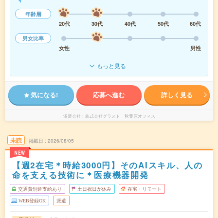
年齢層
20代
30代
40代
50代
60代
男女比率
女性
男性
もっと見る
気になる!
応募へ進む
詳しく見る
派遣会社
株式会社グラスト 秋葉原オフィス
未読
掲載日
2026/08/05
NEW
【週2在宅＊時給3000円】そのAIスキル、人の
命を支える技術に＊医療機器開発
交通費別途支給あり
土日祝日が休み
在宅・リモート
WEB登録OK
派遣