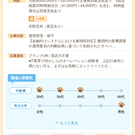
月給制300,000円～320,000円+交通費別途支給あり ※固定
時給
残業20時間相当分（41,000円～44,000円）を含む、時間超
過分は別途支給あり
交通費
全額支給（規定あり）
運用管理・保守
仕事内容
【金融向けシステムにおける脆弱性対応】脆弱性の影響調査
や適用要否の判断結果に基づいて依頼されたサーバ…
ブランクOK / 英語力不要
応募資格
●IT業界で何かしらのオペレーション経験者 上記の条件に
満たない方も、まずはお気軽にエントリーくださ…
職場の雰囲気
年齢層
20代
30代
40代
50代
60代
男女比率
女性
男性
もっと見る