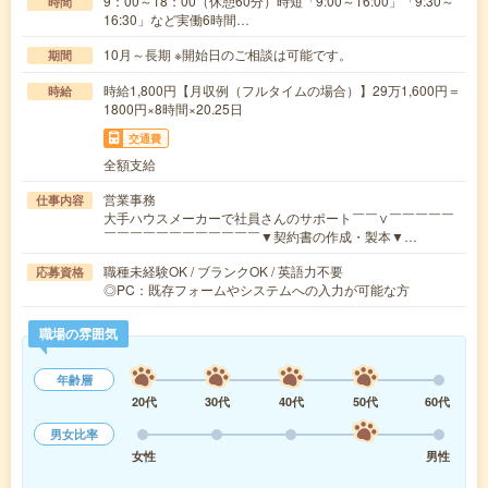
9：00～18：00（休憩60分）時短「9:00～16:00」「9:30～
時間
16:30」など実働6時間…
10月～長期 ※開始日のご相談は可能です。
期間
時給1,800円【月収例（フルタイムの場合）】29万1,600円＝
時給
1800円×8時間×20.25日
交通費
全額支給
営業事務
仕事内容
大手ハウスメーカーで社員さんのサポート￣￣∨￣￣￣￣￣
￣￣￣￣￣￣￣￣￣￣￣￣▼契約書の作成・製本▼…
職種未経験OK / ブランクOK / 英語力不要
応募資格
◎PC：既存フォームやシステムへの入力が可能な方
職場の雰囲気
年齢層
20代
30代
40代
50代
60代
男女比率
女性
男性