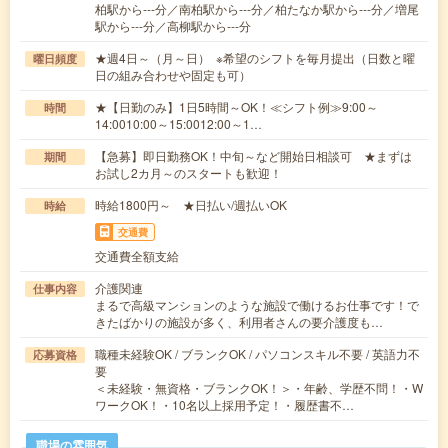
柏駅から---分／南柏駅から---分／柏たなか駅から---分／増尾
駅から---分／高柳駅から---分
★週4日～（月～日） ※希望のシフトを毎月提出（日数と曜
曜日頻度
日の組み合わせや固定も可）
★【日勤のみ】1日5時間～OK！≪シフト例≫9:00～
時間
14:0010:00～15:0012:00～1…
【急募】即日勤務OK！中旬～など開始日相談可 ★まずは
期間
お試し2カ月～のスタートも歓迎！
時給1800円～ ★日払い/週払いOK
時給
交通費
交通費全額支給
介護関連
仕事内容
まるで高級マンションのような施設で働けるお仕事です！で
きたばかりの施設が多く、利用者さんの要介護度も…
職種未経験OK / ブランクOK / パソコンスキル不要 / 英語力不
応募資格
要
＜未経験・無資格・ブランクOK！＞・年齢、学歴不問！・W
ワークOK！・10名以上採用予定！・履歴書不…
職場の雰囲気