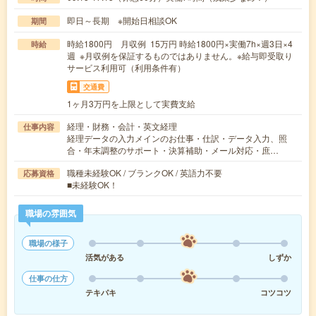
即日～長期 ※開始日相談OK
期間
時給1800円 月収例 15万円 時給1800円×実働7h×週3日×4
時給
週 ※月収例を保証するものではありません。※給与即受取り
サービス利用可（利用条件有）
交通費
1ヶ月3万円を上限として実費支給
経理・財務・会計・英文経理
仕事内容
経理データの入力メインのお仕事・仕訳・データ入力、照
合・年末調整のサポート・決算補助・メール対応・庶…
職種未経験OK / ブランクOK / 英語力不要
応募資格
■未経験OK！
職場の雰囲気
職場の様子
活気がある
しずか
仕事の仕方
テキパキ
コツコツ