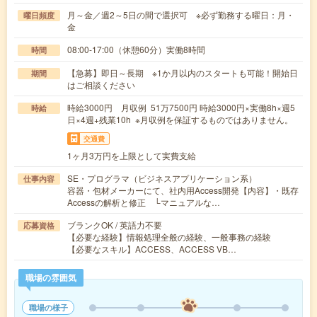
月～金／週2～5日の間で選択可 ※必ず勤務する曜日：月・
曜日頻度
金
08:00-17:00（休憩60分）実働8時間
時間
【急募】即日～長期 ※1か月以内のスタートも可能！開始日
期間
はご相談ください
時給3000円 月収例 51万7500円 時給3000円×実働8h×週5
時給
日×4週+残業10h ※月収例を保証するものではありません。
交通費
1ヶ月3万円を上限として実費支給
SE・プログラマ（ビジネスアプリケーション系）
仕事内容
容器・包材メーカーにて、社内用Access開発【内容】・既存
Accessの解析と修正 └マニュアルな…
ブランクOK / 英語力不要
応募資格
【必要な経験】情報処理全般の経験、一般事務の経験
【必要なスキル】ACCESS、ACCESS VB…
職場の雰囲気
職場の様子