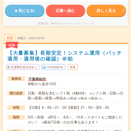
気になる!
応募へ進む
詳しく見る
派遣会社
株式会社リクルートスタッフィング
未読
掲載日
2026/08/05
NEW
【大量募集】長期安定！システム運用（パッチ
適用・適用後の確認）＠柏
交通費別途支給あり
WEB登録OK
派遣
千葉県柏市
勤務地
柏駅から徒歩10分
日勤・夜勤を含むシフト制（4勤4休） ※シフト例：日勤→日
曜日頻度
勤→夜勤→夜勤→明休み→休み→休み→休み→…
【日勤】9：00～21：00【夜勤】21：00～翌9：00
時間
9月～長期 ※即日～、8月～、10月～スタートもご相談くだ
期間
さい！ ※最短7日後～のお仕事もあります！