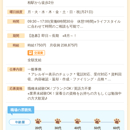
柏駅から徒歩2分
月・火・水・木・金・土・日・祝(月21日)
曜日頻度
09:30～17:00(実働6時間30分 休憩1時間)※ライフスタイル
時間
に合わせて時間のご相談も可能で…
【急募】即日～長期 ※8月～！
期間
時給1750円 月収例 238,875円
時給
交通費
全額支給
一般事務
仕事内容
＊アレルギー表示のチェック＊電話対応、受付対応＊資料回
収、内容確認・返却・作成・ファイリング・点検＊…
職種未経験OK / ブランクOK / 英語力不要
応募資格
※業界未経験OK！栄養士の資格をお持ちの方もしくは勉強中
の方大歓迎♪
職場の雰囲気
年齢層
20代
30代
40代
50代
60代