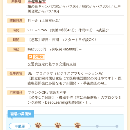
千葉県柏市
勤務地
柏の葉キャンパス駅からバス6分／柏駅からバス30分／江戸
川台駅からバス10分
月～金（土日祝休み）
曜日頻度
9:00～17:45 （実働7時間45分）休憩60分 ※残業少
時間
【急募】即日～長期 ※スタート日相談OK！
期間
時給3000円 ※月収例 465000円～
時給
交通費
交通費規定に基づき交通費支給
SE・プログラマ（ビジネスアプリケーション系）
仕事内容
【国立病院付属研究所にて医療機器開発のお仕事です】＜医
療機器開発に必要なモデル開発＞・手術動画のAI…
ブランクOK / 英語力不要
応募資格
【必要なご経験】・機械学習（主に画像解析）のプログラミ
ング経験・DeepLearning実装経験・T…
職場の雰囲気
年齢層