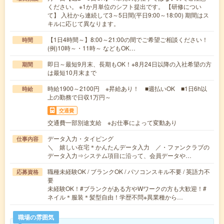
ください。 ※1か月単位のシフト提出です。 【研修につい
て】 入社から連続して3～5日間(平日9:00～18:00) 期間はス
キルに応じて異なります。
【1日4時間～】8:00～21:00の間でご希望ご相談ください！
時間
(例)10時～・11時～ などもOK…
即日～最短9月末、長期もOK！※8月24日以降の入社希望の方
期間
は最短10月末まで
時給1900～2100円 ※昇給あり！ ■週払いOK ■1日6h以
時給
上の勤務で日収1万円～
交通費
交通費一部別途支給 ※お仕事によって変動あり
データ入力・タイピング
仕事内容
＼ 嬉しい在宅＊かんたんデータ入力 ／・ファンクラブの
データ入力⇒システム項目に沿って、会員データや…
職種未経験OK / ブランクOK / パソコンスキル不要 / 英語力不
応募資格
要
未経験OK！#ブランクがある方やWワークの方も大歓迎！#
ネイル＊服装＊髪型自由！学歴不問※異業種から…
職場の雰囲気