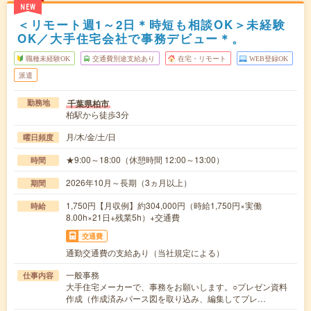
NEW
＜リモート週1～2日＊時短も相談OK＞未経験
OK／大手住宅会社で事務デビュー＊。
職種未経験OK
交通費別途支給あり
在宅・リモート
WEB登録OK
派遣
千葉県柏市
勤務地
柏駅から徒歩3分
月/木/金/土/日
曜日頻度
★9:00～18:00（休憩時間 12:00～13:00）
時間
2026年10月～長期（3ヵ月以上）
期間
1,750円【月収例】約304,000円（時給1,750円×実働
時給
8.00h×21日+残業5h）+交通費
交通費
通勤交通費の支給あり（当社規定による）
一般事務
仕事内容
大手住宅メーカーで、事務をお願いします。○プレゼン資料
作成（作成済みパース図を取り込み、編集してプレ…