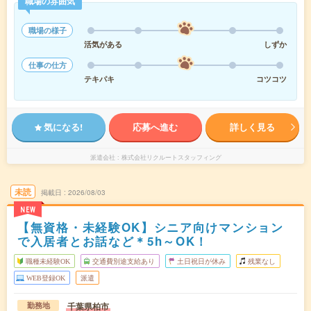
職場の雰囲気
職場の様子
活気がある
しずか
仕事の仕方
テキパキ
コツコツ
気になる!
応募へ進む
詳しく見る
派遣会社
株式会社リクルートスタッフィング
未読
掲載日
2026/08/03
NEW
【無資格・未経験OK】シニア向けマンション
で入居者とお話など＊5h～OK！
職種未経験OK
交通費別途支給あり
土日祝日が休み
残業なし
WEB登録OK
派遣
千葉県柏市
勤務地