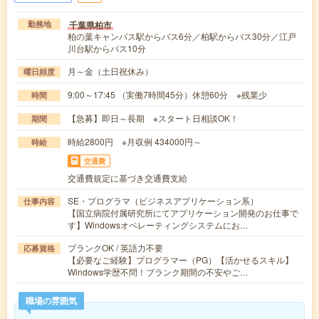
千葉県柏市
勤務地
柏の葉キャンパス駅からバス6分／柏駅からバス30分／江戸
川台駅からバス10分
月～金（土日祝休み）
曜日頻度
9:00～17:45 （実働7時間45分）休憩60分 ※残業少
時間
【急募】即日～長期 ※スタート日相談OK！
期間
時給2800円 ※月収例 434000円～
時給
交通費
交通費規定に基づき交通費支給
SE・プログラマ（ビジネスアプリケーション系）
仕事内容
【国立病院付属研究所にてアプリケーション開発のお仕事で
す】Windowsオペレーティングシステムにお…
ブランクOK / 英語力不要
応募資格
【必要なご経験】プログラマー（PG）【活かせるスキル】
Windows学歴不問！ブランク期間の不安やご…
職場の雰囲気