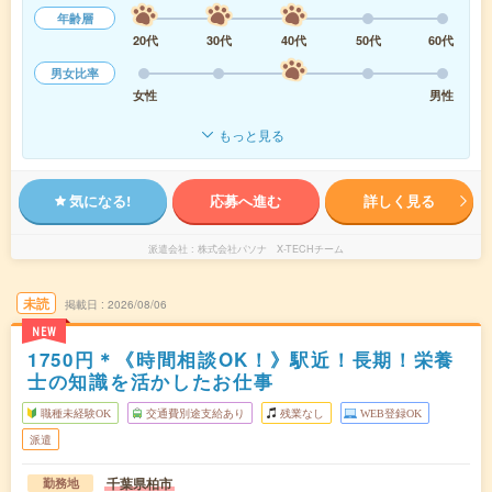
年齢層
20代
30代
40代
50代
60代
男女比率
女性
男性
もっと見る
気になる!
応募へ進む
詳しく見る
派遣会社
株式会社パソナ X-TECHチーム
未読
掲載日
2026/08/06
NEW
1750円＊《時間相談OK！》駅近！長期！栄養
士の知識を活かしたお仕事
職種未経験OK
交通費別途支給あり
残業なし
WEB登録OK
派遣
千葉県柏市
勤務地