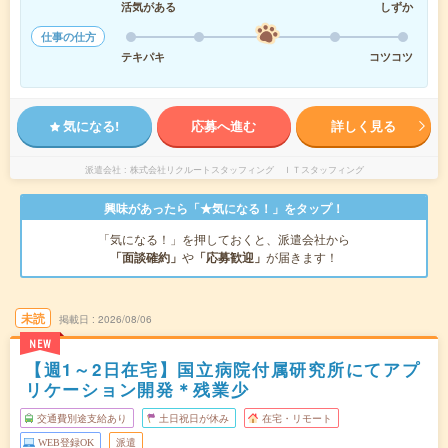
活気がある
しずか
仕事の仕方
テキパキ
コツコツ
気になる!
応募へ進む
詳しく見る
派遣会社
株式会社リクルートスタッフィング ＩＴスタッフィング
興味があったら「★気になる！」をタップ！
「気になる！」を押しておくと、派遣会社から
「面談確約」
や
「応募歓迎」
が届きます！
未読
掲載日
2026/08/06
NEW
【週1～2日在宅】国立病院付属研究所にてアプ
リケーション開発＊残業少
交通費別途支給あり
土日祝日が休み
在宅・リモート
WEB登録OK
派遣