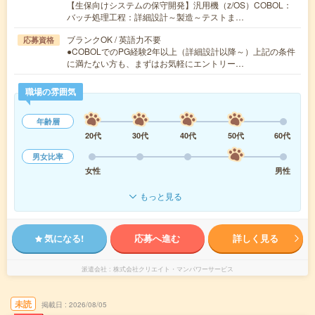
【生保向けシステムの保守開発】汎用機（z/OS）COBOL：
バッチ処理工程：詳細設計～製造～テストま…
ブランクOK / 英語力不要
応募資格
●COBOLでのPG経験2年以上（詳細設計以降～）上記の条件
に満たない方も、まずはお気軽にエントリー…
職場の雰囲気
年齢層
20代
30代
40代
50代
60代
男女比率
女性
男性
もっと見る
気になる!
応募へ進む
詳しく見る
派遣会社
株式会社クリエイト・マンパワーサービス
未読
掲載日
2026/08/05