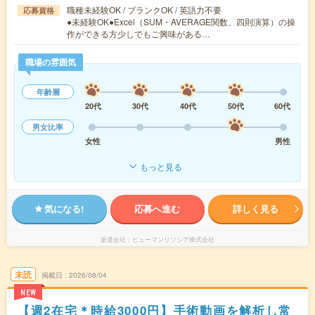
職種未経験OK / ブランクOK / 英語力不要
応募資格
●未経験OK●Excel（SUM・AVERAGE関数、四則演算）の操
作ができる方少しでもご興味がある…
職場の雰囲気
年齢層
20代
30代
40代
50代
60代
男女比率
女性
男性
もっと見る
気になる!
応募へ進む
詳しく見る
派遣会社
ヒューマンリソシア株式会社
未読
掲載日
2026/08/04
NEW
【週2在宅＊時給3000円】手術動画を解析し常