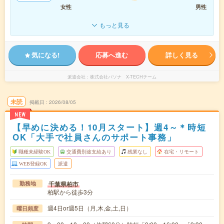
女性
男性
もっと見る
気になる!
応募へ進む
詳しく見る
派遣会社
株式会社パソナ X-TECHチーム
未読
掲載日
2026/08/05
NEW
【早めに決める！10月スタート】週4～＊時短
OK「大手で社員さんのサポート事務」
職種未経験OK
交通費別途支給あり
残業なし
在宅・リモート
WEB登録OK
派遣
千葉県柏市
勤務地
柏駅から徒歩3分
週4日or週5日（月,木,金,土,日）
曜日頻度