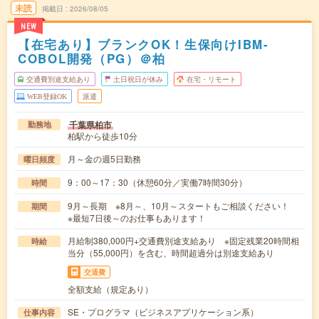
未読
掲載日
2026/08/05
NEW
【在宅あり】ブランクOK！生保向けIBM-
COBOL開発（PG）＠柏
交通費別途支給あり
土日祝日が休み
在宅・リモート
WEB登録OK
派遣
千葉県柏市
勤務地
柏駅から徒歩10分
月～金の週5日勤務
曜日頻度
9：00～17：30（休憩60分／実働7時間30分）
時間
9月～長期 ※8月～、10月～スタートもご相談ください！
期間
※最短7日後～のお仕事もあります！
月給制380,000円+交通費別途支給あり ※固定残業20時間相
時給
当分（55,000円）を含む、時間超過分は別途支給あり
交通費
全額支給（規定あり）
SE・プログラマ（ビジネスアプリケーション系）
仕事内容