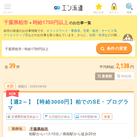
メニュー
気になる!
ログイン
検索
千葉県柏市
×
時給1750円以上
のお仕事一覧
柏市の派遣のお仕事情報です。
オフィスワーク・事務系
、
営業・販売・サービス系
、
クリエイティブ系
などのお仕事を取り揃えています。さらに、
短期
・
単発
などの期間
や、
職種未経験OK
などのこだわり条件で絞り込んでいただけます。
条件の変更
千葉県柏市 / 時給1750円以上
39
2,138
全
件
平均時給:
円
時給順
新着順
未読
掲載日
2026/08/06
NEW
【週2～】【時給3000円】柏でのSE・プログラ
マ
交通費別途支給あり
土日祝日が休み
WEB登録OK
派遣
千葉県柏市
勤務地
柏駅からバス10分／南柏駅から徒歩20分