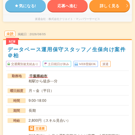
気になる!
応募へ進む
詳しく見る
派遣会社
株式会社クリエイト・マンパワーサービス
未読
掲載日
2026/08/05
NEW
データベース運用保守スタッフ／生保向け案件
＠柏
交通費別途支給あり
土日祝日が休み
WEB登録OK
派遣
千葉県柏市
勤務地
柏駅から徒歩---分
月～金（平日）
曜日頻度
9:00-18:00
時間
長期
期間
2,800円（スキル見合い）
時給
交通費