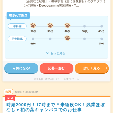
【必要なご経験】・機械学習（主に画像解析）のプログラミ
ング経験・DeepLearning実装経験・T…
職場の雰囲気
年齢層
20代
30代
40代
50代
60代
男女比率
女性
男性
もっと見る
気になる!
応募へ進む
詳しく見る
派遣会社
株式会社パソナ X-TECHチーム
未読
掲載日
2026/08/04
NEW
時給2000円！17時まで＊未経験OK！残業ほぼ
なし▼柏の葉キャンパスでのお仕事