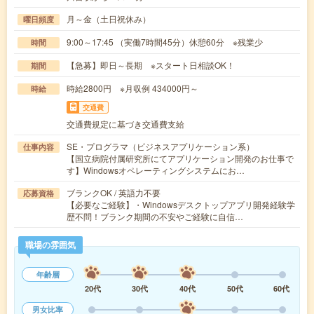
月～金（土日祝休み）
曜日頻度
9:00～17:45 （実働7時間45分）休憩60分 ※残業少
時間
【急募】即日～長期 ※スタート日相談OK！
期間
時給2800円 ※月収例 434000円～
時給
交通費
交通費規定に基づき交通費支給
SE・プログラマ（ビジネスアプリケーション系）
仕事内容
【国立病院付属研究所にてアプリケーション開発のお仕事で
す】Windowsオペレーティングシステムにお…
ブランクOK / 英語力不要
応募資格
【必要なご経験】・Windowsデスクトップアプリ開発経験学
歴不問！ブランク期間の不安やご経験に自信…
職場の雰囲気
年齢層
20代
30代
40代
50代
60代
男女比率