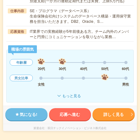
別途支給(一か月の通勤定期代または実費、上限5万円迄)
SE・プログラマ（データベース系）
仕事内容
生命保険会社向けシステムのデータベース構築・運用保守業
務を担当いただきます。DB2、Oracle、S…
IT業界での実務経験が5年前後ある方。チーム内外のメンバ
応募資格
ーと円滑にコミュニケーションを取りながら業務…
職場の雰囲気
年齢層
20代
30代
40代
50代
60代
男女比率
女性
男性
もっと見る
気になる!
応募へ進む
詳しく見る
派遣会社
双日テックイノベーション・ビジネス株式会社