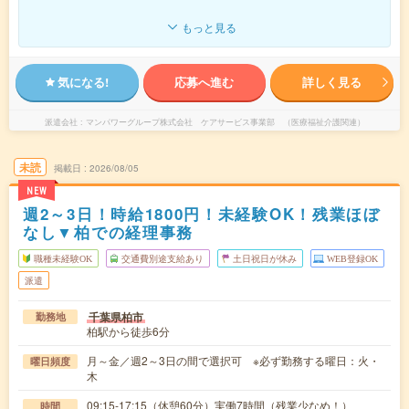
もっと見る
気になる!
応募へ進む
詳しく見る
派遣会社
マンパワーグループ株式会社 ケアサービス事業部 （医療福祉介護関連）
未読
掲載日
2026/08/05
NEW
週2～3日！時給1800円！未経験OK！残業ほぼ
なし▼柏での経理事務
職種未経験OK
交通費別途支給あり
土日祝日が休み
WEB登録OK
派遣
千葉県柏市
勤務地
柏駅から徒歩6分
月～金／週2～3日の間で選択可 ※必ず勤務する曜日：火・
曜日頻度
木
09:15-17:15（休憩60分）実働7時間（残業少なめ！）
時間