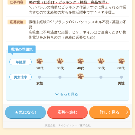
軽作業（仕分け・ピッキング・検品、商品管理）
仕事内容
＼アパレルの簡単なピッキング作業／すぐに覚えられる作業
内容なので未経験の方も多数活躍中です＾＾▼冷暖…
職種未経験OK / ブランクOK / パソコンスキル不要 / 英語力不
応募資格
要
高校生は不可過度な染髪、ヒゲ、ネイルはご遠慮ください携
帯電話をお持ちの方（連絡に必要なため）
職場の雰囲気
年齢層
20代
30代
40代
50代
60代
男女比率
女性
男性
もっと見る
気になる!
応募へ進む
詳しく見る
派遣会社
テイケイトレード株式会社