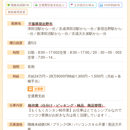
職種未経験OK
交通費別途支給あり
土日祝日が休み
WEB登録OK
無期雇用派遣
千葉県習志野市
勤務地
津田沼駅から---分／京成津田沼駅から---分／新習志野駅から-
--分／新津田沼駅から---分／京成大久保駅から---分
週5日
曜日頻度
日勤：8:00～17:002交替：8:30～17:00／20：30～05：003
時間
交替：7:00～14…
長期
期間
月給24万円～28万9000円時給1,300円～1,500円（月給＋各
時給
種手当）
交通費
交通費支給
軽作業（仕分け・ピッキング・検品、商品管理）
仕事内容
【もくもくカンタン軽作業】お仕事はとてもシンプルなので
コツコツ業務がお好きな方は長く活躍しています！…
職種未経験OK / ブランクOK / パソコンスキル不要 / 英語力不
応募資格
要