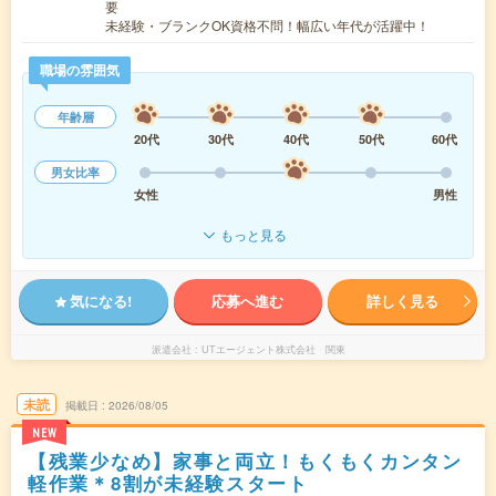
要
未経験・ブランクOK資格不問！幅広い年代が活躍中！
職場の雰囲気
年齢層
20代
30代
40代
50代
60代
男女比率
女性
男性
もっと見る
気になる!
応募へ進む
詳しく見る
派遣会社
UTエージェント株式会社 関東
未読
掲載日
2026/08/05
NEW
【残業少なめ】家事と両立！もくもくカンタン
軽作業＊8割が未経験スタート