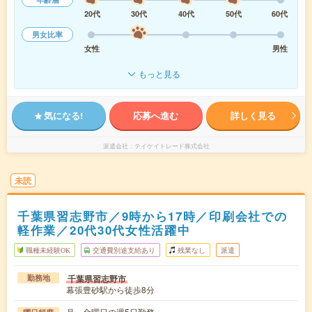
20代
30代
40代
50代
60代
男女比率
女性
男性
もっと見る
気になる!
応募へ進む
詳しく見る
派遣会社
テイケイトレード株式会社
未読
千葉県習志野市／9時から17時／印刷会社での
軽作業／20代30代女性活躍中
職種未経験OK
交通費別途支給あり
残業なし
派遣
千葉県習志野市
勤務地
幕張豊砂駅から徒歩8分
月～金曜日の週5日勤務