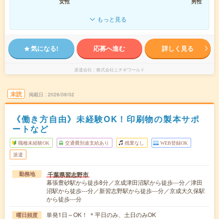
女性
男性
もっと見る
気になる!
応募へ進む
詳しく見る
派遣会社
株式会社ニチギワールド
未読
掲載日
2026/08/02
《働き方自由》未経験OK！印刷物の製本サポ
ートなど
職種未経験OK
交通費別途支給あり
残業なし
WEB登録OK
派遣
千葉県習志野市
勤務地
幕張豊砂駅から徒歩8分／京成津田沼駅から徒歩---分／津田
沼駅から徒歩---分／新習志野駅から徒歩---分／京成大久保駅
から徒歩---分
単発1日～OK！ ＊平日のみ、土日のみOK
曜日頻度