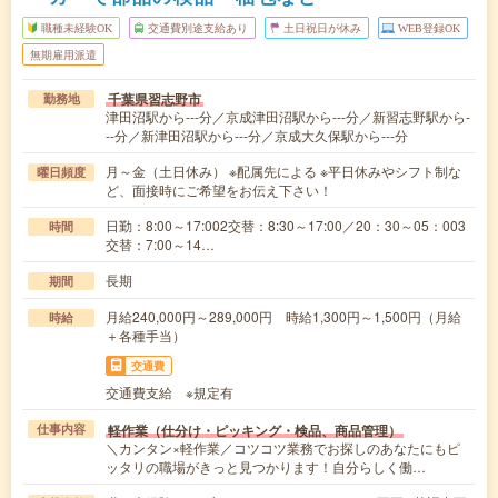
職種未経験OK
交通費別途支給あり
土日祝日が休み
WEB登録OK
無期雇用派遣
千葉県習志野市
勤務地
津田沼駅から---分／京成津田沼駅から---分／新習志野駅から-
--分／新津田沼駅から---分／京成大久保駅から---分
月～金（土日休み） ※配属先による ※平日休みやシフト制な
曜日頻度
ど、面接時にご希望をお伝え下さい！
日勤：8:00～17:002交替：8:30～17:00／20：30～05：003
時間
交替：7:00～14…
長期
期間
月給240,000円～289,000円 時給1,300円～1,500円（月給
時給
＋各種手当）
交通費
交通費支給 ※規定有
軽作業（仕分け・ピッキング・検品、商品管理）
仕事内容
＼カンタン×軽作業／コツコツ業務でお探しのあなたにもピ
ッタリの職場がきっと見つかります！自分らしく働…