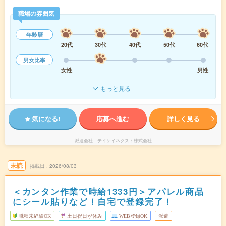
職場の雰囲気
年齢層
20代
30代
40代
50代
60代
男女比率
女性
男性
もっと見る
気になる!
応募へ進む
詳しく見る
派遣会社
テイケイネクスト株式会社
未読
掲載日
2026/08/03
＜カンタン作業で時給1333円＞アパレル商品
にシール貼りなど！自宅で登録完了！
職種未経験OK
土日祝日が休み
WEB登録OK
派遣