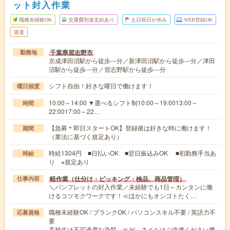
ット封入作業
職種未経験OK
交通費別途支給あり
土日祝日が休み
WEB登録OK
派遣
千葉県習志野市
勤務地
京成津田沼駅から徒歩---分／新津田沼駅から徒歩---分／津田
沼駅から徒歩---分／習志野駅から徒歩---分
シフト自由！好きな曜日で働けます！
曜日頻度
10:00～14:00 ▼選べるシフト制10:00～19:0013:00～
時間
22:0017:00～22…
【急募＊即日スタートOK】登録後は好きな時に働けます！
期間
（業法に基づく規定あり）
時給1304円 ■日払いOK ■翌日振込みOK ■初勤務手当あ
時給
り ※規定あり
軽作業（仕分け・ピッキング・検品、商品管理）
仕事内容
＼パンフレットの封入作業／未経験でも1日～カンタンに働
けるコツモクワークです！≪ほかにもオシゴトたく…
職種未経験OK / ブランクOK / パソコンスキル不要 / 英語力不
応募資格
要
高校生は不可過度な染髪、ヒゲ、ネイルはご遠慮ください携