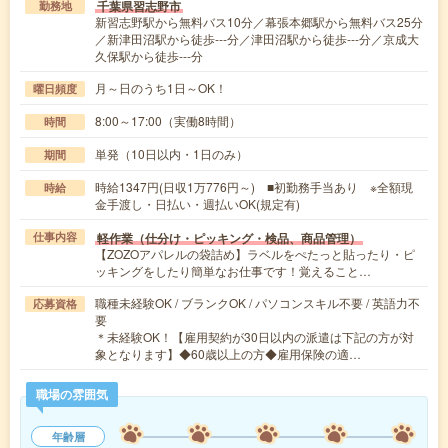
千葉県習志野市
勤務地
新習志野駅から無料バス10分／幕張本郷駅から無料バス25分
／新津田沼駅から徒歩---分／津田沼駅から徒歩---分／京成大
久保駅から徒歩---分
月～日のうち1日～OK！
曜日頻度
8:00～17:00（実働8時間）
時間
単発（10日以内・1日のみ）
期間
時給1347円(日収1万776円～) ■初勤務手当あり ※全額現
時給
金手渡し・日払い・週払いOK(規定有)
軽作業（仕分け・ピッキング・検品、商品管理）
仕事内容
【ZOZOアパレルの袋詰め】ラベルをぺたっと貼ったり・ピ
ッキングをしたり簡単なお仕事です！覚えること…
職種未経験OK / ブランクOK / パソコンスキル不要 / 英語力不
応募資格
要
＊未経験OK！【雇用契約が30日以内の派遣は下記の方が対
象となります】◆60歳以上の方◆雇用保険の適…
職場の雰囲気
年齢層