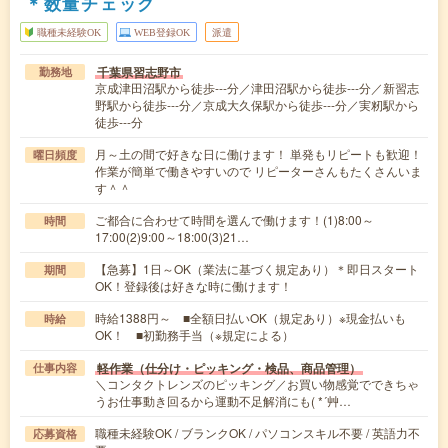
＊数量チェック
職種未経験OK
WEB登録OK
派遣
千葉県習志野市
勤務地
京成津田沼駅から徒歩---分／津田沼駅から徒歩---分／新習志
野駅から徒歩---分／京成大久保駅から徒歩---分／実籾駅から
徒歩---分
月～土の間で好きな日に働けます！ 単発もリピートも歓迎！
曜日頻度
作業が簡単で働きやすいので リピーターさんもたくさんいま
す＾＾
ご都合に合わせて時間を選んで働けます！(1)8:00～
時間
17:00(2)9:00～18:00(3)21…
【急募】1日～OK（業法に基づく規定あり）＊即日スタート
期間
OK！登録後は好きな時に働けます！
時給1388円～ ■全額日払いOK（規定あり）※現金払いも
時給
OK！ ■初勤務手当（※規定による）
軽作業（仕分け・ピッキング・検品、商品管理）
仕事内容
＼コンタクトレンズのピッキング／お買い物感覚でできちゃ
うお仕事動き回るから運動不足解消にも( *´艸…
職種未経験OK / ブランクOK / パソコンスキル不要 / 英語力不
応募資格