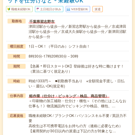
ットを仕分けなど＊未経験OK
職種未経験OK
土日祝日が休み
WEB登録OK
派遣
千葉県習志野市
勤務地
津田沼駅から徒歩---分／新習志野駅から徒歩---分／京成津田
沼駅から徒歩---分／京成大久保駅から徒歩---分／新津田沼駅
から徒歩---分
1日～OK！（平日のみ）シフト自由！
曜日頻度
8時30分-17時20時30分－30時
時間
【急募＊即日スタートOK】登録後は好きな時に働けます！
期間
（業法に基づく規定あり）
時給1333円～ ■初勤務手当あり ※全額現金手渡し・日払
時給
い・週払いOK(規定有)
軽作業（仕分け・ピッキング・検品、商品管理）
仕事内容
＜印刷物の加工補助・仕分け・梱包＞《その他にはこんなお
仕事も！》物流施設内でピッキングや検品、梱包、…
職種未経験OK / ブランクOK / パソコンスキル不要 / 英語力不
応募資格
要
高校生は不可携帯電話をお持ちの方（連絡に必要なため）
【雇用契約が30日以内の派遣は下記の方が対象とな…