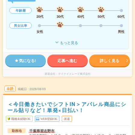
年齢層
20代
30代
40代
50代
60代
男女比率
女性
男性
もっと見る
気になる!
応募へ進む
詳しく見る
派遣会社
テイケイトレード株式会社
未読
掲載日
2026/08/03
＜今日働きたいでシフトIN＞アパレル商品にシ
ール貼りなど！単発×日払い！
職種未経験OK
WEB登録OK
派遣
千葉県習志野市
勤務地