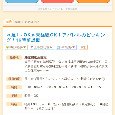
派遣会社
テイケイトレード株式会社
未読
掲載日
2026/08/02
≪週1～OK≫未経験OK！アパレルのピッキン
グ＊16時前退勤！
職種未経験OK
土日祝日が休み
WEB登録OK
派遣
千葉県習志野市
勤務地
津田沼駅から無料送迎---分／京成津田沼駅から無料送迎---分
／新習志野駅から無料送迎---分／新津田沼駅から---分／京成
大久保駅から---分
月～金 ※週日からのシフトもOKなのでご相談ください(^^)/
曜日頻度
・10：00～18：00・9：00～16：00・9：00～15：15
時間
即日～OK
期間
時給1,336円～ ■日払い・翌日振込OK（規定あり） ■初勤
時給
務手当（※規定による）