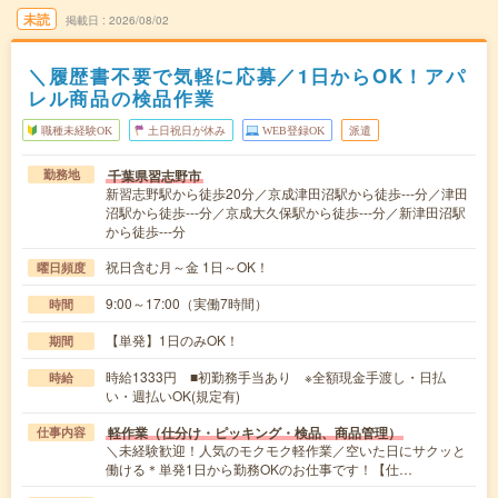
未読
掲載日
2026/08/02
＼履歴書不要で気軽に応募／1日からOK！アパ
レル商品の検品作業
職種未経験OK
土日祝日が休み
WEB登録OK
派遣
千葉県習志野市
勤務地
新習志野駅から徒歩20分／京成津田沼駅から徒歩---分／津田
沼駅から徒歩---分／京成大久保駅から徒歩---分／新津田沼駅
から徒歩---分
祝日含む月～金 1日～OK！
曜日頻度
9:00～17:00（実働7時間）
時間
【単発】1日のみOK！
期間
時給1333円 ■初勤務手当あり ※全額現金手渡し・日払
時給
い・週払いOK(規定有)
軽作業（仕分け・ピッキング・検品、商品管理）
仕事内容
＼未経験歓迎！人気のモクモク軽作業／空いた日にサクッと
働ける＊単発1日から勤務OKのお仕事です！【仕…