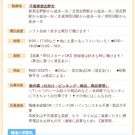
千葉県習志野市
勤務地
新習志野駅から徒歩---分／北習志野駅から徒歩---分／習志野
駅から徒歩---分／京成津田沼駅から徒歩---分／津田沼駅から
徒歩---分
シフト自由！好きな曜日で働けます！
曜日頻度
9:00～17:00など▼他にも選べるシフトいろいろ！ ■9:00～
時間
18:00■10:00～18:0…
【急募＊即日スタートOK】登録後は好きな時に働けます！
期間
（業法に基づく規定あり）
時給1333円～ ■日払い・翌日振込OK（規定あり） ■初勤
時給
務手当（※規定による）
軽作業（仕分け・ピッキング・検品、商品管理）
仕事内容
＼Tシャツのシール貼りや箱詰めなど／未経験でもカンタン
にできちゃうお仕事です！▼その他にはこんなお仕…
職種未経験OK / ブランクOK / パソコンスキル不要 / 英語力不
応募資格
要
高校生は不可過度な染髪、ヒゲ、ネイルはご遠慮ください携
帯電話をお持ちの方（連絡に必要なため）【雇用契…
職場の雰囲気