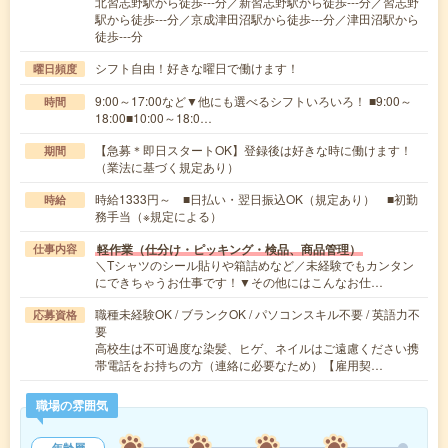
北習志野駅から徒歩---分／新習志野駅から徒歩---分／習志野
駅から徒歩---分／京成津田沼駅から徒歩---分／津田沼駅から
徒歩---分
シフト自由！好きな曜日で働けます！
曜日頻度
9:00～17:00など▼他にも選べるシフトいろいろ！ ■9:00～
時間
18:00■10:00～18:0…
【急募＊即日スタートOK】登録後は好きな時に働けます！
期間
（業法に基づく規定あり）
時給1333円～ ■日払い・翌日振込OK（規定あり） ■初勤
時給
務手当（※規定による）
軽作業（仕分け・ピッキング・検品、商品管理）
仕事内容
＼Tシャツのシール貼りや箱詰めなど／未経験でもカンタン
にできちゃうお仕事です！▼その他にはこんなお仕…
職種未経験OK / ブランクOK / パソコンスキル不要 / 英語力不
応募資格
要
高校生は不可過度な染髪、ヒゲ、ネイルはご遠慮ください携
帯電話をお持ちの方（連絡に必要なため）【雇用契…
職場の雰囲気
年齢層