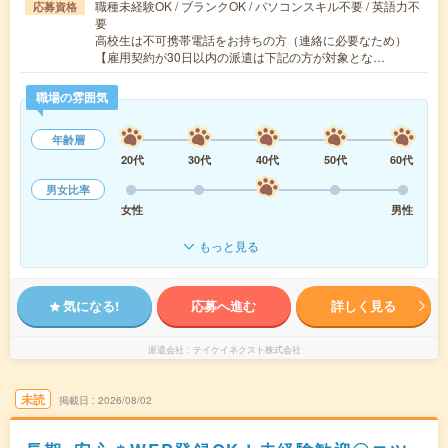
職種未経験OK / ブランクOK / パソコンスキル不要 / 英語力不
応募資格
要
高校生は不可携帯電話をお持ちの方（連絡に必要なため）
【雇用契約が30日以内の派遣は下記の方が対象とな…
職場の雰囲気
年齢層
20代
30代
40代
50代
60代
男女比率
女性
男性
もっと見る
気になる!
応募へ進む
詳しく見る
派遣会社
テイケイネクスト株式会社
未読
掲載日
2026/08/02