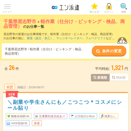
メニュー
気になる!
ログイン
検索
千葉県習志野市
×
軽作業（仕分け・ピッキング・検品、商
品管理）
のお仕事一覧
習志野市の派遣のお仕事情報です。軽作業（仕分け・ピッキング・検品、商品管理）
のお仕事の他に、
製造（組立・加工）
、
マシンオペレーター
、
フォークリフト
などを
取り揃えています。さらに、
短期
・
単発
などの期間や、
職種未経験OK
などのこだわり
条件で絞り込んでいただけます。職種辞典：
軽作業（仕分け・ピッキング・検品、商
千葉県習志野市 / 軽作業（仕分け・ピッキング・検品、
条件の変更
品管理）のお仕事とは？とは？
商品管理）
26
1,321
全
件
平均時給:
円
時給順
新着順
未読
掲載日
2026/08/07
NEW
＼副業や学生さんにも／こつこつ＊コスメにシ
ール貼り
職種未経験OK
交通費別途支給あり
土日祝日が休み
残業なし
WEB登録OK
派遣