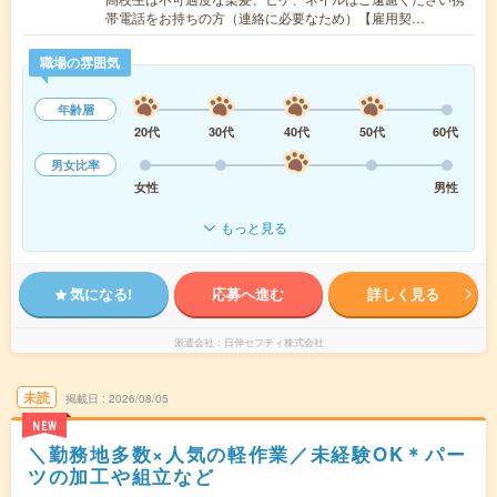
帯電話をお持ちの方（連絡に必要なため）【雇用契…
職場の雰囲気
年齢層
20代
30代
40代
50代
60代
男女比率
女性
男性
もっと見る
気になる!
応募へ進む
詳しく見る
派遣会社
日伸セフティ株式会社
未読
掲載日
2026/08/05
NEW
＼勤務地多数×人気の軽作業／未経験OK＊パー
ツの加工や組立など