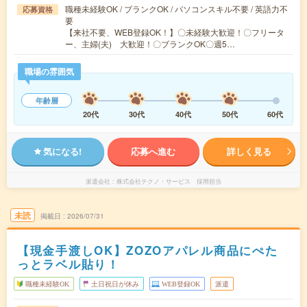
職種未経験OK / ブランクOK / パソコンスキル不要 / 英語力不
応募資格
要
【来社不要、WEB登録OK！】〇未経験大歓迎！〇フリータ
ー、主婦(夫) 大歓迎！〇ブランクOK〇週5…
職場の雰囲気
年齢層
20代
30代
40代
50代
60代
気になる!
応募へ進む
詳しく見る
派遣会社
株式会社テクノ・サービス 採用担当
未読
掲載日
2026/07/31
【現金手渡しOK】ZOZOアパレル商品にぺた
っとラベル貼り！
職種未経験OK
土日祝日が休み
WEB登録OK
派遣