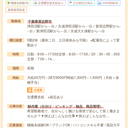
職種未経験OK
交通費別途支給あり
土日祝日が休み
WEB登録OK
無期雇用派遣
千葉県習志野市
勤務地
津田沼駅から---分／京成津田沼駅から---分／新習志野駅から-
--分／新津田沼駅から---分／京成大久保駅から---分
5勤2休（週休二日、土日祝休みも可能） ※配属先によって変
曜日頻度
動あり
日勤：8:00～17:002交替：8:30～17:00／20：30～05：003
時間
交替：7:00～14…
長期
期間
月給24万円～28万9000円時給1,300円～1,500円（月給＋各
時給
種手当）
交通費
交通費支給 ※規定あり
軽作業（仕分け・ピッキング・検品、商品管理）
仕事内容
希望勤務地で、自分らしく働ける環境で安心して長く働きま
せんか？▼例えばこんなお仕事▼例えばこんなお仕…
職種未経験OK / ブランクOK / パソコンスキル不要 / 英語力不
応募資格