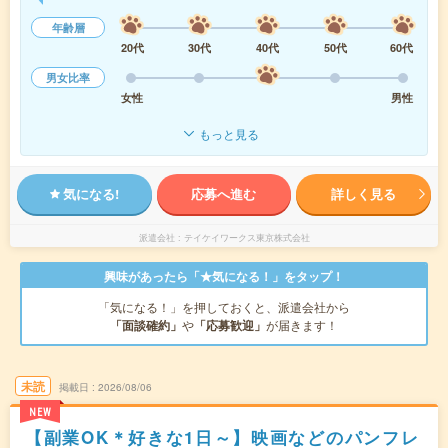
年齢層
20代
30代
40代
50代
60代
男女比率
女性
男性
もっと見る
気になる!
応募へ進む
詳しく見る
派遣会社
テイケイワークス東京株式会社
興味があったら「★気になる！」をタップ！
「気になる！」を押しておくと、派遣会社から
「面談確約」
や
「応募歓迎」
が届きます！
未読
掲載日
2026/08/06
NEW
【副業OK＊好きな1日～】映画などのパンフレ