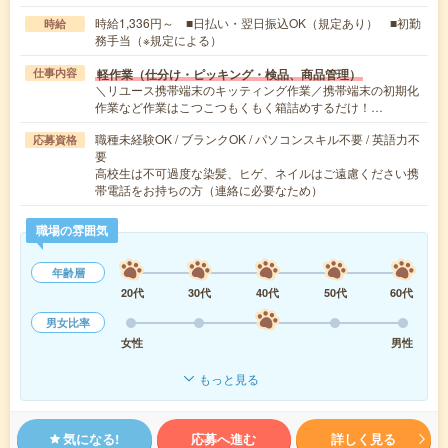
時給1,336円～ ■日払い・翌日振込OK（規定あり） ■初勤
時給
務手当（※規定による）
軽作業（仕分け・ピッキング・検品、商品管理）
仕事内容
＼リユース携帯端末のキッティング作業／携帯端末の初期化
作業など作業はこつこつもくもく箱詰めするだけ！…
職種未経験OK / ブランクOK / パソコンスキル不要 / 英語力不
応募資格
要
高校生は不可過度な染髪、ヒゲ、ネイルはご遠慮ください携
帯電話をお持ちの方（連絡に必要なため）
職場の雰囲気
年齢層
20代
30代
40代
50代
60代
男女比率
女性
男性
もっと見る
気になる!
応募へ進む
詳しく見る