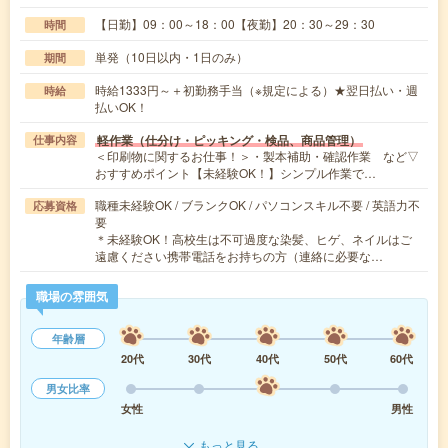
【日勤】09：00～18：00【夜勤】20：30～29：30
時間
単発（10日以内・1日のみ）
期間
時給1333円～＋初勤務手当（※規定による）★翌日払い・週
時給
払いOK！
軽作業（仕分け・ピッキング・検品、商品管理）
仕事内容
＜印刷物に関するお仕事！＞・製本補助・確認作業 など▽
おすすめポイント【未経験OK！】シンプル作業で…
職種未経験OK / ブランクOK / パソコンスキル不要 / 英語力不
応募資格
要
＊未経験OK！高校生は不可過度な染髪、ヒゲ、ネイルはご
遠慮ください携帯電話をお持ちの方（連絡に必要な…
職場の雰囲気
年齢層
20代
30代
40代
50代
60代
男女比率
女性
男性
もっと見る