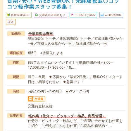
長期×安心＊WEB登録OK！未経験歓迎〇コツ
コツ軽作業スタッフ募集！
職種未経験OK
交通費別途支給あり
土日祝日が休み
WEB登録OK
派遣
千葉県習志野市
勤務地
津田沼駅から---分／新習志野駅から---分／京成津田沼駅から-
--分／京成大久保駅から---分／新津田沼駅から---分
週5日 ※派遣先による
曜日頻度
週5フルタイムがメインです！＜勤務時間の例＞8:00～
時間
17:008:30～17:309:00～18:…
即日～長期 ★応募から「最短2日後」に勤務OK！スタート
期間
日はご相談ください。★急募です！
時給1250円～1450円 ★Wワーク不可
時給
交通費
交通費全額支給
軽作業（仕分け・ピッキング・検品、商品管理）
仕事内容
仕分け・ピッキング・検品など、ご希望に合わせてお仕事を
ご紹介！＼例えばこんなお仕事／〇商品の箱詰め・…