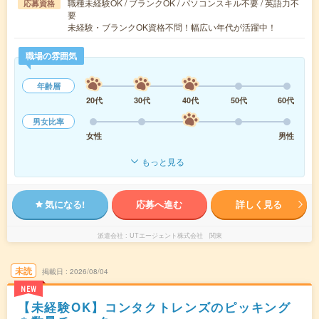
職種未経験OK / ブランクOK / パソコンスキル不要 / 英語力不
応募資格
要
未経験・ブランクOK資格不問！幅広い年代が活躍中！
職場の雰囲気
年齢層
20代
30代
40代
50代
60代
男女比率
女性
男性
もっと見る
気になる!
応募へ進む
詳しく見る
派遣会社
UTエージェント株式会社 関東
未読
掲載日
2026/08/04
NEW
【未経験OK】コンタクトレンズのピッキング