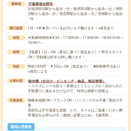
千葉県習志野市
勤務地
京成津田沼駅から徒歩---分／新津田沼駅から徒歩---分／津田
沼駅から徒歩---分／習志野駅から徒歩---分／実籾駅から徒歩-
--分
1日～OK★空いているお日にちで働けます！※規定あり
曜日頻度
▼勤務時間例▼8:30～17:309:00～17:009:00～18:0010:00～
時間
19:0011…
【急募】1日～OK（業法に基づく規定あり）＊即日スタート
期間
OK！登録後は好きな時に働けます！
時給1333円 ▼日払いOK（規定あり） ■初勤務手当あり
時給
※規定による
軽作業（仕分け・ピッキング・検品、商品管理）
仕事内容
＜コスメにシール貼り＞業務はとてもシンプル！決められた
手順通りに進めるだけなので、特別な経験や資格は…
職種未経験OK / ブランクOK / パソコンスキル不要 / 英語力不
応募資格
要
高校生は不可過度な染髪、ヒゲ、ネイルはご遠慮ください携
帯電話をお持ちの方（連絡に必要なため）【雇用契…
職場の雰囲気