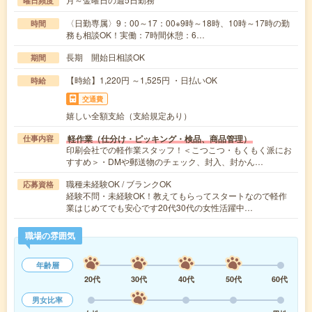
曜日頻度
〈日勤専属〉9：00～17：00※9時～18時、10時～17時の勤
時間
務も相談OK！実働：7時間休憩：6…
長期 開始日相談OK
期間
【時給】1,220円 ～1,525円 ・日払いOK
時給
交通費
嬉しい全額支給（支給規定あり）
軽作業（仕分け・ピッキング・検品、商品管理）
仕事内容
印刷会社での軽作業スタッフ！＜こつこつ・もくもく派にお
すすめ＞・DMや郵送物のチェック、封入、封かん…
職種未経験OK / ブランクOK
応募資格
経験不問・未経験OK！教えてもらってスタートなので軽作
業はじめてでも安心です20代30代の女性活躍中…
職場の雰囲気
年齢層
20代
30代
40代
50代
60代
男女比率