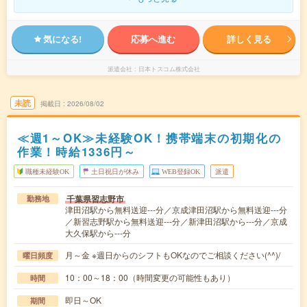
気になる!
応募へ進む
詳しく見る
派遣会社
日本トスコム株式会社
未読
掲載日
2026/08/02
≪週1～OK≫未経験OK！携帯端末の初期化の
作業！時給1336円～
職種未経験OK
土日祝日が休み
WEB登録OK
派遣
千葉県習志野市
勤務地
津田沼駅から無料送迎---分／京成津田沼駅から無料送迎---分
／新習志野駅から無料送迎---分／新津田沼駅から---分／京成
大久保駅から---分
月～金 ※週日からのシフトもOKなのでご相談ください(^^)/
曜日頻度
10：00～18：00（時間変更の可能性もあり）
時間
即日～OK
期間