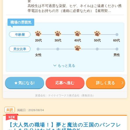
要
高校生は不可過度な染髪、ヒゲ、ネイルはご遠慮ください携
帯電話をお持ちの方（連絡に必要なため）【雇用契…
職場の雰囲気
年齢層
20代
30代
40代
50代
60代
男女比率
女性
男性
もっと見る
気になる!
応募へ進む
詳しく見る
派遣会社
テイケイワークス株式会社（募集担当）
未読
掲載日
2026/08/04
NEW
【大人気の職場！】夢と魔法の王国のパンフレ