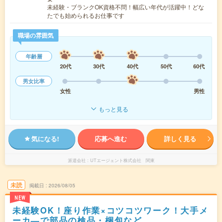
未経験・ブランクOK資格不問！幅広い年代が活躍中！どな
たでも始められるお仕事です
職場の雰囲気
年齢層
20代
30代
40代
50代
60代
男女比率
女性
男性
もっと見る
気になる!
応募へ進む
詳しく見る
派遣会社
UTエージェント株式会社 関東
未読
掲載日
2026/08/05
NEW
未経験OK！座り作業×コツコツワーク！大手メ
ーカ―で部品の検品・梱包など