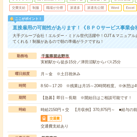
交費支給
制服
職場が分煙
派遣多
派遣先公開
Word
Excel
ここがポイント！
直接雇用の可能性があります！《ＢＰＯサービス事業会
大手グループ会社！エルダー・ミドル世代活躍中！OJT＆マニュアル
てくれる！制服があるので朝の準備がラクですね！
勤務地
千葉県習志野市
実籾駅から徒歩15分／津田沼駅からバス25分
曜日頻度
月～金 ※土日祝休み
時間
8:50～17:20 ※残業は月15～20時間程度。※休憩は
期間
【急募】即日～長期 ※開始日はご相談可能です！
時給
時給2150円＋交 【月収例】370,875円～ ■給
交通費
交通費支給あり