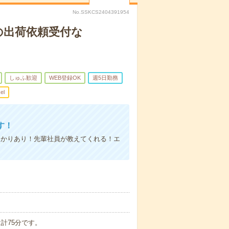
No.SSKCS2404391954
の出荷依頼受付な
しゅふ歓迎
WEB登録OK
週5日勤務
el
す！
っかりあり！先輩社員が教えてくれる！エ
は計75分です。