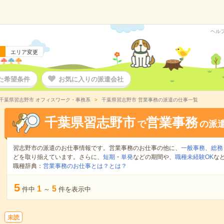
ヘル
エリア変更
た希望条件
お気に入りの派遣会社
千葉県習志野市 オフィスワーク・事務系
千葉県習志野市 営業事務の派遣の仕事一覧
千葉県習志野市
営業事務
で
の派
習志野市の派遣のお仕事情報です。営業事務のお仕事の他に、
一般事務
、
総務
どを取り揃えています。さらに、
短期
・
単発
などの期間や、
職種未経験OK
な
職種辞典：
営業事務のお仕事とは？とは？
5
1
5
件中
～
件を表示中
未読