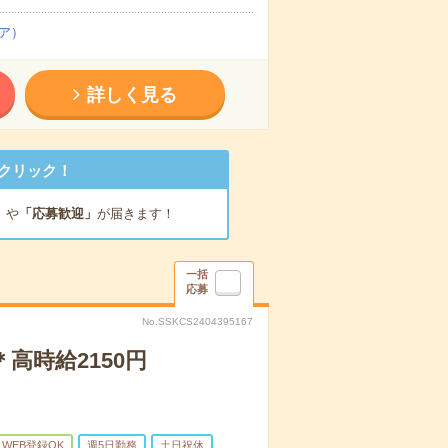
ア）
詳しく見る
クリック！
」
や
「応募歓迎」
が届きます！
一括
応募
No.SSKCS2404395167
高時給2150円
WEB登録OK
週5日勤務
土日祝休