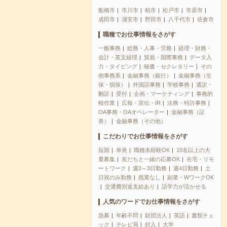
船橋市
市川市
柏市
松戸市
市原市
成田市
浦安市
野田市
八千代市
佐倉市
職種でお仕事情報をさがす
一般事務
総務・人事・労務
経理・財務・
会計・英文経理
貿易・国際事務
データ入
力・タイピング
秘書・セクレタリー
その
他事務系
金融事務（銀行）
金融事務（生
保・損保）
外国語事務
学校事務
通訳・
翻訳
受付
企画・マーケティング
事務的
軽作業
広報・宣伝・IR
法務・特許事務
OA事務・OAオペレーター
金融事務（証
券）
金融事務（その他）
こだわりでお仕事情報をさがす
短期
単発
職種未経験OK
10名以上の大
量募集
友だちと一緒の応募OK
在宅・リモ
ートワーク
週2～3日勤務
週4日勤務
土
日祝のみ勤務
残業なし
副業・WワークOK
交通費別途支給あり
語学力が活かせる
人気のワードでお仕事情報をさがす
急募
年齢不問
財団法人
英語
書類チェ
ック
テレビ局
封入
大学