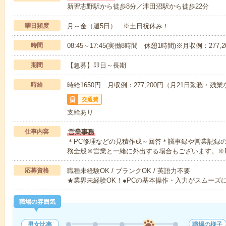
新習志野駅から徒歩8分／津田沼駅から徒歩22分
曜日頻度
月～金（週5日） ※土日祝休み！
時間
08:45～17:45(実働8時間 休憩1時間)※月収例：27
期間
【急募】即日～長期
時給
時給1650円 月収例：277,200円（月21日勤務・残
交通費
支給あり
仕事内容
営業事務
＊PC修理などの見積作成～回答＊議事録や営業記録
務全般※営業と一緒に外出する場合もございます。※
応募資格
職種未経験OK / ブランクOK / 英語力不要
★業界未経験OK！●PCの基本操作・入力がスムーズ
職場の雰囲気
男女比率
職場の様子