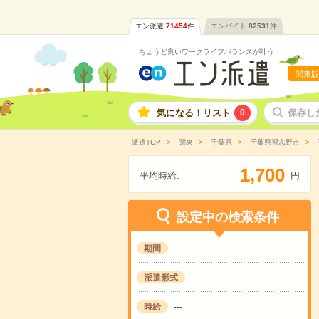
エン派遣
71454
件
エンバイト
82531
件
ちょうど良いワークライフバランスが叶う
関東版
気になる！リスト
0
保存し
派遣TOP
関東
千葉県
千葉県習志野市
,
1
7
0
0
平均時給:
円
設定中の検索条件
期間
---
派遣形式
---
時給
---