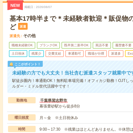
NEW
掲載日
2026/08/07
基本17時半まで＊未経験者歓迎＊販促物
ど
派遣
その他
派遣先
職種未経験OK
ブランクOK
既卒第二新卒OK
英語不要
履歴書不要
土日祝休
残業少
交費支給
車通勤可
職場が分煙
派遣多
Exc
ここがポイント！
未経験の方でも大丈夫！当社含む派遣スタッフ就業中で
駅徒歩圏内！車通勤OK！無料駐車場完備！オフィカジ勤務！OJTし
ルダー・ミドル世代活躍中です！
勤務地
千葉県習志野市
幕張豊砂駅から徒歩8分
曜日頻度
月～金 ※土日祝休み
時間
9:00～17:30 ※残業はほとんどありません。※休憩