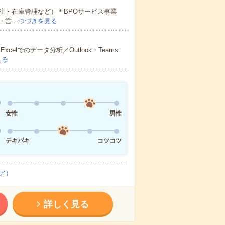
注・在庫管理など）＊BPOサービス事業
・営…
つづきを見る
celでのデータ分析／Outlook・Teams
見る
女性
男性
テキパキ
コツコツ
ア）
詳しく見る