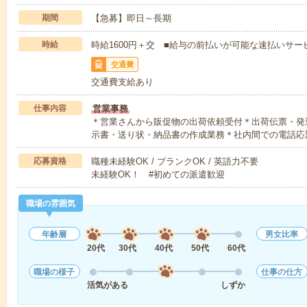
期間
【急募】即日～長期
時給
時給1600円＋交 ■給与の前払いが可能な速払いサー
交通費
交通費支給あり
仕事内容
営業事務
＊営業さんから販促物の出荷依頼受付＊出荷伝票・発
示書・送り状・納品書の作成業務＊社内間での電話応
応募資格
職種未経験OK / ブランクOK / 英語力不要
未経験OK！ #初めての派遣歓迎
職場の雰囲気
年齢層
男女比率
20代
30代
40代
50代
60代
職場の様子
仕事の仕方
活気がある
しずか