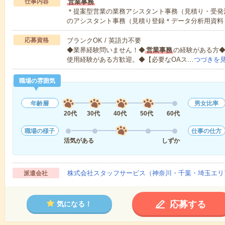
仕事内容
営業事務
＊提案型営業の業務アシスタント事務（見積り・受発
のアシスタント事務（見積り登録＊データ分析用資料
応募資格
ブランクOK / 英語力不要
◆業界経験問いません！◆
営業事務
の経験がある方◆Ex
使用経験がある方歓迎。◆【必要なOAス…
つづきを
職場の雰囲気
年齢層
男女比率
20代
30代
40代
50代
60代
職場の様子
仕事の仕方
活気がある
しずか
株式会社スタッフサービス（神奈川・千葉・埼玉エリ
派遣会社
応募する
気になる！