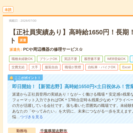
未読
掲載日
2026/07/30
【正社員実績あり】高時給1650円！長期
ト
派遣
PCや周辺機器の修理サービス☆
派遣先
職種未経験OK
ブランクOK
英語不要
履歴書不要
WEB登録OK
交費支給
大手
服装自由
職場が禁煙
自転車・バイクOK
Excel
ここがポイント！
即日開始！【新習志野】高時給1650円×土日祝休み！営
派遣から正社員登用の実績あり！なが～く働ける職場＊安定感○残業な
フォーマット入力できればOK＊17時台定時＆残業少なめ＊プライベ
の方が活躍している会社です。落ち着いた雰囲気の職場です。未経験
あなたの「やってみたい」を大切に、未来につながる一歩を支えます
悩…
つづきを見る
勤務地
千葉県習志野市