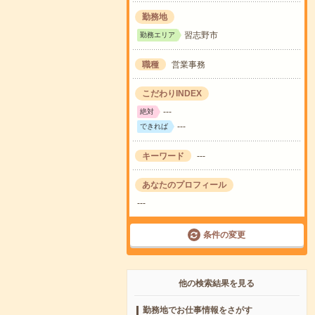
勤務地
習志野市
勤務エリア
職種
営業事務
こだわりINDEX
---
絶対
---
できれば
キーワード
---
あなたのプロフィール
---
条件の変更
他の検索結果を見る
勤務地でお仕事情報をさがす