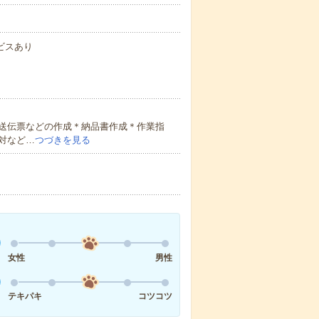
ビスあり
送伝票などの作成＊納品書作成＊作業指
対など…
つづきを見る
女性
男性
テキパキ
コツコツ