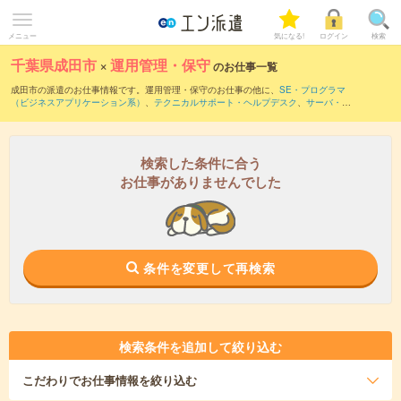
メニュー
気になる!
ログイン
検索
千葉県成田市
×
運用管理・保守
のお仕事一覧
成田市の派遣のお仕事情報です。運用管理・保守のお仕事の他に、
SE・プログラマ
（ビジネスアプリケーション系）
、
テクニカルサポート・ヘルプデスク
、
サーバ・ネ
ットワークエンジニア
などを取り揃えています。さらに、
短期
・
単発
などの期間や、
職種未経験OK
などのこだわり条件で絞り込んでいただけます。職種辞典：
運用管理・
保守のお仕事とは？とは？
検索した条件に合う
お仕事がありませんでした
条件を変更して再検索
検索条件を追加して絞り込む
こだわり
でお仕事情報を絞り込む