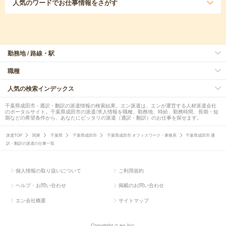
人気のワード
でお仕事情報をさがす
勤務地 / 路線・駅
職種
人気の検索インデックス
千葉県成田市 - 通訳・翻訳の派遣情報の検索結果。エン派遣は、エンが運営する人材派遣会社
のポータルサイト。千葉県成田市の派遣/求人情報を職種、勤務地、時給、勤務時間、長期・短
期などの希望条件から、あなたにピッタリの派遣（通訳・翻訳）のお仕事を探せます。
派遣TOP
関東
千葉県
千葉県成田市
千葉県成田市 オフィスワーク・事務系
千葉県成田市 通
訳・翻訳の派遣の仕事一覧
個人情報の取り扱いについて
ご利用規約
ヘルプ・お問い合わせ
掲載のお問い合わせ
エン会社概要
サイトマップ
Copyright © en Inc.