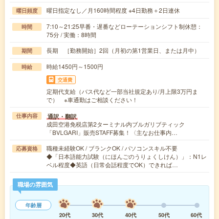
曜日指定なし／月160時間程度 ※4日勤務＋2日連休
曜日頻度
7:10～21:25早番・遅番などローテーションシフト制休憩：
時間
75分 / 実働：8時間
長期 ［勤務開始］2回（月初の第1営業日、または月中）
期間
時給1450円～1500円
時給
交通費
定期代支給（バス代など一部当社規定あり/月上限3万円ま
で） ※車通勤はご相談ください！
通訳・翻訳
仕事内容
成田空港免税店第2ターミナル内ブルガリブティック
「BVLGARI」販売STAFF募集！〈主なお仕事内…
職種未経験OK / ブランクOK / パソコンスキル不要
応募資格
◆「日本語能力試験（にほんごのうりょくしけん）」：N1レ
ベル程度◆英語（日常会話程度でOK）できれば…
職場の雰囲気
年齢層
20代
30代
40代
50代
60代