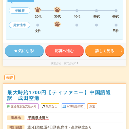
年齢層
20代
30代
40代
50代
60代
男女比率
女性
男性
気になる!
応募へ進む
詳しく見る
派遣会社
株式会社iDA
未読
最大時給1700円【ティファニー】中国語通
訳 成田空港
交通費別途支給あり
残業なし
WEB登録OK
派遣
千葉県成田市
勤務地
週5日勤務,週4日勤務,育休・産休制度あり
曜日頻度