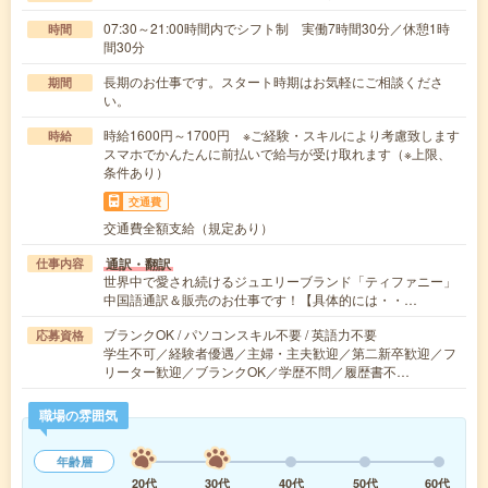
07:30～21:00時間内でシフト制 実働7時間30分／休憩1時
時間
間30分
長期のお仕事です。スタート時期はお気軽にご相談くださ
期間
い。
時給1600円～1700円 ※ご経験・スキルにより考慮致します
時給
スマホでかんたんに前払いで給与が受け取れます（※上限、
条件あり）
交通費
交通費全額支給（規定あり）
通訳・翻訳
仕事内容
世界中で愛され続けるジュエリーブランド「ティファニー」
中国語通訳＆販売のお仕事です！【具体的には・・…
ブランクOK / パソコンスキル不要 / 英語力不要
応募資格
学生不可／経験者優遇／主婦・主夫歓迎／第二新卒歓迎／フ
リーター歓迎／ブランクOK／学歴不問／履歴書不…
職場の雰囲気
年齢層
20代
30代
40代
50代
60代