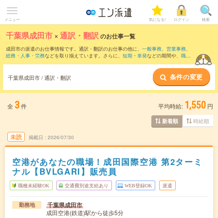
メニュー
気になる!
ログイン
検索
千葉県成田市
×
通訳・翻訳
のお仕事一覧
成田市の派遣のお仕事情報です。通訳・翻訳のお仕事の他に、
一般事務
、
営業事務
、
総務・人事・労務
などを取り揃えています。さらに、
短期
・
単発
などの期間や、
職種
未経験OK
などのこだわり条件で絞り込んでいただけます。職種辞典：
通訳・翻訳のお
仕事とは？とは？
条件の変更
千葉県成田市 / 通訳・翻訳
3
1,550
全
件
平均時給:
円
時給順
新着順
未読
掲載日
2026/07/30
空港があなたの職場！成田国際空港 第2ターミ
ナル【BVLGARI】販売員
職種未経験OK
交通費別途支給あり
WEB登録OK
派遣
千葉県成田市
勤務地
成田空港(鉄道)駅から徒歩5分