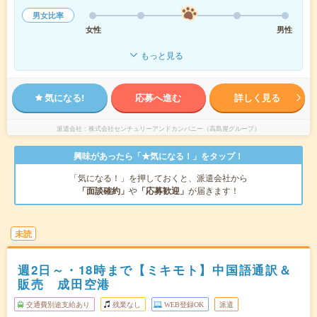
男女比率
女性
男性
もっと見る
気になる!
応募へ進む
詳しく見る
派遣会社
株式会社センチュリーアンドカンパニー（高島屋グループ）
興味があったら「★気になる！」をタップ！
「気になる！」を押しておくと、派遣会社から
「面談確約」
や
「応募歓迎」
が届きます！
未読
週2日～・18時まで【ミキモト】中国語通訳＆
販売 成田空港
交通費別途支給あり
残業なし
WEB登録OK
派遣