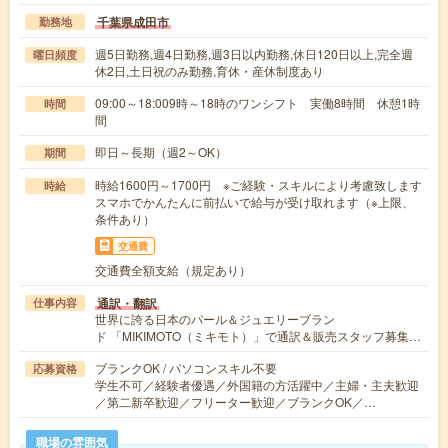
千葉県成田市
勤務地
週5日勤務,週4日勤務,週3日以内勤務,休日120日以上,完全週
曜日頻度
休2日,土日祝のみ勤務,育休・産休制度あり
09:00～18:009時～18時のワンシフト 実働8時間 休憩1時
時間
間
即日～長期（週2～OK）
期間
時給1600円～1700円 ※ご経験・スキルにより考慮致します
時給
スマホでかんたんに前払いで給与が受け取れます（※上限、
条件あり）
交通費
交通費全額支給（規定あり）
通訳・翻訳
仕事内容
世界に誇る日本のパール＆ジュエリーブラン
ド 「MIKIMOTO（ミキモト）」で通訳＆販売スタッフ募集…
ブランクOK / パソコンスキル不要
応募資格
学生不可／経験者優遇／外国籍の方活躍中／主婦・主夫歓迎
／第二新卒歓迎／フリーター歓迎／ブランクOK／…
職場の雰囲気