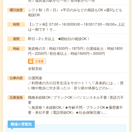
分／成田湯川駅から---分／滑河駅から---分
シフト制（月～日） ※平日のみなどの相談もOK ※週3なども
曜日頻度
相談OK
【シフト例】07:00～16:0009:00～18:0017:00～09:00※ 上記
時間
は一例です！そ…
即日～2ヶ月以上 ■開始日の相談OK！
期間
無資格の方：時給1500円～1875円 / 介護福祉士：時給1800
時給
円～2250円 / 初任者以上：時給1600円～2000円
交通費
全額支給
介護関連
仕事内容
／利用者の方の日常生活をサポート！＼▽具体的には…・買
い物や散歩に付き添ったり・折り紙や体操などのレ…
職種未経験OK / ブランクOK / パソコンスキル不要 / 英語力不
応募資格
要
＼無資格＊未経験OK／★年齢不問・ブランクOK★履歴書不
要・来社不要（電話登録OK）★社会保険完備＼…
職場の雰囲気