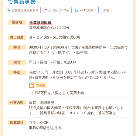
で貿易事務
交通費別途支給あり
土日祝日が休み
WEB登録OK
派遣
千葉県成田市
勤務地
京成成田駅からバス22分
月～金／週3～5日の間で選択可
曜日頻度
09:00-17:00（休憩60分）実働7時間勤務時間を下記の範囲で
時間
調整することも可能です。・勤務開…
即日～長期 ※開始日相談OK
期間
時給1750円 月収例 30万円 時給1750円×実働7h×週5日×4
時給
週+残業30h ※月収例を保証するものではありません。
交通費
1ヶ月3万円を上限として実費支給
貿易・国際事務
仕事内容
航空貨物の国内輸送・保税業務に関わる事務をお願いしま
す。・貿易書類の確認・ＮＡＣＣＳ操作・通関部署と…
ブランクOK
応募資格
事務の経験がある方