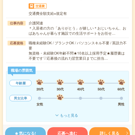
交通費
交通費全額支給※規定有
介護関連
仕事内容
＊入居者の方の「ありがとう」が嬉しい＊おじいちゃん、お
ばあちゃんが暮らす施設での生活サポートをお任せ…
職種未経験OK / ブランクOK / パソコンスキル不要 / 英語力不
応募資格
要
無資格・未経験OK年齢不問★10名以上採用予定★履歴書は
不要です▽応募後の流れ1)翌営業日までに担当…
職場の雰囲気
年齢層
20代
30代
40代
50代
60代
男女比率
女性
男性
もっと見る
気になる!
応募へ進む
詳しく見る