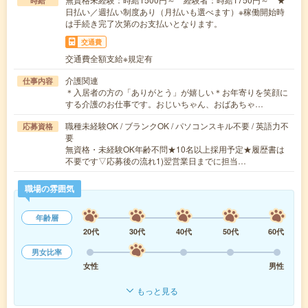
時給
日払い／週払い制度あり（月払いも選べます）※稼働開始時
は手続き完了次第のお支払いとなります。
交通費
交通費全額支給※規定有
介護関連
仕事内容
＊入居者の方の「ありがとう」が嬉しい＊お年寄りを笑顔に
する介護のお仕事です。おじいちゃん、おばあちゃ…
職種未経験OK / ブランクOK / パソコンスキル不要 / 英語力不
応募資格
要
無資格・未経験OK年齢不問★10名以上採用予定★履歴書は
不要です▽応募後の流れ1)翌営業日までに担当…
職場の雰囲気
年齢層
20代
30代
40代
50代
60代
男女比率
女性
男性
もっと見る