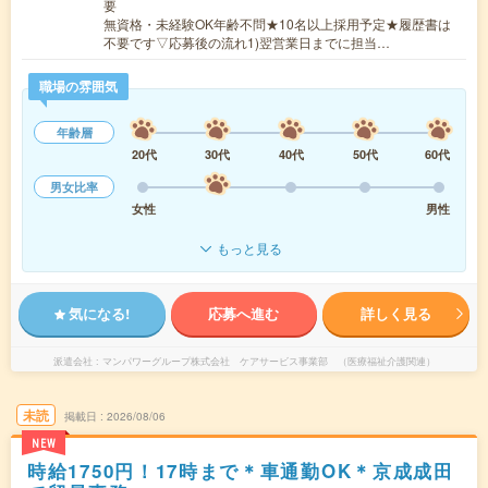
要
無資格・未経験OK年齢不問★10名以上採用予定★履歴書は
不要です▽応募後の流れ1)翌営業日までに担当…
職場の雰囲気
年齢層
20代
30代
40代
50代
60代
男女比率
女性
男性
もっと見る
気になる!
応募へ進む
詳しく見る
派遣会社
マンパワーグループ株式会社 ケアサービス事業部 （医療福祉介護関連）
未読
掲載日
2026/08/06
NEW
時給1750円！17時まで＊車通勤OK＊京成成田