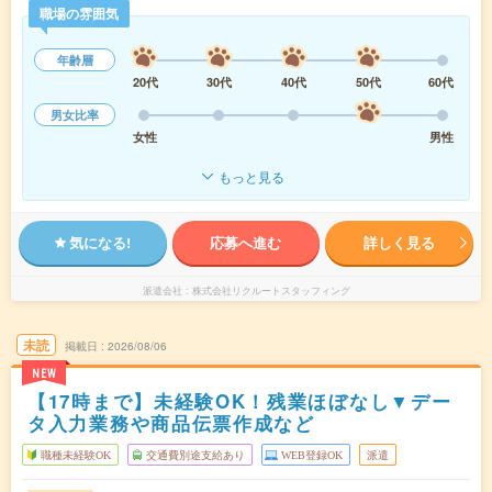
職場の雰囲気
年齢層
20代
30代
40代
50代
60代
男女比率
女性
男性
もっと見る
気になる!
応募へ進む
詳しく見る
派遣会社
株式会社リクルートスタッフィング
未読
掲載日
2026/08/06
NEW
【17時まで】未経験OK！残業ほぼなし▼デー
タ入力業務や商品伝票作成など
職種未経験OK
交通費別途支給あり
WEB登録OK
派遣