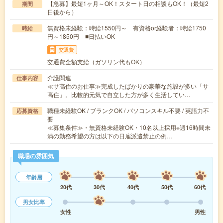
【急募】最短1ヶ月～OK！スタート日の相談もOK！（最短2
期間
日後から）
無資格未経験：時給1550円～ 有資格or経験者：時給1750
時給
円～1850円 ■日払いOK
交通費
交通費全額支給（ガソリン代もOK）
介護関連
仕事内容
≪サ高住のお仕事≫完成したばかりの豪華な施設が多い「サ
高住」。比較的元気で自立した方が多く生活してい…
職種未経験OK / ブランクOK / パソコンスキル不要 / 英語力不
応募資格
要
≪募集条件≫・無資格未経験OK・10名以上採用※週16時間未
満の勤務希望の方は以下の日雇派遣禁止の例…
職場の雰囲気
年齢層
20代
30代
40代
50代
60代
男女比率
女性
男性