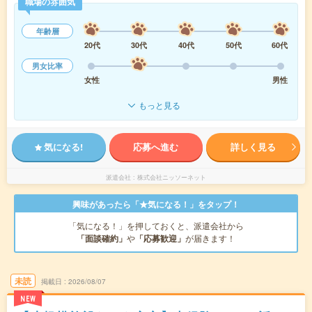
職場の雰囲気
年齢層
20代
30代
40代
50代
60代
男女比率
女性
男性
もっと見る
気になる!
応募へ進む
詳しく見る
派遣会社
株式会社ニッソーネット
興味があったら「★気になる！」をタップ！
「気になる！」を押しておくと、派遣会社から
「面談確約」
や
「応募歓迎」
が届きます！
未読
掲載日
2026/08/07
NEW