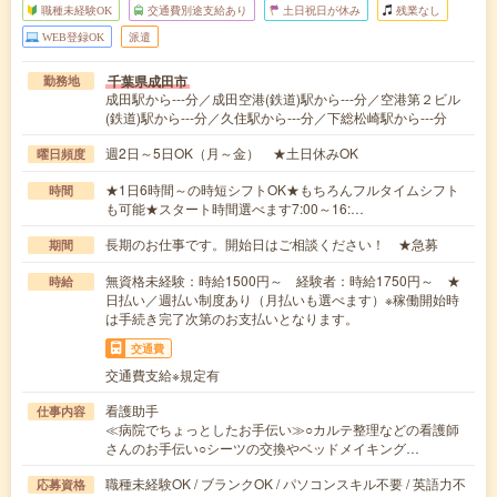
職種未経験OK
交通費別途支給あり
土日祝日が休み
残業なし
WEB登録OK
派遣
千葉県成田市
勤務地
成田駅から---分／成田空港(鉄道)駅から---分／空港第２ビル
(鉄道)駅から---分／久住駅から---分／下総松崎駅から---分
週2日～5日OK（月～金） ★土日休みOK
曜日頻度
★1日6時間～の時短シフトOK★もちろんフルタイムシフト
時間
も可能★スタート時間選べます7:00～16:…
長期のお仕事です。開始日はご相談ください！ ★急募
期間
無資格未経験：時給1500円～ 経験者：時給1750円～ ★
時給
日払い／週払い制度あり（月払いも選べます）※稼働開始時
は手続き完了次第のお支払いとなります。
交通費
交通費支給※規定有
看護助手
仕事内容
≪病院でちょっとしたお手伝い≫○カルテ整理などの看護師
さんのお手伝い○シーツの交換やベッドメイキング…
職種未経験OK / ブランクOK / パソコンスキル不要 / 英語力不
応募資格