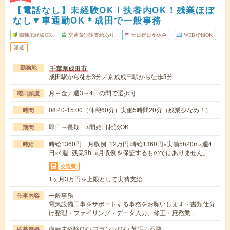
【電話なし】未経験OK！扶養内OK！残業ほぼ
なし▼車通勤OK＊成田で一般事務
職種未経験OK
交通費別途支給あり
土日祝日が休み
WEB登録OK
派遣
千葉県成田市
勤務地
成田駅から徒歩3分／京成成田駅から徒歩3分
月～金／週3～4日の間で選択可
曜日頻度
08:40-15:00（休憩60分）実働5時間20分（残業少なめ！）
時間
即日～長期 ※開始日相談OK
期間
時給1360円 月収例 12万円 時給1360円×実働5h20m×週4
時給
日×4週+残業3h ※月収例を保証するものではありません。
交通費
1ヶ月3万円を上限として実費支給
一般事務
仕事内容
電気設備工事をサポートする事務をお願いします・書類仕分
け整理・ファイリング・データ入力、修正・庶務業…
職種未経験OK / ブランクOK / 英語力不要
応募資格