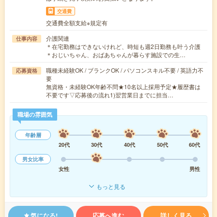
交通費
交通費全額支給※規定有
介護関連
仕事内容
＊在宅勤務はできないけれど、時短も週2日勤務も叶う介護
＊おじいちゃん、おばあちゃんが暮らす施設での生…
職種未経験OK / ブランクOK / パソコンスキル不要 / 英語力不
応募資格
要
無資格・未経験OK年齢不問★10名以上採用予定★履歴書は
不要です▽応募後の流れ1)翌営業日までに担当…
職場の雰囲気
年齢層
20代
30代
40代
50代
60代
男女比率
女性
男性
もっと見る
気になる!
応募へ進む
詳しく見る