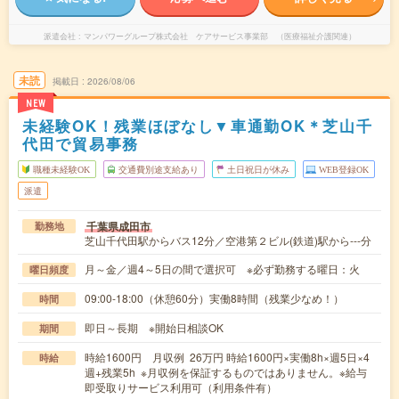
派遣会社
マンパワーグループ株式会社 ケアサービス事業部 （医療福祉介護関連）
未読
掲載日
2026/08/06
NEW
未経験OK！残業ほぼなし▼車通勤OK＊芝山千
代田で貿易事務
職種未経験OK
交通費別途支給あり
土日祝日が休み
WEB登録OK
派遣
千葉県成田市
勤務地
芝山千代田駅からバス12分／空港第２ビル(鉄道)駅から---分
月～金／週4～5日の間で選択可 ※必ず勤務する曜日：火
曜日頻度
09:00-18:00（休憩60分）実働8時間（残業少なめ！）
時間
即日～長期 ※開始日相談OK
期間
時給1600円 月収例 26万円 時給1600円×実働8h×週5日×4
時給
週+残業5h ※月収例を保証するものではありません。※給与
即受取りサービス利用可（利用条件有）