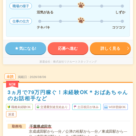
職場の様子
活気がある
しずか
仕事の仕方
テキパキ
コツコツ
気になる!
応募へ進む
詳しく見る
派遣会社
株式会社リクルートスタッフィング
未読
掲載日
2026/08/06
NEW
3ヵ月で79万円稼ぐ！未経験OK＊おばあちゃん
のお話相手など
職種未経験OK
交通費別途支給あり
土日祝日が休み
WEB登録OK
派遣
千葉県成田市
勤務地
京成成田駅から---分／公津の杜駅から---分／東成田駅から---