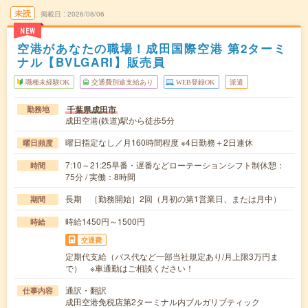
未読
掲載日
2026/08/06
NEW
空港があなたの職場！成田国際空港 第2ターミ
ナル【BVLGARI】販売員
職種未経験OK
交通費別途支給あり
WEB登録OK
派遣
千葉県成田市
勤務地
成田空港(鉄道)駅から徒歩5分
曜日指定なし／月160時間程度 ※4日勤務＋2日連休
曜日頻度
7:10～21:25早番・遅番などローテーションシフト制休憩：
時間
75分 / 実働：8時間
長期 ［勤務開始］2回（月初の第1営業日、または月中）
期間
時給1450円～1500円
時給
交通費
定期代支給（バス代など一部当社規定あり/月上限3万円ま
で） ※車通勤はご相談ください！
通訳・翻訳
仕事内容
成田空港免税店第2ターミナル内ブルガリブティック