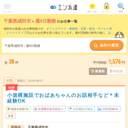
メニュー
気になる!
ログイン
検索
千葉県成田市
×
週4日勤務
のお仕事一覧
成田市の派遣のお仕事情報です。
オフィスワーク・事務系
、
営業・販売・サービス系
、
クリエイティブ系
などのお仕事を取り揃えています。週4日勤務の条件の他に、
交通
費別途支給あり
、
職種未経験OK
、
友だちと一緒の応募OK
などのこだわり条件も取り
揃えています。
条件の変更
千葉県成田市 / 週4日勤務
38
1,576
全
件
平均時給:
円
時給順
新着順
未読
掲載日
2026/08/07
NEW
小規模施設でおばあちゃんのお話相手など＊未
経験OK
職種未経験OK
交通費別途支給あり
土日祝日が休み
WEB登録OK
派遣
千葉県成田市
勤務地