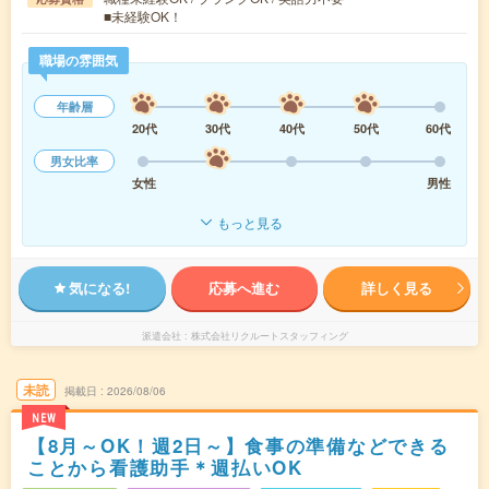
■未経験OK！
職場の雰囲気
年齢層
20代
30代
40代
50代
60代
男女比率
女性
男性
もっと見る
気になる!
応募へ進む
詳しく見る
派遣会社
株式会社リクルートスタッフィング
未読
掲載日
2026/08/06
NEW
【8月～OK！週2日～】食事の準備などできる
ことから看護助手＊週払いOK