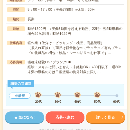
9：00～17：00（実働7時間）※休憩：60分
時間
長期
期間
時給1300円 ※実働8時間を超える勤務、22時～翌5時勤務の
時給
場合25％割増：時給1625円
軽作業（仕分け・ピッキング・検品、商品管理）
仕事内容
（雇入れ直後）＼商品は軽量物なのでラクラク／有名ブラン
ドの化粧品の梱包・検品・シール貼りのお仕事です…
職種未経験OK / ブランクOK
応募資格
経験・スキルは問いません（未経験OK）※30日以下・週20h
未満の勤務の方は日雇派遣の例外対象に限り…
職場の雰囲気
年齢層
20代
30代
40代
50代
60代
気になる!
応募へ進む
詳しく見る
派遣会社
株式会社グロップ 船橋オフィス