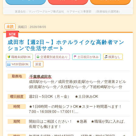
派遣会社
マンパワーグループ株式会社 ケアサービス事業部 （医療福祉介護関連）
未読
掲載日
2026/08/05
NEW
成田市【週2日～】ホテルライクな高齢者マン
ションで生活サポート
職種未経験OK
交通費別途支給あり
土日祝日が休み
残業なし
WEB登録OK
派遣
千葉県成田市
勤務地
成田駅から---分／成田空港(鉄道)駅から---分／空港第２ビル
(鉄道)駅から---分／久住駅から---分／下総松崎駅から---分
週2日～5日OK（月～金） ★土日休みOK
曜日頻度
★1日6時間～の時短シフトOK★スタート時間選べます！
時間
7:00～16:009:00～17:0011:…
開始日はご相談ください！ ★急募 ★職場が気に入れば、
期間
長期でも働けます！
無資格未経験：時給1500円～ 経験者：時給1750円～ ★