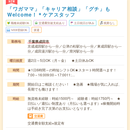
NEW
「ワガママ」「キャリア相談」「グチ」も
Welcome！＊ケアスタッフ
職種未経験OK
交通費別途支給あり
土日祝日が休み
残業なし
WEB登録OK
派遣
千葉県成田市
勤務地
京成成田駅から---分／公津の杜駅から---分／東成田駅から---
分／成田湯川駅から---分／滑河駅から---分
週2日～5日OK（月～金） ★土日休みOK
曜日頻度
★1日6時間～の時短シフトOK★スタート時間選べます！
時間
7:00～16:009:00～17:0011:…
開始日はご相談ください！ ★急募 ★職場が気に入れば、
期間
長期でも働けます！
無資格未経験：時給1500円～ 経験者：時給1750円～ ★
時給
日払い／週払い制度あり（月払いも選べます）※稼働開始時
は手続き完了次第のお支払いとなります。
交通費
交通費全額支給※規定有