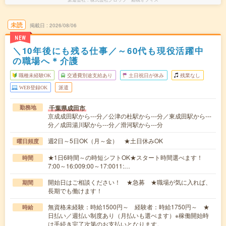
未読
掲載日
2026/08/06
NEW
＼10年後にも残る仕事／～60代も現役活躍中
の職場へ＊介護
職種未経験OK
交通費別途支給あり
土日祝日が休み
残業なし
WEB登録OK
派遣
千葉県成田市
勤務地
京成成田駅から---分／公津の杜駅から---分／東成田駅から---
分／成田湯川駅から---分／滑河駅から---分
週2日～5日OK（月～金） ★土日休みOK
曜日頻度
★1日6時間～の時短シフトOK★スタート時間選べます！
時間
7:00～16:009:00～17:0011:…
開始日はご相談ください！ ★急募 ★職場が気に入れば、
期間
長期でも働けます！
無資格未経験：時給1500円～ 経験者：時給1750円～ ★
時給
日払い／週払い制度あり（月払いも選べます）※稼働開始時
は手続き完了次第のお支払いとなります。