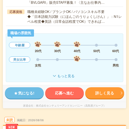
「BVLGARI」販売STAFF募集！〈主なお仕事内…
職種未経験OK / ブランクOK / パソコンスキル不要
応募資格
◆「日本語能力試験（にほんごのうりょくしけん）」：N1レ
ベル程度◆英語（日常会話程度でOK）できれば…
職場の雰囲気
年齢層
20代
30代
40代
50代
60代
男女比率
女性
男性
もっと見る
気になる!
応募へ進む
詳しく見る
派遣会社
株式会社センチュリーアンドカンパニー（高島屋グループ）
未読
掲載日
2026/08/06
NEW