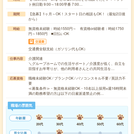
ト例日勤 9:00～18:00早番 7:00…
【急募】1ヶ月～OK！スタート日の相談もOK！（最短2日後
期間
から）
無資格未経験：時給1550円～ 有資格or経験者：時給1750
時給
円～1850円 ■日払いOK
交通費
交通費全額支給（ガソリン代もOK）
介護関連
仕事内容
＼グループホームでの生活サポート／介護度が低く、自立を
目指すお年寄りが、他の利用者さんとの共同生活を…
職種未経験OK / ブランクOK / パソコンスキル不要 / 英語力不
応募資格
要
≪募集条件≫・無資格未経験OK・10名以上採用※週16時間未
満の勤務希望の方は以下の日雇派遣禁止の例…
職場の雰囲気
年齢層
20代
30代
40代
50代
60代
男女比率