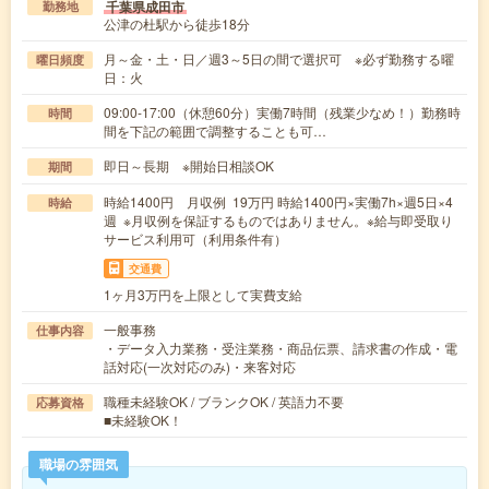
千葉県成田市
勤務地
公津の杜駅から徒歩18分
月～金・土・日／週3～5日の間で選択可 ※必ず勤務する曜
曜日頻度
日：火
09:00-17:00（休憩60分）実働7時間（残業少なめ！）勤務時
時間
間を下記の範囲で調整することも可…
即日～長期 ※開始日相談OK
期間
時給1400円 月収例 19万円 時給1400円×実働7h×週5日×4
時給
週 ※月収例を保証するものではありません。※給与即受取り
サービス利用可（利用条件有）
交通費
1ヶ月3万円を上限として実費支給
一般事務
仕事内容
・データ入力業務・受注業務・商品伝票、請求書の作成・電
話対応(一次対応のみ)・来客対応
職種未経験OK / ブランクOK / 英語力不要
応募資格
■未経験OK！
職場の雰囲気