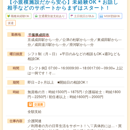
【小規模施設だから安心】未経験OK＊お話し
相手などのサポートからまずはスタート！
職種未経験OK
交通費別途支給あり
土日祝日が休み
WEB登録OK
派遣
千葉県成田市
勤務地
京成成田駅から---分／公津の杜駅から---分／東成田駅から---
分／成田湯川駅から---分／滑河駅から---分
シフト制（月～日） ※平日のみなどの相談もOK ※週3なども
曜日頻度
相談OK
【シフト例】07:00～16:0009:00～18:0017:00～09:00※ 上記
時間
は一例です！そ…
即日～2ヶ月以上 ■開始日の相談OK！
期間
無資格の方：時給1500円～1875円 / 介護福祉士：時給1800
時給
円～2250円 / 初任者以上：時給1600円～2000円
交通費
全額支給
介護関連
仕事内容
／利用者の方の日常生活をサポート！＼▽具体的には…・買