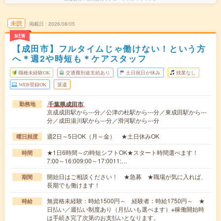
未読
掲載日
2026/08/05
NEW
【成田市】フルタイムじゃ働けない！という方
へ＊週2や時短も＊ケアスタッフ
職種未経験OK
交通費別途支給あり
土日祝日が休み
残業なし
WEB登録OK
派遣
千葉県成田市
勤務地
京成成田駅から---分／公津の杜駅から---分／東成田駅から---
分／成田湯川駅から---分／滑河駅から---分
週2日～5日OK（月～金） ★土日休みOK
曜日頻度
★1日6時間～の時短シフトOK★スタート時間選べます！
時間
7:00～16:009:00～17:0011:…
開始日はご相談ください！ ★急募 ★職場が気に入れば、
期間
長期でも働けます！
無資格未経験：時給1500円～ 経験者：時給1750円～ ★
時給
日払い／週払い制度あり（月払いも選べます）※稼働開始時
は手続き完了次第のお支払いとなります。