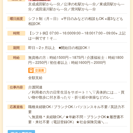
京成成田駅から---分／公津の杜駅から---分／東成田駅から---
分／成田湯川駅から---分／滑河駅から---分
シフト制（月～日） ※平日のみなどの相談もOK ※週3なども
曜日頻度
相談OK
【シフト例】07:00～16:0009:00～18:0017:00～09:00※ 上記
時間
は一例です！そ…
即日～2ヶ月以上 ■開始日の相談OK！
期間
無資格の方：時給1500円～1875円 / 介護福祉士：時給1800
時給
円～2250円 / 初任者以上：時給1600円～2000円
交通費
全額支給
介護関連
仕事内容
／利用者の方の日常生活をサポート！＼▽具体的には…・買
い物や散歩に付き添ったり・折り紙や体操などのレ…
職種未経験OK / ブランクOK / パソコンスキル不要 / 英語力不
応募資格
要
＼無資格＊未経験OK／★年齢不問・ブランクOK★履歴書不
要・来社不要（電話登録OK）★社会保険完備＼…