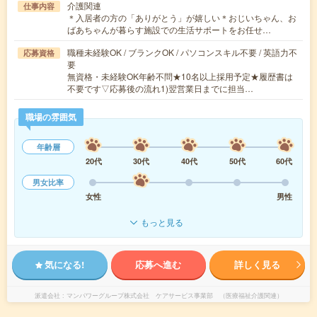
介護関連
仕事内容
＊入居者の方の「ありがとう」が嬉しい＊おじいちゃん、お
ばあちゃんが暮らす施設での生活サポートをお任せ…
職種未経験OK / ブランクOK / パソコンスキル不要 / 英語力不
応募資格
要
無資格・未経験OK年齢不問★10名以上採用予定★履歴書は
不要です▽応募後の流れ1)翌営業日までに担当…
職場の雰囲気
年齢層
20代
30代
40代
50代
60代
男女比率
女性
男性
もっと見る
気になる!
応募へ進む
詳しく見る
派遣会社
マンパワーグループ株式会社 ケアサービス事業部 （医療福祉介護関連）