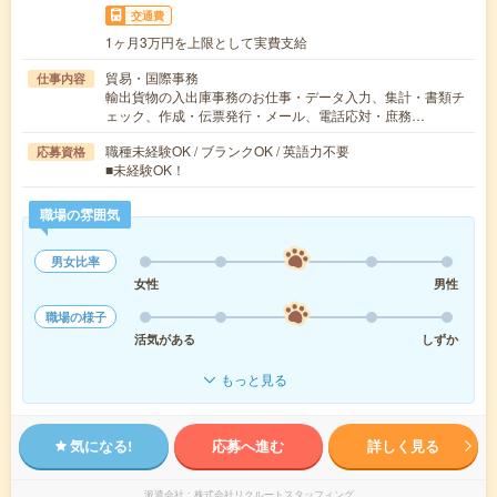
交通費
1ヶ月3万円を上限として実費支給
貿易・国際事務
仕事内容
輸出貨物の入出庫事務のお仕事・データ入力、集計・書類チ
ェック、作成・伝票発行・メール、電話応対・庶務…
職種未経験OK / ブランクOK / 英語力不要
応募資格
■未経験OK！
職場の雰囲気
男女比率
女性
男性
職場の様子
活気がある
しずか
もっと見る
気になる!
応募へ進む
詳しく見る
派遣会社
株式会社リクルートスタッフィング