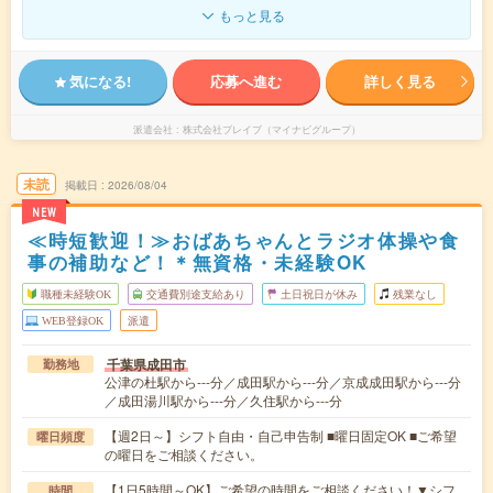
もっと見る
気になる!
応募へ進む
詳しく見る
派遣会社
株式会社ブレイブ（マイナビグループ）
未読
掲載日
2026/08/04
NEW
≪時短歓迎！≫おばあちゃんとラジオ体操や食
事の補助など！＊無資格・未経験OK
職種未経験OK
交通費別途支給あり
土日祝日が休み
残業なし
WEB登録OK
派遣
千葉県成田市
勤務地
公津の杜駅から---分／成田駅から---分／京成成田駅から---分
／成田湯川駅から---分／久住駅から---分
【週2日～】シフト自由・自己申告制 ■曜日固定OK ■ご希望
曜日頻度
の曜日をご相談ください。
【1日5時間～OK】ご希望の時間をご相談ください！▼シフ
時間