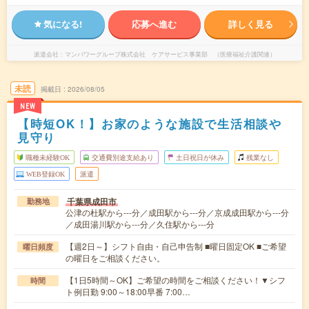
気になる!
応募へ進む
詳しく見る
派遣会社
マンパワーグループ株式会社 ケアサービス事業部 （医療福祉介護関連）
未読
掲載日
2026/08/05
NEW
【時短OK！】お家のような施設で生活相談や
見守り
職種未経験OK
交通費別途支給あり
土日祝日が休み
残業なし
WEB登録OK
派遣
千葉県成田市
勤務地
公津の杜駅から---分／成田駅から---分／京成成田駅から---分
／成田湯川駅から---分／久住駅から---分
【週2日～】シフト自由・自己申告制 ■曜日固定OK ■ご希望
曜日頻度
の曜日をご相談ください。
【1日5時間～OK】ご希望の時間をご相談ください！▼シフ
時間
ト例日勤 9:00～18:00早番 7:00…