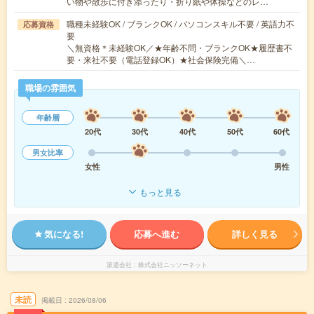
い物や散歩に付き添ったり・折り紙や体操などのレ…
職種未経験OK / ブランクOK / パソコンスキル不要 / 英語力不
応募資格
要
＼無資格＊未経験OK／★年齢不問・ブランクOK★履歴書不
要・来社不要（電話登録OK）★社会保険完備＼…
職場の雰囲気
年齢層
20代
30代
40代
50代
60代
男女比率
女性
男性
もっと見る
気になる!
応募へ進む
詳しく見る
派遣会社
株式会社ニッソーネット
未読
掲載日
2026/08/06