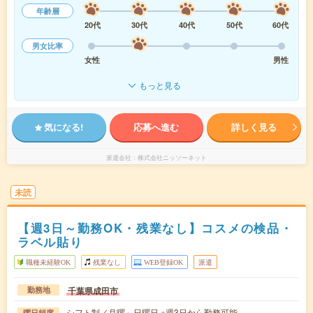
年齢層
20代
30代
40代
50代
60代
男女比率
女性
男性
もっと見る
気になる!
応募へ進む
詳しく見る
派遣会社
株式会社ニッソーネット
未読
【週3日～勤務OK・残業なし】コスメの検品・
ラベル貼り
職種未経験OK
残業なし
WEB登録OK
派遣
千葉県成田市
勤務地
シフト制／月曜～日曜日 ※週3日から勤務可能
曜日頻度