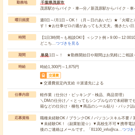
勤務地
千葉県茂原市
茂原駅からバイク・車---分／新茂原駅からバイク・車--
曜日頻度
週0日～/月1日～OK！（月～日のあいだ）★「火曜
す！★お仕事ゼロの週があっても大丈夫。働きたい日
時間
【1日3時間～も相談OK!】＜シフト例＞9:00～12:0010:00～1
どこち…
つづきを見る
期間
単発
1日～！ ★勤務開始日や期間はお気軽にご相談
時給
時給1,300円～1,875円
交通費
■ 交通費規定内支給 ※派遣先による
仕事内容
軽作業（仕分け・ピッキング・検品、商品管理）
＼DMの仕分け／＜とってもシンプルなので未経験で
籍などの仕分け・梱包▼商品のシール貼り・パック詰
応募資格
職種未経験OK / ブランクOK / パソコンスキル不要 /
▼未経験OK！（副業歓迎☆）▼高校生不可▼携帯電
後のご連絡はメールです。「81100_info@ca…
つづき