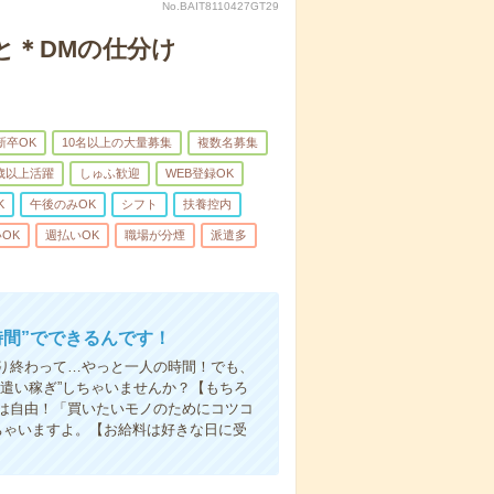
No.BAIT8110427GT29
と＊DMの仕分け
新卒OK
10名以上の大量募集
複数名募集
0歳以上活躍
しゅふ歓迎
WEB登録OK
K
午後のみOK
シフト
扶養控内
OK
週払いOK
職場が分煙
派遣多
時間”でできるんです！
り終わって…やっと一人の時間！でも、
遣い稼ぎ”しちゃいませんか？【もちろ
方は自由！「買いたいモノのためにコツコ
ちゃいますよ。【お給料は好きな日に受