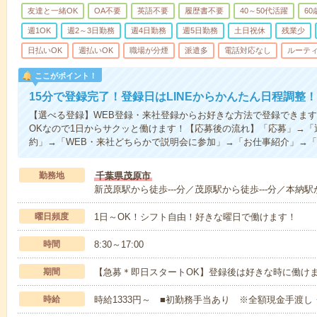
友達と一緒OK
OA不要
英語不要
履歴書不要
40～50代活躍
6
週1OK
週2～3日勤務
週4日勤務
週5日勤務
土日祝休
残業少
日払いOK
週払いOK
職場が分煙
派遣多
電話対応なし
ルーテ
ここがポイント！
15分で登録完了！登録日はLINEからかんたん日程調整！
【選べる登録】WEB登録・来社登録からお好きな方法で登録できま
OKなので1日からサクッと働けます！【応募後の流れ】「応募」→「
約」→「WEB・来社どちらかで説明会に参加」→「お仕事紹介」→
勤務地
千葉県茂原市
新茂原駅から徒歩---分／茂原駅から徒歩---分／本納駅か
曜日頻度
1日～OK！シフト自由！好きな曜日で働けます！
時間
8:30～17:00
期間
【急募＊即日スタートOK】登録後は好きな時に働け
時給
時給1333円～ ■初勤務手当あり ※全額現金手渡し・