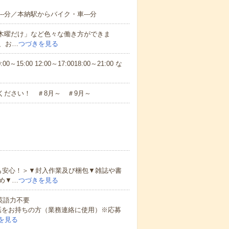
-分／本納駅からバイク・車---分
と木曜だけ」など色々な働き方ができま
、お…
つづきを見る
5:00 12:00～17:0018:00～21:00 な
ください！ ＃8月～ ＃9月～
も安心！＞▼封入作業及び梱包▼雑誌や書
め▼…
つづきを見る
 英語力不要
話をお持ちの方（業務連絡に使用）※応募
を見る