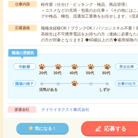
仕事内容
軽作業（仕分け・ピッキング・検品、商品管理）
＜コスメなどの充填・包装のお仕事＞《その他にはこ
グや検品、梱包、流通加工業務をお任せします。○流
応募資格
職種未経験OK / ブランクOK / パソコンスキル不要 /
高校生は不可携帯電話をお持ちの方（連絡に必要なた
の方が対象となります】◆60歳以上の方◆雇用保険の
職場の雰囲気
年齢層
男女比率
20代
30代
40代
50代
60代
職場の様子
仕事の仕方
活気がある
しずか
テイケイネクスト株式会社
派遣会社
応募する
気になる！