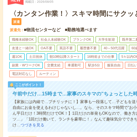
NEW
掲載日
2026/08/05
〈カンタン作業！〉スキマ時間にサクッ
派遣
■物流センターなど ■勤務地選べます
派遣先
職種未経験OK
社会人未経験OK
ブランクOK
大学生歓迎
既卒第二
友達と一緒OK
OA不要
英語不要
履歴書不要
40～50代活躍
6
週1OK
土日祝休
朝10時以降スタート
16時前までの仕事
5ｈ以内O
副業・WワークOK
交費支給
車通勤可
駅歩5分
服装自由
日払い
電話対応なし
ルーティン
ここがポイント！
午前中だけ…15時まで…家事のスキマの“ちょっとした
【家族には内緒で…プチリッチに！】家事も一段落して…子どもを送
自由にお金を使えるわけじゃないし…。なら、そのスキマ時間で“お小
ん平日だけ！3時間だけでOK！】1日だけの単発もOKなので、働き
ツ…」「1回だけ働いて、ランチを豪華に！」なんて趣味気分ででき
け…
つづきを見る