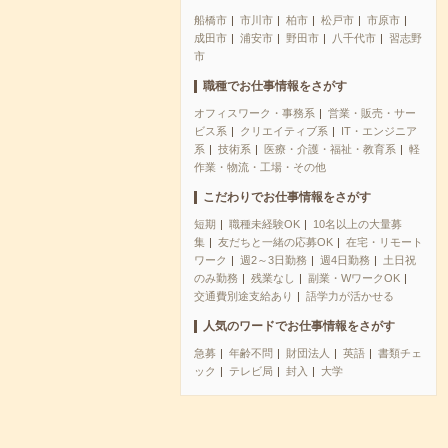
船橋市
市川市
柏市
松戸市
市原市
成田市
浦安市
野田市
八千代市
習志野
市
職種でお仕事情報をさがす
オフィスワーク・事務系
営業・販売・サー
ビス系
クリエイティブ系
IT・エンジニア
系
技術系
医療・介護・福祉・教育系
軽
作業・物流・工場・その他
こだわりでお仕事情報をさがす
短期
職種未経験OK
10名以上の大量募
集
友だちと一緒の応募OK
在宅・リモート
ワーク
週2～3日勤務
週4日勤務
土日祝
のみ勤務
残業なし
副業・WワークOK
交通費別途支給あり
語学力が活かせる
人気のワードでお仕事情報をさがす
急募
年齢不問
財団法人
英語
書類チェ
ック
テレビ局
封入
大学