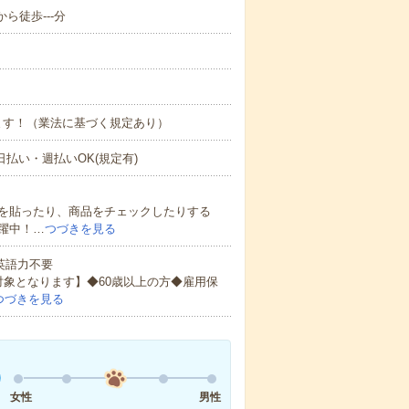
ら徒歩---分
ます！（業法に基づく規定あり）
払い・週払いOK(規定有)
を貼ったり、商品をチェックしたりする
躍中！…
つづきを見る
 英語力不要
対象となります】◆60歳以上の方◆雇用保
つづきを見る
女性
男性