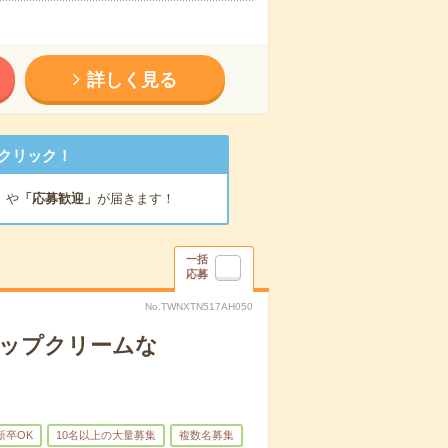
詳しく見る
クリック！
」
や
「応募歓迎」
が届きます！
一括
応募
No.TWNXTN517AH050
リップクリームな
新卒OK
10名以上の大量募集
複数名募集