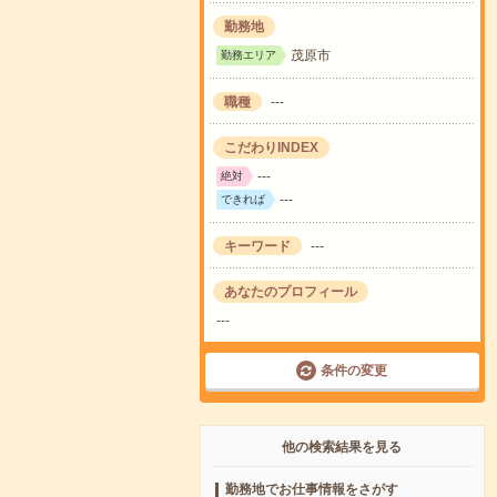
勤務地
茂原市
勤務エリア
職種
---
こだわりINDEX
---
絶対
---
できれば
キーワード
---
あなたのプロフィール
---
条件の変更
他の検索結果を見る
勤務地でお仕事情報をさがす