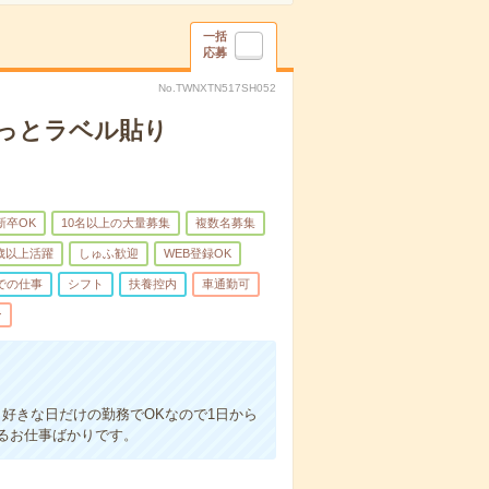
一括
応募
No.TWNXTN517SH052
たっとラベル貼り
新卒OK
10名以上の大量募集
複数名募集
0歳以上活躍
しゅふ歓迎
WEB登録OK
での仕事
シフト
扶養控内
車通勤可
ン
好きな日だけの勤務でOKなので1日から
るお仕事ばかりです。