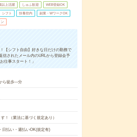
0歳以上活躍
しゅふ歓迎
WEB登録OK
シフト
扶養控内
副業・WワークOK
ィン
す！【シフト自由】好きな日だけの勤務で
返信されたメール内のURLから登録会予
「お仕事スタート！」
ら徒歩---分
ます！（業法に基づく規定あり）
日払い・週払いOK(規定有)