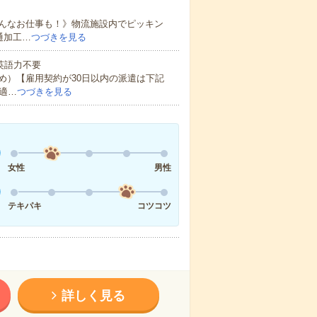
んなお仕事も！》物流施設内でピッキン
通加工…
つづきを見る
 英語力不要
め）【雇用契約が30日以内の派遣は下記
適…
つづきを見る
女性
男性
テキパキ
コツコツ
詳しく見る