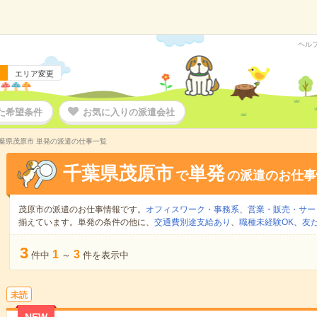
ヘル
エリア変更
た希望条件
お気に入りの派遣会社
葉県茂原市 単発の派遣の仕事一覧
千葉県茂原市
単発
で
の派遣のお仕事
茂原市の派遣のお仕事情報です。
オフィスワーク・事務系
、
営業・販売・サー
揃えています。単発の条件の他に、
交通費別途支給あり
、
職種未経験OK
、
友
3
1
3
件中
～
件を表示中
未読