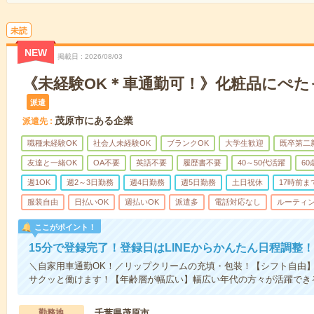
未読
NEW
掲載日
2026/08/03
《未経験OK＊車通勤可！》化粧品にぺ
派遣
茂原市にある企業
派遣先
職種未経験OK
社会人未経験OK
ブランクOK
大学生歓迎
既卒第二
友達と一緒OK
OA不要
英語不要
履歴書不要
40～50代活躍
6
週1OK
週2～3日勤務
週4日勤務
週5日勤務
土日祝休
17時前ま
服装自由
日払いOK
週払いOK
派遣多
電話対応なし
ルーティ
ここがポイント！
15分で登録完了！登録日はLINEからかんたん日程調整！
＼自家用車通勤OK！／リップクリームの充填・包装！【シフト自由】
サクッと働けます！【年齢層が幅広い】幅広い年代の方々が活躍でき
勤務地
千葉県茂原市