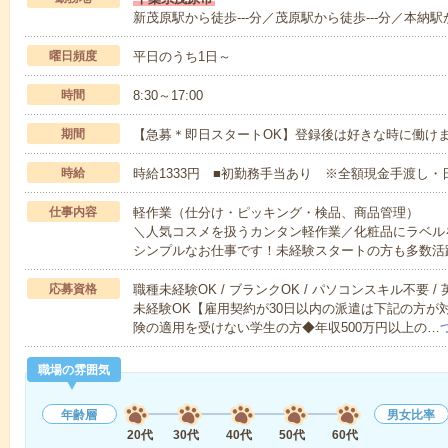
新茂原駅から徒歩---分／茂原駅から徒歩---分／本納駅か
曜日頻度
平日のうち1日～
時間
8:30～17:00
期間
【急募＊即日スタートOK】登録後は好きな時に働け
時給
時給1333円 ■初勤務手当あり ※全額現金手渡し・日
仕事内容
軽作業（仕分け・ピッキング・検品、商品管理）
＼人気コスメを扱うカンタン軽作業／化粧品にラベル
シンプルなお仕事です！未経験スタートの方も多数活
応募資格
職種未経験OK / ブランクOK / パソコンスキル不要 /
未経験OK【雇用契約が30日以内の派遣は下記の方が
険の適用を受けない学生の方◆年収500万円以上の…
職場の雰囲気
年齢層
男女比率
20代
30代
40代
50代
60代