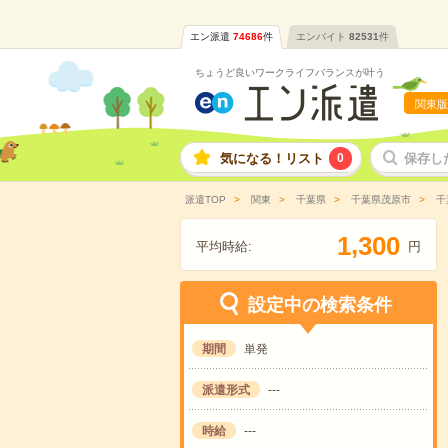
エン派遣
74686
件
エンバイト
82531
件
ちょうど良いワークライフバランスが叶う
関東版
気になる！リスト
0
保存し
派遣TOP
関東
千葉県
千葉県茂原市
千
,
1
3
0
0
平均時給:
円
設定中の検索条件
期間
単発
派遣形式
---
時給
---