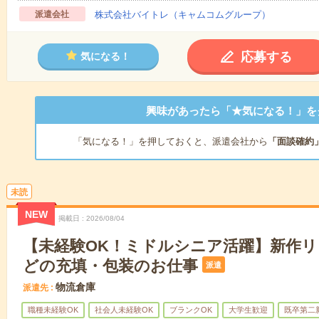
派遣会社
株式会社バイトレ（キャムコムグループ）
応募する
気になる！
興味があったら「★気になる！」を
「気になる！」を押しておくと、派遣会社から
「面談確約
未読
NEW
掲載日
2026/08/04
【未経験OK！ミドルシニア活躍】新作
どの充填・包装のお仕事
派遣
物流倉庫
派遣先
職種未経験OK
社会人未経験OK
ブランクOK
大学生歓迎
既卒第二