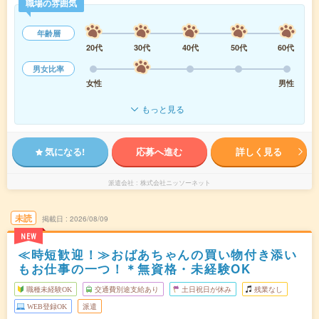
職場の雰囲気
年齢層
20代
30代
40代
50代
60代
男女比率
女性
男性
もっと見る
気になる!
応募へ進む
詳しく見る
派遣会社
株式会社ニッソーネット
未読
掲載日
2026/08/09
NEW
≪時短歓迎！≫おばあちゃんの買い物付き添い
もお仕事の一つ！＊無資格・未経験OK
職種未経験OK
交通費別途支給あり
土日祝日が休み
残業なし
WEB登録OK
派遣