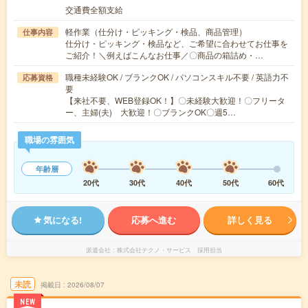
交通費全額支給
軽作業（仕分け・ピッキング・検品、商品管理）
仕事内容
仕分け・ピッキング・検品など、ご希望に合わせてお仕事を
ご紹介！＼例えばこんなお仕事／〇商品の箱詰め・…
職種未経験OK / ブランクOK / パソコンスキル不要 / 英語力不
応募資格
要
【来社不要、WEB登録OK！】〇未経験大歓迎！〇フリータ
ー、主婦(夫) 大歓迎！〇ブランクOK〇週5…
職場の雰囲気
年齢層
20代
30代
40代
50代
60代
気になる!
応募へ進む
詳しく見る
派遣会社
株式会社テクノ・サービス 採用担当
未読
掲載日
2026/08/07
NEW