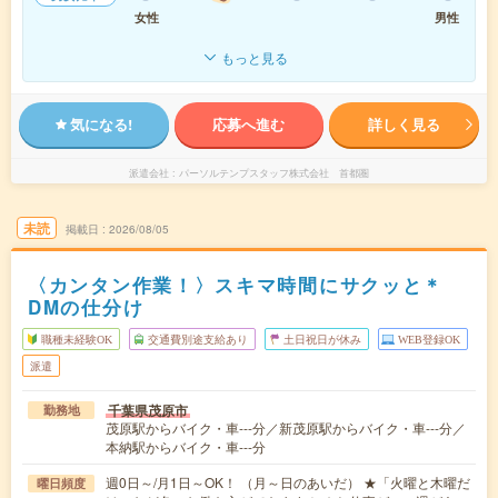
女性
男性
もっと見る
気になる!
応募へ進む
詳しく見る
派遣会社
パーソルテンプスタッフ株式会社 首都圏
未読
掲載日
2026/08/05
〈カンタン作業！〉スキマ時間にサクッと＊
DMの仕分け
職種未経験OK
交通費別途支給あり
土日祝日が休み
WEB登録OK
派遣
千葉県茂原市
勤務地
茂原駅からバイク・車---分／新茂原駅からバイク・車---分／
本納駅からバイク・車---分
週0日～/月1日～OK！ （月～日のあいだ） ★「火曜と木曜だ
曜日頻度