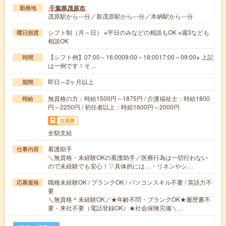
千葉県茂原市
勤務地
茂原駅から---分／新茂原駅から---分／本納駅から---分
シフト制（月～日） ※平日のみなどの相談もOK ※週3なども
曜日頻度
相談OK
【シフト例】07:00～16:0009:00～18:0017:00～09:00※ 上記
時間
は一例です！そ…
即日～2ヶ月以上
期間
無資格の方：時給1500円～1875円 / 介護福祉士：時給1800
時給
円～2250円 / 初任者以上：時給1600円～2000円
交通費
全額支給
看護助手
仕事内容
＼無資格・未経験OKの看護助手／医療行為は一切行わない
ので未経験でも安心！▽具体的には…・リネンやシ…
職種未経験OK / ブランクOK / パソコンスキル不要 / 英語力不
応募資格
要
＼無資格＊未経験OK／★年齢不問・ブランクOK★履歴書不
要・来社不要（電話登録OK）★社会保険完備＼…