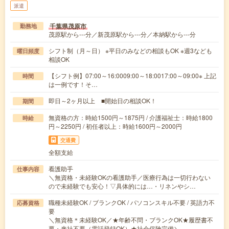
派遣
千葉県茂原市
勤務地
茂原駅から---分／新茂原駅から---分／本納駅から---分
シフト制（月～日） ※平日のみなどの相談もOK ※週3なども
曜日頻度
相談OK
【シフト例】07:00～16:0009:00～18:0017:00～09:00※ 上記
時間
は一例です！そ…
即日～2ヶ月以上 ■開始日の相談OK！
期間
無資格の方：時給1500円～1875円 / 介護福祉士：時給1800
時給
円～2250円 / 初任者以上：時給1600円～2000円
交通費
全額支給
看護助手
仕事内容
＼無資格・未経験OKの看護助手／医療行為は一切行わない
ので未経験でも安心！▽具体的には…・リネンやシ…
職種未経験OK / ブランクOK / パソコンスキル不要 / 英語力不
応募資格
要
＼無資格＊未経験OK／★年齢不問・ブランクOK★履歴書不
要・来社不要（電話登録OK）★社会保険完備＼…