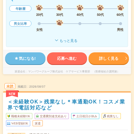
年齢層
20代
30代
40代
50代
60代
男女比率
女性
男性
もっと見る
気になる!
応募へ進む
詳しく見る
派遣会社
マンパワーグループ株式会社 ケアサービス事業部 （医療福祉介護関連）
未読
掲載日
2026/08/07
NEW
＜未経験OK＞残業なし＊車通勤OK！コスメ業
界で電話対応など
職種未経験OK
交通費別途支給あり
土日祝日が休み
残業なし
WEB登録OK
派遣