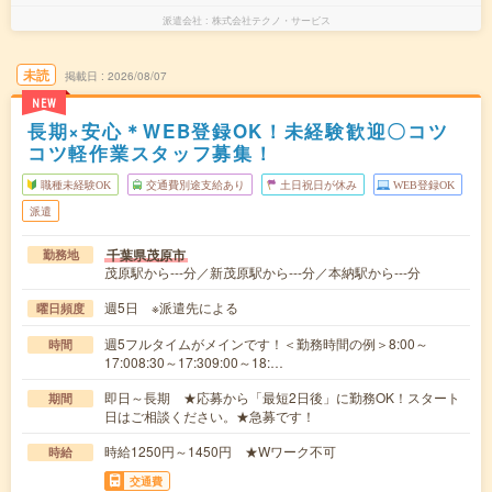
派遣会社
株式会社テクノ・サービス
未読
掲載日
2026/08/07
NEW
長期×安心＊WEB登録OK！未経験歓迎〇コツ
コツ軽作業スタッフ募集！
職種未経験OK
交通費別途支給あり
土日祝日が休み
WEB登録OK
派遣
千葉県茂原市
勤務地
茂原駅から---分／新茂原駅から---分／本納駅から---分
週5日 ※派遣先による
曜日頻度
週5フルタイムがメインです！＜勤務時間の例＞8:00～
時間
17:008:30～17:309:00～18:…
即日～長期 ★応募から「最短2日後」に勤務OK！スタート
期間
日はご相談ください。★急募です！
時給1250円～1450円 ★Wワーク不可
時給
交通費