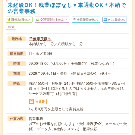
未経験OK！残業ほぼなし▼車通勤OK＊本納で
の営業事務
職種未経験OK
交通費別途支給あり
土日祝日が休み
WEB登録OK
派遣
千葉県茂原市
勤務地
本納駅から---分／八積駅から---分
月～金／週5日
曜日頻度
09:00-18:00（休憩60分）実働8時間（残業少なめ！）
時間
2026年09月01日～長期 ※開始日相談OK ※9月～！
期間
時給1550円 月収例 24万円 時給1550円×実働8h×週5日×4
時給
週 ※月収例を保証するものではありません。※給与即受取り
サービス利用可（利用条件有）
交通費
1ヶ月3万円を上限として実費支給
営業事務
仕事内容
以下のお仕事をお願いします・受注業務(FAX、メールでの受
付)・データ入力(社内システム)・配車依頼…