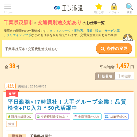
メニュー
気になる!
ログイン
検索
千葉県茂原市
×
交通費別途支給あり
のお仕事一覧
茂原市の派遣のお仕事情報です。
オフィスワーク・事務系
、
営業・販売・サービス系
、
クリエイティブ系
などのお仕事を取り揃えています。交通費別途支給ありの条件の
他に、
職種未経験OK
、
友だちと一緒の応募OK
、
残業なし
などのこだわり条件も取り
揃えています。
条件の変更
千葉県茂原市 / 交通費別途支給あり
38
1,457
全
件
平均時給:
円
時給順
新着順
未読
掲載日
2026/08/09
NEW
平日勤務×17時退社！大手グループ企業！品質
検査+PC入力＊50代活躍中
職種未経験OK
交通費別途支給あり
土日祝日が休み
WEB登録OK
派遣
千葉県茂原市
勤務地