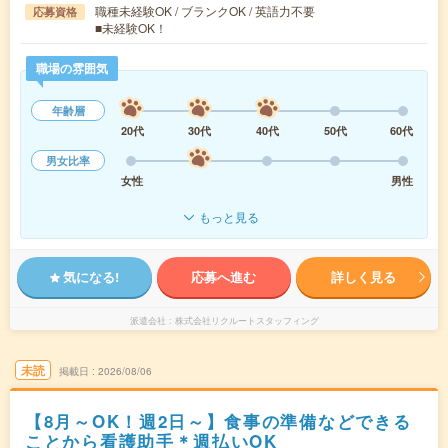
職種未経験OK / ブランクOK / 英語力不要
応募資格
■未経験OK！
職場の雰囲気
年齢層
20代
30代
40代
50代
60代
男女比率
女性
男性
もっと見る
気になる!
応募へ進む
詳しく見る
派遣会社
株式会社リクルートスタッフィング
未読
掲載日
2026/08/06
【8月～OK！週2日～】食事の準備などできる
ことから看護助手＊週払いOK