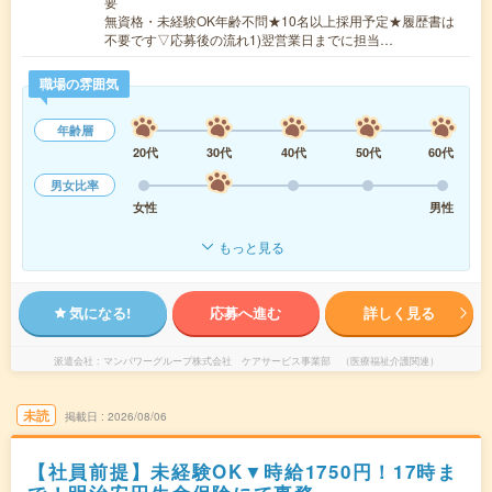
要
無資格・未経験OK年齢不問★10名以上採用予定★履歴書は
不要です▽応募後の流れ1)翌営業日までに担当…
職場の雰囲気
年齢層
20代
30代
40代
50代
60代
男女比率
女性
男性
もっと見る
気になる!
応募へ進む
詳しく見る
派遣会社
マンパワーグループ株式会社 ケアサービス事業部 （医療福祉介護関連）
未読
掲載日
2026/08/06
【社員前提】未経験OK▼時給1750円！17時ま