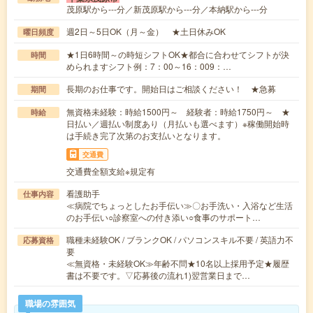
茂原駅から---分／新茂原駅から---分／本納駅から---分
週2日～5日OK（月～金） ★土日休みOK
曜日頻度
★1日6時間～の時短シフトOK★都合に合わせてシフトが決
時間
められますシフト例：7：00～16：009：…
長期のお仕事です。開始日はご相談ください！ ★急募
期間
無資格未経験：時給1500円～ 経験者：時給1750円～ ★
時給
日払い／週払い制度あり（月払いも選べます）※稼働開始時
は手続き完了次第のお支払いとなります。
交通費
交通費全額支給※規定有
看護助手
仕事内容
≪病院でちょっとしたお手伝い≫〇お手洗い・入浴など生活
のお手伝い○診察室への付き添い○食事のサポート…
職種未経験OK / ブランクOK / パソコンスキル不要 / 英語力不
応募資格
要
≪無資格・未経験OK≫年齢不問★10名以上採用予定★履歴
書は不要です。▽応募後の流れ1)翌営業日まで…
職場の雰囲気