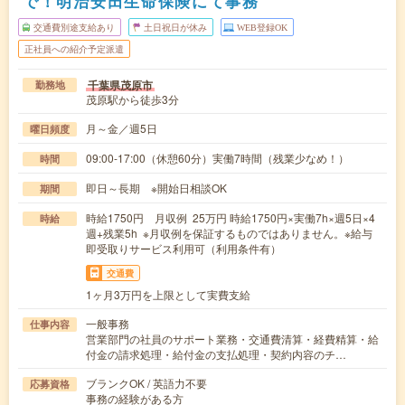
で！明治安田生命保険にて事務
交通費別途支給あり
土日祝日が休み
WEB登録OK
正社員への紹介予定派遣
千葉県茂原市
勤務地
茂原駅から徒歩3分
月～金／週5日
曜日頻度
09:00-17:00（休憩60分）実働7時間（残業少なめ！）
時間
即日～長期 ※開始日相談OK
期間
時給1750円 月収例 25万円 時給1750円×実働7h×週5日×4
時給
週+残業5h ※月収例を保証するものではありません。※給与
即受取りサービス利用可（利用条件有）
交通費
1ヶ月3万円を上限として実費支給
一般事務
仕事内容
営業部門の社員のサポート業務・交通費清算・経費精算・給
付金の請求処理・給付金の支払処理・契約内容のチ…
ブランクOK / 英語力不要
応募資格
事務の経験がある方