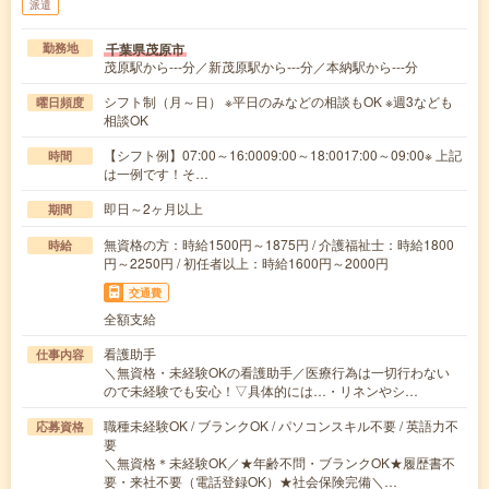
派遣
千葉県茂原市
勤務地
茂原駅から---分／新茂原駅から---分／本納駅から---分
シフト制（月～日） ※平日のみなどの相談もOK ※週3なども
曜日頻度
相談OK
【シフト例】07:00～16:0009:00～18:0017:00～09:00※ 上記
時間
は一例です！そ…
即日～2ヶ月以上
期間
無資格の方：時給1500円～1875円 / 介護福祉士：時給1800
時給
円～2250円 / 初任者以上：時給1600円～2000円
交通費
全額支給
看護助手
仕事内容
＼無資格・未経験OKの看護助手／医療行為は一切行わない
ので未経験でも安心！▽具体的には…・リネンやシ…
職種未経験OK / ブランクOK / パソコンスキル不要 / 英語力不
応募資格
要
＼無資格＊未経験OK／★年齢不問・ブランクOK★履歴書不
要・来社不要（電話登録OK）★社会保険完備＼…