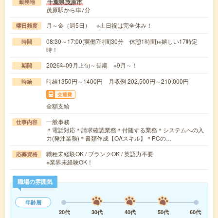
千葉県茂原市
勤務地
茂原駅から車7分
月～金（週5日） ※土日祝は完全休み！
曜日頻度
08:30～17:00(実働7時間30分 休憩1時間)※嬉しい17時定
時間
時！
2026年09月上旬～長期 ※9月～！
期間
時給1350円～1400円 月収例 202,500円～210,000円
時給
交通費
全額支給
一般事務
仕事内容
＊電話対応＊請求確認業務＊付随する業務＊システムへの入
力(発注業務)＊書類作成【OAスキル】＊PCの…
職種未経験OK / ブランクOK / 英語力不要
応募資格
※業界未経験OK！
職場の雰囲気
年齢層
20代
30代
40代
50代
60代