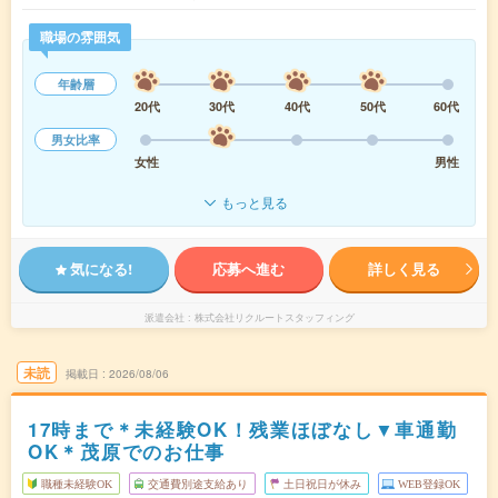
職場の雰囲気
年齢層
20代
30代
40代
50代
60代
男女比率
女性
男性
もっと見る
気になる!
応募へ進む
詳しく見る
派遣会社
株式会社リクルートスタッフィング
未読
掲載日
2026/08/06
17時まで＊未経験OK！残業ほぼなし▼車通勤
OK＊茂原でのお仕事
職種未経験OK
交通費別途支給あり
土日祝日が休み
WEB登録OK