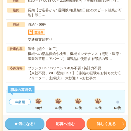
8:30～17:0018:00～2:30※表記のうち実働7時間35分です。
時間
長期【ご応募から1週間以内(最短2日目)のスピード就業が可
期間
能】即日～
時給1400円
時給
交通費
交通費支給有り
製造（組立・加工）
仕事内容
機械への部品供給や検査。機械メンテナンス（照明・医療・
産業装置用コアパーツ）同製品に使用する部品の製…
ブランクOK / パソコンスキル不要 / 英語力不要
応募資格
【来社不要、WEB登録OK！】〇製造の経験をお持ちの方〇
フリーター、主婦(夫) 大歓迎！ ※お仕事の…
職場の雰囲気
年齢層
20代
30代
40代
50代
60代
気になる!
応募へ進む
詳しく見る