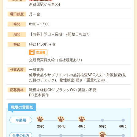
新茂原駅から車5分
月～金
曜日頻度
8:30～17:00
時間
【急募】即日～長期 ※開始日相談可
期間
時給1450円＋交
時給
交通費
交通費実費支給（当社規定あり）
一般事務
仕事内容
健康食品やサプリメントの品質検査&PC入力・外観検査(見
た目のチェック)、物性検査(硬さ・重量などの…
職種未経験OK / ブランクOK / 英語力不要
応募資格
PC基本操作
職場の雰囲気
年齢層
20代
30代
40代
50代
60代
仕事の仕方