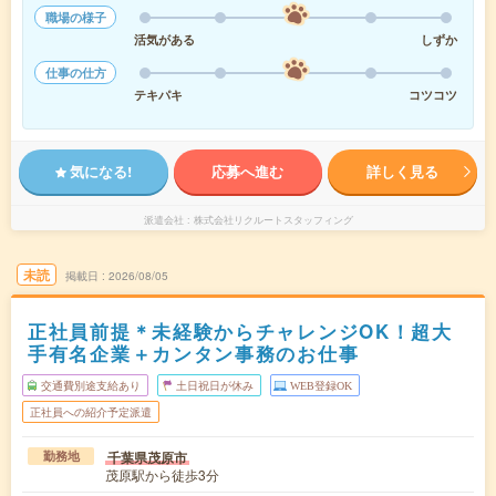
職場の様子
活気がある
しずか
仕事の仕方
テキパキ
コツコツ
気になる!
応募へ進む
詳しく見る
派遣会社
株式会社リクルートスタッフィング
未読
掲載日
2026/08/05
正社員前提＊未経験からチャレンジOK！超大
手有名企業＋カンタン事務のお仕事
交通費別途支給あり
土日祝日が休み
WEB登録OK
正社員への紹介予定派遣
千葉県茂原市
勤務地
茂原駅から徒歩3分