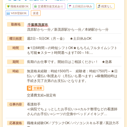
職種未経験OK
交通費別途支給あり
土日祝日が休み
残業なし
WEB登録OK
派遣
千葉県茂原市
勤務地
茂原駅から---分／新茂原駅から---分／本納駅から---分
週2日～5日OK（月～金） ★土日休みOK
曜日頻度
★1日6時間～の時短シフトOK★もちろんフルタイムシフト
時間
も可能★スタート時間選べます7:00～16:…
長期のお仕事です。開始日はご相談ください！ ★急募
期間
無資格未経験：時給1500円～ 経験者：時給1750円～★日
時給
払い／週払い制度あり（月払いも選べます）※稼働開始時は
手続き完了次第のお支払いとなります。
交通費
交通費支給※規定有
看護助手
仕事内容
≪病院でちょっとしたお手伝い≫○カルテ整理などの看護師
さんのお手伝い○シーツの交換やベッドメイキング…
職種未経験OK / ブランクOK / パソコンスキル不要 / 英語力不
応募資格