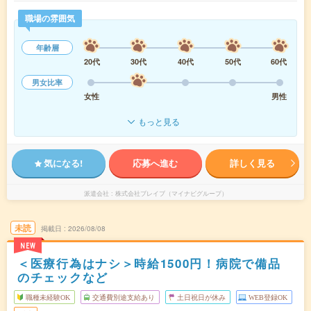
職場の雰囲気
年齢層
20代
30代
40代
50代
60代
男女比率
女性
男性
もっと見る
気になる!
応募へ進む
詳しく見る
派遣会社
株式会社ブレイブ（マイナビグループ）
未読
掲載日
2026/08/08
NEW
＜医療行為はナシ＞時給1500円！病院で備品
のチェックなど
職種未経験OK
交通費別途支給あり
土日祝日が休み
WEB登録OK