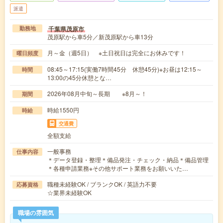
派遣
千葉県茂原市
勤務地
茂原駅から車5分／新茂原駅から車13分
月～金（週5日） ※土日祝日は完全にお休みです！
曜日頻度
08:45～17:15(実働7時間45分 休憩45分)※お昼は12:15～
時間
13:00の45分休憩とな…
2026年08月中旬～長期 ※8月～！
期間
時給1550円
時給
交通費
全額支給
一般事務
仕事内容
＊データ登録・整理＊備品発注・チェック・納品＊備品管理
＊各種申請業務※その他サポート業務をお願いいた…
職種未経験OK / ブランクOK / 英語力不要
応募資格
☆業界未経験OK
職場の雰囲気