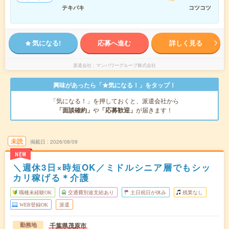
テキパキ
コツコツ
気になる!
応募へ進む
詳しく見る
派遣会社
マンパワーグループ株式会社
興味があったら「★気になる！」をタップ！
「気になる！」を押しておくと、派遣会社から
「面談確約」
や
「応募歓迎」
が届きます！
未読
掲載日
2026/08/09
NEW
＼週休3日×時短OK／ミドルシニア層でもシッ
カリ稼げる＊介護
職種未経験OK
交通費別途支給あり
土日祝日が休み
残業なし
WEB登録OK
派遣
千葉県茂原市
勤務地