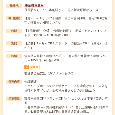
千葉県茂原市
勤務地
茂原駅から---分／本納駅から---分／新茂原駅から---分
【週2日～OK】シフト自由・自己申告制 ■曜日固定OK ■ご希
曜日頻度
望の曜日をご相談ください。
【1日5時間～OK】ご希望の時間をご相談ください！▼シフ
時間
ト例日勤 9:00～18:00早番 7:00…
【急募】1ヶ月～OK！スタート日の相談もOK！（最短2日後
期間
から）
無資格未経験：時給1550円～ 有資格or経験者：時給1750
時給
円～1850円 ■日払いOK
交通費
交通費全額支給（ガソリン代もOK）
介護関連
仕事内容
＼グループホームでの生活サポート／介護度が低く、自立を
目指すお年寄りが、他の利用者さんとの共同生活を…
職種未経験OK / ブランクOK / パソコンスキル不要 / 英語力不
応募資格
要
≪募集条件≫・無資格未経験OK・10名以上採用※週16時間未
満の勤務希望の方は以下の日雇派遣禁止の例…