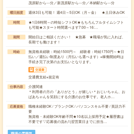
茂原駅から---分／新茂原駅から---分／本納駅から---分
週休3日も可能！ 週4日～5日OK（月～金） ★土日休みOK
曜日頻度
★1日6時間～の時短シフトOK★もちろんフルタイムシフト
時間
も可能★スタート時間選べます7:00～16:…
開始日はご相談ください！ ★急募 ★職場が気に入れば、
期間
長期でも働けます！
無資格未経験：時給1500円～ 経験者：時給1750円～★日
時給
払い／週払い制度あり（月払いも選べます）※稼働開始時は
手続き完了次第のお支払いとなります。
交通費
交通費支給※規定有
介護関連
仕事内容
＊利用者の方の「ありがとう」が嬉しい＊おじいちゃん、お
ばあちゃんを笑顔にする介護のお仕事です。老人ホ…
職種未経験OK / ブランクOK / パソコンスキル不要 / 英語力不
応募資格
要
無資格・未経験OK年齢不問★10名以上採用予定★履歴書は
不要です▽応募後の流れ1)翌営業日までに担当…
職場の雰囲気