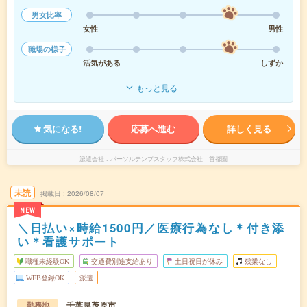
男女比率
女性
男性
職場の様子
活気がある
しずか
もっと見る
気になる!
応募へ進む
詳しく見る
派遣会社
パーソルテンプスタッフ株式会社 首都圏
未読
掲載日
2026/08/07
NEW
＼日払い×時給1500円／医療行為なし＊付き添
い＊看護サポート
職種未経験OK
交通費別途支給あり
土日祝日が休み
残業なし
WEB登録OK
派遣
千葉県茂原市
勤務地