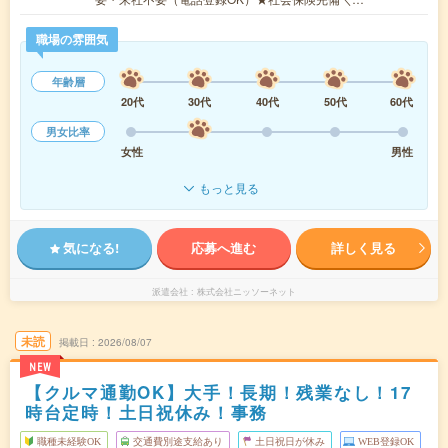
職場の雰囲気
年齢層
20代
30代
40代
50代
60代
男女比率
女性
男性
もっと見る
気になる!
応募へ進む
詳しく見る
派遣会社
株式会社ニッソーネット
未読
掲載日
2026/08/07
NEW
【クルマ通勤OK】大手！長期！残業なし！17
時台定時！土日祝休み！事務
職種未経験OK
交通費別途支給あり
土日祝日が休み
WEB登録OK