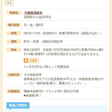
派遣
千葉県茂原市
勤務地
茂原駅から徒歩25分
月～金／週5日
曜日頻度
08:30-17:00（休憩60分）実働7時間30分（残業少なめ！）
時間
即日～長期 ※開始日相談OK
期間
時給1500円 月収例 23万円 時給1500円×実働7h30m×週5
時給
日×4週+残業5h ※月収例を保証するものではありません。
交通費
1ヶ月3万円を上限として実費支給
その他技術系
仕事内容
健康食品やサプリの品質検査＆PC入力・外観検査(外観のチ
ェック)・物性検査(硬さ、重量のチェック)・…
職種未経験OK / ブランクOK / 英語力不要
応募資格
■未経験OK！
職場の雰囲気