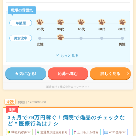
職場の雰囲気
年齢層
20代
30代
40代
50代
60代
男女比率
女性
男性
もっと見る
気になる!
応募へ進む
詳しく見る
派遣会社
株式会社ニッソーネット
未読
掲載日
2026/08/08
NEW
3ヵ月で79万円稼ぐ！病院で備品のチェックな
ど＊医療行為はナシ
職種未経験OK
交通費別途支給あり
土日祝日が休み
WEB登録OK