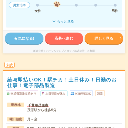
男女比率
女性
男性
もっと見る
気になる!
応募へ進む
詳しく見る
派遣会社
パーソルテンプスタッフ株式会社 首都圏
未読
給与即払いOK！駅チカ！土日休み！日勤のお
仕事！電子部品製造
交通費別途支給あり
土日祝日が休み
WEB登録OK
派遣
千葉県茂原市
勤務地
茂原駅から徒歩5分
月～金
曜日頻度