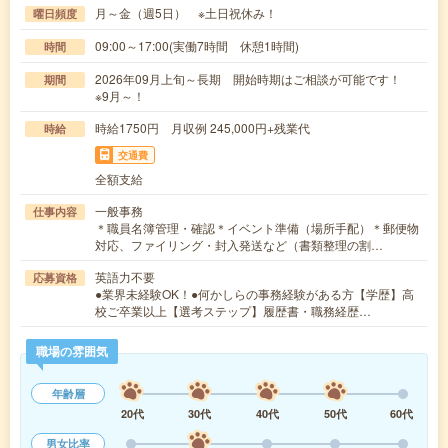
月～金（週5日） ※土日祝休み！
曜日頻度
09:00～17:00(実働7時間 休憩1時間)
時間
2026年09月上旬～長期 開始時期はご相談が可能です！
期間
※9月～！
時給1750円 月収例 245,000円+残業代
時給
交通費
全額支給
一般事務
仕事内容
＊職員名簿管理・確認＊イベント準備（場所手配）＊郵便物
対応、ファイリング・封入発送など（書類整理の割…
英語力不要
応募資格
●業界未経験OK！●何かしらの事務経験がある方【学歴】高
校ご卒業以上【選考ステップ】履歴書・職務経歴…
職場の雰囲気
年齢層
20代
30代
40代
50代
60代
男女比率