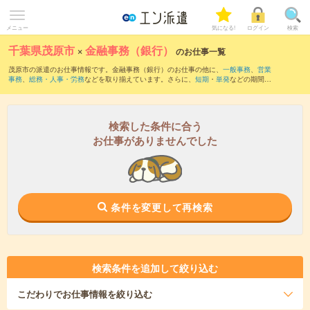
メニュー
気になる!
ログイン
検索
千葉県茂原市
×
金融事務（銀行）
のお仕事一覧
茂原市の派遣のお仕事情報です。金融事務（銀行）のお仕事の他に、
一般事務
、
営業
事務
、
総務・人事・労務
などを取り揃えています。さらに、
短期
・
単発
などの期間
や、
職種未経験OK
などのこだわり条件で絞り込んでいただけます。職種辞典：
金融事
務のお仕事とは？とは？
検索した条件に合う
お仕事がありませんでした
条件を変更して再検索
検索条件を追加して絞り込む
こだわり
でお仕事情報を絞り込む