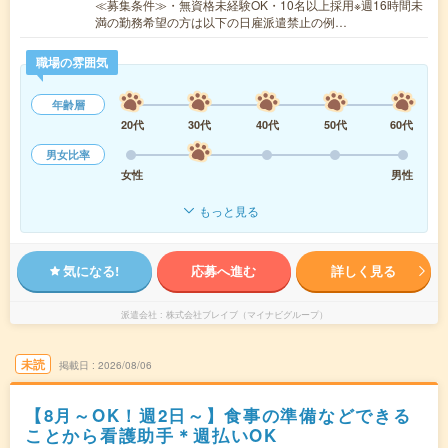
≪募集条件≫・無資格未経験OK・10名以上採用※週16時間未
満の勤務希望の方は以下の日雇派遣禁止の例…
職場の雰囲気
年齢層
20代
30代
40代
50代
60代
男女比率
女性
男性
もっと見る
気になる!
応募へ進む
詳しく見る
派遣会社
株式会社ブレイブ（マイナビグループ）
未読
掲載日
2026/08/06
【8月～OK！週2日～】食事の準備などできる
ことから看護助手＊週払いOK