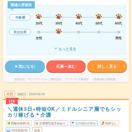
職場の雰囲気
年齢層
20代
30代
40代
50代
60代
男女比率
女性
男性
もっと見る
気になる!
応募へ進む
詳しく見る
派遣会社
マンパワーグループ株式会社 ケアサービス事業部 （医療福祉介護関連）
未読
掲載日
2026/08/09
NEW
＼週休3日×時短OK／ミドルシニア層でもシッ
カリ稼げる＊介護
職種未経験OK
交通費別途支給あり
土日祝日が休み
残業なし
WEB登録OK
派遣