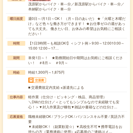
茂原駅からバイク・車---分／新茂原駅からバイク・車---分／
本納駅からバイク・車---分
週0日～/月1日～OK！ （月～日のあいだ） ★「火曜と木曜だ
曜日頻度
け」など色々な働き方ができます！ ★お仕事ゼロの週があっ
ても大丈夫。 働きたい日、お休みの希望はお気軽にご相談く
ださい！
【1日3時間～も相談OK!】＜シフト例＞9:00～12:0010:00～
時間
15:00 12:00～17…
単発1日～！ ★勤務開始日や期間はお気軽にご相談くださ
期間
い！ ＃8月～ ＃9月～
時給1,300円～1,875円
時給
交通費
■ 交通費規定内支給 ※派遣先による
軽作業（仕分け・ピッキング・検品、商品管理）
仕事内容
＼DMの仕分け／＜とってもシンプルなので未経験でも安
心！＞▼封入作業及び梱包▼雑誌や書籍などの仕分け…
職種未経験OK / ブランクOK / パソコンスキル不要 / 英語力不
応募資格
要
▼未経験OK！（副業歓迎☆）▼高校生不可▼携帯電話をお
持ちの方（業務連絡に使用）※応募後のご連絡はメ…