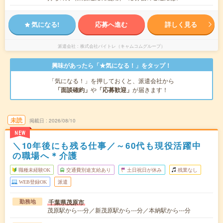
気になる!
応募へ進む
詳しく見る
派遣会社
株式会社バイトレ（キャムコムグループ）
興味があったら「★気になる！」をタップ！
「気になる！」を押しておくと、派遣会社から
「面談確約」
や
「応募歓迎」
が届きます！
未読
掲載日
2026/08/10
NEW
＼10年後にも残る仕事／～60代も現役活躍中
の職場へ＊介護
職種未経験OK
交通費別途支給あり
土日祝日が休み
残業なし
WEB登録OK
派遣
千葉県茂原市
勤務地
茂原駅から---分／新茂原駅から---分／本納駅から---分