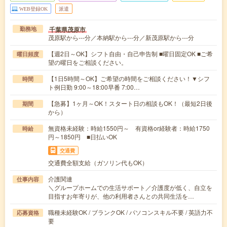
WEB登録OK
派遣
千葉県茂原市
勤務地
茂原駅から---分／本納駅から---分／新茂原駅から---分
【週2日～OK】シフト自由・自己申告制 ■曜日固定OK ■ご希
曜日頻度
望の曜日をご相談ください。
【1日5時間～OK】ご希望の時間をご相談ください！▼シフ
時間
ト例日勤 9:00～18:00早番 7:00…
【急募】1ヶ月～OK！スタート日の相談もOK！（最短2日後
期間
から）
無資格未経験：時給1550円～ 有資格or経験者：時給1750
時給
円～1850円 ■日払いOK
交通費
交通費全額支給（ガソリン代もOK）
介護関連
仕事内容
＼グループホームでの生活サポート／介護度が低く、自立を
目指すお年寄りが、他の利用者さんとの共同生活を…
職種未経験OK / ブランクOK / パソコンスキル不要 / 英語力不
応募資格
要