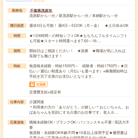
千葉県茂原市
勤務地
茂原駅から---分／新茂原駅から---分／本納駅から---分
週休3日も可能！ 週4日～5日OK（月～金） ★土日休みOK
曜日頻度
★1日6時間～の時短シフトOK★もちろんフルタイムシフト
時間
も可能★スタート時間選べます7:00～16:…
開始日はご相談ください！ ★急募 ★職場が気に入れば、
期間
長期でも働けます！
無資格未経験：時給1500円～ 経験者：時給1750円～★日
時給
払い／週払い制度あり（月払いも選べます）※稼働開始時は
手続き完了次第のお支払いとなります。
交通費
交通費支給※規定有
介護関連
仕事内容
＊利用者の方の「ありがとう」が嬉しい＊おじいちゃん、お
ばあちゃんを笑顔にする介護のお仕事です。老人ホ…
職種未経験OK / ブランクOK / パソコンスキル不要 / 英語力不
応募資格
要
無資格・未経験OK年齢不問★10名以上採用予定★履歴書は
不要です▽応募後の流れ1)翌営業日までに担当…