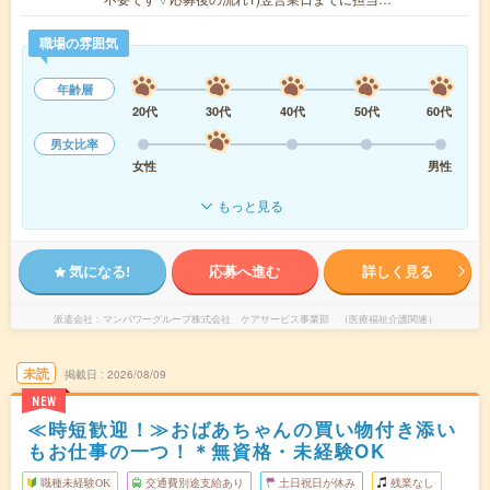
職場の雰囲気
年齢層
20代
30代
40代
50代
60代
男女比率
女性
男性
もっと見る
気になる!
応募へ進む
詳しく見る
派遣会社
マンパワーグループ株式会社 ケアサービス事業部 （医療福祉介護関連）
未読
掲載日
2026/08/09
NEW
≪時短歓迎！≫おばあちゃんの買い物付き添い
もお仕事の一つ！＊無資格・未経験OK
職種未経験OK
交通費別途支給あり
土日祝日が休み
残業なし