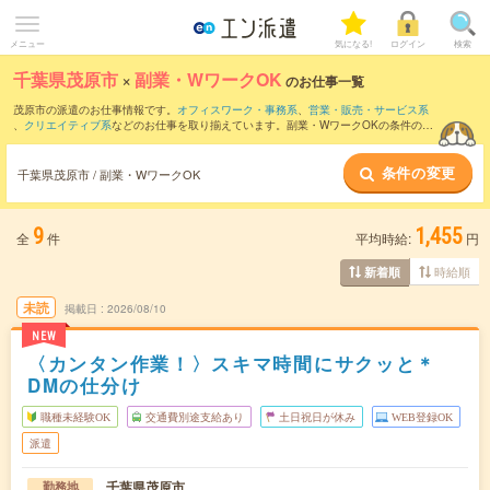
メニュー
気になる!
ログイン
検索
千葉県茂原市
×
副業・WワークOK
のお仕事一覧
茂原市の派遣のお仕事情報です。
オフィスワーク・事務系
、
営業・販売・サービス系
、
クリエイティブ系
などのお仕事を取り揃えています。副業・WワークOKの条件の他
に、
交通費別途支給あり
、
職種未経験OK
、
友だちと一緒の応募OK
などのこだわり条
件も取り揃えています。
条件の変更
千葉県茂原市 / 副業・WワークOK
9
1,455
全
件
平均時給:
円
時給順
新着順
未読
掲載日
2026/08/10
NEW
〈カンタン作業！〉スキマ時間にサクッと＊
DMの仕分け
職種未経験OK
交通費別途支給あり
土日祝日が休み
WEB登録OK
派遣
千葉県茂原市
勤務地