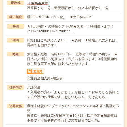
千葉県茂原市
勤務地
茂原駅から---分／新茂原駅から---分／本納駅から---分
週2日～5日OK（月～金） ★土日休みOK
曜日頻度
★1日6時間～の時短シフトOK★スタート時間選べます！
時間
7:00～16:009:00～17:0011:…
開始日はご相談ください！ ★急募 ★職場が気に入れば、
期間
長期でも働けます！
無資格未経験：時給1500円～ 経験者：時給1750円～ ★
時給
日払い／週払い制度あり（月払いも選べます）※稼働開始時
は手続き完了次第のお支払いとなります。
交通費
交通費全額支給※規定有
介護関連
仕事内容
＊入居者の方の「ありがとう」が嬉しい＊お年寄りを笑顔に
する介護のお仕事です。おじいちゃん、おばあちゃ…
職種未経験OK / ブランクOK / パソコンスキル不要 / 英語力不
応募資格
要
無資格・未経験OK年齢不問★10名以上採用予定★履歴書は
不要です▽応募後の流れ1)翌営業日までに担当…