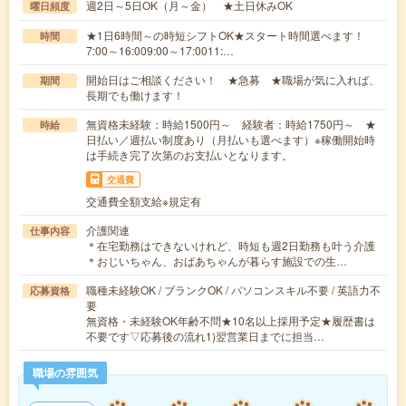
週2日～5日OK（月～金） ★土日休みOK
曜日頻度
★1日6時間～の時短シフトOK★スタート時間選べます！
時間
7:00～16:009:00～17:0011:…
開始日はご相談ください！ ★急募 ★職場が気に入れば、
期間
長期でも働けます！
無資格未経験：時給1500円～ 経験者：時給1750円～ ★
時給
日払い／週払い制度あり（月払いも選べます）※稼働開始時
は手続き完了次第のお支払いとなります。
交通費
交通費全額支給※規定有
介護関連
仕事内容
＊在宅勤務はできないけれど、時短も週2日勤務も叶う介護
＊おじいちゃん、おばあちゃんが暮らす施設での生…
職種未経験OK / ブランクOK / パソコンスキル不要 / 英語力不
応募資格
要
無資格・未経験OK年齢不問★10名以上採用予定★履歴書は
不要です▽応募後の流れ1)翌営業日までに担当…
職場の雰囲気