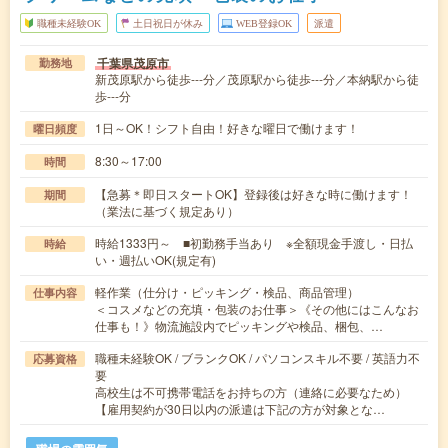
職種未経験OK
土日祝日が休み
WEB登録OK
派遣
千葉県茂原市
勤務地
新茂原駅から徒歩---分／茂原駅から徒歩---分／本納駅から徒
歩---分
1日～OK！シフト自由！好きな曜日で働けます！
曜日頻度
8:30～17:00
時間
【急募＊即日スタートOK】登録後は好きな時に働けます！
期間
（業法に基づく規定あり）
時給1333円～ ■初勤務手当あり ※全額現金手渡し・日払
時給
い・週払いOK(規定有)
軽作業（仕分け・ピッキング・検品、商品管理）
仕事内容
＜コスメなどの充填・包装のお仕事＞《その他にはこんなお
仕事も！》物流施設内でピッキングや検品、梱包、…
職種未経験OK / ブランクOK / パソコンスキル不要 / 英語力不
応募資格
要
高校生は不可携帯電話をお持ちの方（連絡に必要なため）
【雇用契約が30日以内の派遣は下記の方が対象とな…