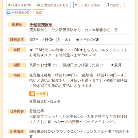
職種未経験OK
交通費別途支給あり
土日祝日が休み
残業なし
WEB登録OK
派遣
千葉県茂原市
勤務地
茂原駅から---分／新茂原駅から---分／本納駅から---分
週2日～5日OK（月～金） ★土日休みOK
曜日頻度
★1日6時間～の時短シフトOK★もちろんフルタイムシフト
時間
も可能★スタート時間選べます7:00～16:…
長期のお仕事です。開始日はご相談ください！ ★急募
期間
無資格未経験：時給1500円～ 経験者：時給1750円～★日
時給
払い／週払い制度あり（月払いも選べます）※稼働開始時は
手続き完了次第のお支払いとなります。
交通費
交通費支給※規定有
看護助手
仕事内容
≪病院でちょっとしたお手伝い≫○カルテ整理などの看護師
さんのお手伝い○シーツの交換やベッドメイキング…
職種未経験OK / ブランクOK / パソコンスキル不要 / 英語力不
応募資格
要