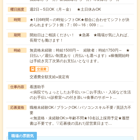
週2日～5日OK（月～金） ★土日休みOK
曜日頻度
★1日6時間～の時短シフトOK★都合に合わせてシフトが決
時間
められますシフト例：7：00～16：009：…
開始日はご相談ください！ ★急募 ★職場が気に入れば、
期間
長期でも働けます！
無資格未経験：時給1500円～ 経験者：時給1750円～ ★
時給
日払い／週払い制度あり（月払いも選べます）※稼働開始時
は手続き完了次第のお支払いとなります。
交通費
交通費全額支給※規定有
看護助手
仕事内容
≪病院でちょっとしたお手伝い≫〇お手洗い・入浴など生活
のお手伝い○診察室への付き添い○食事のサポート…
職種未経験OK / ブランクOK / パソコンスキル不要 / 英語力不
応募資格
要
≪無資格・未経験OK≫年齢不問★10名以上採用予定★履歴
書は不要です。▽応募後の流れ1)翌営業日まで…
職場の雰囲気