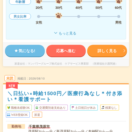
年齢層
20代
30代
40代
50代
60代
男女比率
女性
男性
もっと見る
気になる!
応募へ進む
詳しく見る
派遣会社
マンパワーグループ株式会社 ケアサービス事業部 （医療福祉介護関連）
未読
掲載日
2026/08/10
NEW
＼日払い×時給1500円／医療行為なし＊付き添
い＊看護サポート
職種未経験OK
交通費別途支給あり
土日祝日が休み
残業なし
WEB登録OK
派遣
千葉県茂原市
勤務地
茂原駅から---分／新茂原駅から---分／本納駅から---分