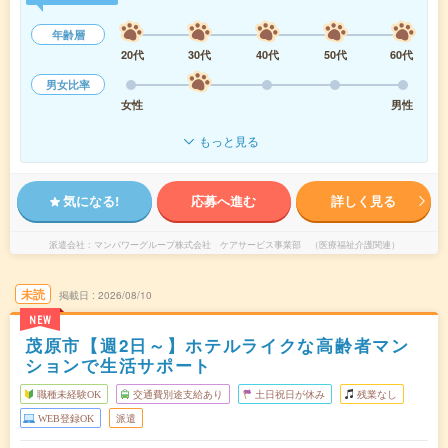
年齢層
20代
30代
40代
50代
60代
男女比率
女性
男性
もっと見る
気になる!
応募へ進む
詳しく見る
派遣会社
マンパワーグループ株式会社 ケアサービス事業部 （医療福祉介護関連）
未読
掲載日
2026/08/10
NEW
茂原市【週2日～】ホテルライクな高齢者マン
ションで生活サポート
職種未経験OK
交通費別途支給あり
土日祝日が休み
残業なし
WEB登録OK
派遣