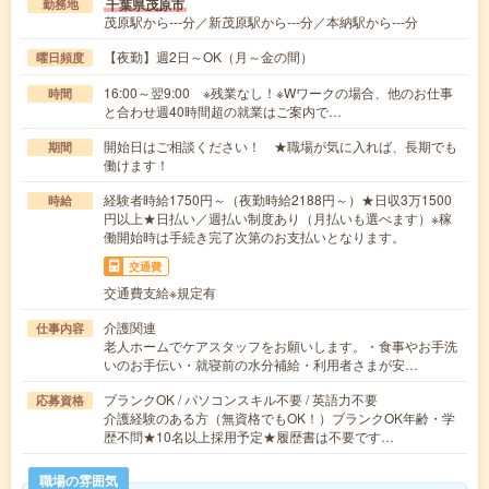
千葉県茂原市
勤務地
茂原駅から---分／新茂原駅から---分／本納駅から---分
【夜勤】週2日～OK（月～金の間）
曜日頻度
16:00～翌9:00 ※残業なし！※Wワークの場合、他のお仕事
時間
と合わせ週40時間超の就業はご案内で…
開始日はご相談ください！ ★職場が気に入れば、長期でも
期間
働けます！
経験者時給1750円～（夜勤時給2188円～）★日収3万1500
時給
円以上★日払い／週払い制度あり（月払いも選べます）※稼
働開始時は手続き完了次第のお支払いとなります。
交通費
交通費支給※規定有
介護関連
仕事内容
老人ホームでケアスタッフをお願いします。・食事やお手洗
いのお手伝い・就寝前の水分補給・利用者さまが安…
ブランクOK / パソコンスキル不要 / 英語力不要
応募資格
介護経験のある方（無資格でもOK！）ブランクOK年齢・学
歴不問★10名以上採用予定★履歴書は不要です…
職場の雰囲気