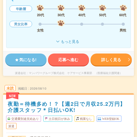
年齢層
20代
30代
40代
50代
60代
男女比率
女性
男性
もっと見る
気になる!
応募へ進む
詳しく見る
派遣会社
マンパワーグループ株式会社 ケアサービス事業部 （医療福祉介護関連）
未読
掲載日
2026/08/10
NEW
夜勤＝待機多め！？【週2日で月収25.2万円】
介護スタッフ＊日払いOK!
交通費別途支給あり
土日祝日が休み
残業なし
WEB登録OK
派遣