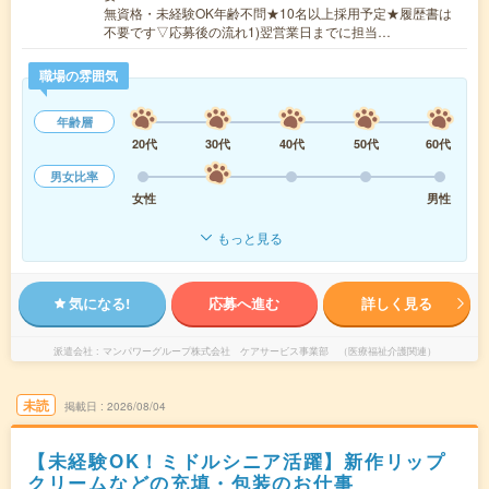
無資格・未経験OK年齢不問★10名以上採用予定★履歴書は
不要です▽応募後の流れ1)翌営業日までに担当…
職場の雰囲気
年齢層
20代
30代
40代
50代
60代
男女比率
女性
男性
もっと見る
気になる!
応募へ進む
詳しく見る
派遣会社
マンパワーグループ株式会社 ケアサービス事業部 （医療福祉介護関連）
未読
掲載日
2026/08/04
【未経験OK！ミドルシニア活躍】新作リップ
クリームなどの充填・包装のお仕事