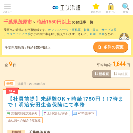
メニュー
気になる!
ログイン
検索
千葉県茂原市
×
時給1550円以上
のお仕事一覧
茂原市の派遣のお仕事情報です。
オフィスワーク・事務系
、
営業・販売・サービス系
、
クリエイティブ系
などのお仕事を取り揃えています。さらに、
短期
・
単発
などの期
間や、
職種未経験OK
などのこだわり条件で絞り込んでいただけます。
条件の変更
千葉県茂原市 / 時給1550円以上
9
1,644
全
件
平均時給:
円
時給順
新着順
未読
掲載日
2026/08/06
NEW
【社員前提】未経験OK▼時給1750円！17時ま
で！明治安田生命保険にて事務
交通費別途支給あり
土日祝日が休み
WEB登録OK
正社員への紹介予定派遣
千葉県茂原市
勤務地