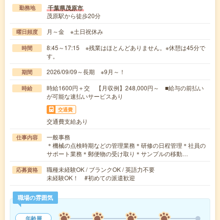
千葉県茂原市
勤務地
茂原駅から徒歩20分
月～金 ※土日祝休み
曜日頻度
8:45～17:15 ※残業はほとんどありません。※休憩は45分で
時間
す。
2026/09/09～長期 ※9月～！
期間
時給1600円＋交 【月収例】248,000円～ ■給与の前払い
時給
が可能な速払いサービスあり
交通費
交通費支給あり
一般事務
仕事内容
＊機械の点検時期などの管理業務＊研修の日程管理＊社員の
サポート業務＊郵便物の受け取り＊サンプルの移動…
職種未経験OK / ブランクOK / 英語力不要
応募資格
未経験OK！ #初めての派遣歓迎
職場の雰囲気
年齢層