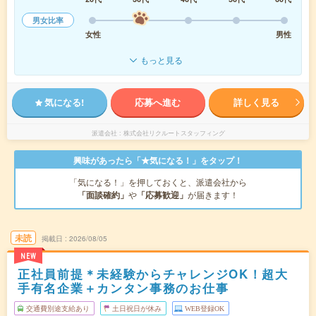
男女比率
女性
男性
もっと見る
気になる!
応募へ進む
詳しく見る
派遣会社
株式会社リクルートスタッフィング
興味があったら「★気になる！」をタップ！
「気になる！」を押しておくと、派遣会社から
「面談確約」
や
「応募歓迎」
が届きます！
未読
掲載日
2026/08/05
NEW
正社員前提＊未経験からチャレンジOK！超大
手有名企業＋カンタン事務のお仕事
交通費別途支給あり
土日祝日が休み
WEB登録OK