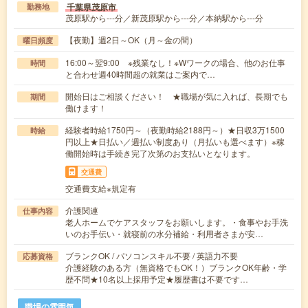
千葉県茂原市
勤務地
茂原駅から---分／新茂原駅から---分／本納駅から---分
【夜勤】週2日～OK（月～金の間）
曜日頻度
16:00～翌9:00 ※残業なし！※Wワークの場合、他のお仕事
時間
と合わせ週40時間超の就業はご案内で…
開始日はご相談ください！ ★職場が気に入れば、長期でも
期間
働けます！
経験者時給1750円～（夜勤時給2188円～）★日収3万1500
時給
円以上★日払い／週払い制度あり（月払いも選べます）※稼
働開始時は手続き完了次第のお支払いとなります。
交通費
交通費支給※規定有
介護関連
仕事内容
老人ホームでケアスタッフをお願いします。・食事やお手洗
いのお手伝い・就寝前の水分補給・利用者さまが安…
ブランクOK / パソコンスキル不要 / 英語力不要
応募資格
介護経験のある方（無資格でもOK！）ブランクOK年齢・学
歴不問★10名以上採用予定★履歴書は不要です…
職場の雰囲気