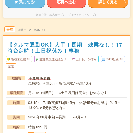
気になる!
応募へ進む
詳しく見る
派遣会社
株式会社ブレイブ（マイナビグループ）
未読
掲載日
2026/07/31
【クルマ通勤OK】大手！長期！残業なし！17
時台定時！土日祝休み！事務
職種未経験OK
交通費別途支給あり
土日祝日が休み
WEB登録OK
派遣
千葉県茂原市
勤務地
茂原駅から車5分／新茂原駅から車13分
月～金（週5日） ※土日祝日は完全にお休みです！
曜日頻度
08:45～17:15(実働7時間45分 休憩45分)※お昼は12:15～
時間
13:00の45分休憩とな…
2026年08月中旬～長期 ※8月～！
期間
時給1550円
時給