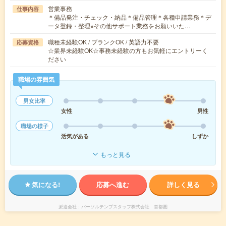
営業事務
仕事内容
＊備品発注・チェック・納品＊備品管理＊各種申請業務＊デ
ータ登録・整理※その他サポート業務をお願いいた…
職種未経験OK / ブランクOK / 英語力不要
応募資格
☆業界未経験OK☆事務未経験の方もお気軽にエントリーく
ださい
職場の雰囲気
男女比率
女性
男性
職場の様子
活気がある
しずか
もっと見る
気になる!
応募へ進む
詳しく見る
派遣会社
パーソルテンプスタッフ株式会社 首都圏