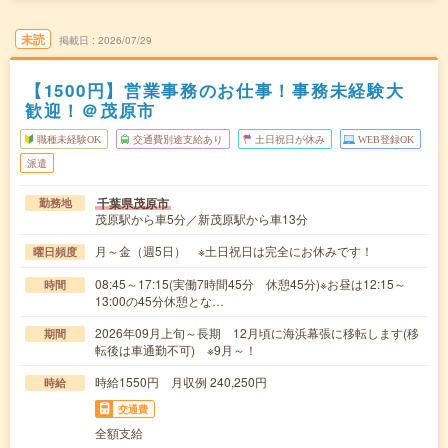
未読
掲載日
2026/07/29
【1500円】営業事務のお仕事！事務未経験大
歓迎！＠茂原市
職種未経験OK
交通費別途支給あり
土日祝日が休み
WEB登録OK
派遣
千葉県茂原市
勤務地
茂原駅から車5分／新茂原駅から車13分
月～金（週5日） ※土日祝日は完全にお休みです！
曜日頻度
08:45～17:15(実働7時間45分 休憩45分)※お昼は12:15～
時間
13:00の45分休憩とな…
2026年09月上旬～長期 12月頃に海浜幕張に移転します(移
期間
転後は車通勤不可) ※9月～！
時給1550円 月収例 240,250円
時給
交通費
全額支給