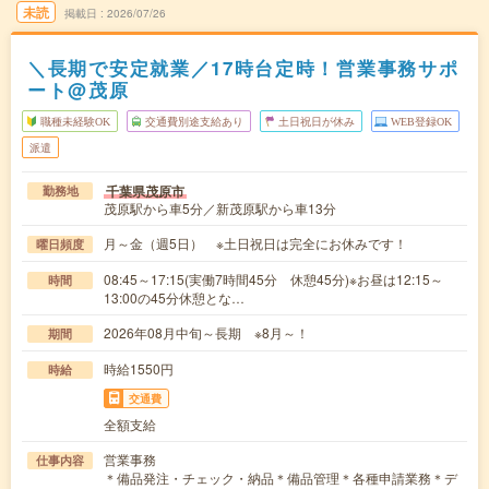
未読
掲載日
2026/07/26
＼長期で安定就業／17時台定時！営業事務サポ
ート@茂原
職種未経験OK
交通費別途支給あり
土日祝日が休み
WEB登録OK
派遣
千葉県茂原市
勤務地
茂原駅から車5分／新茂原駅から車13分
月～金（週5日） ※土日祝日は完全にお休みです！
曜日頻度
08:45～17:15(実働7時間45分 休憩45分)※お昼は12:15～
時間
13:00の45分休憩とな…
2026年08月中旬～長期 ※8月～！
期間
時給1550円
時給
交通費
全額支給
営業事務
仕事内容
＊備品発注・チェック・納品＊備品管理＊各種申請業務＊デ