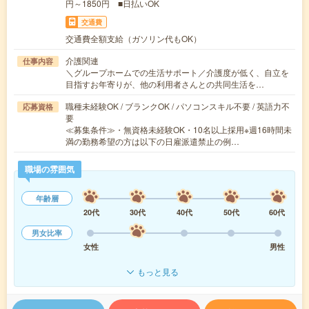
円～1850円 ■日払いOK
交通費
交通費全額支給（ガソリン代もOK）
介護関連
仕事内容
＼グループホームでの生活サポート／介護度が低く、自立を
目指すお年寄りが、他の利用者さんとの共同生活を…
職種未経験OK / ブランクOK / パソコンスキル不要 / 英語力不
応募資格
要
≪募集条件≫・無資格未経験OK・10名以上採用※週16時間未
満の勤務希望の方は以下の日雇派遣禁止の例…
職場の雰囲気
年齢層
20代
30代
40代
50代
60代
男女比率
女性
男性
もっと見る