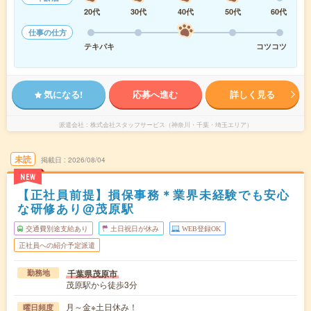
20代
30代
40代
50代
60代
仕事の仕方
テキパキ
コツコツ
気になる!
応募へ進む
詳しく見る
派遣会社
株式会社スタッフサービス（神奈川・千葉・埼玉エリア）
未読
掲載日
2026/08/04
NEW
【正社員前提】損保事務＊業界未経験でも安心
な研修あり@茂原駅
交通費別途支給あり
土日祝日が休み
WEB登録OK
正社員への紹介予定派遣
千葉県茂原市
勤務地
茂原駅から徒歩3分
月～金※土日休み！
曜日頻度