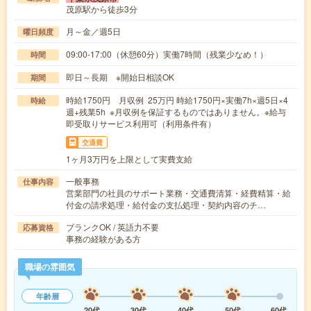
茂原駅から徒歩3分
月～金／週5日
曜日頻度
09:00-17:00（休憩60分）実働7時間（残業少なめ！）
時間
即日～長期 ※開始日相談OK
期間
時給1750円 月収例 25万円 時給1750円×実働7h×週5日×4
時給
週+残業5h ※月収例を保証するものではありません。※給与
即受取りサービス利用可（利用条件有）
交通費
1ヶ月3万円を上限として実費支給
一般事務
仕事内容
営業部門の社員のサポート業務・交通費清算・経費精算・給
付金の請求処理・給付金の支払処理・契約内容のチ…
ブランクOK / 英語力不要
応募資格
事務の経験がある方
職場の雰囲気
年齢層
20代
30代
40代
50代
60代