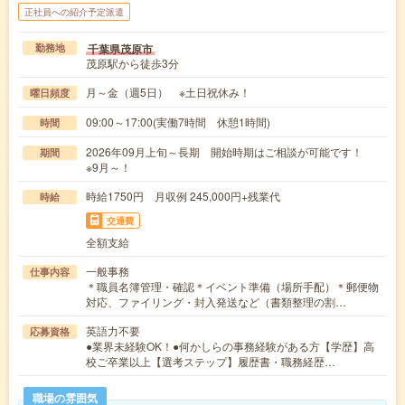
正社員への紹介予定派遣
千葉県茂原市
勤務地
茂原駅から徒歩3分
月～金（週5日） ※土日祝休み！
曜日頻度
09:00～17:00(実働7時間 休憩1時間)
時間
2026年09月上旬～長期 開始時期はご相談が可能です！
期間
※9月～！
時給1750円 月収例 245,000円+残業代
時給
交通費
全額支給
一般事務
仕事内容
＊職員名簿管理・確認＊イベント準備（場所手配）＊郵便物
対応、ファイリング・封入発送など（書類整理の割…
英語力不要
応募資格
●業界未経験OK！●何かしらの事務経験がある方【学歴】高
校ご卒業以上【選考ステップ】履歴書・職務経歴…
職場の雰囲気