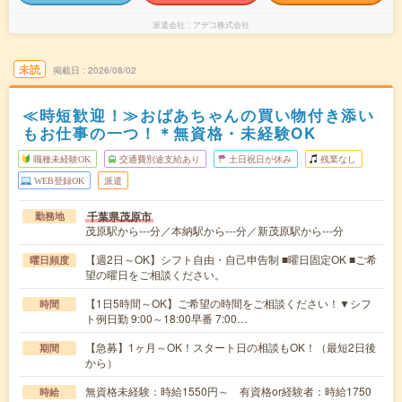
派遣会社
アデコ株式会社
未読
掲載日
2026/08/02
≪時短歓迎！≫おばあちゃんの買い物付き添い
もお仕事の一つ！＊無資格・未経験OK
職種未経験OK
交通費別途支給あり
土日祝日が休み
残業なし
WEB登録OK
派遣
千葉県茂原市
勤務地
茂原駅から---分／本納駅から---分／新茂原駅から---分
【週2日～OK】シフト自由・自己申告制 ■曜日固定OK ■ご希
曜日頻度
望の曜日をご相談ください。
【1日5時間～OK】ご希望の時間をご相談ください！▼シフ
時間
ト例日勤 9:00～18:00早番 7:00…
【急募】1ヶ月～OK！スタート日の相談もOK！（最短2日後
期間
から）
無資格未経験：時給1550円～ 有資格or経験者：時給1750
時給