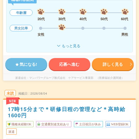
年齢層
20代
30代
40代
50代
60代
男女比率
女性
男性
もっと見る
気になる!
応募へ進む
詳しく見る
派遣会社
マンパワーグループ株式会社 ケアサービス事業部 （医療福祉介護関連）
未読
掲載日
2026/08/04
NEW
17時15分まで＊研修日程の管理など＊高時給
1600円
職種未経験OK
交通費別途支給あり
土日祝日が休み
WEB登録OK
派遣