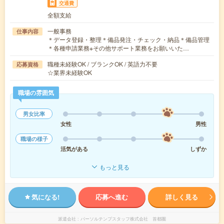
交通費
全額支給
一般事務
仕事内容
＊データ登録・整理＊備品発注・チェック・納品＊備品管理
＊各種申請業務※その他サポート業務をお願いいた…
職種未経験OK / ブランクOK / 英語力不要
応募資格
☆業界未経験OK
職場の雰囲気
男女比率
女性
男性
職場の様子
活気がある
しずか
もっと見る
気になる!
応募へ進む
詳しく見る
派遣会社
パーソルテンプスタッフ株式会社 首都圏