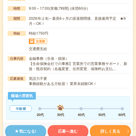
9:00～17:00(実働:7時間) (休憩60分)
時間
2026/9/上旬～最長6ヶ月の派遣期間後、直接雇用予定 ★9
期間
月～OK！
時給1750円
時給
交通費
交通費支給
金融事務（生保・損保）
仕事内容
【生命保険会社での事務】営業所での営業事務サポート、新
規・既存契約（名義変更、住所変更、保険料お支払…
英語力不要
応募資格
事務経験がある方歓迎！ 業界未経験OK！
職場の雰囲気
年齢層
20代
30代
40代
50代
60代
気になる!
応募へ進む
詳しく見る