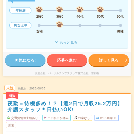
年齢層
20代
30代
40代
50代
60代
男女比率
女性
男性
もっと見る
気になる!
応募へ進む
詳しく見る
派遣会社
パーソルテンプスタッフ株式会社 首都圏
未読
掲載日
2026/08/05
NEW
夜勤＝待機多め！？【週2日で月収25.2万円】
介護スタッフ＊日払いOK!
交通費別途支給あり
土日祝日が休み
残業なし
WEB登録OK
派遣