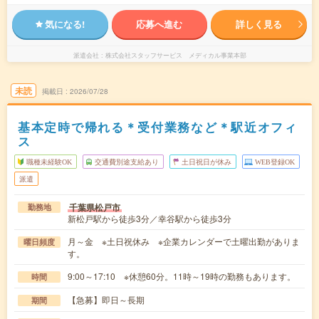
気になる!
応募へ進む
詳しく見る
派遣会社
株式会社スタッフサービス メディカル事業本部
未読
掲載日
2026/07/28
基本定時で帰れる＊受付業務など＊駅近オフィ
ス
職種未経験OK
交通費別途支給あり
土日祝日が休み
WEB登録OK
派遣
千葉県松戸市
勤務地
新松戸駅から徒歩3分／幸谷駅から徒歩3分
月～金 ※土日祝休み ※企業カレンダーで土曜出勤がありま
曜日頻度
す。
9:00～17:10 ※休憩60分。11時～19時の勤務もあります。
時間
【急募】即日～長期
期間