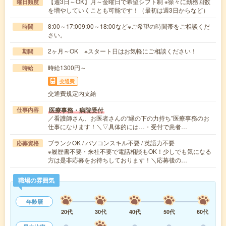
【週3日～OK】月～金曜日で希望シフト制 ※徐々に勤務回数
曜日頻度
を増やしていくことも可能です！（最初は週3日からなど）
8:00～17:009:00～18:00など※ご希望の時間帯をご相談くだ
時間
さい。
2ヶ月～OK ※スタート日はお気軽にご相談ください！
期間
時給1300円～
時給
交通費
交通費規定内支給
医療事務・病院受付
仕事内容
／看護師さん、お医者さんの“縁の下の力持ち”医療事務のお
仕事になります！＼▽具体的には…・受付で患者…
ブランクOK / パソコンスキル不要 / 英語力不要
応募資格
※履歴書不要・来社不要で電話相談もOK！少しでも気になる
方は是非応募をお待ちしております！＼応募後の…
職場の雰囲気
年齢層
20代
30代
40代
50代
60代