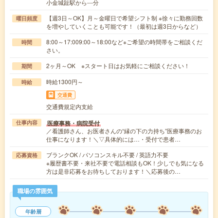
小金城趾駅から---分
【週3日～OK】月～金曜日で希望シフト制 ※徐々に勤務回数
曜日頻度
を増やしていくことも可能です！（最初は週3日からなど）
8:00～17:009:00～18:00など※ご希望の時間帯をご相談くだ
時間
さい。
2ヶ月～OK ※スタート日はお気軽にご相談ください！
期間
時給1300円～
時給
交通費
交通費規定内支給
医療事務・病院受付
仕事内容
／看護師さん、お医者さんの“縁の下の力持ち”医療事務のお
仕事になります！＼▽具体的には…・受付で患者…
ブランクOK / パソコンスキル不要 / 英語力不要
応募資格
※履歴書不要・来社不要で電話相談もOK！少しでも気になる
方は是非応募をお待ちしております！＼応募後の…
職場の雰囲気
年齢層