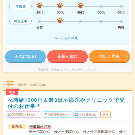
年齢層
20代
30代
40代
50代
60代
男女比率
女性
男性
もっと見る
気になる!
応募へ進む
詳しく見る
派遣会社
株式会社ハナケンヒューマンブレイド
未読
掲載日
2026/08/06
NEW
≪時給1300円＆週3日≫病院やクリニックで受
付のお仕事＊
交通費別途支給あり
土日祝日が休み
WEB登録OK
派遣
千葉県松戸市
勤務地
東松戸駅から---分／六実駅から---分／松戸新田駅から---分／