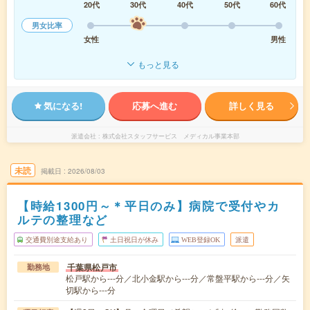
20代
30代
40代
50代
60代
男女比率
女性
男性
もっと見る
気になる!
応募へ進む
詳しく見る
派遣会社
株式会社スタッフサービス メディカル事業本部
未読
掲載日
2026/08/03
【時給1300円～＊平日のみ】病院で受付やカ
ルテの整理など
交通費別途支給あり
土日祝日が休み
WEB登録OK
派遣
千葉県松戸市
勤務地
松戸駅から---分／北小金駅から---分／常盤平駅から---分／矢
切駅から---分