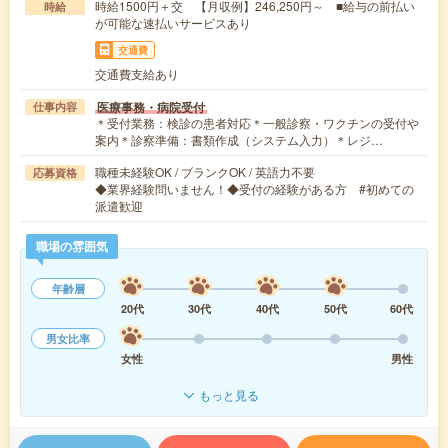
時給1500円＋交 【月収例】246,250円～ ■給与の前払い
時給
が可能な速払いサービスあり
交通費
交通費支給あり
医療事務・病院受付
仕事内容
＊受付業務：検診の患者対応＊一般診察・ワクチンの受付や
案内＊診察準備：書類作成（システム入力）＊レジ…
職種未経験OK / ブランクOK / 英語力不要
応募資格
◆業界経験問いません！◆受付の経験がある方 #初めての
派遣歓迎
職場の雰囲気
年齢層
20代
30代
40代
50代
60代
男女比率
女性
男性
もっと見る