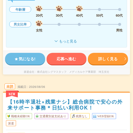
年齢層
20代
30代
40代
50代
60代
男女比率
女性
男性
もっと見る
気になる!
応募へ進む
詳しく見る
派遣会社
株式会社シグマスタッフ メディカルケア事業部 埼玉支社
未読
掲載日
2026/08/06
NEW
【16時半退社×残業ナシ】総合病院で安心の外
来サポート事務＊日払い利用OK！
職種未経験OK
交通費別途支給あり
残業なし
WEB登録OK
派遣