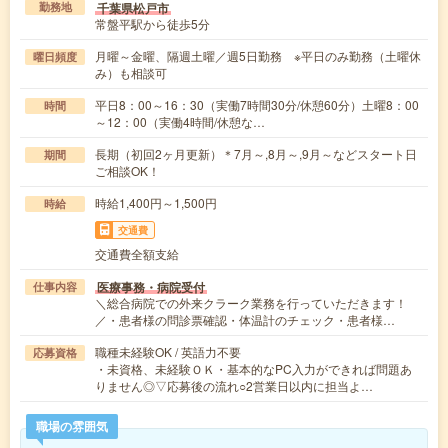
千葉県松戸市
勤務地
常盤平駅から徒歩5分
月曜～金曜、隔週土曜／週5日勤務 ※平日のみ勤務（土曜休
曜日頻度
み）も相談可
平日8：00～16：30（実働7時間30分/休憩60分）土曜8：00
時間
～12：00（実働4時間/休憩な…
長期（初回2ヶ月更新）＊7月～,8月～,9月～などスタート日
期間
ご相談OK！
時給1,400円～1,500円
時給
交通費
交通費全額支給
医療事務・病院受付
仕事内容
＼総合病院での外来クラーク業務を行っていただきます！
／・患者様の問診票確認・体温計のチェック・患者様…
職種未経験OK / 英語力不要
応募資格
・未資格、未経験ＯＫ・基本的なPC入力ができれば問題あ
りません◎▽応募後の流れ○2営業日以内に担当よ…
職場の雰囲気