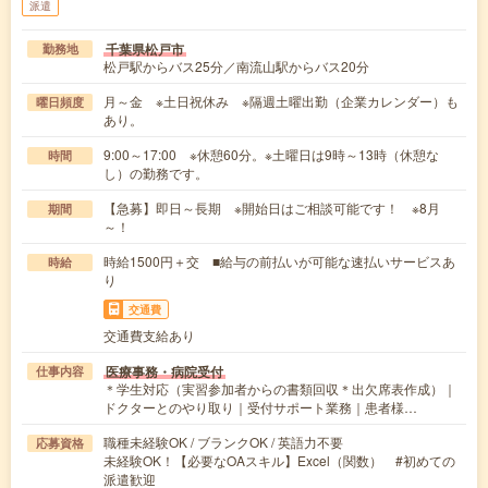
派遣
千葉県松戸市
勤務地
松戸駅からバス25分／南流山駅からバス20分
月～金 ※土日祝休み ※隔週土曜出勤（企業カレンダー）も
曜日頻度
あり。
9:00～17:00 ※休憩60分。※土曜日は9時～13時（休憩な
時間
し）の勤務です。
【急募】即日～長期 ※開始日はご相談可能です！ ※8月
期間
～！
時給1500円＋交 ■給与の前払いが可能な速払いサービスあ
時給
り
交通費
交通費支給あり
医療事務・病院受付
仕事内容
＊学生対応（実習参加者からの書類回収＊出欠席表作成）｜
ドクターとのやり取り｜受付サポート業務｜患者様…
職種未経験OK / ブランクOK / 英語力不要
応募資格
未経験OK！【必要なOAスキル】Excel（関数） #初めての
派遣歓迎