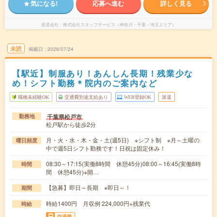
気になる!
応募へ進む
詳しく見る
派遣会社
株式会社スタッフサービス（神奈川・千葉・埼玉エリア）
未読
掲載日
2026/07/24
【駅近】制服あり！あんしん長期！残業少な
め！シフト勤務＊院内のご案内など
職種未経験OK
交通費別途支給あり
WEB登録OK
派遣
千葉県松戸市
勤務地
松戸駅から徒歩2分
月・火・水・木・金・土(週5日) ※シフト制 ※月～土曜の
曜日頻度
中で週5日シフト勤務です！日祝は固定休み！
08:30～17:15(実働8時間 休憩45分)08:00～16:45(実働8時
時間
間 休憩45分)※開…
【急募】即日～長期 ※即日～！
期間
時給1400円 月収例 224,000円+残業代
時給
交通費