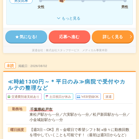
男女比率
女性
男性
もっと見る
気になる!
応募へ進む
詳しく見る
派遣会社
株式会社スタッフサービス メディカル事業本部
未読
掲載日
2026/08/02
≪時給1300円～＊平日のみ≫病院で受付やカ
ルテの整理など
交通費別途支給あり
土日祝日が休み
WEB登録OK
派遣
千葉県松戸市
勤務地
東松戸駅から---分／六実駅から---分／松戸新田駅から---分／
小金城趾駅から---分
【週3日～OK】月～金曜日で希望シフト制 ※徐々に勤務回数
曜日頻度
を増やしていくことも可能です！（最初は週3日からなど）