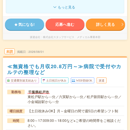
もっと見る
気になる!
応募へ進む
詳しく見る
派遣会社
株式会社スタッフサービス メディカル事業本部
未読
掲載日
2026/08/01
≪無資格でも月収20.8万円～≫病院で受付やカ
ルテの整理など
交通費別途支給あり
土日祝日が休み
WEB登録OK
派遣
千葉県松戸市
勤務地
東松戸駅から---分／六実駅から---分／松戸新田駅から---分／
小金城趾駅から---分
【土日祝休みOK】月～金曜日の間で週5日の希望シフト制
曜日頻度
8:00～17:009:00～18:00など※ご希望の時間帯をご相談くだ
時間
さい。