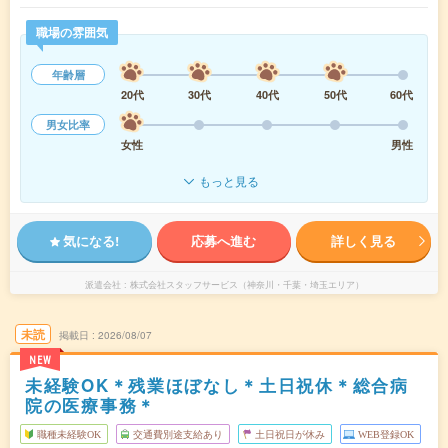
職場の雰囲気
年齢層
20代
30代
40代
50代
60代
男女比率
女性
男性
もっと見る
気になる!
応募へ進む
詳しく見る
派遣会社
株式会社スタッフサービス（神奈川・千葉・埼玉エリア）
未読
掲載日
2026/08/07
NEW
未経験OK＊残業ほぼなし＊土日祝休＊総合病
院の医療事務＊
職種未経験OK
交通費別途支給あり
土日祝日が休み
WEB登録OK