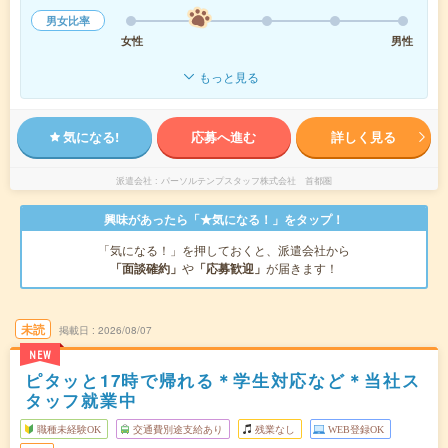
男女比率
女性
男性
もっと見る
気になる!
応募へ進む
詳しく見る
派遣会社
パーソルテンプスタッフ株式会社 首都圏
興味があったら「★気になる！」をタップ！
「気になる！」を押しておくと、派遣会社から
「面談確約」
や
「応募歓迎」
が届きます！
未読
掲載日
2026/08/07
NEW
ピタッと17時で帰れる＊学生対応など＊当社ス
タッフ就業中
職種未経験OK
交通費別途支給あり
残業なし
WEB登録OK