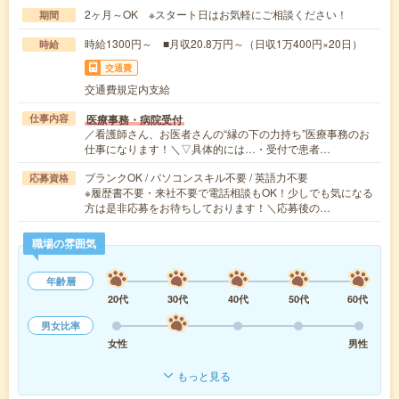
2ヶ月～OK ※スタート日はお気軽にご相談ください！
期間
時給1300円～ ■月収20.8万円～（日収1万400円×20日）
時給
交通費
交通費規定内支給
医療事務・病院受付
仕事内容
／看護師さん、お医者さんの“縁の下の力持ち”医療事務のお
仕事になります！＼▽具体的には…・受付で患者…
ブランクOK / パソコンスキル不要 / 英語力不要
応募資格
※履歴書不要・来社不要で電話相談もOK！少しでも気になる
方は是非応募をお待ちしております！＼応募後の…
職場の雰囲気
年齢層
20代
30代
40代
50代
60代
男女比率
女性
男性
もっと見る