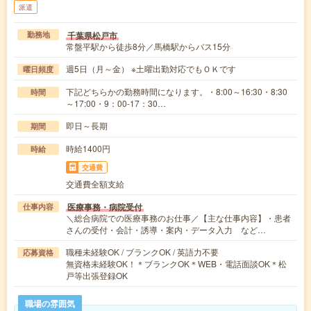
派遣
千葉県松戸市
勤務地
常盤平駅から徒歩8分／馬橋駅からバス15分
週5日（月～金） ※土曜出勤対応でもＯＫです
曜日頻度
下記どちらかの勤務時間になります。・8:00～16:30・8:30
時間
～17:00・9：00-17：30…
即日～長期
期間
時給1400円
時給
交通費
交通費全額支給
医療事務・病院受付
仕事内容
＼総合病院での医療事務のお仕事／【主な仕事内容】・患者
さんの受付・会計・誘導・案内・データ入力 など…
職種未経験OK / ブランクOK / 英語力不要
応募資格
無資格未経験OK！＊ブランクOK＊WEB・電話面談OK＊松
戸等出張登録OK
職場の雰囲気