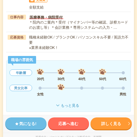
全額支給
医療事務・病院受付
仕事内容
＊院内のご案内＊受付（マイナンバー等の確認、診察カード
のお渡し等）＊会計業務＊専用システムへの入力・…
職種未経験OK / ブランクOK / パソコンスキル不要 / 英語力不
応募資格
要
※業界未経験OK！
職場の雰囲気
年齢層
20代
30代
40代
50代
60代
男女比率
女性
男性
もっと見る
気になる!
応募へ進む
詳しく見る
派遣会社
パーソルテンプスタッフ株式会社 首都圏