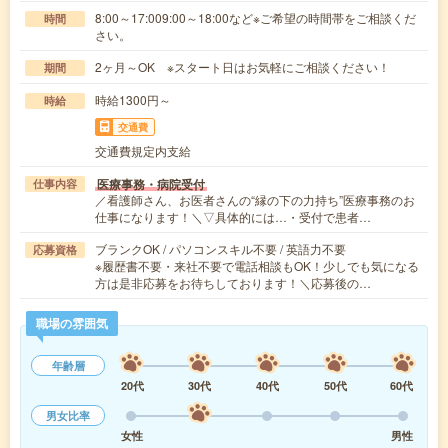
8:00～17:009:00～18:00など※ご希望の時間帯をご相談くだ
時間
さい。
2ヶ月～OK ※スタート日はお気軽にご相談ください！
期間
時給1300円～
時給
交通費
交通費規定内支給
医療事務・病院受付
仕事内容
／看護師さん、お医者さんの“縁の下の力持ち”医療事務のお
仕事になります！＼▽具体的には…・受付で患者…
ブランクOK / パソコンスキル不要 / 英語力不要
応募資格
※履歴書不要・来社不要で電話相談もOK！少しでも気になる
方は是非応募をお待ちしております！＼応募後の…
職場の雰囲気
年齢層
20代
30代
40代
50代
60代
男女比率
女性
男性