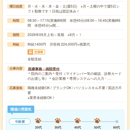
月・火・水・木・金・土(週5日) ※月～土曜の中で週5日シ
曜日頻度
フト勤務です！日祝は固定休み！
08:30～17:15(実働8時間 休憩45分)08:00～16:45(実働8時
時間
間 休憩45分)※開…
2026年09月上旬～長期 ※9月～！
期間
時給1400円 月収例 224,000円+残業代
時給
交通費
全額支給
医療事務・病院受付
仕事内容
＊院内のご案内＊受付（マイナンバー等の確認、診察カード
のお渡し等）＊会計業務＊専用システムへの入力・…
職種未経験OK / ブランクOK / パソコンスキル不要 / 英語力不
応募資格
要
※業界未経験OK！
職場の雰囲気
年齢層
20代
30代
40代
50代
60代