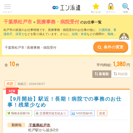
メニュー
気になる!
ログイン
検索
千葉県松戸市
×
医療事務・病院受付
のお仕事一覧
松戸市の派遣のお仕事情報です。医療事務・病院受付のお仕事の他に、
介護関連
、
看
護助手
、
保育士
などを取り揃えています。さらに、
短期
・
単発
などの期間や、
職種未
経験OK
などのこだわり条件で絞り込んでいただけます。職種辞典：
医療事務・病院受
付のお仕事とは？とは？
条件の変更
千葉県松戸市 / 医療事務・病院受付
10
1,380
全
件
平均時給:
円
時給順
新着順
未読
掲載日
2026/08/07
NEW
【9月開始】駅近！長期！病院での事務のお仕
事！残業少なめ
職種未経験OK
交通費別途支給あり
WEB登録OK
派遣
千葉県松戸市
勤務地
松戸駅から徒歩2分