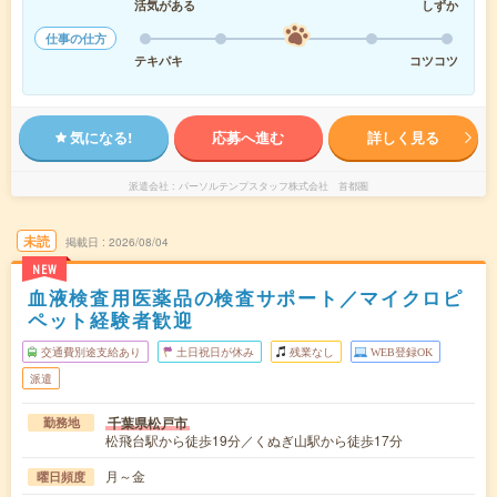
活気がある
しずか
仕事の仕方
テキパキ
コツコツ
気になる!
応募へ進む
詳しく見る
派遣会社
パーソルテンプスタッフ株式会社 首都圏
未読
掲載日
2026/08/04
NEW
血液検査用医薬品の検査サポート／マイクロピ
ペット経験者歓迎
交通費別途支給あり
土日祝日が休み
残業なし
WEB登録OK
派遣
千葉県松戸市
勤務地
松飛台駅から徒歩19分／くぬぎ山駅から徒歩17分
月～金
曜日頻度