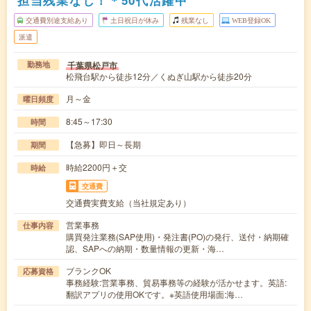
担当残業なし！＊50代活躍中
交通費別途支給あり
土日祝日が休み
残業なし
WEB登録OK
派遣
千葉県松戸市
勤務地
松飛台駅から徒歩12分／くぬぎ山駅から徒歩20分
月～金
曜日頻度
8:45～17:30
時間
【急募】即日～長期
期間
時給2200円＋交
時給
交通費
交通費実費支給（当社規定あり）
営業事務
仕事内容
購買発注業務(SAP使用)・発注書(PO)の発行、送付・納期確
認、SAPへの納期・数量情報の更新・海…
ブランクOK
応募資格
事務経験:営業事務、貿易事務等の経験が活かせます。英語:
翻訳アプリの使用OKです。※英語使用場面:海…