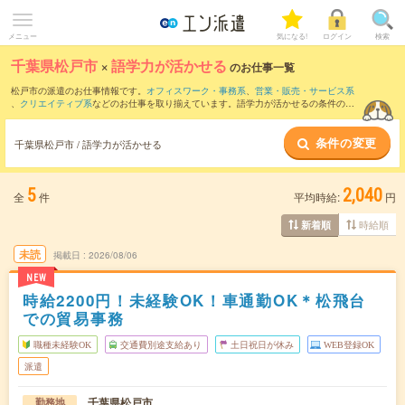
メニュー
気になる!
ログイン
検索
千葉県松戸市
×
語学力が活かせる
のお仕事一覧
松戸市の派遣のお仕事情報です。
オフィスワーク・事務系
、
営業・販売・サービス系
、
クリエイティブ系
などのお仕事を取り揃えています。語学力が活かせるの条件の他
に、
交通費別途支給あり
、
職種未経験OK
、
友だちと一緒の応募OK
などのこだわり条
件も取り揃えています。
条件の変更
千葉県松戸市 / 語学力が活かせる
5
2,040
全
件
平均時給:
円
時給順
新着順
未読
掲載日
2026/08/06
NEW
時給2200円！未経験OK！車通勤OK＊松飛台
での貿易事務
職種未経験OK
交通費別途支給あり
土日祝日が休み
WEB登録OK
派遣
千葉県松戸市
勤務地