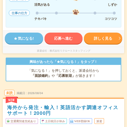
活気がある
しずか
仕事の仕方
テキパキ
コツコツ
気になる!
応募へ進む
詳しく見る
派遣会社
株式会社リクルートスタッフィング
興味があったら「★気になる！」をタップ！
「気になる！」を押しておくと、派遣会社から
「面談確約」
や
「応募歓迎」
が届きます！
未読
掲載日
2026/08/04
NEW
海外から発注・輸入！英語活かす調達オフィス
サポート！2000円
交通費別途支給あり
土日祝日が休み
WEB登録OK
派遣