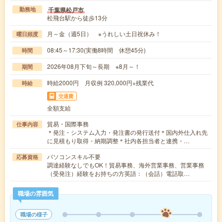
千葉県松戸市
勤務地
松飛台駅から徒歩13分
月～金（週5日） ※うれしい土日祝休み！
曜日頻度
08:45～17:30(実働8時間 休憩45分)
時間
2026年08月下旬～長期 ※8月～！
期間
時給2000円 月収例 320,000円+残業代
時給
交通費
全額支給
貿易・国際事務
仕事内容
＊発注・システム入力・発注書の発行送付＊国内外仕入れ先
に見積もり取得・納期調整＊社内各担当者と連携・…
パソコンスキル不要
応募資格
調達経験なしでもOK！貿易事務、海外営業事務、営業事務
（受発注）経験をお持ちの方英語：（会話）電話取…
職場の雰囲気
職場の様子