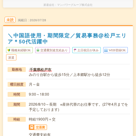
派遣会社
マンパワーグループ株式会社
未読
掲載日
2026/07/28
＼中国語使用・期間限定／貿易事務@松戸エリ
ア＊50代活躍中
職種未経験OK
交通費別途支給あり
土日祝日が休み
WEB登録OK
派遣
千葉県松戸市
勤務地
みのり台駅から徒歩15分／上本郷駅から徒歩12分
月～金
曜日頻度
9:00～18:00
時間
2026/8/10～長期 ※産休代替のお仕事です。(27年4月までを
期間
予定しております)
時給1900円＋交
時給
交通費
交通費支給有