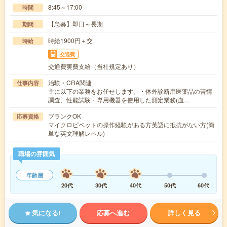
8:45～17:00
時間
【急募】即日～長期
期間
時給1900円＋交
時給
交通費
交通費実費支給（当社規定あり）
治験・CRA関連
仕事内容
主に以下の業務をお任せします。・体外診断用医薬品の苦情
調査、性能試験・専用機器を使用した測定業務(血…
ブランクOK
応募資格
マイクロピペットの操作経験がある方英語に抵抗がない方(簡
単な英文理解レベル)
職場の雰囲気
年齢層
20代
30代
40代
50代
60代
気になる!
応募へ進む
詳しく見る