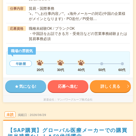
貿易・国際事務
仕事内容
'+。*＼お仕事内容／*。+海外メーカーの対応(中国の企業様
がメインとなります)・PO送付／PI受領…
職種未経験OK / ブランクOK
応募資格
・中国語をお話できる方・受発注などの営業事務経験または
貿易事務必須
職場の雰囲気
年齢層
20代
30代
40代
50代
60代
気になる!
応募へ進む
詳しく見る
派遣会社
マンパワーグループ株式会社
未読
掲載日
2026/06/29
【SAP購買】グローバル医療メーカーでの購買