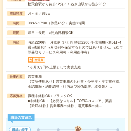
松飛台駅から徒歩12分／くぬぎ山駅から徒歩23分
月～金／週5日
曜日頻度
08:45-17:30（休憩45分）実働8時間
時間
即日～長期 ※開始日相談OK
期間
時給2200円 月収例 37万円 時給2200円×実働8h×週5日×4
時給
週+残業10h ※月収例を保証するものではありません。※給与
即受取りサービス利用可（利用条件有）
交通費
1ヶ月3万円を上限として実費支給
営業事務
仕事内容
【英語使用あり】営業事務のお仕事・受発注・注文書作成、
承認依頼・納期調整・社内及び関係部署、取引先と…
職種未経験OK / ブランクOK
応募資格
■未経験OK！【必要なスキル】TOEICのスコア、英語
【歓迎/経験】営業事務の経験、購買事務の経…
職場の雰囲気
職場の様子