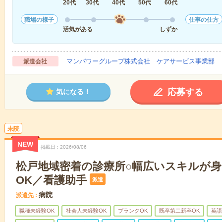
20代
30代
40代
50代
60代
職場の様子
仕事の仕方
活気がある
しずか
マンパワーグループ株式会社 ケアサービス事業部 
派遣会社
応募する
気になる！
未読
NEW
掲載日
2026/08/06
松戸地域密着の診療所○幅広いスキルが
OK／看護助手
派遣
病院
派遣先
職種未経験OK
社会人未経験OK
ブランクOK
既卒第二新卒OK
英語