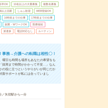
新卒OK
10名以上の大量募集
複数名募集
0歳以上活躍
しゅふ歓迎
WEB登録OK
16時前までの仕事
17時前までの仕事
副業・WワークOK
医療福祉
派遣多
電話対応なし
ルーティン
！事務→介護への転職は相性〇！
ら、曜日も時間も場所もあなたの希望をも
「採用まで時間がかかって不安…」なん
かの役に立つというやりがいが同じだか
対面サポートが私には合っていまし
分／矢切駅から---分