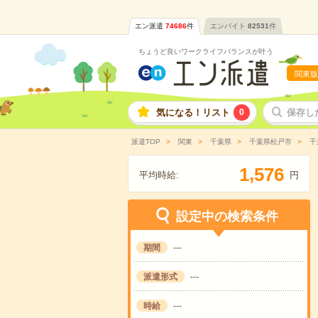
エン派遣
74686
件
エンバイト
82531
件
ちょうど良いワークライフバランスが叶う
関東版
気になる！リスト
0
保存し
派遣TOP
関東
千葉県
千葉県松戸市
千
,
1
5
7
6
平均時給:
円
設定中の検索条件
期間
---
派遣形式
---
時給
---