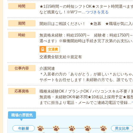
時間
★1日5時間～の時短シフトOK★スタート時間選べます！7:00～1
など残業なし！※Wワー…
つづきを見る
期間
開始日はご相談ください！ ★急募 ★職場が気に入
時給
無資格未経験：時給1550円～ 経験者：時給1750
選べます）※稼働開始時は手続き完了次第のお支払い
交通費
交通費全額支給※規定有
仕事内容
介護関連
＊入居者の方の「ありがとう」が嬉しい＊おじいちゃ
サポートをお任せします！未経験の方でも、誰でもで
応募資格
職種未経験OK / ブランクOK / パソコンスキル不要 /
無資格・未経験OK年齢不問★10名以上採用予定★履
までに担当より電話・メールでご連絡2)電話で登録…
職場の雰囲気
年齢層
男女比率