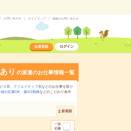
プ・お問い合わせ
サイトマップ
掲載のお問い合わせ
会員登録
ログイン
給あり
の派遣のお仕事情報一覧
ビス系
、
クリエイティブ系
などのお仕事を取り
緒の応募OK
、
週4日勤務
などのこだわり条件
新着順
一括
応募