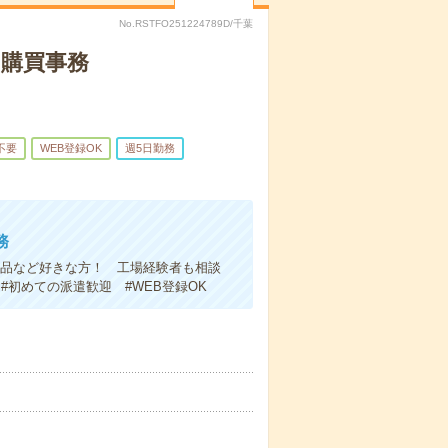
No.RSTFO251224789D/千葉
の購買事務
不要
WEB登録OK
週5日勤務
務
部品など好きな方！ 工場経験者も相談
初めての派遣歓迎 #WEB登録OK