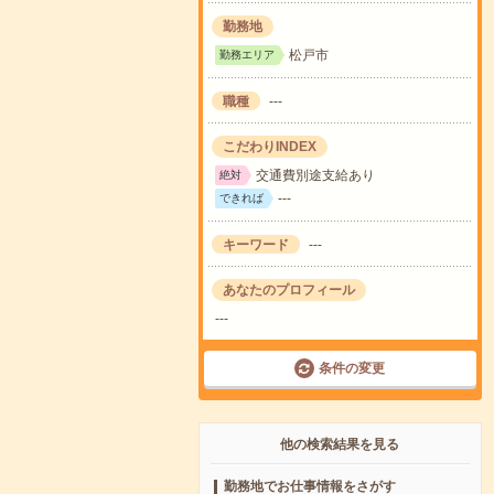
勤務地
松戸市
勤務エリア
職種
---
こだわりINDEX
交通費別途支給あり
絶対
---
できれば
キーワード
---
あなたのプロフィール
---
条件の変更
他の検索結果を見る
勤務地でお仕事情報をさがす