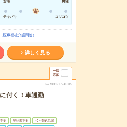
女性
男性
テキパキ
コツコツ
（医療福祉介護関連）
詳しく見る
一括
応募
No.MPGP172J0005
身に付く！車通勤
不要
履歴書不要
40～50代活躍