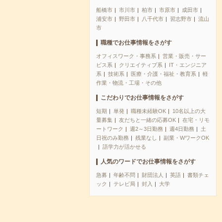
船橋市
市川市
柏市
市原市
成田市
浦安市
野田市
八千代市
習志野市
流山
市
職種でお仕事情報をさがす
オフィスワーク・事務系
営業・販売・サー
ビス系
クリエイティブ系
IT・エンジニア
系
技術系
医療・介護・福祉・教育系
軽
作業・物流・工場・その他
こだわりでお仕事情報をさがす
短期
単発
職種未経験OK
10名以上の大
量募集
友だちと一緒の応募OK
在宅・リモ
ートワーク
週2～3日勤務
週4日勤務
土
日祝のみ勤務
残業なし
副業・WワークOK
語学力が活かせる
人気のワードでお仕事情報をさがす
急募
年齢不問
財団法人
英語
書類チェ
ック
テレビ局
封入
大学