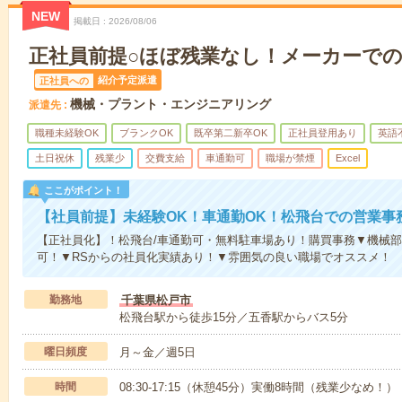
NEW
掲載日
2026/08/06
正社員前提○ほぼ残業なし！メーカーで
紹介予定派遣
正社員への
機械・プラント・エンジニアリング
派遣先
職種未経験OK
ブランクOK
既卒第二新卒OK
正社員登用あり
英語
土日祝休
残業少
交費支給
車通勤可
職場が禁煙
Excel
ここがポイント！
【社員前提】未経験OK！車通勤OK！松飛台での営業事
【正社員化】！松飛台/車通勤可・無料駐車場あり！購買事務▼機械
可！▼RSからの社員化実績あり！▼雰囲気の良い職場でオススメ！ #
勤務地
千葉県松戸市
松飛台駅から徒歩15分／五香駅からバス5分
曜日頻度
月～金／週5日
時間
08:30-17:15（休憩45分）実働8時間（残業少なめ！）