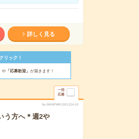
詳しく見る
クリック！
」
や
「応募歓迎」
が届きます！
一括
応募
No.MANPWK1001324-10
いう方へ＊週2や