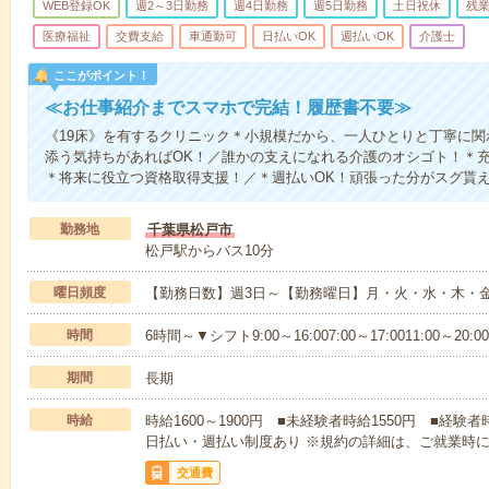
WEB登録OK
週2～3日勤務
週4日勤務
週5日勤務
土日祝休
残
医療福祉
交費支給
車通勤可
日払いOK
週払いOK
介護士
ここがポイント！
≪お仕事紹介までスマホで完結！履歴書不要≫
《19床》を有するクリニック＊小規模だから、一人ひとりと丁寧に
添う気持ちがあればOK！／誰かの支えになれる介護のオシゴト！＊
＊将来に役立つ資格取得支援！／＊週払いOK！頑張った分がスグ貰
勤務地
千葉県松戸市
松戸駅からバス10分
曜日頻度
【勤務日数】週3日～【勤務曜日】月・火・水・木・
時間
6時間～▼シフト9:00～16:007:00～17:0011:00～20:00
期間
長期
時給
時給1600～1900円 ■未経験者時給1550円 ■経験者
日払い・週払い制度あり ※規約の詳細は、ご就業時
交通費