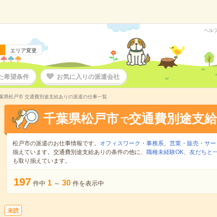
ヘル
エリア変更
た希望条件
お気に入りの派遣会社
葉県松戸市 交通費別途支給ありの派遣の仕事一覧
千葉県松戸市
交通費別途支
で
松戸市の派遣のお仕事情報です。
オフィスワーク・事務系
、
営業・販売・サー
揃えています。交通費別途支給ありの条件の他に、
職種未経験OK
、
友だちと一
も取り揃えています。
197
1
30
件中
～
件を表示中
未読