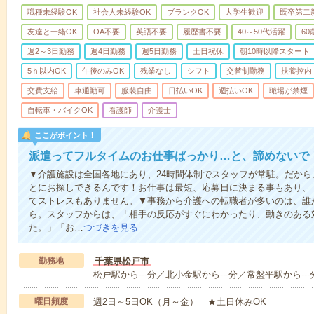
職種未経験OK
社会人未経験OK
ブランクOK
大学生歓迎
既卒第二
友達と一緒OK
OA不要
英語不要
履歴書不要
40～50代活躍
6
週2～3日勤務
週4日勤務
週5日勤務
土日祝休
朝10時以降スタート
5ｈ以内OK
午後のみOK
残業なし
シフト
交替制勤務
扶養控内
交費支給
車通勤可
服装自由
日払いOK
週払いOK
職場が禁煙
自転車・バイクOK
看護師
介護士
ここがポイント！
派遣ってフルタイムのお仕事ばっかり…と、諦めないで
▼介護施設は全国各地にあり、24時間体制でスタッフが常駐。だか
とにお探しできるんです！お仕事は最短、応募日に決まる事もあり、
てストレスもありません。▼事務から介護への転職者が多いのは、誰
ら。スタッフからは、「相手の反応がすぐにわかったり、動きのある
た。」「お…
つづきを見る
勤務地
千葉県松戸市
松戸駅から---分／北小金駅から---分／常盤平駅から---
曜日頻度
週2日～5日OK（月～金） ★土日休みOK