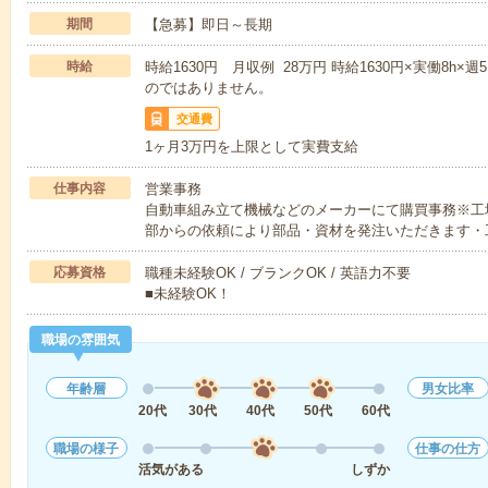
期間
【急募】即日～長期
時給
時給1630円 月収例 28万円 時給1630円×実働8h×
のではありません。
交通費
1ヶ月3万円を上限として実費支給
仕事内容
営業事務
自動車組み立て機械などのメーカーにて購買事務※工
部からの依頼により部品・資材を発注いただきます・
応募資格
職種未経験OK / ブランクOK / 英語力不要
■未経験OK！
職場の雰囲気
年齢層
男女比率
20代
30代
40代
50代
60代
職場の様子
仕事の仕方
活気がある
しずか