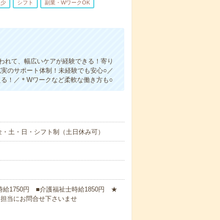
業少
シフト
副業・WワークOK
関われて、幅広いケアが経験できる！寄り
充実のサポート体制！未経験でも安心○／
える！／＊Wワークなど柔軟な働き方も○
金・土・日・シフト制（土日休み可）
時給1750円 ■介護福祉士時給1850円 ★
に担当にお問合せ下さいませ