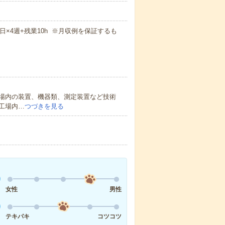
週5日×4週+残業10h ※月収例を保証するも
場内の装置、機器類、測定装置など技術
工場内…
つづきを見る
女性
男性
テキパキ
コツコツ