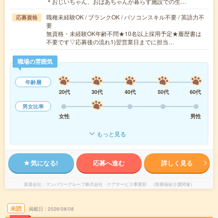
＊おじいちゃん、おばあちゃんが暮らす施設での生…
職種未経験OK / ブランクOK / パソコンスキル不要 / 英語力不
応募資格
要
無資格・未経験OK年齢不問★10名以上採用予定★履歴書は
不要です▽応募後の流れ1)翌営業日までに担当…
職場の雰囲気
年齢層
20代
30代
40代
50代
60代
男女比率
女性
男性
もっと見る
気になる!
応募へ進む
詳しく見る
派遣会社
マンパワーグループ株式会社 ケアサービス事業部 （医療福祉介護関連）
未読
掲載日
2026/08/08