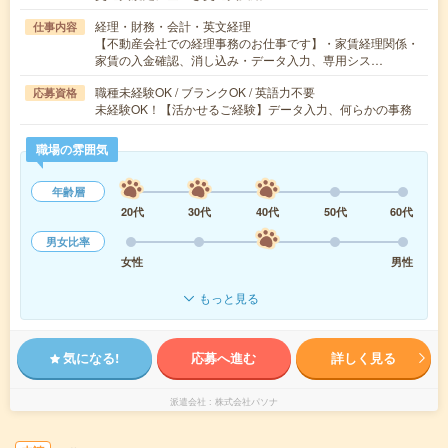
経理・財務・会計・英文経理
仕事内容
【不動産会社での経理事務のお仕事です】・家賃経理関係・
家賃の入金確認、消し込み・データ入力、専用シス…
職種未経験OK / ブランクOK / 英語力不要
応募資格
未経験OK！【活かせるご経験】データ入力、何らかの事務
職場の雰囲気
年齢層
20代
30代
40代
50代
60代
男女比率
女性
男性
もっと見る
気になる!
応募へ進む
詳しく見る
派遣会社
株式会社パソナ