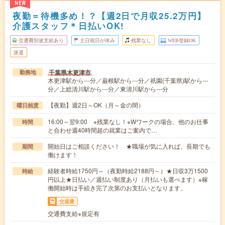
NEW
夜勤＝待機多め！？【週2日で月収25.2万円】
介護スタッフ＊日払いOK!
交通費別途支給あり
土日祝日が休み
残業なし
WEB登録OK
派遣
千葉県木更津市
勤務地
木更津駅から---分／巌根駅から---分／祇園(千葉県)駅から---
分／上総清川駅から---分／東清川駅から---分
【夜勤】週2日～OK（月～金の間）
曜日頻度
16:00～翌9:00 ※残業なし！※Wワークの場合、他のお仕事
時間
と合わせ週40時間超の就業はご案内で…
開始日はご相談ください！ ★職場が気に入れば、長期でも
期間
働けます！
経験者時給1750円～（夜勤時給2188円～）★日収3万1500
時給
円以上★日払い／週払い制度あり（月払いも選べます）※稼
働開始時は手続き完了次第のお支払いとなります。
交通費
交通費支給※規定有