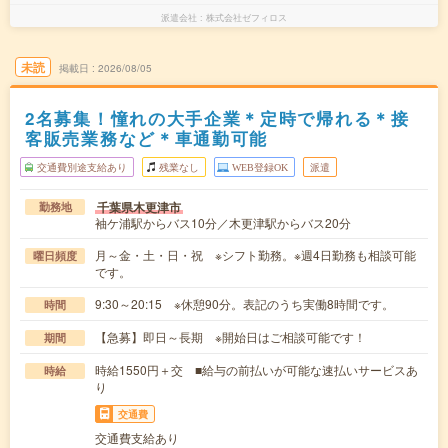
派遣会社
株式会社ゼフィロス
未読
掲載日
2026/08/05
2名募集！憧れの大手企業＊定時で帰れる＊接
客販売業務など＊車通勤可能
交通費別途支給あり
残業なし
WEB登録OK
派遣
千葉県木更津市
勤務地
袖ケ浦駅からバス10分／木更津駅からバス20分
月～金・土・日・祝 ※シフト勤務。※週4日勤務も相談可能
曜日頻度
です。
9:30～20:15 ※休憩90分。表記のうち実働8時間です。
時間
【急募】即日～長期 ※開始日はご相談可能です！
期間
時給1550円＋交 ■給与の前払いが可能な速払いサービスあ
時給
り
交通費
交通費支給あり