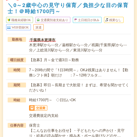
＼0～2歳中心の見守り保育／負担少な目の保育
士！＠時給1700円～
職種未経験OK
交通費別途支給あり
土日祝日が休み
残業なし
WEB登録OK
派遣
千葉県木更津市
勤務地
木更津駅から---分／巌根駅から---分／祇園(千葉県)駅から---
分／上総清川駅から---分／東清川駅から---分
【急募】月～金で週3日～勤務
曜日頻度
7～20時の間で「1日3時間～」OK♪残業はありません！【勤
時間
務シフト例】朝だけ ：7～12時フルタ…
【急募】即日～長期まで大歓迎！ まずは、希望を聞かせてく
期間
ださいね！
時給1700円～ ◇日払いOK
時給
交通費
交通費規定内支給
保育士
仕事内容
【こんなお仕事をお任せ】・子どもたちへの声かけ・見守
り・絵本の読み聞かせ・積み木・ボール遊びなどのサ…