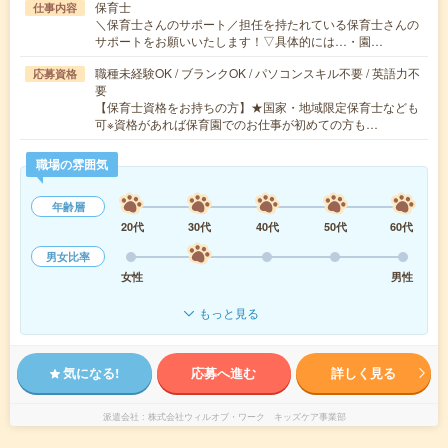
保育士
仕事内容
＼保育士さんのサポート／担任を持たれている保育士さんの
サポートをお願いいたします！▽具体的には…・園…
職種未経験OK / ブランクOK / パソコンスキル不要 / 英語力不
応募資格
要
【保育士資格をお持ちの方】★国家・地域限定保育士なども
可※資格があれば保育園でのお仕事が初めての方も…
職場の雰囲気
年齢層
20代
30代
40代
50代
60代
男女比率
女性
男性
もっと見る
気になる!
応募へ進む
詳しく見る
派遣会社
株式会社ウィルオブ・ワーク キッズケア事業部