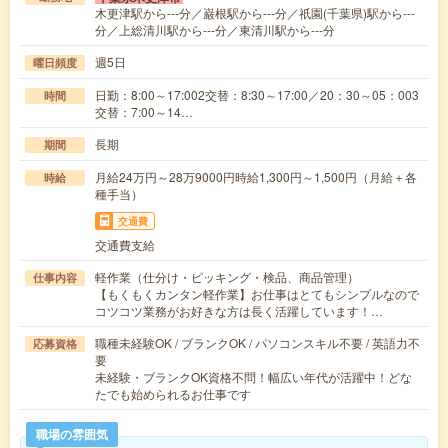
木更津駅から---分／巌根駅から---分／祇園(千葉県)駅から---
分／上総清川駅から---分／東清川駅から---分
週5日
曜日頻度
日勤：8:00～17:002交替：8:30～17:00／20：30～05：003
時間
交替：7:00～14…
長期
期間
月給24万円～28万9000円時給1,300円～1,500円（月給＋各
時給
種手当）
交通費
交通費支給
軽作業（仕分け・ピッキング・検品、商品管理）
仕事内容
【もくもくカンタン軽作業】お仕事はとてもシンプルなので
コツコツ業務がお好きな方は長く活躍しています！…
職種未経験OK / ブランクOK / パソコンスキル不要 / 英語力不
応募資格
要
未経験・ブランクOK資格不問！幅広い年代が活躍中！どな
たでも始められるお仕事です
職場の雰囲気