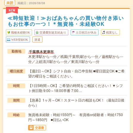
未読
掲載日
2026/08/08
NEW
≪時短歓迎！≫おばあちゃんの買い物付き添い
もお仕事の一つ！＊無資格・未経験OK
職種未経験OK
交通費別途支給あり
土日祝日が休み
残業なし
WEB登録OK
派遣
千葉県木更津市
勤務地
木更津駅から---分／祇園(千葉県)駅から---分／巌根駅から---
分／上総清川駅から---分／東清川駅から---分
【週2日～OK】シフト自由・自己申告制 ■曜日固定OK ■ご希
曜日頻度
望の曜日をご相談ください。
【1日5時間～OK】ご希望の時間をご相談ください！▼シフ
時間
ト例日勤 9:00～18:00早番 7:00…
【急募】1ヶ月～OK！スタート日の相談もOK！（最短2日後
期間
から）
無資格未経験：時給1550円～ 有資格or経験者：時給1750
時給
円～1850円 ■日払いOK
交通費