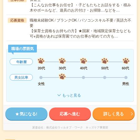
【こんなお仕事をお任せ】・子どもたちとお話をする・積み
木やボールなど、遊具のお片付け・お掃除…などを…
職種未経験OK / ブランクOK / パソコンスキル不要 / 英語力不
応募資格
要
【保育士資格をお持ちの方】★国家・地域限定保育士なども
可※資格があれば保育園でのお仕事が初めての方も…
職場の雰囲気
年齢層
20代
30代
40代
50代
60代
男女比率
女性
男性
もっと見る
気になる!
応募へ進む
詳しく見る
派遣会社
株式会社ウィルオブ・ワーク キッズケア事業部