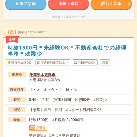
気になる!
応募へ進む
詳しく見る
派遣会社
株式会社パソナ
未読
掲載日
2026/08/06
NEW
時給1500円＊未経験OK＊不動産会社での経理
事務＊残業少
職種未経験OK
交通費別途支給あり
WEB登録OK
派遣
千葉県木更津市
勤務地
木更津駅から車3分
月・火・木・金・土・日・祝
曜日頻度
8:45～17:45 （実働8時間）休憩60分 ※残業少
時間
【急募】即日～長期 ※スタート日相談OK！
期間
時給1500円 ※月収例 240000円～
時給
交通費
交通費規定に基づき交通費支給