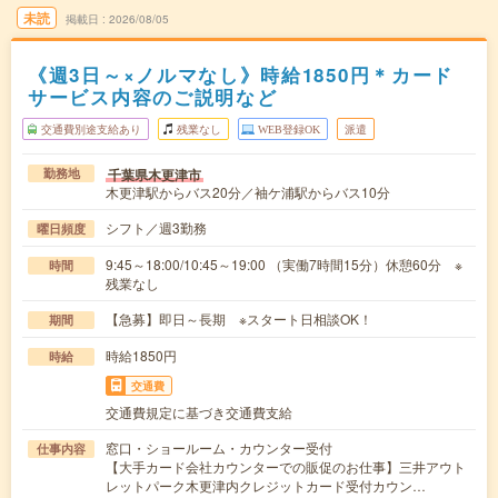
未読
掲載日
2026/08/05
《週3日～×ノルマなし》時給1850円＊カード
サービス内容のご説明など
交通費別途支給あり
残業なし
WEB登録OK
派遣
千葉県木更津市
勤務地
木更津駅からバス20分／袖ケ浦駅からバス10分
シフト／週3勤務
曜日頻度
9:45～18:00/10:45～19:00 （実働7時間15分）休憩60分 ※
時間
残業なし
【急募】即日～長期 ※スタート日相談OK！
期間
時給1850円
時給
交通費
交通費規定に基づき交通費支給
窓口・ショールーム・カウンター受付
仕事内容
【大手カード会社カウンターでの販促のお仕事】三井アウト
レットパーク木更津内クレジットカード受付カウン…