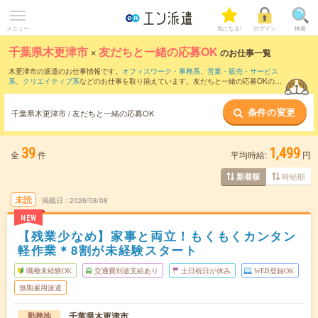
メニュー
気になる!
ログイン
検索
千葉県木更津市
×
友だちと一緒の応募OK
のお仕事一覧
木更津市の派遣のお仕事情報です。
オフィスワーク・事務系
、
営業・販売・サービス
系
、
クリエイティブ系
などのお仕事を取り揃えています。友だちと一緒の応募OKの条
件の他に、
交通費別途支給あり
、
職種未経験OK
、
残業なし
などのこだわり条件も取り
揃えています。
条件の変更
千葉県木更津市 / 友だちと一緒の応募OK
39
1,499
全
件
平均時給:
円
時給順
新着順
未読
掲載日
2026/08/08
NEW
【残業少なめ】家事と両立！もくもくカンタン
軽作業＊8割が未経験スタート
職種未経験OK
交通費別途支給あり
土日祝日が休み
WEB登録OK
無期雇用派遣
千葉県木更津市
勤務地