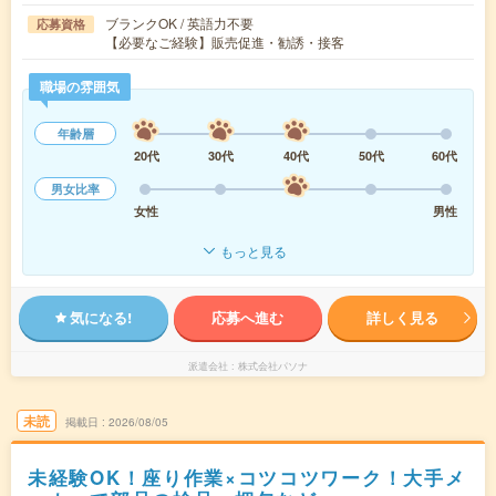
ブランクOK / 英語力不要
応募資格
【必要なご経験】販売促進・勧誘・接客
職場の雰囲気
年齢層
20代
30代
40代
50代
60代
男女比率
女性
男性
もっと見る
気になる!
応募へ進む
詳しく見る
派遣会社
株式会社パソナ
未読
掲載日
2026/08/05
未経験OK！座り作業×コツコツワーク！大手メ