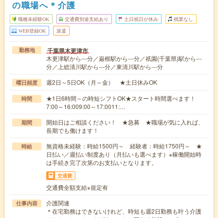
の職場へ＊介護
職種未経験OK
交通費別途支給あり
土日祝日が休み
残業なし
WEB登録OK
派遣
千葉県木更津市
勤務地
木更津駅から---分／巌根駅から---分／祇園(千葉県)駅から---
分／上総清川駅から---分／東清川駅から---分
週2日～5日OK（月～金） ★土日休みOK
曜日頻度
★1日6時間～の時短シフトOK★スタート時間選べます！
時間
7:00～16:009:00～17:0011:…
開始日はご相談ください！ ★急募 ★職場が気に入れば、
期間
長期でも働けます！
無資格未経験：時給1500円～ 経験者：時給1750円～ ★
時給
日払い／週払い制度あり（月払いも選べます）※稼働開始時
は手続き完了次第のお支払いとなります。
交通費
交通費全額支給※規定有
介護関連
仕事内容
＊在宅勤務はできないけれど、時短も週2日勤務も叶う介護