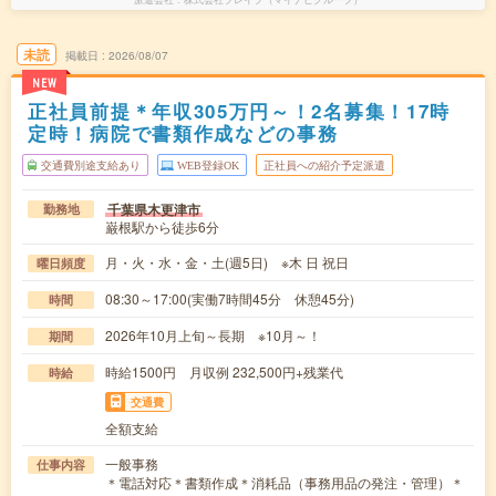
未読
掲載日
2026/08/07
NEW
正社員前提＊年収305万円～！2名募集！17時
定時！病院で書類作成などの事務
交通費別途支給あり
WEB登録OK
正社員への紹介予定派遣
千葉県木更津市
勤務地
巌根駅から徒歩6分
月・火・水・金・土(週5日) ※木 日 祝日
曜日頻度
08:30～17:00(実働7時間45分 休憩45分)
時間
2026年10月上旬～長期 ※10月～！
期間
時給1500円 月収例 232,500円+残業代
時給
交通費
全額支給
一般事務
仕事内容
＊電話対応＊書類作成＊消耗品（事務用品の発注・管理）＊