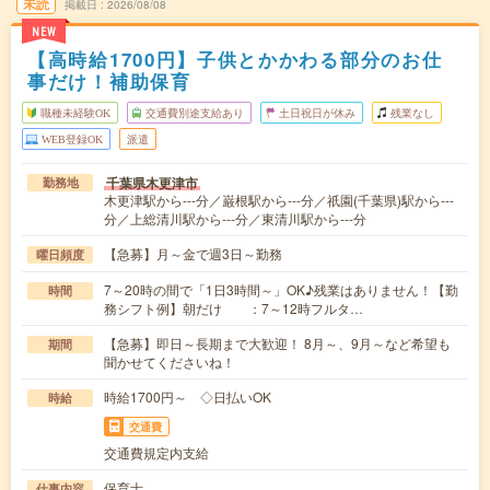
未読
掲載日
2026/08/08
NEW
【高時給1700円】子供とかかわる部分のお仕
事だけ！補助保育
職種未経験OK
交通費別途支給あり
土日祝日が休み
残業なし
WEB登録OK
派遣
千葉県木更津市
勤務地
木更津駅から---分／巌根駅から---分／祇園(千葉県)駅から---
分／上総清川駅から---分／東清川駅から---分
【急募】月～金で週3日～勤務
曜日頻度
7～20時の間で「1日3時間～」OK♪残業はありません！【勤
時間
務シフト例】朝だけ ：7～12時フルタ…
【急募】即日～長期まで大歓迎！ 8月～、9月～など希望も
期間
聞かせてくださいね！
時給1700円～ ◇日払いOK
時給
交通費
交通費規定内支給
保育士
仕事内容