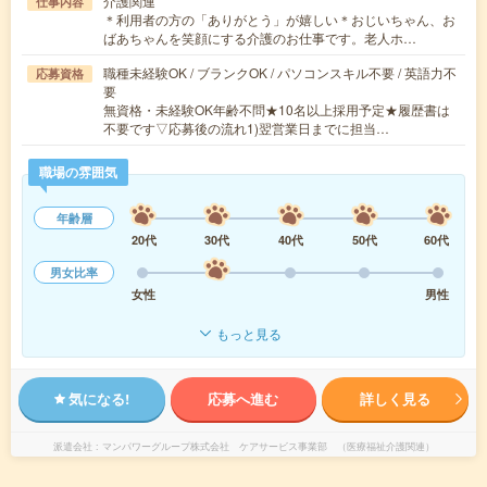
介護関連
仕事内容
＊利用者の方の「ありがとう」が嬉しい＊おじいちゃん、お
ばあちゃんを笑顔にする介護のお仕事です。老人ホ…
職種未経験OK / ブランクOK / パソコンスキル不要 / 英語力不
応募資格
要
無資格・未経験OK年齢不問★10名以上採用予定★履歴書は
不要です▽応募後の流れ1)翌営業日までに担当…
職場の雰囲気
年齢層
20代
30代
40代
50代
60代
男女比率
女性
男性
もっと見る
気になる!
応募へ進む
詳しく見る
派遣会社
マンパワーグループ株式会社 ケアサービス事業部 （医療福祉介護関連）