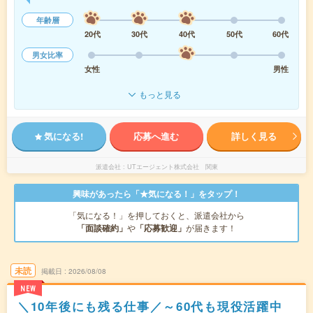
年齢層
20代
30代
40代
50代
60代
男女比率
女性
男性
もっと見る
気になる!
応募へ進む
詳しく見る
派遣会社
UTエージェント株式会社 関東
興味があったら「★気になる！」をタップ！
「気になる！」を押しておくと、派遣会社から
「面談確約」
や
「応募歓迎」
が届きます！
未読
掲載日
2026/08/08
NEW
＼10年後にも残る仕事／～60代も現役活躍中