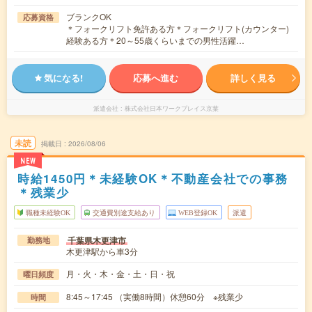
ブランクOK
応募資格
＊フォークリフト免許ある方＊フォークリフト(カウンター)
経験ある方＊20～55歳くらいまでの男性活躍…
気になる!
応募へ進む
詳しく見る
派遣会社
株式会社日本ワークプレイス京葉
未読
掲載日
2026/08/06
NEW
時給1450円＊未経験OK＊不動産会社での事務
＊残業少
職種未経験OK
交通費別途支給あり
WEB登録OK
派遣
千葉県木更津市
勤務地
木更津駅から車3分
月・火・木・金・土・日・祝
曜日頻度
8:45～17:45 （実働8時間）休憩60分 ※残業少
時間