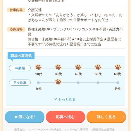
交通費全額支給※規定有
介護関連
仕事内容
＊入居者の方の「ありがとう」が嬉しい＊おじいちゃん、お
ばあちゃんが暮らす施設での生活サポートをお任せ…
職種未経験OK / ブランクOK / パソコンスキル不要 / 英語力不
応募資格
要
無資格・未経験OK年齢不問★10名以上採用予定★履歴書は
不要です▽応募後の流れ1)翌営業日までに担当…
職場の雰囲気
年齢層
20代
30代
40代
50代
60代
男女比率
女性
男性
もっと見る
気になる!
応募へ進む
詳しく見る
派遣会社
マンパワーグループ株式会社 ケアサービス事業部 （医療福祉介護関連）