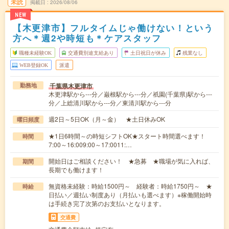
未読
掲載日
2026/08/06
NEW
【木更津市】フルタイムじゃ働けない！という
方へ＊週2や時短も＊ケアスタッフ
職種未経験OK
交通費別途支給あり
土日祝日が休み
残業なし
WEB登録OK
派遣
千葉県木更津市
勤務地
木更津駅から---分／巌根駅から---分／祇園(千葉県)駅から---
分／上総清川駅から---分／東清川駅から---分
週2日～5日OK（月～金） ★土日休みOK
曜日頻度
★1日6時間～の時短シフトOK★スタート時間選べます！
時間
7:00～16:009:00～17:0011:…
開始日はご相談ください！ ★急募 ★職場が気に入れば、
期間
長期でも働けます！
無資格未経験：時給1500円～ 経験者：時給1750円～ ★
時給
日払い／週払い制度あり（月払いも選べます）※稼働開始時
は手続き完了次第のお支払いとなります。
交通費