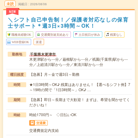
未読
掲載日
2026/08/06
NEW
＼シフト自己申告制！／保護者対応なしの保育
士サポート＊週3日×3時間～OK！
職種未経験OK
交通費別途支給あり
土日祝日が休み
残業なし
WEB登録OK
派遣
千葉県木更津市
勤務地
木更津駅から---分／巌根駅から---分／祇園(千葉県)駅から---
分／上総清川駅から---分／東清川駅から---分
【急募】月～金で週3日～勤務
曜日頻度
★1日3時間～OK♪ 残業はありません！ 【選べるシフト例】7
時間
～19時の間で「1日3時間～」OK♪ …
【急募】即日～長期まで大歓迎！ まずは、希望を聞かせてく
期間
ださいね！
時給1700円～ ◇日払いOK
時給
交通費
交通費規定内支給