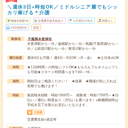
＼週休3日×時短OK／ミドルシニア層でもシッ
カリ稼げる＊介護
職種未経験OK
交通費別途支給あり
土日祝日が休み
残業なし
WEB登録OK
派遣
千葉県木更津市
勤務地
木更津駅から---分／巌根駅から---分／祇園(千葉県)駅から---
分／上総清川駅から---分／東清川駅から---分
週休3日も可能！ 週4日～5日OK（月～金） ★土日休みOK
曜日頻度
★1日6時間～の時短シフトOK★もちろんフルタイムシフト
時間
も可能★スタート時間選べます7:00～16:…
開始日はご相談ください！ ★急募 ★職場が気に入れば、
期間
長期でも働けます！
無資格未経験：時給1500円～ 経験者：時給1750円～★日
時給
払い／週払い制度あり（月払いも選べます）※稼働開始時は
手続き完了次第のお支払いとなります。
交通費
交通費支給※規定有