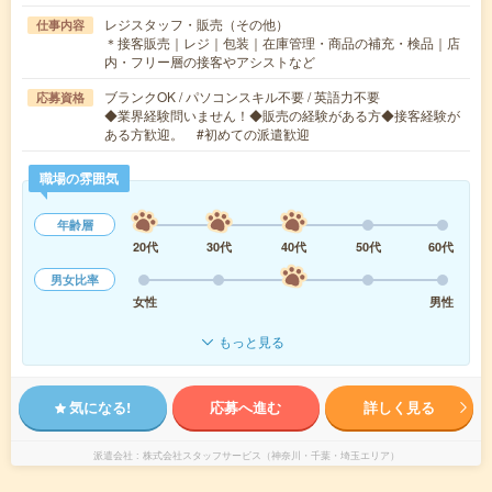
レジスタッフ・販売（その他）
仕事内容
＊接客販売｜レジ｜包装｜在庫管理・商品の補充・検品｜店
内・フリー層の接客やアシストなど
ブランクOK / パソコンスキル不要 / 英語力不要
応募資格
◆業界経験問いません！◆販売の経験がある方◆接客経験が
ある方歓迎。 #初めての派遣歓迎
職場の雰囲気
年齢層
20代
30代
40代
50代
60代
男女比率
女性
男性
もっと見る
気になる!
応募へ進む
詳しく見る
派遣会社
株式会社スタッフサービス（神奈川・千葉・埼玉エリア）