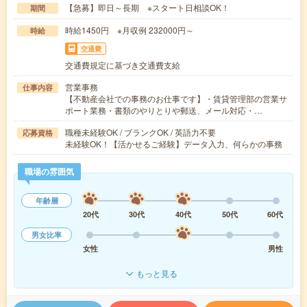
【急募】即日～長期 ※スタート日相談OK！
期間
時給1450円 ※月収例 232000円～
時給
交通費
交通費規定に基づき交通費支給
営業事務
仕事内容
【不動産会社での事務のお仕事です】・賃貸管理部の営業サ
ポート業務・書類のやりとりや郵送、メール対応・…
職種未経験OK / ブランクOK / 英語力不要
応募資格
未経験OK！【活かせるご経験】データ入力、何らかの事務
職場の雰囲気
年齢層
20代
30代
40代
50代
60代
男女比率
女性
男性
もっと見る