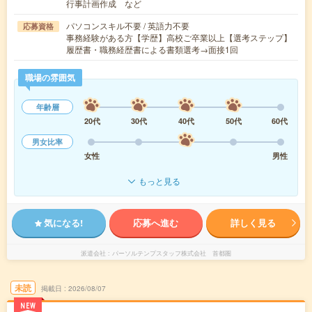
行事計画作成 など
パソコンスキル不要 / 英語力不要
応募資格
事務経験がある方【学歴】高校ご卒業以上【選考ステップ】
履歴書・職務経歴書による書類選考→面接1回
職場の雰囲気
年齢層
20代
30代
40代
50代
60代
男女比率
女性
男性
もっと見る
気になる!
応募へ進む
詳しく見る
派遣会社
パーソルテンプスタッフ株式会社 首都圏
未読
掲載日
2026/08/07
NEW