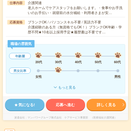
介護関連
仕事内容
老人ホームでケアスタッフをお願いします。・食事やお手洗
いのお手伝い・就寝前の水分補給・利用者さまが安…
ブランクOK / パソコンスキル不要 / 英語力不要
応募資格
介護経験のある方（無資格でもOK！）ブランクOK年齢・学
歴不問★10名以上採用予定★履歴書は不要です…
職場の雰囲気
年齢層
20代
30代
40代
50代
60代
男女比率
女性
男性
もっと見る
気になる!
応募へ進む
詳しく見る
派遣会社
マンパワーグループ株式会社 ケアサービス事業部 （医療福祉介護関連）