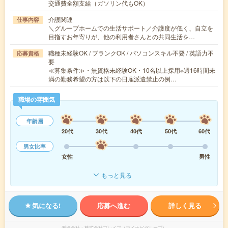
交通費全額支給（ガソリン代もOK）
介護関連
仕事内容
＼グループホームでの生活サポート／介護度が低く、自立を
目指すお年寄りが、他の利用者さんとの共同生活を…
職種未経験OK / ブランクOK / パソコンスキル不要 / 英語力不
応募資格
要
≪募集条件≫・無資格未経験OK・10名以上採用※週16時間未
満の勤務希望の方は以下の日雇派遣禁止の例…
職場の雰囲気
年齢層
20代
30代
40代
50代
60代
男女比率
女性
男性
もっと見る
気になる!
応募へ進む
詳しく見る
派遣会社
株式会社ブレイブ（マイナビグループ）