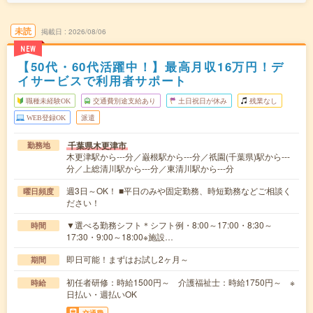
未読
掲載日
2026/08/06
NEW
【50代・60代活躍中！】最高月収16万円！デ
イサービスで利用者サポート
職種未経験OK
交通費別途支給あり
土日祝日が休み
残業なし
WEB登録OK
派遣
千葉県木更津市
勤務地
木更津駅から---分／巌根駅から---分／祇園(千葉県)駅から---
分／上総清川駅から---分／東清川駅から---分
週3日～OK！ ■平日のみや固定勤務、時短勤務などご相談く
曜日頻度
ださい！
▼選べる勤務シフト＊シフト例・8:00～17:00・8:30～
時間
17:30・9:00～18:00※施設…
即日可能！まずはお試し2ヶ月～
期間
初任者研修：時給1500円～ 介護福祉士：時給1750円～ ※
時給
日払い・週払いOK