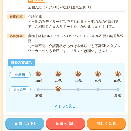
交通費
全額支給（※ガソリン代は別途規定あり）
介護関連
仕事内容
＜日勤のみデイサービスでのお仕事＞日中のみの介護施設
で、ご利用者さまのサポートをお願い致します！【主…
職種未経験OK / ブランクOK / パソコンスキル不要 / 英語力不
応募資格
要
＼年齢不問！介護資格があれば未経験でも応募OK／ダブル
ワーカーの方も歓迎です！ブランクは問いません！…
職場の雰囲気
年齢層
20代
30代
40代
50代
60代
男女比率
女性
男性
もっと見る
気になる!
応募へ進む
詳しく見る