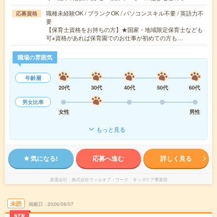
職種未経験OK / ブランクOK / パソコンスキル不要 / 英語力不
応募資格
要
【保育士資格をお持ちの方】★国家・地域限定保育士なども
可※資格があれば保育園でのお仕事が初めての方も…
職場の雰囲気
年齢層
20代
30代
40代
50代
60代
男女比率
女性
男性
もっと見る
気になる!
応募へ進む
詳しく見る
派遣会社
株式会社ウィルオブ・ワーク キッズケア事業部
未読
掲載日
2026/08/07
NEW