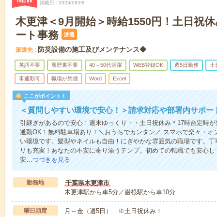
NEW
掲載日
2026/08/08
木更津＜9月開始＞時給1550円！土日祝
ート事務
派遣
防災設備の施工及びメンテナンス◆
派遣先
英語不要
履歴書不要
40～50代活躍
WEB登録OK
週5日勤務
土
車通勤可
職場が禁煙
Word
Excel
ここがポイント！
＜質問しやすい環境で安心！＞請求対応や部署内サポー
引継ぎがあるので安心！週末ゆっくり・・土日祝休み＊17時台定時が魅
通勤OK！無料駐車場あり！＼おうちでカンタン／ スマホで楽々・オ
い環境です。髪型やネイルも自由！にぎやかな雰囲気の職場です。丁
リも充実！あなたの不安に寄り添うテンプ。初めての転職でも安心し
安…
つづきを見る
勤務地
千葉県木更津市
木更津駅から車5分／巌根駅から車10分
曜日頻度
月～金（週5日） ※土日祝休み！