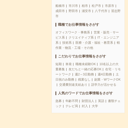
船橋市
市川市
柏市
松戸市
市原市
成田市
野田市
浦安市
八千代市
習志野
市
職種でお仕事情報をさがす
オフィスワーク・事務系
営業・販売・サー
ビス系
クリエイティブ系
IT・エンジニア
系
技術系
医療・介護・福祉・教育系
軽
作業・物流・工場・その他
こだわりでお仕事情報をさがす
短期
単発
職種未経験OK
10名以上の大
量募集
友だちと一緒の応募OK
在宅・リモ
ートワーク
週2～3日勤務
週4日勤務
土
日祝のみ勤務
残業なし
副業・WワークOK
交通費別途支給あり
語学力が活かせる
人気のワードでお仕事情報をさがす
急募
年齢不問
財団法人
英語
書類チェ
ック
テレビ局
封入
大学