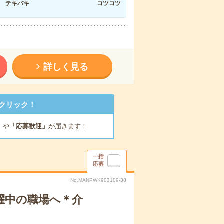
テキパキ
コツコツ
詳しく見る
クリック！
」
や
「応募歓迎」
が届きます！
一括
応募
No.MANPWK903109-38
躍中の職場へ＊介