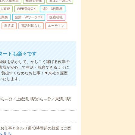
以上の大量募集
複数名募集
友達と一緒OK
ふ歓迎
WEB登録OK
週2～3日勤務
制勤務
副業・WワークOK
医療福祉
派遣多
電話対応なし
ルーティン
タートも楽々です
円。経験を活かして、かしこく稼げる夜勤の
者様が安心して生活・就寝できるように
、負担すくなめなお仕事！▼来社＆履歴
いたします。
から---分／上総清川駅から---分／東清川駅
他のお仕事と合わせ週40時間超の就業はご案
を見る