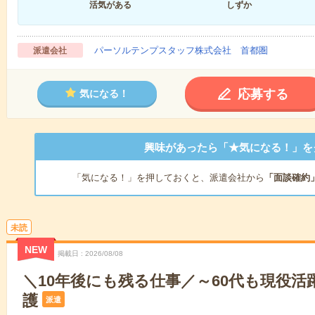
活気がある
しずか
パーソルテンプスタッフ株式会社 首都圏
派遣会社
応募する
気になる！
興味があったら「★気になる！」を
「気になる！」を押しておくと、派遣会社から
「面談確約
未読
NEW
掲載日
2026/08/08
＼10年後にも残る仕事／～60代も現役活
護
派遣