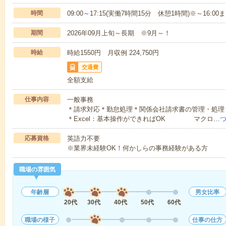
時間
09:00～17:15(実働7時間15分 休憩1時間)※～16:
期間
2026年09月上旬～長期 ※9月～！
時給
時給1550円 月収例 224,750円
交通費
全額支給
仕事内容
一般事務
＊請求対応＊勤怠処理＊関係会社請求書の管理・処理
＊Excel：基本操作ができればOK マクロ…
応募資格
英語力不要
※業界未経験OK！何かしらの事務経験がある方
職場の雰囲気
年齢層
男女比率
20代
30代
40代
50代
60代
職場の様子
仕事の仕方