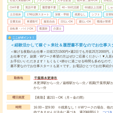
社会人未経験OK
ブランクOK
大学生歓迎
既卒第二新卒OK
10名
OA不要
英語不要
履歴書不要
40～50代活躍
60歳以上活躍
しゅ
土日祝休
17時以降スタート
深夜・早朝
残業なし
シフト
交替
交費支給
車通勤可
服装自由
日払いOK
週払いOK
職場が禁煙
自転車・バイクOK
看護師
介護士
ここがポイント！
＜経験活かして稼ぐ＞来社＆履歴書不要なのでお仕事ス
＜稼げる夜勤のお仕事＞日収3万1500円×週2日でも月収25万2000
お仕事です。副業・Wワーク希望の方はぜひご応募ください！▼入居
お手伝いいただきます！もくもく×静かに過ごせる時間も多めなので
書不要なのでお仕事スタートも楽々です。お電話ひとつでお仕事紹介
勤務地
千葉県木更津市
木更津駅から---分／巌根駅から---分／祇園(千葉県)駅
から---分
曜日頻度
【夜勤】週2日～OK（月～金の間）
時間
16:00～翌9:00 ※残業なし！※Wワークの場合、
内できません※法令に基づき、週20時間以上…
つづき