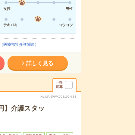
女性
男性
テキパキ
コツコツ
（医療福祉介護関連）
詳しく見る
一括
応募
No.MANPWK903109N-38
万円】介護スタッ