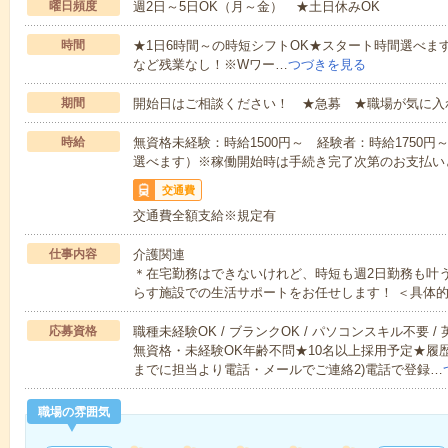
曜日頻度
週2日～5日OK（月～金） ★土日休みOK
時間
★1日6時間～の時短シフトOK★スタート時間選べます！7:00～1
など残業なし！※Wワー…
つづきを見る
期間
開始日はご相談ください！ ★急募 ★職場が気に入
時給
無資格未経験：時給1500円～ 経験者：時給1750
選べます）※稼働開始時は手続き完了次第のお支払い
交通費
交通費全額支給※規定有
仕事内容
介護関連
＊在宅勤務はできないけれど、時短も週2日勤務も叶
らす施設での生活サポートをお任せします！ ＜具体
応募資格
職種未経験OK / ブランクOK / パソコンスキル不要 /
無資格・未経験OK年齢不問★10名以上採用予定★履
までに担当より電話・メールでご連絡2)電話で登録…
職場の雰囲気