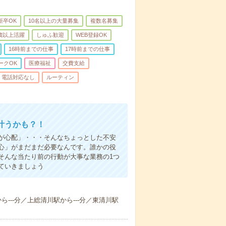
新卒OK
10名以上の大量募集
複数名募集
0歳以上活躍
しゅふ歓迎
WEB登録OK
16時前までの仕事
17時前までの仕事
ークOK
医療福祉
交費支給
電話対応なし
ルーティン
叶うかも？！
事が心配」・・・そんなちょっとした不安
心」がまだまだ必要なんです。誰かの役
そんな当たり前の行動が大事な業務の1つ
ていきましょう
から---分／上総清川駅から---分／東清川駅