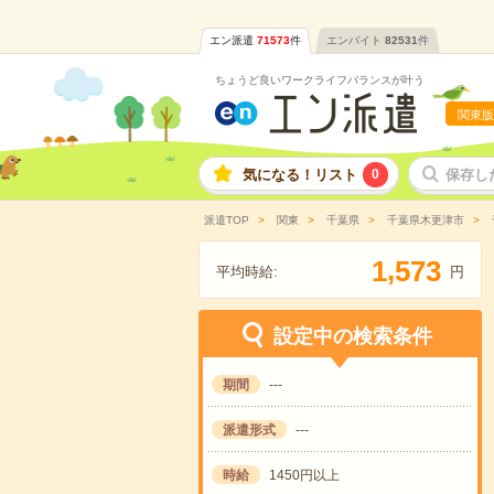
エン派遣
71573
件
エンバイト
82531
件
ちょうど良いワークライフバランスが叶う
関東版
気になる！リスト
0
保存し
派遣TOP
関東
千葉県
千葉県木更津市
,
1
5
7
3
平均時給:
円
設定中の検索条件
期間
---
派遣形式
---
時給
1450円以上