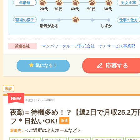
年齢層
男女比率
20代
30代
40代
50代
60代
職場の様子
仕事の仕方
活気がある
しずか
マンパワーグループ株式会社 ケアサービス事業部 
派遣会社
応募する
気になる！
未読
NEW
掲載日
2026/08/08
夜勤＝待機多め！？【週2日で月収25.2
フ＊日払いOK!
派遣
＜ご近所の老人ホームなど＞
派遣先