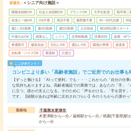
＜シニア向け施設＞
派遣先
職種未経験OK
社会人未経験OK
ブランクOK
大学生歓迎
既卒第二
友達と一緒OK
OA不要
英語不要
履歴書不要
40～50代活躍
6
週2～3日勤務
週4日勤務
週5日勤務
土日祝休
朝10時以降スタート
午後のみOK
残業なし
シフト
交替制勤務
扶養控内
副業・Wワ
車通勤可
服装自由
日払いOK
週払いOK
職場が禁煙
派遣多
自転車・バイクOK
看護師
介護士
ここがポイント！
コンビニより多い「高齢者施設」でご近所でのお仕事も
【ずっと働ける】「AIって便利」でも・・・これからの「自分の仕
な気持ちありますよね。高齢者施設での業務では、あなたの「手」「
に立つ、誰かの支えになる。そのために「声をかける」「手を貸す」
です。【経験があれば年齢に左右されづらい】今のうちから介護やっ
勤務地
千葉県木更津市
木更津駅から---分／巌根駅から---分／祇園(千葉県)駅
から---分