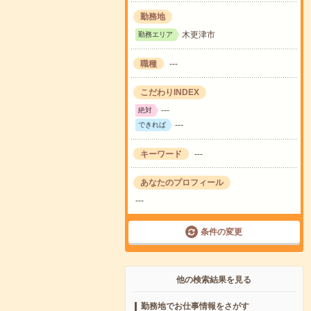
勤務地
木更津市
勤務エリア
職種
---
こだわりINDEX
---
絶対
---
できれば
キーワード
---
あなたのプロフィール
---
条件の変更
他の検索結果を見る
勤務地でお仕事情報をさがす