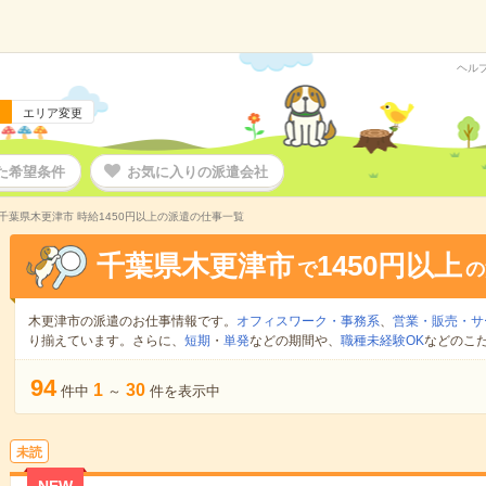
ヘル
エリア変更
た希望条件
お気に入りの派遣会社
千葉県木更津市 時給1450円以上の派遣の仕事一覧
千葉県木更津市
1450円以上
で
の
木更津市の派遣のお仕事情報です。
オフィスワーク・事務系
、
営業・販売・サ
り揃えています。さらに、
短期
・
単発
などの期間や、
職種未経験OK
などのこ
94
1
30
件中
～
件を表示中
未読