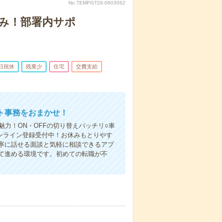
No.TEMPGT26-0603062
休み！部署内サポ
日祝休
残業少
住宅
交費支給
ト事務をおまかせ！
力！ON・OFFの切り替えバッチリ○車
ンライン登録受付中！お休みもとりやす
寧に話せる面談と気軽に相談できるアプ
て進める環境です。初めての転職が不