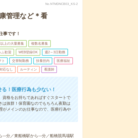
No.NTMDNCB03_KS-2
健康管理など＊看
仕事です！
名以上の大量募集
複数名募集
ゅふ歓迎
WEB登録OK
週2～3日勤務
フト
交替制勤務
扶養控内
医療福祉
対応なし
ルーティン
看護師
かせる！医療行為も少ない！
も、資格をお持ちであればすぐスタートで
すさは抜群！保育園なのでもちろん夜勤は
理がメインのお仕事なので、医療行為や
ら---分／東船橋駅から---分／船橋競馬場駅