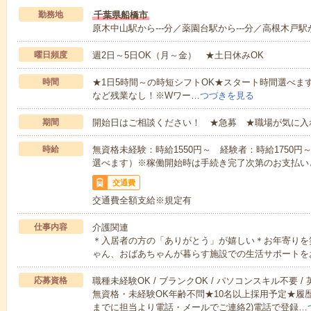
勤務地
千葉県船橋市
原木中山駅から---分／薬園台駅から---分／高根木戸駅か
曜日頻度
週2日～5日OK（月～金） ★土日休みOK
時間
★1日5時間～の時短シフトOK★スタート時間選べます！7:00～1
など残業なし！※Wワー…
つづきを見る
期間
開始日はご相談ください！ ★急募 ★職場が気に入
時給
無資格未経験：時給1550円～ 経験者：時給1750
選べます）※稼働開始時は手続き完了次第のお支払い
交通費
交通費全額支給※規定有
仕事内容
介護関連
＊入居者の方の「ありがとう」が嬉しい＊お年寄りを
ゃん、おばあちゃんが暮らす施設での生活サポートを
応募資格
職種未経験OK / ブランクOK / パソコンスキル不要 /
無資格・未経験OK年齢不問★10名以上採用予定★履
までに担当より電話・メールでご連絡2)電話で登録…