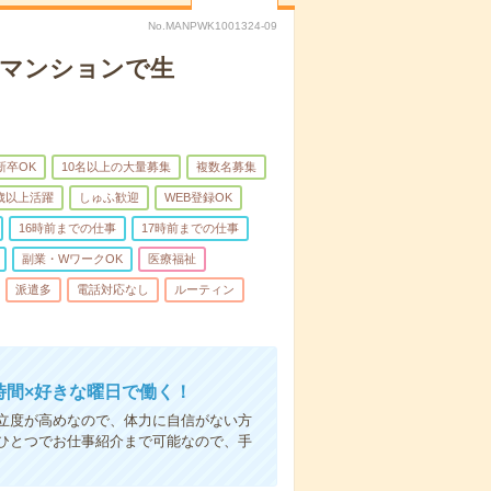
No.MANPWK1001324-09
者マンションで生
新卒OK
10名以上の大量募集
複数名募集
0歳以上活躍
しゅふ歓迎
WEB登録OK
16時前までの仕事
17時前までの仕事
副業・WワークOK
医療福祉
派遣多
電話対応なし
ルーティン
時間×好きな曜日で働く！
立度が高めなので、体力に自信がない方
ひとつでお仕事紹介まで可能なので、手