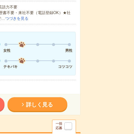
 英語力不要
歴書不要・来社不要（電話登録OK）★社
で…
つづきを見る
女性
男性
テキパキ
コツコツ
詳しく見る
一括
応募