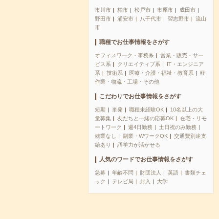
市川市
柏市
松戸市
市原市
成田市
野田市
浦安市
八千代市
習志野市
流山
市
職種でお仕事情報をさがす
オフィスワーク・事務系
営業・販売・サー
ビス系
クリエイティブ系
IT・エンジニア
系
技術系
医療・介護・福祉・教育系
軽
作業・物流・工場・その他
こだわりでお仕事情報をさがす
短期
単発
職種未経験OK
10名以上の大
量募集
友だちと一緒の応募OK
在宅・リモ
ートワーク
週4日勤務
土日祝のみ勤務
残業なし
副業・WワークOK
交通費別途支
給あり
語学力が活かせる
人気のワードでお仕事情報をさがす
急募
年齢不問
財団法人
英語
書類チェ
ック
テレビ局
封入
大学