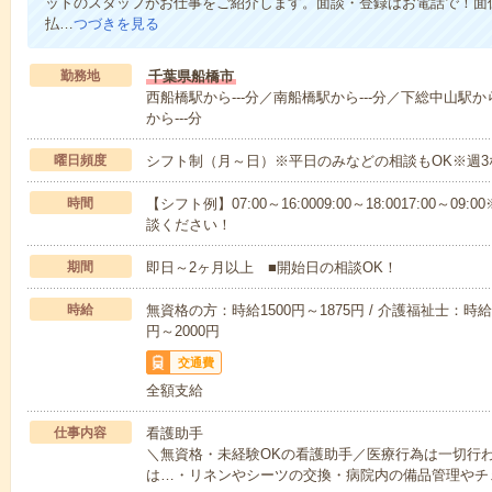
ットのスタッフがお仕事をご紹介します。面談・登録はお電話で！面
払…
つづきを見る
勤務地
千葉県船橋市
西船橋駅から---分／南船橋駅から---分／下総中山駅か
から---分
曜日頻度
シフト制（月～日）※平日のみなどの相談もOK※週3
時間
【シフト例】07:00～16:0009:00～18:0017:00
談ください！
期間
即日～2ヶ月以上 ■開始日の相談OK！
時給
無資格の方：時給1500円～1875円 / 介護福祉士：時給1
円～2000円
交通費
全額支給
仕事内容
看護助手
＼無資格・未経験OKの看護助手／医療行為は一切行
は…・リネンやシーツの交換・病院内の備品管理やチ