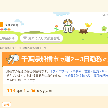
ヘル
エリア変更
た希望条件
お気に入りの派遣会社
葉県船橋市 週2～3日勤務の派遣の仕事一覧
千葉県船橋市
週2～3日勤務
で
の
船橋市の派遣のお仕事情報です。
オフィスワーク・事務系
、
営業・販売・サー
揃えています。週2～3日勤務の条件の他に、
交通費別途支給あり
、
職種未経験
件も取り揃えています。
113
1
30
件中
～
件を表示中
未読