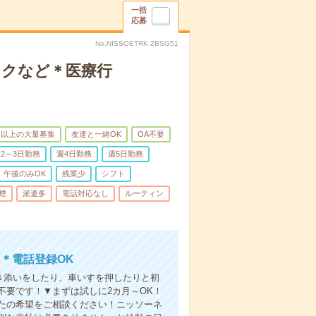
一括
応募
No.NISSOETRK-2BSG51
ックなど＊医療行
名以上の大量募集
友達と一緒OK
OA不要
2～3日勤務
週4日勤務
週5日勤務
午後のみOK
残業少
シフト
煙
派遣多
電話対応なし
ルーティン
＊電話登録OK
付き添いをしたり、車いすを押したりと初
不要です！▼まずは試しに2カ月～OK！
たの希望をご相談ください！ニッソーネ