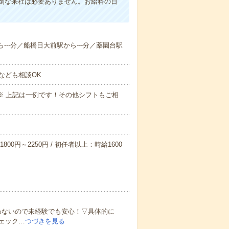
倒な来社は必要ありません。お給料の日
ら---分／船橋日大前駅から---分／薬園台駅
なども相談OK
～09:00※ 上記は一例です！その他シフトもご相
800円～2250円 / 初任者以上：時給1600
わないので未経験でも安心！▽具体的に
ェック…
つづきを見る