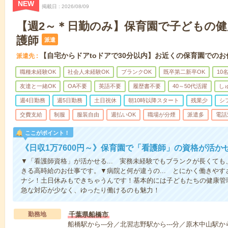
NEW
掲載日
2026/08/09
【週2～＊日勤のみ】保育園で子どもの
護師
派遣
【自宅からドアtoドアで30分以内】お近くの保育園でのお
派遣先
職種未経験OK
社会人未経験OK
ブランクOK
既卒第二新卒OK
10
友達と一緒OK
OA不要
英語不要
履歴書不要
40～50代活躍
し
週4日勤務
週5日勤務
土日祝休
朝10時以降スタート
残業少
シ
交費支給
制服
服装自由
週払いOK
職場が分煙
派遣多
電話
ここがポイント！
《日収1万7600円～》保育園で「看護師」の資格が活
▼「看護師資格」が活かせる... 実務未経験でもブランクが長くて
きる高時給のお仕事です。▼病院と何が違うの... とにかく働きや
ナシ！土日休みもできちゃうんです！基本的には子どもたちの健康管
急な対応が少なく、ゆったり働けるのも魅力！
勤務地
千葉県船橋市
船橋駅から---分／北習志野駅から---分／原木中山駅か