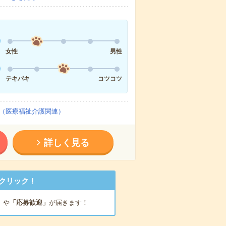
女性
男性
テキパキ
コツコツ
（医療福祉介護関連）
詳しく見る
クリック！
」
や
「応募歓迎」
が届きます！