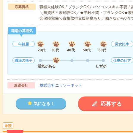
応募資格
職種未経験OK / ブランクOK / パソコンスキル不要 /
＼無資格＊未経験OK／★年齢不問・ブランクOK★履
会保険完備＼資格取得支援制度あり／働きながら0円
職場の雰囲気
年齢層
男女比率
20代
30代
40代
50代
60代
職場の様子
仕事の仕方
活気がある
しずか
株式会社ニッソーネット
派遣会社
応募する
気になる！
未読