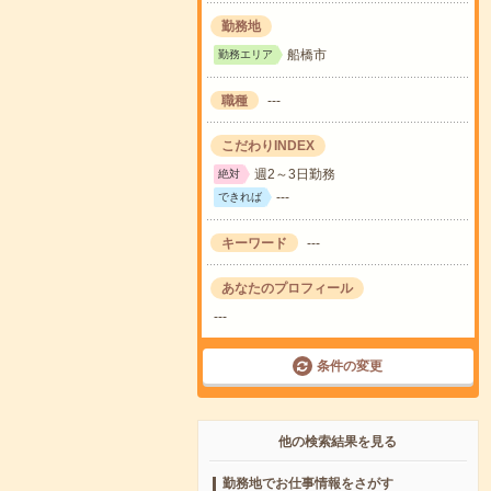
勤務地
船橋市
勤務エリア
職種
---
こだわりINDEX
週2～3日勤務
絶対
---
できれば
キーワード
---
あなたのプロフィール
---
条件の変更
他の検索結果を見る
勤務地でお仕事情報をさがす