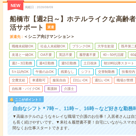
NEW
掲載日
2026/08/09
船橋市【週2日～】ホテルライクな高齢
活サポート
派遣
＜シニア向けマンション＞
派遣先
職種未経験OK
社会人未経験OK
ブランクOK
大学生歓迎
既卒第二
友達と一緒OK
OA不要
英語不要
履歴書不要
40～50代活躍
6
週2～3日勤務
週4日勤務
週5日勤務
土日祝休
朝10時以降スタート
5ｈ以内OK
午後のみOK
残業なし
シフト
交替制勤務
扶養控内
交費支給
車通勤可
服装自由
日払いOK
週払いOK
職場が禁煙
自転車・バイクOK
看護師
介護士
ここがポイント！
自由なシフト＊7時～、11時～、16時～など好きな勤務
▼高級ホテルのようなキレイな職場で介護のお仕事！入居者さんは自
も長く続けやすいです。▼来社＆履歴書不要！自宅にいながらスマホ
間なくお仕事スタートできます。