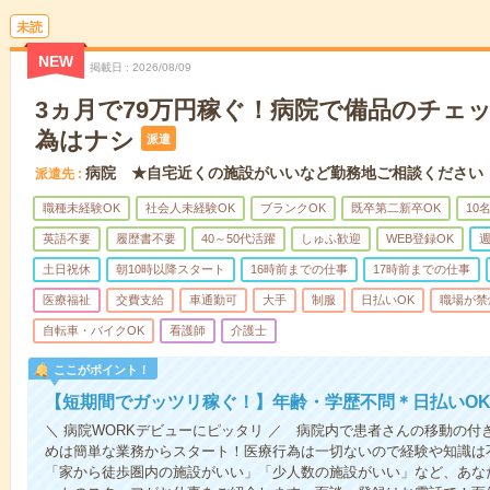
未読
NEW
掲載日
2026/08/09
3ヵ月で79万円稼ぐ！病院で備品のチェ
為はナシ
派遣
病院 ★自宅近くの施設がいいなど勤務地ご相談ください
派遣先
職種未経験OK
社会人未経験OK
ブランクOK
既卒第二新卒OK
10
英語不要
履歴書不要
40～50代活躍
しゅふ歓迎
WEB登録OK
週
土日祝休
朝10時以降スタート
16時前までの仕事
17時前までの仕事
医療福祉
交費支給
車通勤可
大手
制服
日払いOK
職場が禁
自転車・バイクOK
看護師
介護士
ここがポイント！
【短期間でガッツリ稼ぐ！】年齢・学歴不問＊日払いOK
＼ 病院WORKデビューにピッタリ ／ 病院内で患者さんの移動の
めは簡単な業務からスタート！医療行為は一切ないので経験や知識は
「家から徒歩圏内の施設がいい」「少人数の施設がいい」など、あな