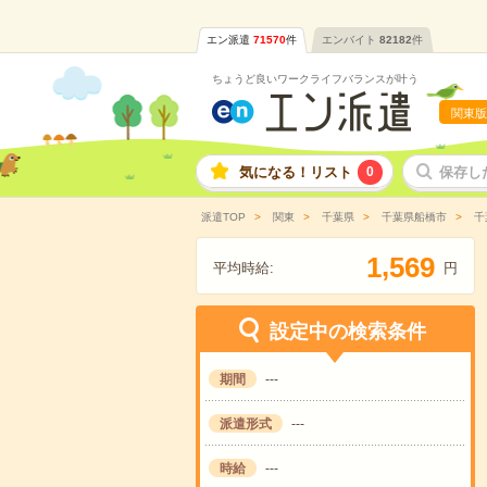
エン派遣
71570
件
エンバイト
82182
件
ちょうど良いワークライフバランスが叶う
関東版
気になる！リスト
0
保存し
派遣TOP
関東
千葉県
千葉県船橋市
千
,
1
5
6
9
平均時給:
円
設定中の検索条件
期間
---
派遣形式
---
時給
---