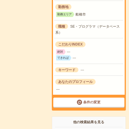
勤務地
船橋市
勤務エリア
職種
SE・プログラマ（データベース
系）
こだわりINDEX
---
絶対
---
できれば
キーワード
---
あなたのプロフィール
---
条件の変更
他の検索結果を見る