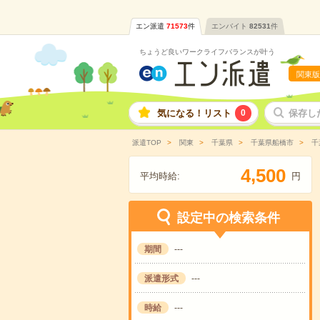
エン派遣
71573
件
エンバイト
82531
件
ちょうど良いワークライフバランスが叶う
関東版
気になる！リスト
0
保存し
派遣TOP
関東
千葉県
千葉県船橋市
千
,
4
5
0
0
平均時給:
円
設定中の検索条件
期間
---
派遣形式
---
時給
---