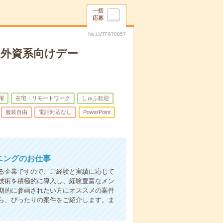
一括
応募
No.LVTF670057
】外資系向けデー
躍
在宅・リモートワーク
しゅふ歓迎
服装自由
電話対応なし
PowerPoint
ニングのお仕事
いる企業ですので、ご経験と実績に応じて
技術を積極的に導入し、経験豊富なメン
期的に参画されたい方にオススメの案件
ら、ぴったりの案件をご紹介します。ま