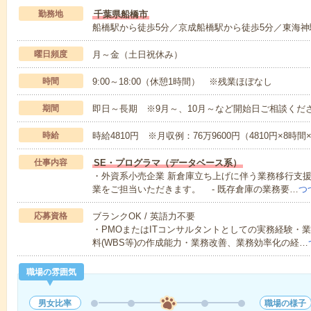
勤務地
千葉県船橋市
船橋駅から徒歩5分／京成船橋駅から徒歩5分／東海神
曜日頻度
月～金（土日祝休み）
時間
9:00～18:00（休憩1時間） ※残業ほぼなし
期間
即日～長期 ※9月～、10月～など開始日ご相談くだ
時給
時給4810円 ※月収例：76万9600円（4810円×8時
仕事内容
SE・プログラマ（データベース系）
・外資系小売企業 新倉庫立ち上げに伴う業務移行支
業をご担当いただきます。 - 既存倉庫の業務要…
つ
応募資格
ブランクOK / 英語力不要
・PMOまたはITコンサルタントとしての実務経験・
料(WBS等)の作成能力・業務改善、業務効率化の経…
職場の雰囲気
男女比率
職場の様子