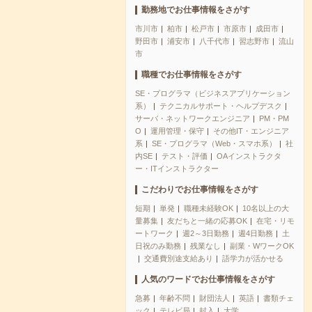
勤務地でお仕事情報をさがす
市川市
柏市
松戸市
市原市
成田市
野田市
浦安市
八千代市
習志野市
流山
市
職種でお仕事情報をさがす
SE・プログラマ（ビジネスアプリケーション
系）
テクニカルサポート・ヘルプデスク
サーバ・ネットワークエンジニア
PM・PM
O
運用管理・保守
その他IT・エンジニア
系
SE・プログラマ（Web・スマホ系）
社
内SE
テスト・評価
OAインストラクタ
ー・ITインストラクター
こだわりでお仕事情報をさがす
短期
単発
職種未経験OK
10名以上の大
量募集
友だちと一緒の応募OK
在宅・リモ
ートワーク
週2～3日勤務
週4日勤務
土
日祝のみ勤務
残業なし
副業・WワークOK
交通費別途支給あり
語学力が活かせる
人気のワードでお仕事情報をさがす
急募
年齢不問
財団法人
英語
書類チェ
ック
テレビ局
封入
大学