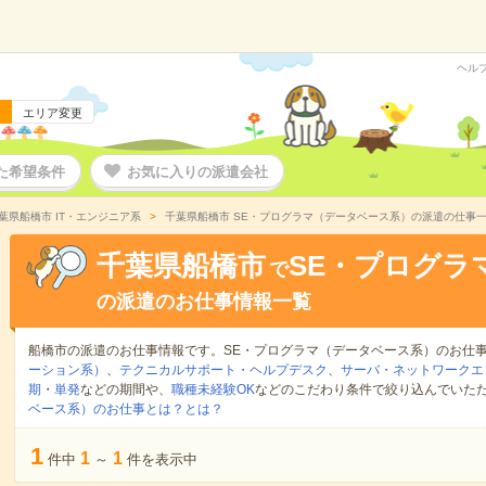
ヘル
エリア変更
た希望条件
お気に入りの派遣会社
葉県船橋市 IT・エンジニア系
千葉県船橋市 SE・プログラマ（データベース系）の派遣の仕事
千葉県船橋市
SE・プログラ
で
の派遣のお仕事情報一覧
船橋市の派遣のお仕事情報です。SE・プログラマ（データベース系）のお仕
ーション系）
、
テクニカルサポート・ヘルプデスク
、
サーバ・ネットワークエ
期
・
単発
などの期間や、
職種未経験OK
などのこだわり条件で絞り込んでいた
ベース系）のお仕事とは？とは？
1
1
1
件中
～
件を表示中