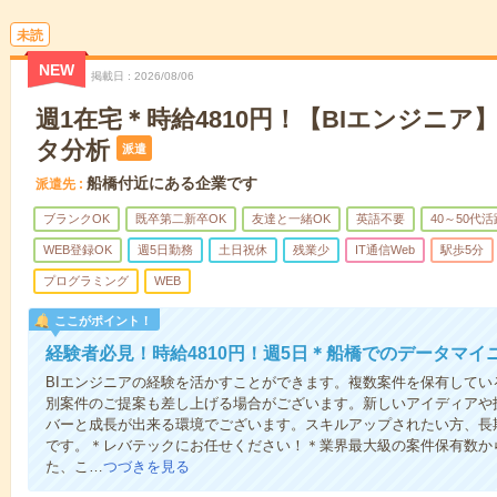
未読
NEW
掲載日
2026/08/06
週1在宅＊時給4810円！【BIエンジニア
タ分析
派遣
船橋付近にある企業です
派遣先
ブランクOK
既卒第二新卒OK
友達と一緒OK
英語不要
40～50代活
WEB登録OK
週5日勤務
土日祝休
残業少
IT通信Web
駅歩5分
プログラミング
WEB
ここがポイント！
経験者必見！時給4810円！週5日＊船橋でのデータマイ
BIエンジニアの経験を活かすことができます。複数案件を保有して
別案件のご提案も差し上げる場合がございます。新しいアイディアや
バーと成長が出来る環境でございます。スキルアップされたい方、長
です。＊レバテックにお任せください！＊業界最大級の案件保有数か
た、こ…
つづきを見る