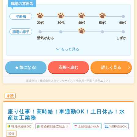
職場の雰囲気
年齢層
20代
30代
40代
50代
60代
職場の様子
活気がある
しずか
もっと見る
気になる!
応募へ進む
詳しく見る
派遣会社
株式会社スタッフサービス（神奈川・千葉・埼玉エリア）
未読
座り仕事！高時給！車通勤OK！土日休み！水
産加工業務
職種未経験OK
交通費別途支給あり
土日祝日が休み
WEB登録OK
派遣