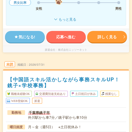
男女比率
女性
男性
もっと見る
気になる!
応募へ進む
詳しく見る
派遣会社
株式会社ニッソーネット
未読
掲載日
2026/07/31
【中国語スキル活かしながら事務スキルUP！
銚子×学校事務】
職種未経験OK
交通費別途支給あり
土日祝日が休み
残業なし
WEB登録OK
派遣
千葉県銚子市
勤務地
外川駅から車7分／銚子駅から車10分
月～金（週5日） ※土日祝休み！
曜日頻度