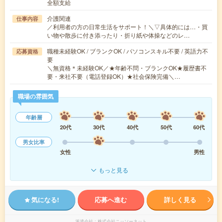
全額支給
介護関連
仕事内容
／利用者の方の日常生活をサポート！＼▽具体的には…・買
い物や散歩に付き添ったり・折り紙や体操などのレ…
職種未経験OK / ブランクOK / パソコンスキル不要 / 英語力不
応募資格
要
＼無資格＊未経験OK／★年齢不問・ブランクOK★履歴書不
要・来社不要（電話登録OK）★社会保険完備＼…
職場の雰囲気
年齢層
20代
30代
40代
50代
60代
男女比率
女性
男性
もっと見る
気になる!
応募へ進む
詳しく見る
派遣会社
株式会社ニッソーネット