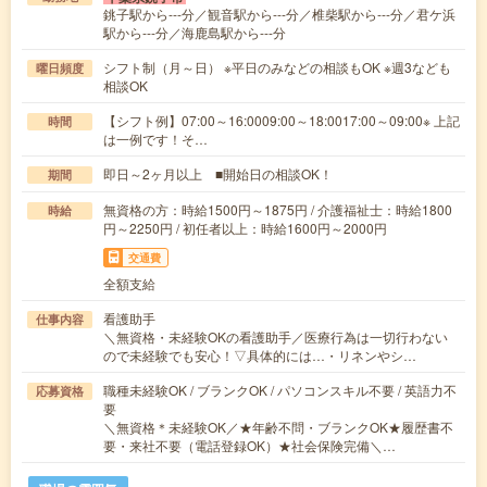
銚子駅から---分／観音駅から---分／椎柴駅から---分／君ケ浜
駅から---分／海鹿島駅から---分
シフト制（月～日） ※平日のみなどの相談もOK ※週3なども
曜日頻度
相談OK
【シフト例】07:00～16:0009:00～18:0017:00～09:00※ 上記
時間
は一例です！そ…
即日～2ヶ月以上 ■開始日の相談OK！
期間
無資格の方：時給1500円～1875円 / 介護福祉士：時給1800
時給
円～2250円 / 初任者以上：時給1600円～2000円
交通費
全額支給
看護助手
仕事内容
＼無資格・未経験OKの看護助手／医療行為は一切行わない
ので未経験でも安心！▽具体的には…・リネンやシ…
職種未経験OK / ブランクOK / パソコンスキル不要 / 英語力不
応募資格
要
＼無資格＊未経験OK／★年齢不問・ブランクOK★履歴書不
要・来社不要（電話登録OK）★社会保険完備＼…