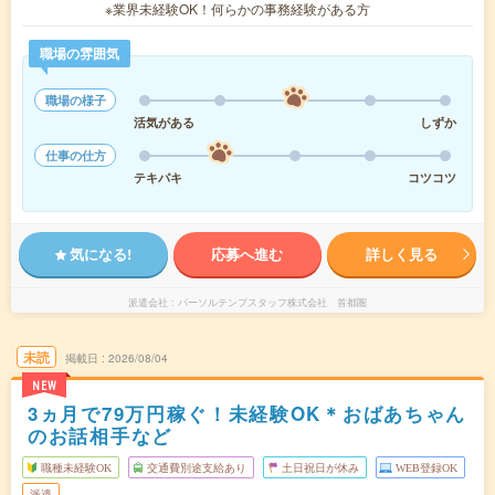
※業界未経験OK！何らかの事務経験がある方
職場の雰囲気
職場の様子
活気がある
しずか
仕事の仕方
テキパキ
コツコツ
気になる!
応募へ進む
詳しく見る
派遣会社
パーソルテンプスタッフ株式会社 首都圏
未読
掲載日
2026/08/04
NEW
3ヵ月で79万円稼ぐ！未経験OK＊おばあちゃん
のお話相手など
職種未経験OK
交通費別途支給あり
土日祝日が休み
WEB登録OK
派遣