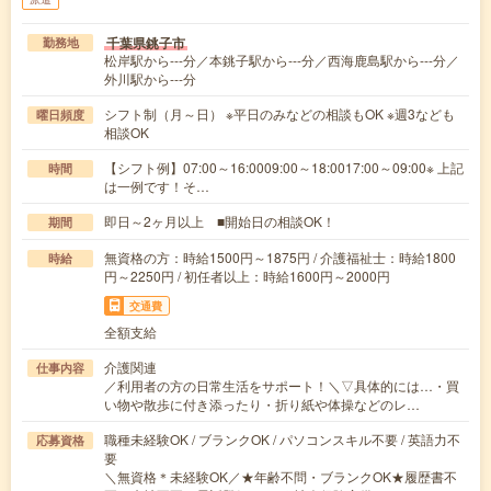
千葉県銚子市
勤務地
松岸駅から---分／本銚子駅から---分／西海鹿島駅から---分／
外川駅から---分
シフト制（月～日） ※平日のみなどの相談もOK ※週3なども
曜日頻度
相談OK
【シフト例】07:00～16:0009:00～18:0017:00～09:00※ 上記
時間
は一例です！そ…
即日～2ヶ月以上 ■開始日の相談OK！
期間
無資格の方：時給1500円～1875円 / 介護福祉士：時給1800
時給
円～2250円 / 初任者以上：時給1600円～2000円
交通費
全額支給
介護関連
仕事内容
／利用者の方の日常生活をサポート！＼▽具体的には…・買
い物や散歩に付き添ったり・折り紙や体操などのレ…
職種未経験OK / ブランクOK / パソコンスキル不要 / 英語力不
応募資格
要
＼無資格＊未経験OK／★年齢不問・ブランクOK★履歴書不