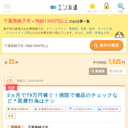
メニュー
気になる!
ログイン
検索
千葉県銚子市
×
時給1300円以上
のお仕事一覧
銚子市の派遣のお仕事情報です。
オフィスワーク・事務系
、
営業・販売・サービス系
、
クリエイティブ系
などのお仕事を取り揃えています。さらに、
短期
・
単発
などの期
間や、
職種未経験OK
などのこだわり条件で絞り込んでいただけます。
条件の変更
千葉県銚子市 / 時給1300円以上
22
1,525
全
件
平均時給:
円
時給順
新着順
未読
掲載日
2026/08/06
NEW
3ヵ月で79万円稼ぐ！病院で備品のチェックな
ど＊医療行為はナシ
職種未経験OK
交通費別途支給あり
土日祝日が休み
WEB登録OK
派遣
千葉県銚子市
勤務地