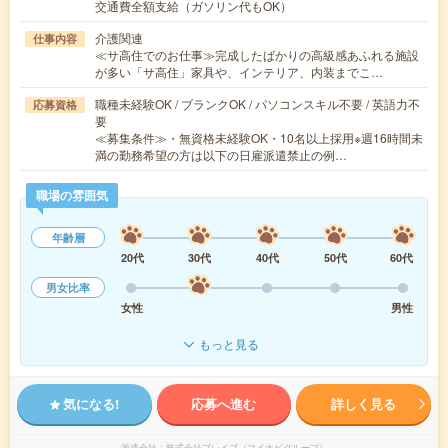
交通費全額支給（ガソリン代もOK）
介護関連
仕事内容
≪サ高住でのお仕事≫完成したばかりの高級感あふれる施設
が多い「サ高住」家具や、インテリア、内装までこ…
職種未経験OK / ブランクOK / パソコンスキル不要 / 英語力不
応募資格
要
≪募集条件≫・無資格未経験OK・10名以上採用※週16時間未
満の勤務希望の方は以下の日雇派遣禁止の例…
職場の雰囲気
年齢層
20代
30代
40代
50代
60代
男女比率
女性
男性
もっと見る
気になる!
応募へ進む
詳しく見る
派遣会社
株式会社ブレイブ（マイナビグループ）