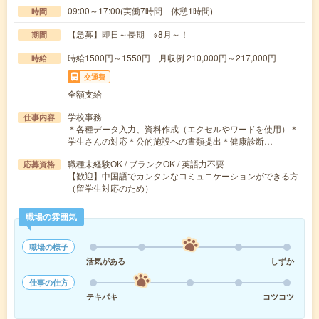
09:00～17:00(実働7時間 休憩1時間)
時間
【急募】即日～長期 ※8月～！
期間
時給1500円～1550円 月収例 210,000円～217,000円
時給
交通費
全額支給
学校事務
仕事内容
＊各種データ入力、資料作成（エクセルやワードを使用）＊
学生さんの対応＊公的施設への書類提出＊健康診断…
職種未経験OK / ブランクOK / 英語力不要
応募資格
【歓迎】中国語でカンタンなコミュニケーションができる方
（留学生対応のため）
職場の雰囲気
職場の様子
活気がある
しずか
仕事の仕方
テキパキ
コツコツ