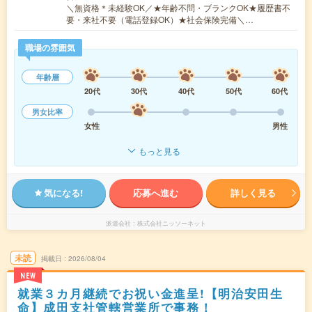
＼無資格＊未経験OK／★年齢不問・ブランクOK★履歴書不
要・来社不要（電話登録OK）★社会保険完備＼…
職場の雰囲気
年齢層
20代
30代
40代
50代
60代
男女比率
女性
男性
もっと見る
気になる!
応募へ進む
詳しく見る
派遣会社
株式会社ニッソーネット
未読
掲載日
2026/08/04
NEW
就業３カ月継続でお祝い金進呈!【明治安田生
命】成田支社管轄営業所で事務！