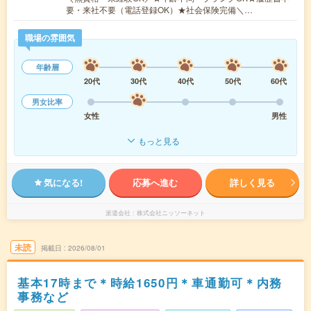
要・来社不要（電話登録OK）★社会保険完備＼…
職場の雰囲気
年齢層
20代
30代
40代
50代
60代
男女比率
女性
男性
もっと見る
気になる!
応募へ進む
詳しく見る
派遣会社
株式会社ニッソーネット
未読
掲載日
2026/08/01
基本17時まで＊時給1650円＊車通勤可＊内務
事務など