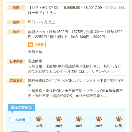
【シフト例】07:00～16:0009:00～18:0017:00～09:00※ 上記
時間
は一例です！そ…
即日～2ヶ月以上
期間
無資格の方：時給1500円～1875円 / 介護福祉士：時給1800
時給
円～2250円 / 初任者以上：時給1600円～2000円
交通費
全額支給
看護助手
仕事内容
＼無資格・未経験OKの看護助手／医療行為は一切行わない
ので未経験でも安心！▽具体的には…・リネンやシ…
職種未経験OK / ブランクOK / パソコンスキル不要 / 英語力不
応募資格
要
＼無資格＊未経験OK／★年齢不問・ブランクOK★履歴書不
要・来社不要（電話登録OK）★社会保険完備＼…
職場の雰囲気
年齢層
20代
30代
40代
50代
60代