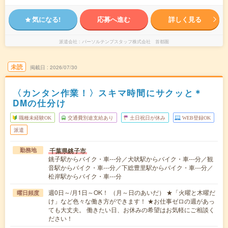
気になる!
応募へ進む
詳しく見る
派遣会社
パーソルテンプスタッフ株式会社 首都圏
未読
掲載日
2026/07/30
〈カンタン作業！〉スキマ時間にサクッと＊
DMの仕分け
職種未経験OK
交通費別途支給あり
土日祝日が休み
WEB登録OK
派遣
千葉県銚子市
勤務地
銚子駅からバイク・車---分／犬吠駅からバイク・車---分／観
音駅からバイク・車---分／下総豊里駅からバイク・車---分／
松岸駅からバイク・車---分
週0日～/月1日～OK！ （月～日のあいだ） ★「火曜と木曜だ
曜日頻度
け」など色々な働き方ができます！ ★お仕事ゼロの週があっ
ても大丈夫。 働きたい日、お休みの希望はお気軽にご相談く
ださい！