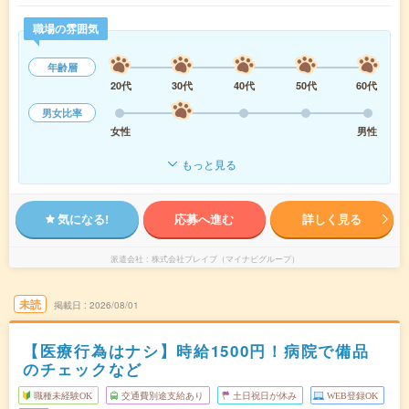
職場の雰囲気
年齢層
20代
30代
40代
50代
60代
男女比率
女性
男性
もっと見る
気になる!
応募へ進む
詳しく見る
派遣会社
株式会社ブレイブ（マイナビグループ）
未読
掲載日
2026/08/01
【医療行為はナシ】時給1500円！病院で備品
のチェックなど
職種未経験OK
交通費別途支給あり
土日祝日が休み
WEB登録OK