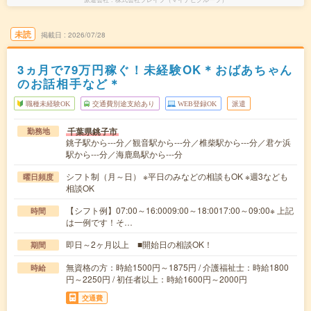
未読
掲載日
2026/07/28
3ヵ月で79万円稼ぐ！未経験OK＊おばあちゃん
のお話相手など＊
職種未経験OK
交通費別途支給あり
WEB登録OK
派遣
千葉県銚子市
勤務地
銚子駅から---分／観音駅から---分／椎柴駅から---分／君ケ浜
駅から---分／海鹿島駅から---分
シフト制（月～日） ※平日のみなどの相談もOK ※週3なども
曜日頻度
相談OK
【シフト例】07:00～16:0009:00～18:0017:00～09:00※ 上記
時間
は一例です！そ…
即日～2ヶ月以上 ■開始日の相談OK！
期間
無資格の方：時給1500円～1875円 / 介護福祉士：時給1800
時給
円～2250円 / 初任者以上：時給1600円～2000円
交通費