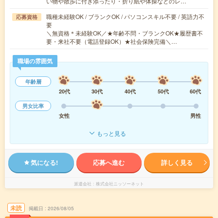
い物や散歩に付き添ったり・折り紙や体操などのレ…
職種未経験OK / ブランクOK / パソコンスキル不要 / 英語力不
応募資格
要
＼無資格＊未経験OK／★年齢不問・ブランクOK★履歴書不
要・来社不要（電話登録OK）★社会保険完備＼…
職場の雰囲気
年齢層
20代
30代
40代
50代
60代
男女比率
女性
男性
もっと見る
気になる!
応募へ進む
詳しく見る
派遣会社
株式会社ニッソーネット
未読
掲載日
2026/08/05