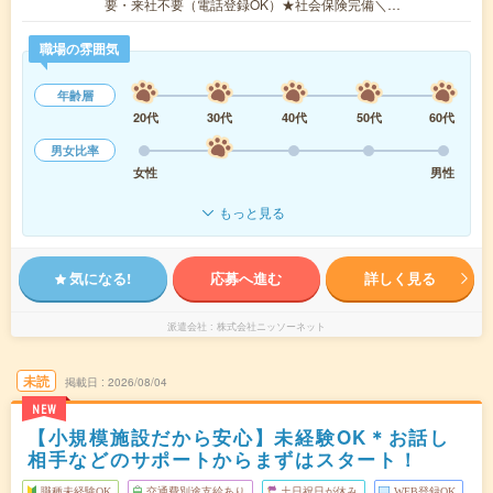
要・来社不要（電話登録OK）★社会保険完備＼…
職場の雰囲気
年齢層
20代
30代
40代
50代
60代
男女比率
女性
男性
もっと見る
気になる!
応募へ進む
詳しく見る
派遣会社
株式会社ニッソーネット
未読
掲載日
2026/08/04
NEW
【小規模施設だから安心】未経験OK＊お話し
相手などのサポートからまずはスタート！
職種未経験OK
交通費別途支給あり
土日祝日が休み
WEB登録OK