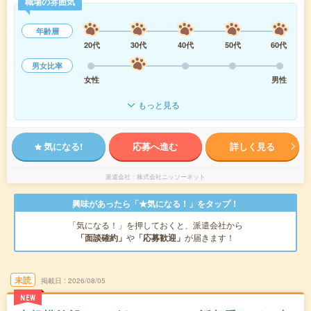
職場の雰囲気
年齢層
20代
30代
40代
50代
60代
男女比率
女性
男性
もっと見る
気になる!
応募へ進む
詳しく見る
派遣会社
株式会社ニッソーネット
興味があったら「★気になる！」をタップ！
「気になる！」を押しておくと、派遣会社から
「面談確約」
や
「応募歓迎」
が届きます！
未読
掲載日
2026/08/05
NEW