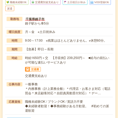
職種未経験OK
交通費別途支給あり
土日祝日が休み
WEB登録OK
派遣
千葉県銚子市
勤務地
銚子駅から車5分
月～金 ※土日祝休み
曜日頻度
9:00～17:00 ※残業はほとんどありません。※休憩60分。
時間
【急募】即日～長期
期間
時給1650円＋交 【月収例】239,250円～ ■給与の前払い
時給
が可能な速払いサービスあり
交通費
交通費支給あり
一般事務
仕事内容
＊内務事務（計上業務全般）＊代理店・お客さま対応（電話
照会＊来店顧客対応＊自賠責異動受付対応）＊デー…
職種未経験OK / ブランクOK / 英語力不要
応募資格
◆未経験者歓迎！◆事務経験がある方歓迎。 #初めての派
遣歓迎