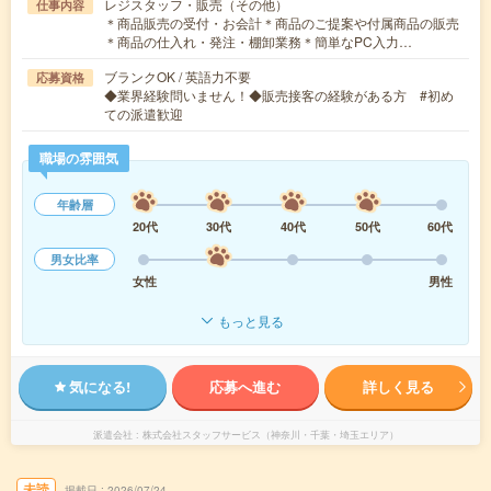
レジスタッフ・販売（その他）
仕事内容
＊商品販売の受付・お会計＊商品のご提案や付属商品の販売
＊商品の仕入れ・発注・棚卸業務＊簡単なPC入力…
ブランクOK / 英語力不要
応募資格
◆業界経験問いません！◆販売接客の経験がある方 #初め
ての派遣歓迎
職場の雰囲気
年齢層
20代
30代
40代
50代
60代
男女比率
女性
男性
もっと見る
気になる!
応募へ進む
詳しく見る
派遣会社
株式会社スタッフサービス（神奈川・千葉・埼玉エリア）
未読
掲載日
2026/07/24