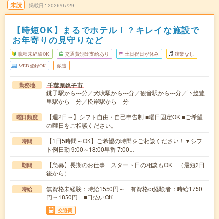
未読
掲載日
2026/07/29
【時短OK】まるでホテル！？キレイな施設で
お年寄りの見守りなど
職種未経験OK
交通費別途支給あり
土日祝日が休み
残業なし
WEB登録OK
派遣
千葉県銚子市
勤務地
銚子駅から---分／犬吠駅から---分／観音駅から---分／下総豊
里駅から---分／松岸駅から---分
【週2日～】シフト自由・自己申告制 ■曜日固定OK ■ご希望
曜日頻度
の曜日をご相談ください。
【1日5時間～OK】ご希望の時間をご相談ください！▼シフ
時間
ト例日勤 9:00～18:00早番 7:00…
【急募】長期のお仕事 スタート日の相談もOK！（最短2日
期間
後から）
無資格未経験：時給1550円～ 有資格or経験者：時給1750
時給
円～1850円 ■日払いOK
交通費