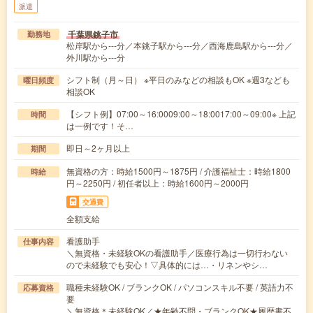
派遣
千葉県銚子市
勤務地
松岸駅から---分／本銚子駅から---分／西海鹿島駅から---分／
外川駅から---分
シフト制（月～日） ※平日のみなどの相談もOK ※週3なども
曜日頻度
相談OK
【シフト例】07:00～16:0009:00～18:0017:00～09:00※ 上記
時間
は一例です！そ…
即日～2ヶ月以上
期間
無資格の方：時給1500円～1875円 / 介護福祉士：時給1800
時給
円～2250円 / 初任者以上：時給1600円～2000円
交通費
全額支給
看護助手
仕事内容
＼無資格・未経験OKの看護助手／医療行為は一切行わない
ので未経験でも安心！▽具体的には…・リネンやシ…
職種未経験OK / ブランクOK / パソコンスキル不要 / 英語力不
応募資格
要
＼無資格＊未経験OK／★年齢不問・ブランクOK★履歴書不