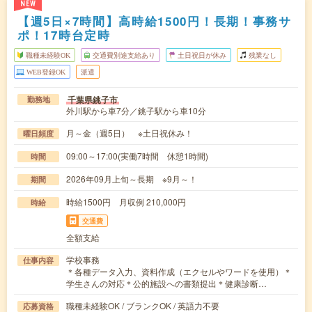
NEW
【週5日×7時間】高時給1500円！長期！事務サ
ポ！17時台定時
職種未経験OK
交通費別途支給あり
土日祝日が休み
残業なし
WEB登録OK
派遣
千葉県銚子市
勤務地
外川駅から車7分／銚子駅から車10分
月～金（週5日） ※土日祝休み！
曜日頻度
09:00～17:00(実働7時間 休憩1時間)
時間
2026年09月上旬～長期 ※9月～！
期間
時給1500円 月収例 210,000円
時給
交通費
全額支給
学校事務
仕事内容
＊各種データ入力、資料作成（エクセルやワードを使用）＊
学生さんの対応＊公的施設への書類提出＊健康診断…
職種未経験OK / ブランクOK / 英語力不要
応募資格