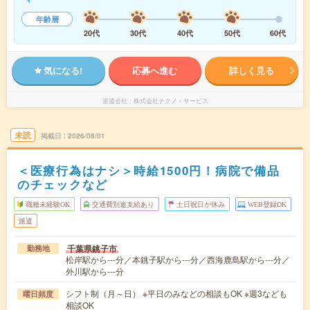
年齢層
20代
30代
40代
50代
60代
気になる!
応募へ進む
詳しく見る
派遣会社
株式会社テクノ・サービス
未読
掲載日
2026/08/01
＜医療行為はナシ＞時給1500円！病院で備品
のチェックなど
職種未経験OK
交通費別途支給あり
土日祝日が休み
WEB登録OK
派遣
千葉県銚子市
勤務地
松岸駅から---分／本銚子駅から---分／西海鹿島駅から---分／
外川駅から---分
シフト制（月～日） ※平日のみなどの相談もOK ※週3なども
曜日頻度
相談OK