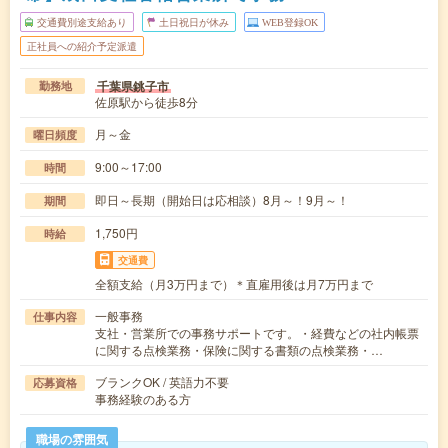
交通費別途支給あり
土日祝日が休み
WEB登録OK
正社員への紹介予定派遣
千葉県銚子市
勤務地
佐原駅から徒歩8分
月～金
曜日頻度
9:00～17:00
時間
即日～長期（開始日は応相談）8月～！9月～！
期間
1,750円
時給
交通費
全額支給（月3万円まで）＊直雇用後は月7万円まで
一般事務
仕事内容
支社・営業所での事務サポートです。・経費などの社内帳票
に関する点検業務・保険に関する書類の点検業務・…
ブランクOK / 英語力不要
応募資格
事務経験のある方
職場の雰囲気