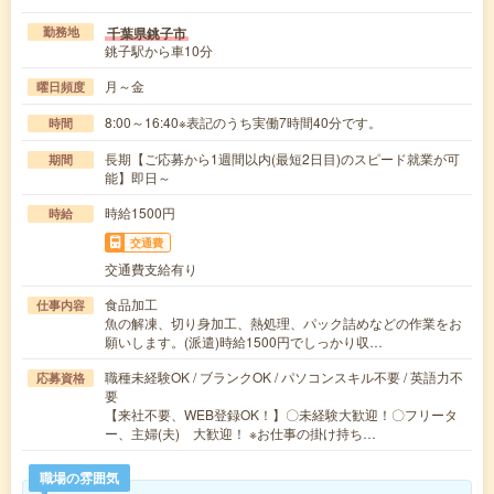
千葉県銚子市
勤務地
銚子駅から車10分
月～金
曜日頻度
8:00～16:40※表記のうち実働7時間40分です。
時間
長期【ご応募から1週間以内(最短2日目)のスピード就業が可
期間
能】即日～
時給1500円
時給
交通費
交通費支給有り
食品加工
仕事内容
魚の解凍、切り身加工、熱処理、パック詰めなどの作業をお
願いします。(派遣)時給1500円でしっかり収…
職種未経験OK / ブランクOK / パソコンスキル不要 / 英語力不
応募資格
要
【来社不要、WEB登録OK！】〇未経験大歓迎！〇フリータ
ー、主婦(夫) 大歓迎！ ※お仕事の掛け持ち…
職場の雰囲気