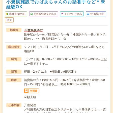
小規模施設でおばあちゃんのお話相手など＊未
経験OK
職種未経験OK
交通費別途支給あり
土日祝日が休み
WEB登録OK
派遣
千葉県銚子市
勤務地
銚子駅から---分／観音駅から---分／椎柴駅から---分／君ケ浜
駅から---分／海鹿島駅から---分
シフト制（月～日） ※平日のみなどの相談もOK ※週3なども
曜日頻度
相談OK
【シフト例】07:00～16:0009:00～18:0017:00～09:00※ 上記
時間
は一例です！そ…
即日～2ヶ月以上 ■開始日の相談OK！
期間
無資格の方：時給1500円～1875円 / 介護福祉士：時給1800
時給
円～2250円 / 初任者以上：時給1600円～2000円
交通費
全額支給
介護関連
仕事内容
／利用者の方の日常生活をサポート！＼▽具体的には…・買