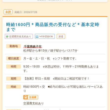
未読
掲載日
2026/07/26
時給1600円＊商品販売の受付など＊基本定時
まで
交通費別途支給あり
WEB登録OK
派遣
千葉県銚子市
勤務地
松岸駅から車13分／銚子駅からバス17分
月～金・土・日・祝 ※シフト勤務です。
曜日頻度
9:30～19:00 ※休憩は90分。11時半～21時勤務もありま
時間
す。
【急募】即日～長期 ※開始日はご相談可能です！
期間
時給1600円＋交 ■給与の前払いが可能な速払いサービスあ
時給
り
交通費
交通費支給あり