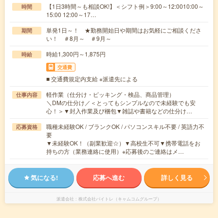
【1日3時間～も相談OK!】＜シフト例＞9:00～12:0010:00～
時間
15:00 12:00～17…
単発1日～！ ★勤務開始日や期間はお気軽にご相談くださ
期間
い！ ＃8月～ ＃9月～
時給1,300円～1,875円
時給
交通費
■ 交通費規定内支給 ※派遣先による
軽作業（仕分け・ピッキング・検品、商品管理）
仕事内容
＼DMの仕分け／＜とってもシンプルなので未経験でも安
心！＞▼封入作業及び梱包▼雑誌や書籍などの仕分け…
職種未経験OK / ブランクOK / パソコンスキル不要 / 英語力不
応募資格
要
▼未経験OK！（副業歓迎☆）▼高校生不可▼携帯電話をお
持ちの方（業務連絡に使用）※応募後のご連絡はメ…
気になる!
応募へ進む
詳しく見る
派遣会社
株式会社バイトレ（キャムコムグループ）