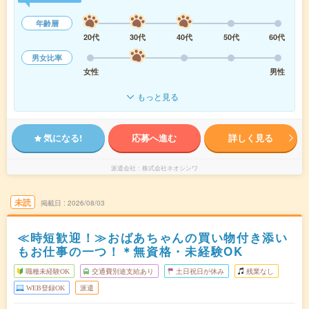
年齢層
20代
30代
40代
50代
60代
男女比率
女性
男性
もっと見る
気になる!
応募へ進む
詳しく見る
派遣会社
株式会社ネオシンワ
未読
掲載日
2026/08/03
≪時短歓迎！≫おばあちゃんの買い物付き添い
もお仕事の一つ！＊無資格・未経験OK
職種未経験OK
交通費別途支給あり
土日祝日が休み
残業なし
WEB登録OK
派遣