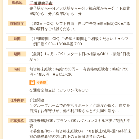
千葉県銚子市
勤務地
銚子駅から---分／犬吠駅から---分／観音駅から---分／下総豊
里駅から---分／松岸駅から---分
【週2日～OK】シフト自由・自己申告制 ■曜日固定OK ■ご希
曜日頻度
望の曜日をご相談ください。
【1日5時間～OK】ご希望の時間をご相談ください！▼シフ
時間
ト例日勤 9:00～18:00早番 7:00…
【急募】1ヶ月～OK！スタート日の相談もOK！（最短2日後
期間
から）
無資格未経験：時給1550円～ 有資格or経験者：時給1750
時給
円～1850円 ■日払いOK
交通費
交通費全額支給（ガソリン代もOK）
介護関連
仕事内容
＼グループホームでの生活サポート／介護度が低く、自立を
目指すお年寄りが、他の利用者さんとの共同生活を…
職種未経験OK / ブランクOK / パソコンスキル不要 / 英語力不
応募資格
要
≪募集条件≫・無資格未経験OK・10名以上採用※週16時間未
満の勤務希望の方は以下の日雇派遣禁止の例…