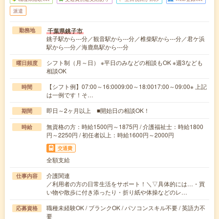
派遣
千葉県銚子市
勤務地
銚子駅から---分／観音駅から---分／椎柴駅から---分／君ケ浜
駅から---分／海鹿島駅から---分
シフト制（月～日） ※平日のみなどの相談もOK ※週3なども
曜日頻度
相談OK
【シフト例】07:00～16:0009:00～18:0017:00～09:00※ 上記
時間
は一例です！そ…
即日～2ヶ月以上 ■開始日の相談OK！
期間
無資格の方：時給1500円～1875円 / 介護福祉士：時給1800
時給
円～2250円 / 初任者以上：時給1600円～2000円
交通費
全額支給
介護関連
仕事内容
／利用者の方の日常生活をサポート！＼▽具体的には…・買
い物や散歩に付き添ったり・折り紙や体操などのレ…
職種未経験OK / ブランクOK / パソコンスキル不要 / 英語力不
応募資格
要