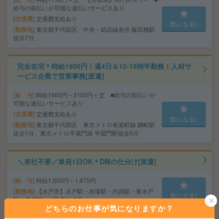
給与の前払いが可能な速払いサービスあり
交通費
交通費支給あり
気になる!
勤務地
東京都千代田区 中央・総武線各停 飯田橋駅
徒歩7分
完全在宅＊時給1900円！週4日＆10-15時半勤務！人材サ
ービス企業で営業事務[派遣]
給 与
時給1900円～2100円＋交 ■給与の前払いが
可能な速払いサービスあり
交通費
交通費支給あり
気になる!
勤務地
東京都千代田区 東京メトロ有楽町線 麹町駅
徒歩1分、東京メトロ半蔵門線 半蔵門駅徒歩5分
＼来社不要／単発1日OK＊DMの仕分け[派遣]
給 与
時給1,500円～1,875円
勤務地
【水戸市】水戸駅・赤塚駅・内原駅・東水戸
気になる!
駅・常澄駅など勤務地多数！
どちらのお仕事が気になりますか？