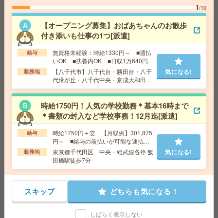
1
/10
＼来社不要／単発1日OK＊チラシの仕分け[派遣]
【オープニング募集】おばあちゃんのお散歩
給 与
時給1,200円～1,625円
付き添いも仕事の1つ[派遣]
勤務地
【甲府市】甲府駅・南甲府駅・酒折駅・金手
気になる!
駅・善光寺駅など勤務地多数！
無資格未経験：時給1330円～ ■週払
給与
いOK ■扶養内OK ■日収1万640円以
上
【八千代市】八千代台・勝田台・八千
気になる!
勤務地
座り仕事！給与即払いOK！高時給！卓球ラケットの製造
代緑が丘・八千代中央・京成大和田な
[派遣]
ど勤務地多数！
給 与
時給1600円
時給1750円！人気の学校勤務＊基本16時まで
交通費
交通費支給有り
＊書類の封入など学校事務！12月迄[派遣]
気になる!
勤務地
新所沢駅～バス15分 ※送迎有り
時給1750円＋交 【月収例】301,875
給与
円～ ■給与の前払いが可能な速払い
サービスあり
東京都千代田区 中央・総武線各停 飯
気になる!
勤務地
座り仕事！高時給！車通勤OK！土日休み！受入荷物の入
田橋駅徒歩7分
荷検査[派遣]
給 与
時給1500円
スキップ
どちらも気になる！
交通費
交通費支給有り
気になる!
勤務地
八幡宿駅～車8分 ※車通勤・バイク通勤OK
しばらく表示しない