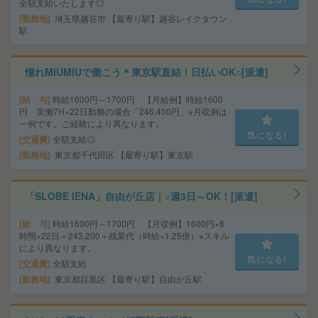
全額支給いたします◎
勤務地
埼玉県越谷市 【最寄り駅】越谷レイクタウン
駅
憧れMIUMIUで働こう＊東京駅直結！日払いOK○[派遣]
給 与
時給1600円～1700円 【月給例】時給1600
円 実働7H×22日勤務の場合「246,400円」※月収例は
一例です。ご経験により異なります。
気になる!
交通費
全額支給◎
勤務地
東京都千代田区 【最寄り駅】東京駅
「SLOBE IENA」自由が丘店｜○週3日～OK！[派遣]
給 与
時給1600円～1700円 【月収例】1600円×8
時間×22日＝243,200＋残業代（時給×1.25倍）※スキル
により異なります。
気になる!
交通費
全額支給
勤務地
東京都目黒区 【最寄り駅】自由が丘駅