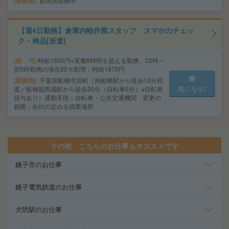
勤務地
群馬県前橋市
【週4日勤務】倉庫内軽作業スタッフ スマホのチェッ
ク・検品[派遣]
給 与
時給1500円※実働8時間を超える勤務、22時～
翌5時勤務の場合25％割増：時給1875円
勤務地
千葉県船橋市浜町（南船橋駅から徒歩10分程
度／船橋競馬場駅から徒歩20分（自転車5分）※自転車
気になる!
貸与あり）通勤手段：自転車・公共交通機関 変更の
範囲：会社の定める就業場所
その他、こちらのお仕事もオススメです
銚子市のお仕事
銚子電気鉄道のお仕事
犬吠駅のお仕事