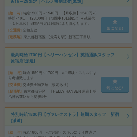
9/16～29限定｜ヘルノ短期販売[派遣]
給 与
時給1500円～1540円 【月収例】1540円×8
時間×10日＝128,000円（期間中10日想定）＋残業代
（１分単位）※時給設定は経験により異なります。
気になる!
交通費
全額支給
勤務地
東京都新宿区 【最寄り駅】新宿三丁目駅
最高時給1700円【ヘリーハンセン】英語通訳スタッフ
原宿店[派遣]
給 与
時給1550円～1700円 ※ご経験・スキルによ
り考慮致します
交通費
交通費全額支給（規定あり）
気になる!
勤務地
東京都渋谷区 【HELLY HANSEN 原宿】明
治神宮前駅から徒歩5分
特別時給1800円【ヴァレクストラ】短期スタッフ 新宿
[派遣]
給 与
時給1800円 ※ご経験・スキルにより優遇 ス