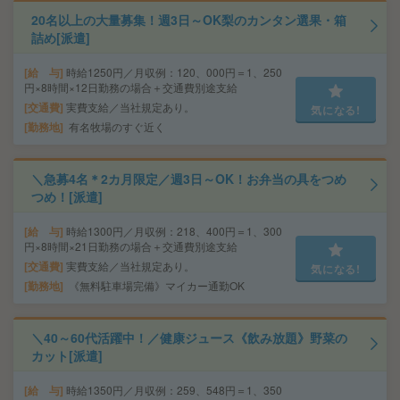
20名以上の大量募集！週3日～OK梨のカンタン選果・箱
詰め[派遣]
給 与
時給1250円／月収例：120、000円＝1、250
円×8時間×12日勤務の場合＋交通費別途支給
交通費
実費支給／当社規定あり。
気になる!
勤務地
有名牧場のすぐ近く
＼急募4名＊2カ月限定／週3日～OK！お弁当の具をつめ
つめ！[派遣]
給 与
時給1300円／月収例：218、400円＝1、300
円×8時間×21日勤務の場合＋交通費別途支給
交通費
実費支給／当社規定あり。
気になる!
勤務地
《無料駐車場完備》マイカー通勤OK
＼40～60代活躍中！／健康ジュース《飲み放題》野菜の
カット[派遣]
給 与
時給1350円／月収例：259、548円＝1、350