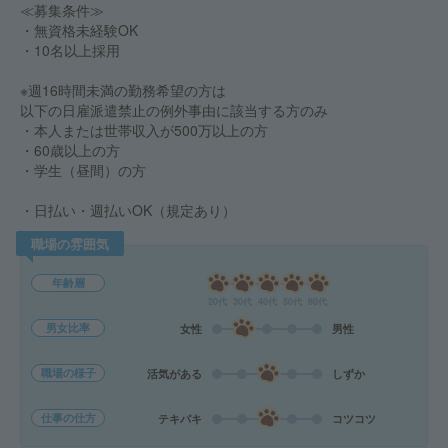
≪募集条件≫
・無資格未経験OK
・10名以上採用
※週16時間未満の勤務希望の方は
以下の日雇派遣禁止の例外事由に該当する方のみ
・本人または世帯収入が500万以上の方
・60歳以上の方
・学生（昼間）の方
・日払い・週払いOK（規定あり）
職場の雰囲気
年齢層
20代
30代
40代
50代
60代
男女比率
女性
男性
職場の様子
活気がある
しずか
仕事の仕方
テキパキ
コツコツ