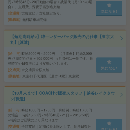
円×7時間45分×20日勤務の場合＋残業代（月10ｈの場
合）、交通費、深夜手当別途支給
気になる!
交通費
実費支給／当社規定あり。
勤務地
無料駐車場完備
【短期高時給○】紳士レザーバッグ販売のお仕事【東京大
丸】[派遣]
給 与
時給2000円～2000円 【月収例】時給2,000
円×7.5時間×7日＝105,000円 ※月収例は一例です。勤
務時間や日数等により変動いたします。
気になる!
交通費
☆交通費全額支給！
勤務地
東京都千代田区 【最寄り駅】東京駅
【10月末まで】COACHで販売スタッフ｜越谷レイクタウ
ン[派遣]
給 与
時給1600円～1750円 月給例：時給1,750円
の場合 時給1,750円×7時間40分×21日＝281,750円
※時給はご経験により異なります
交通費
全額支給｜定期代を上限として、勤務日数分
気になる!