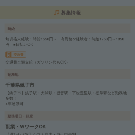
募集情報
時給
無資格未経験：時給1550円～ 有資格or経験者：時給1750円～1850
円 ■日払いOK
交通費
交通費全額支給（ガソリン代もOK）
勤務地
千葉県銚子市
【銚子市】銚子駅・犬吠駅・観音駅・下総豊里駅・松岸駅など勤務地
多数！
※車通勤可
勤務曜日・頻度
副業・WワークOK
【週2日～OK】シフト自由・自己申告制