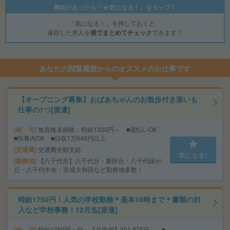
興味があったら「★気になる！」をタップ！
「気になる！」を押しておくと、
保存した求人を
後でまとめてチェック
できます！
あなたの閲覧履歴からのオススメのお仕事です
【オープニング募集】おばあちゃんのお散歩付き添いも
仕事の1つ[派遣]
給 与
無資格未経験：時給1330円～ ■週払いOK
■扶養内OK ■日収1万640円以上
交通費
交通費全額支給
気になる!
勤務地
【八千代市】八千代台・勝田台・八千代緑が
丘・八千代中央・京成大和田など勤務地多数！
時給1750円！人気の学校勤務＊基本16時まで＊書類の封
入など学校事務！12月迄[派遣]
給 与
時給1750円＋交 【月収例】301,875円～ ■