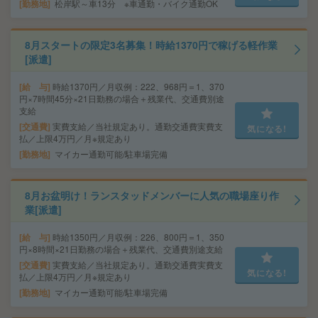
勤務地
松岸駅～車13分 ※車通勤・バイク通勤OK
8月スタートの限定3名募集！時給1370円で稼げる軽作業
[派遣]
給 与
時給1370円／月収例：222、968円＝1、370
円×7時間45分×21日勤務の場合＋残業代、交通費別途
支給
交通費
実費支給／当社規定あり。通勤交通費実費支
気になる!
払／上限4万円／月※規定あり
勤務地
マイカー通勤可能/駐車場完備
8月お盆明け！ランスタッドメンバーに人気の職場座り作
業[派遣]
給 与
時給1350円／月収例：226、800円＝1、350
円×8時間×21日勤務の場合＋残業代、交通費別途支給
交通費
実費支給／当社規定あり。通勤交通費実費支
気になる!
払／上限4万円／月※規定あり
勤務地
マイカー通勤可能/駐車場完備