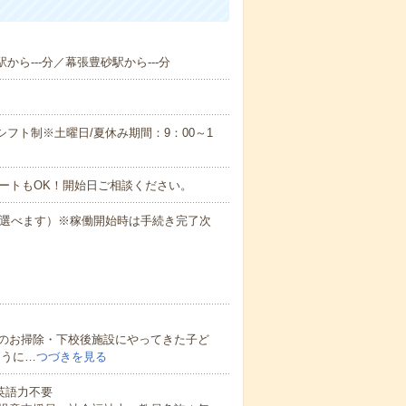
から---分／幕張豊砂駅から---分
のシフト制※土曜日/夏休み期間：9：00～1
ートもOK！開始日ご相談ください。
も選べます）※稼働開始時は手続き完了次
のお掃除・下校後施設にやってきた子ど
ように…
つづきを見る
 英語力不要