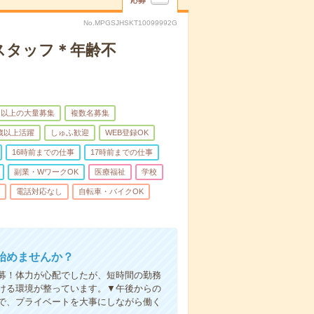
応募
No.MPGSJHSKT10099992G
スタッフ＊年齢不
名以上の大量募集
複数名募集
0歳以上活躍
しゅふ歓迎
WEB登録OK
16時前までの仕事
17時前までの仕事
副業・WワークOK
医療福祉
学校
電話対応なし
自転車・バイクOK
始めませんか？
募！体力が心配でしたが、短時間の勤務
ける環境が整っています。▼午後からの
で、プライベートを大事にしながら働く