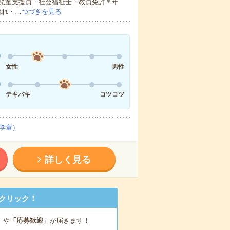
児童支援員・社会福祉士・教員免許＊年
流れ・…
つづきを見る
女性
男性
テキパキ
コツコツ
学童）
詳しく見る
クリック！
」
や
「応募歓迎」
が届きます！