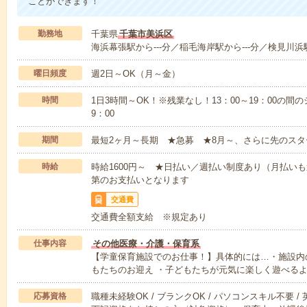
ことができます！
勤務地
千葉県
千葉市美浜区
海浜幕張駅から---分／稲毛海岸駅から---分／検見川浜駅
曜日頻度
週2日～OK（月～金）
時間
1日3時間～OK！※残業なし！13：00～19：00の間
9：00
期間
最短2ヶ月～長期 ★急募 ★8月～、さらに先のスタ
時給
時給1600円～ ★日払い／週払い制度あり（月払い
第のお支払いとなります
交通費
交通費全額支給 ※規定あり
仕事内容
その他医療・介護・保育系
【学童保育施設でのお仕事！】具体的には…・施設内
もたちのお迎え ・子どもたちが元気に楽しく遊べる
応募資格
職種未経験OK / ブランクOK / パソコンスキル不要 /