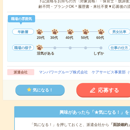
下記資格をお持ちの方〈対象資格〉・保育士・放課後
齢不問・ブランクOK＊履歴書・来社不要▼応募後の
職場の雰囲気
年齢層
男女比率
20代
30代
40代
50代
60代
職場の様子
仕事の仕方
活気がある
しずか
マンパワーグループ株式会社 ケアサービス事業部（
派遣会社
応募する
気になる！
興味があったら「★気になる！」を
「気になる！」を押しておくと、派遣会社から
「面談確約