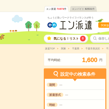
エン派遣
71573
件
エンバイト
82531
件
ちょうど良いワークライフバランスが叶う
関東版
気になる！リスト
0
保存し
派遣TOP
関東
千葉県
千葉市美浜区
千
,
1
6
0
0
平均時給:
円
設定中の検索条件
期間
---
派遣形式
---
時給
---