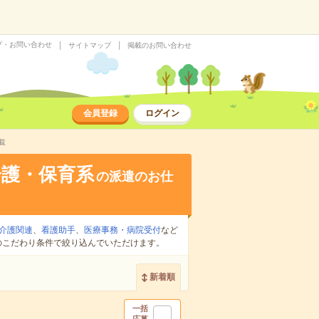
プ・お問い合わせ
サイトマップ
掲載のお問い合わせ
会員登録
ログイン
覧
介護・保育系
の派遣のお仕
介護関連
、
看護助手
、
医療事務・病院受付
など
のこだわり条件で絞り込んでいただけます。
新着順
一括