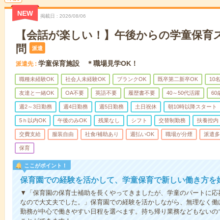
NEW
掲載日
2026/08/06
【会話が楽しい！】午後からの学童保育
問
派遣
学童保育施設 ＊職場見学OK！
派遣先
職種未経験OK
社会人未経験OK
ブランクOK
既卒第二新卒OK
10
友達と一緒OK
OA不要
英語不要
履歴書不要
40～50代活躍
6
週2～3日勤務
週4日勤務
週5日勤務
土日祝休
朝10時以降スタート
5ｈ以内OK
午後のみOK
残業なし
シフト
交替制勤務
扶養控内
交費支給
服装自由
社食/補助あり
週払いOK
職場が分煙
派遣多
保育
ここがポイント！
保育園での経験を活かして、学童保育で新しい働き方を
▼「保育園の保育士補助を長くやってきましたが、学童のパートに応
なので大丈夫でした。」保育園での経験を活かしながら、無理なく働
勤務が中心で働きやすい日程を選べます。持ち帰り業務などもないの