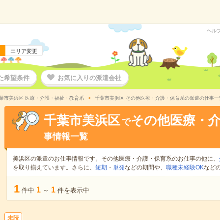
ヘル
エリア変更
た希望条件
お気に入りの派遣会社
葉市美浜区 医療・介護・福祉・教育系
千葉市美浜区 その他医療・介護・保育系の派遣の仕事一
千葉市美浜区
その他医療・
で
事情報一覧
美浜区の派遣のお仕事情報です。その他医療・介護・保育系のお仕事の他に、
を取り揃えています。さらに、
短期
・
単発
などの期間や、
職種未経験OK
など
1
1
1
件中
～
件を表示中
未読