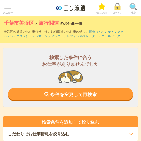
メニュー
気になる!
ログイン
検索
千葉市美浜区
×
旅行関連
のお仕事一覧
美浜区の派遣のお仕事情報です。旅行関連のお仕事の他に、
販売（アパレル・ファッ
ション・コスメ）
、
テレマーケティング・テレフォンオペレーター・コールセンター
、
窓口・ショールーム・カウンター受付
などを取り揃えています。さらに、
短期
・
単
発
などの期間や、
職種未経験OK
などのこだわり条件で絞り込んでいただけます。職種
辞典：
旅行関連のお仕事とは？とは？
検索した条件に合う
お仕事がありませんでした
条件を変更して再検索
検索条件を追加して絞り込む
こだわり
でお仕事情報を絞り込む