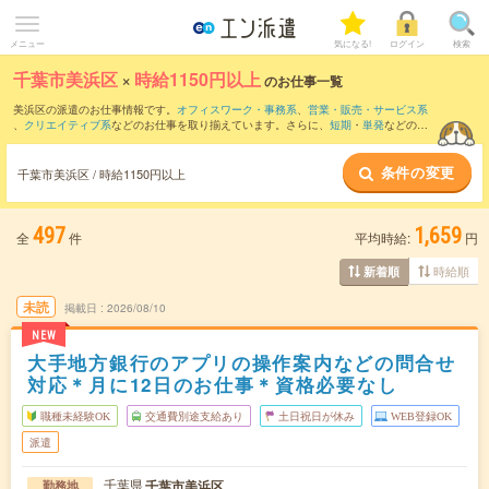
メニュー
気になる!
ログイン
検索
千葉市美浜区
×
時給1150円以上
のお仕事一覧
美浜区の派遣のお仕事情報です。
オフィスワーク・事務系
、
営業・販売・サービス系
、
クリエイティブ系
などのお仕事を取り揃えています。さらに、
短期
・
単発
などの期
間や、
職種未経験OK
などのこだわり条件で絞り込んでいただけます。
条件の変更
千葉市美浜区 / 時給1150円以上
497
1,659
全
件
平均時給:
円
時給順
新着順
未読
掲載日
2026/08/10
NEW
大手地方銀行のアプリの操作案内などの問合せ
対応＊月に12日のお仕事＊資格必要なし
職種未経験OK
交通費別途支給あり
土日祝日が休み
WEB登録OK
派遣
千葉県
千葉市美浜区
勤務地