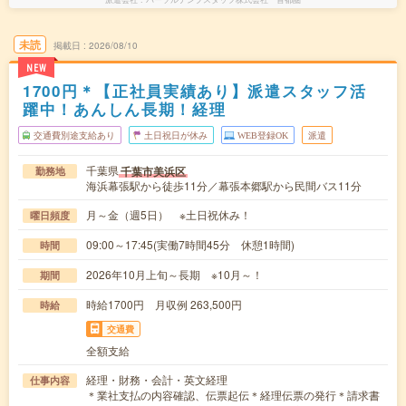
未読
掲載日
2026/08/10
NEW
1700円＊【正社員実績あり】派遣スタッフ活
躍中！あんしん長期！経理
交通費別途支給あり
土日祝日が休み
WEB登録OK
派遣
千葉県
千葉市美浜区
勤務地
海浜幕張駅から徒歩11分／幕張本郷駅から民間バス11分
月～金（週5日） ※土日祝休み！
曜日頻度
09:00～17:45(実働7時間45分 休憩1時間)
時間
2026年10月上旬～長期 ※10月～！
期間
時給1700円 月収例 263,500円
時給
交通費
全額支給
経理・財務・会計・英文経理
仕事内容
＊業社支払の内容確認、伝票起伝＊経理伝票の発行＊請求書