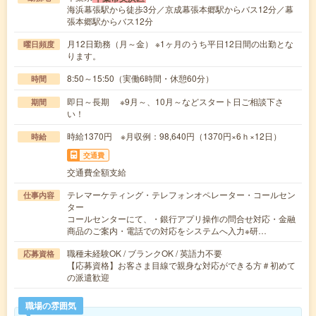
海浜幕張駅から徒歩3分／京成幕張本郷駅からバス12分／幕
張本郷駅からバス12分
月12日勤務（月～金） ※1ヶ月のうち平日12日間の出勤とな
曜日頻度
ります。
8:50～15:50（実働6時間・休憩60分）
時間
即日～長期 ※9月～、10月～などスタート日ご相談下さ
期間
い！
時給1370円 ※月収例：98,640円（1370円×6ｈ×12日）
時給
交通費
交通費全額支給
テレマーケティング・テレフォンオペレーター・コールセン
仕事内容
ター
コールセンターにて、・銀行アプリ操作の問合せ対応・金融
商品のご案内・電話での対応をシステムへ入力※研…
職種未経験OK / ブランクOK / 英語力不要
応募資格
【応募資格】お客さま目線で親身な対応ができる方＃初めて
の派遣歓迎
職場の雰囲気