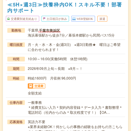
≪5H×週3日≫扶養枠内OK！スキル不要！部署
内サポート
交通費別途支給あり
土日祝日が休み
WEB登録OK
派遣
千葉県
千葉市美浜区
勤務地
海浜幕張駅から徒歩7分／幕張本郷駅から民間バス15分
月・火・水・木・金(週3日) ※週3日勤務★ 曜日はご希望
曜日頻度
に合わせられます！
10:00～16:00(実働5時間 休憩1時間)
時間
2026年09月上旬～長期 ※9月～！
期間
時給1600円 月収例 96,000円
時給
交通費
全額支給
一般事務
仕事内容
＊経費支払い入力＊契約内容登録＊データ入力＊書類整理＊
電話対応（社内からのみ＊取次程度です！）【OA…
英語力不要
応募資格
※業界未経験OK！何かしらの事務の経験をお持ちの方こちら