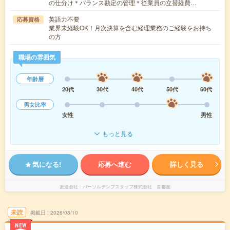
の仕分け＊バランス勘定の管理＊従業員の立替経費…
英語力不要
応募資格
業界未経験OK！月次決算を含む経理業務のご経験をお持ち
の方
職場の雰囲気
年齢層
20代
30代
40代
50代
60代
男女比率
女性
男性
もっと見る
気になる!
応募へ進む
詳しく見る
派遣会社
パーソルテンプスタッフ株式会社 首都圏
未読
掲載日
2026/08/10
NEW