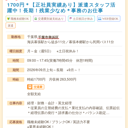
1700円＊【正社員実績あり】派遣スタッフ活
躍中！長期！残業少なめ＊事務のお仕事
職種未経験OK
交通費別途支給あり
土日祝日が休み
WEB登録OK
派遣
千葉県
千葉市美浜区
勤務地
海浜幕張駅から徒歩11分／幕張本郷駅から民間バス11分
月～金（週5日） ※土日祝休み！
曜日頻度
09:00～17:45(実働7時間45分 休憩1時間)
時間
2026年09月上旬～長期 ※9月～！
期間
時給1700円 月収例 263,500円
時給
交通費
全額支給
経理・財務・会計・英文経理
仕事内容
＊従業員の立替経費の支払＊業社支払の内容確認、伝票起伝
＊経理伝票の発行＊請求書の仕分け＊バランス勘定…
職種未経験OK / ブランクOK / 英語力不要
応募資格
※業界未経験OK！