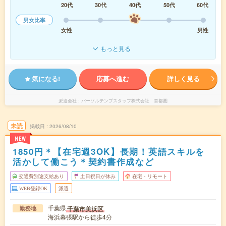
20代
30代
40代
50代
60代
男女比率
女性
男性
もっと見る
気になる!
応募へ進む
詳しく見る
派遣会社
パーソルテンプスタッフ株式会社 首都圏
未読
掲載日
2026/08/10
NEW
1850円＊【在宅週3OK】長期！英語スキルを
活かして働こう＊契約書作成など
交通費別途支給あり
土日祝日が休み
在宅・リモート
WEB登録OK
派遣
千葉県
千葉市美浜区
勤務地
海浜幕張駅から徒歩4分