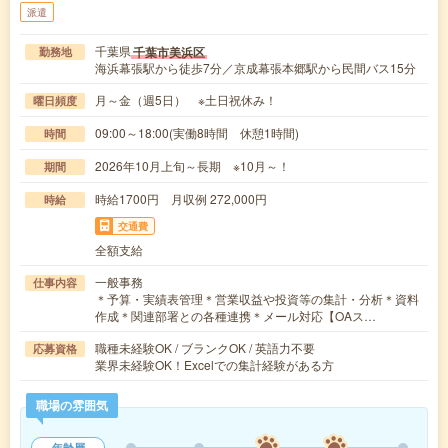
派遣
千葉県
千葉市美浜区
勤務地
海浜幕張駅から徒歩7分／京成幕張本郷駅から民間バス15分
月～金（週5日） ※土日祝休み！
曜日頻度
09:00～18:00(実働8時間 休憩1時間)
時間
2026年10月上旬～長期 ※10月～！
期間
時給1700円 月収例 272,000円
時給
交通費
全額支給
一般事務
仕事内容
＊予算・実績表管理＊営業収益や投資等の集計・分析＊資料
作成＊関連部署との各種連携＊メール対応【OAス…
職種未経験OK / ブランクOK / 英語力不要
応募資格
業界未経験OK！Excelでの集計経験がある方
職場の雰囲気
年齢層