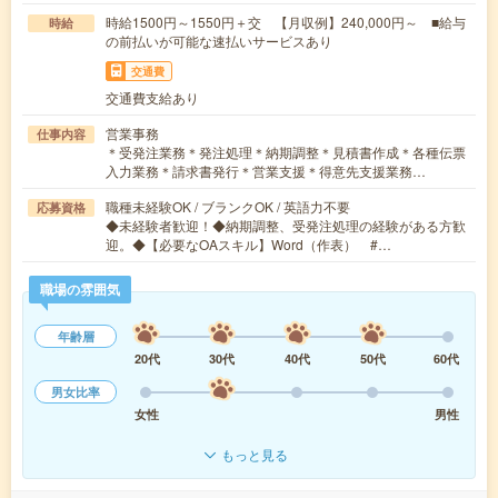
時給1500円～1550円＋交 【月収例】240,000円～ ■給与
時給
の前払いが可能な速払いサービスあり
交通費
交通費支給あり
営業事務
仕事内容
＊受発注業務＊発注処理＊納期調整＊見積書作成＊各種伝票
入力業務＊請求書発行＊営業支援＊得意先支援業務…
職種未経験OK / ブランクOK / 英語力不要
応募資格
◆未経験者歓迎！◆納期調整、受発注処理の経験がある方歓
迎。◆【必要なOAスキル】Word（作表） #…
職場の雰囲気
年齢層
20代
30代
40代
50代
60代
男女比率
女性
男性
もっと見る