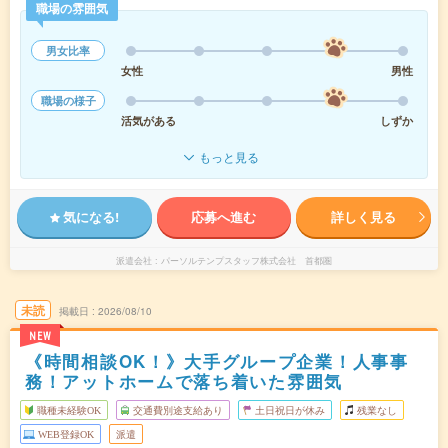
職場の雰囲気
男女比率
女性
男性
職場の様子
活気がある
しずか
もっと見る
気になる!
応募へ進む
詳しく見る
派遣会社
パーソルテンプスタッフ株式会社 首都圏
未読
掲載日
2026/08/10
NEW
《時間相談OK！》大手グループ企業！人事事
務！アットホームで落ち着いた雰囲気
職種未経験OK
交通費別途支給あり
土日祝日が休み
残業なし
WEB登録OK
派遣