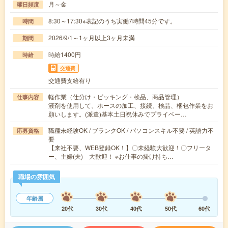
月～金
曜日頻度
8:30～17:30※表記のうち実働7時間45分です。
時間
2026/9/1～1ヶ月以上3ヶ月未満
期間
時給1400円
時給
交通費
交通費支給有り
軽作業（仕分け・ピッキング・検品、商品管理）
仕事内容
液剤を使用して、ホースの加工、接続、検品、梱包作業をお
願いします。(派遣)基本土日祝休みでプライベー…
職種未経験OK / ブランクOK / パソコンスキル不要 / 英語力不
応募資格
要
【来社不要、WEB登録OK！】〇未経験大歓迎！〇フリータ
ー、主婦(夫) 大歓迎！ ※お仕事の掛け持ち…
職場の雰囲気
年齢層
20代
30代
40代
50代
60代