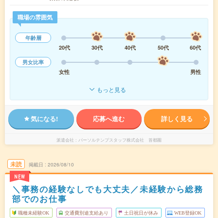
職場の雰囲気
年齢層
20代
30代
40代
50代
60代
男女比率
女性
男性
もっと見る
気になる!
応募へ進む
詳しく見る
派遣会社
パーソルテンプスタッフ株式会社 首都圏
未読
掲載日
2026/08/10
NEW
＼事務の経験なしでも大丈夫／未経験から総務
部でのお仕事
職種未経験OK
交通費別途支給あり
土日祝日が休み
WEB登録OK