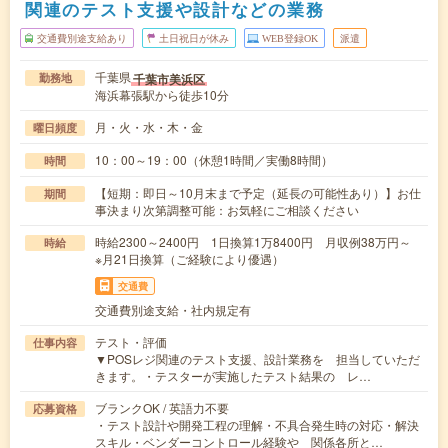
関連のテスト支援や設計などの業務
交通費別途支給あり
土日祝日が休み
WEB登録OK
派遣
千葉県
千葉市美浜区
勤務地
海浜幕張駅から徒歩10分
月・火・水・木・金
曜日頻度
10：00～19：00（休憩1時間／実働8時間）
時間
【短期：即日～10月末まで予定（延長の可能性あり）】お仕
期間
事決まり次第調整可能：お気軽にご相談ください
時給2300～2400円 1日換算1万8400円 月収例38万円～
時給
※月21日換算（ご経験により優遇）
交通費
交通費別途支給・社内規定有
テスト・評価
仕事内容
▼POSレジ関連のテスト支援、設計業務を 担当していただ
きます。・テスターが実施したテスト結果の レ…
ブランクOK / 英語力不要
応募資格
・テスト設計や開発工程の理解・不具合発生時の対応・解決
スキル・ベンダーコントロール経験や 関係各所と…