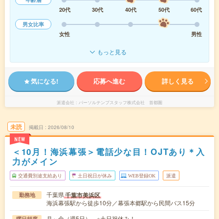
20代
30代
40代
50代
60代
男女比率
女性
男性
もっと見る
気になる!
応募へ進む
詳しく見る
派遣会社
パーソルテンプスタッフ株式会社 首都圏
未読
掲載日
2026/08/10
NEW
＜10月！海浜幕張＞電話少な目！OJTあり＊入
力がメイン
交通費別途支給あり
土日祝日が休み
WEB登録OK
派遣
千葉県
千葉市美浜区
勤務地
海浜幕張駅から徒歩10分／幕張本郷駅から民間バス15分
月～金（週5日） ※土日祝休み！
曜日頻度