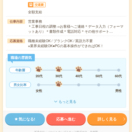
交通費
全額支給
営業事務
仕事内容
＊工事日程の調整→お客様へご連絡＊データ入力（フォーマ
ットあり）＊書類作成＊電話対応＊その他サポート…
職種未経験OK / ブランクOK / 英語力不要
応募資格
※業界未経験OK●PCの基本操作ができればOK！
職場の雰囲気
年齢層
20代
30代
40代
50代
60代
男女比率
女性
男性
もっと見る
気になる!
応募へ進む
詳しく見る
派遣会社
パーソルテンプスタッフ株式会社 首都圏