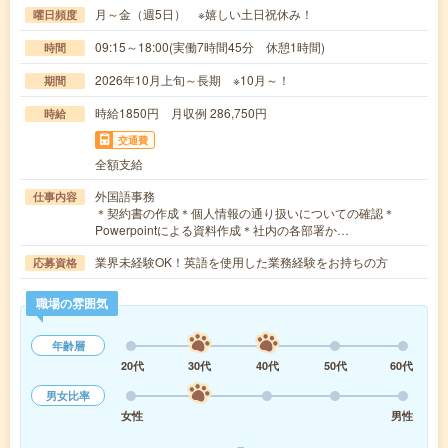
月～金（週5日） ※嬉しい土日祝休み！
曜日頻度
09:15～18:00(実働7時間45分 休憩1時間)
時間
2026年10月上旬～長期 ※10月～！
期間
時給1850円 月収例 286,750円
時給
交通費
全額支給
外国語事務
仕事内容
＊契約書の作成＊個人情報の通り扱いについての確認＊
Powerpointによる資料作成＊社内の各部署か…
業界未経験OK！英語を使用した業務経験をお持ちの方
応募資格
職場の雰囲気
年齢層
20代
30代
40代
50代
60代
男女比率
女性
男性