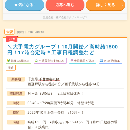
気になる!
応募へ進む
詳しく見る
派遣会社
株式会社テクノ・サービス
未読
掲載日
2026/08/10
NEW
＼大手電力グループ！10月開始／高時給1500
円！17時台定時＊工事日程調整など
職種未経験OK
交通費別途支給あり
土日祝日が休み
WEB登録OK
派遣
千葉県
千葉市美浜区
勤務地
西登戸駅から徒歩8分／西千葉駅から徒歩14分
月～金（週5日） ※土日祝日休み！
曜日頻度
08:40～17:20(実働7時間40分 休憩1時間)
時間
2026年10月上旬～長期 ※10月～！
期間
時給1500円 ●月収モデル：241,290円（月21日勤務の場
時給
合）＋残業代