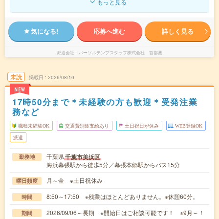
もっと見る
気になる!
応募へ進む
詳しく見る
派遣会社
パーソルテンプスタッフ株式会社 首都圏
未読
掲載日
2026/08/10
NEW
17時50分まで＊未経験の方も歓迎＊受発注業
務など
職種未経験OK
交通費別途支給あり
土日祝日が休み
WEB登録OK
派遣
千葉県
千葉市美浜区
勤務地
海浜幕張駅から徒歩5分／幕張本郷駅からバス15分
月～金 ※土日祝休み
曜日頻度
8:50～17:50 ※残業はほとんどありません。※休憩60分。
時間
2026/09/06～長期 ※開始日はご相談可能です！ ※9月～！
期間