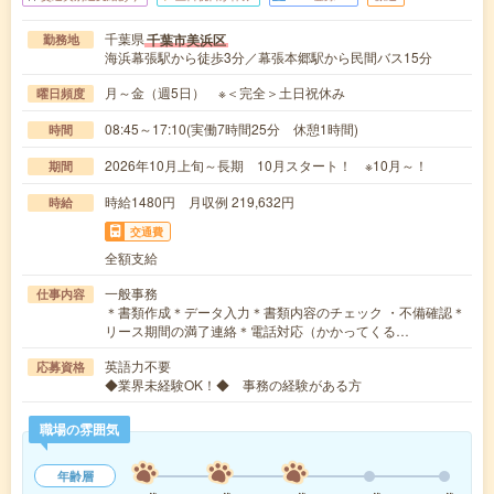
千葉県
千葉市美浜区
勤務地
海浜幕張駅から徒歩3分／幕張本郷駅から民間バス15分
月～金（週5日） ※＜完全＞土日祝休み
曜日頻度
08:45～17:10(実働7時間25分 休憩1時間)
時間
2026年10月上旬～長期 10月スタート！ ※10月～！
期間
時給1480円 月収例 219,632円
時給
交通費
全額支給
一般事務
仕事内容
＊書類作成＊データ入力＊書類内容のチェック ・不備確認＊
リース期間の満了連絡＊電話対応（かかってくる…
英語力不要
応募資格
◆業界未経験OK！◆ 事務の経験がある方
職場の雰囲気
年齢層