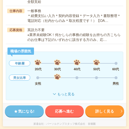
全額支給
一般事務
仕事内容
＊経費支払い入力＊契約内容登録＊データ入力＊書類整理＊
電話対応（社内からのみ＊取次程度です！）【OA…
英語力不要
応募資格
※業界未経験OK！何かしらの事務の経験をお持ちの方こちら
のお仕事は下記のいずれかに該当する方のみ、応…
職場の雰囲気
年齢層
20代
30代
40代
50代
60代
男女比率
女性
男性
もっと見る
気になる!
応募へ進む
詳しく見る
派遣会社
パーソルテンプスタッフ株式会社 首都圏