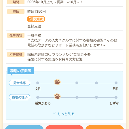
2026年10月上旬～長期 ※10月～！
期間
時給1350円
時給
交通費
全額支給
一般事務
仕事内容
＊支払データの入力＊クルマに関する書類の確認＊その他、
電話の取次ぎなどサポート業務もお願いします！※…
職種未経験OK / ブランクOK / 英語力不要
応募資格
保険に関する知識をお持ちの方歓迎
職場の雰囲気
男女比率
女性
男性
職場の様子
活気がある
しずか
もっと見る