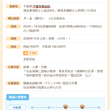
千葉県
千葉市美浜区
勤務地
海浜幕張駅から徒歩9分／幕張本郷駅から民間バス25分
月～金（週5日） ※土日祝休み
曜日頻度
09:00～16:00(実働6時間 休憩1時間)※9時00分～17時00分
時間
のご相談OK
2026年10月上旬～長期 ※10月～！
期間
時給1600円 月収例 192,000円
時給
交通費
全額支給
総務・人事・労務
仕事内容
＊社会保険に資格の取得・喪失手続き＊保険料の計算・管理
＊契約書管理＊給付金の申請対応＊電話応対 など…
職種未経験OK / ブランクOK / 英語力不要
応募資格
社会保険の知識をお持ちの方
職場の雰囲気
年齢層