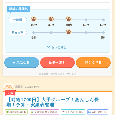
職場の雰囲気
年齢層
20代
30代
40代
50代
60代
男女比率
女性
男性
もっと見る
気になる!
応募へ進む
詳しく見る
派遣会社
株式会社フェローシップ
未読
掲載日
2026/08/10
NEW
【時給1700円】大手グループ！あんしん長
期！予算・実績表管理
職種未経験OK
交通費別途支給あり
土日祝日が休み
WEB登録OK