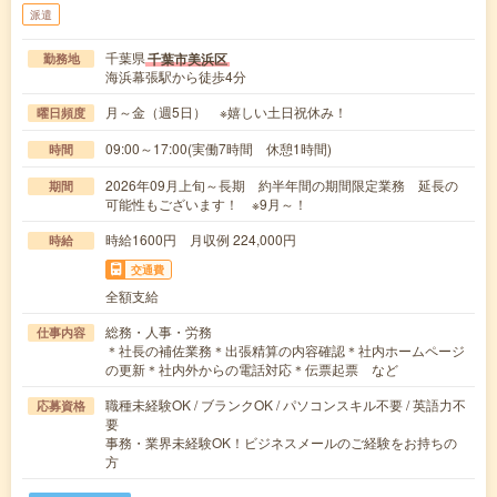
派遣
千葉県
千葉市美浜区
勤務地
海浜幕張駅から徒歩4分
月～金（週5日） ※嬉しい土日祝休み！
曜日頻度
09:00～17:00(実働7時間 休憩1時間)
時間
2026年09月上旬～長期 約半年間の期間限定業務 延長の
期間
可能性もございます！ ※9月～！
時給1600円 月収例 224,000円
時給
交通費
全額支給
総務・人事・労務
仕事内容
＊社長の補佐業務＊出張精算の内容確認＊社内ホームページ
の更新＊社内外からの電話対応＊伝票起票 など
職種未経験OK / ブランクOK / パソコンスキル不要 / 英語力不
応募資格
要
事務・業界未経験OK！ビジネスメールのご経験をお持ちの
方