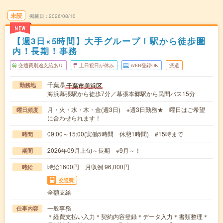
未読
掲載日
2026/08/10
NEW
【週3日×5時間】大手グループ！駅から徒歩圏
内！長期！事務
交通費別途支給あり
土日祝日が休み
WEB登録OK
派遣
千葉県
千葉市美浜区
勤務地
海浜幕張駅から徒歩7分／幕張本郷駅から民間バス15分
月・火・水・木・金(週3日) ※週3日勤務★ 曜日はご希望
曜日頻度
に合わせられます！
09:00～15:00(実働5時間 休憩1時間) #15時まで
時間
2026年09月上旬～長期 ※9月～！
期間
時給1600円 月収例 96,000円
時給
交通費
全額支給
一般事務
仕事内容
＊経費支払い入力＊契約内容登録＊データ入力＊書類整理＊