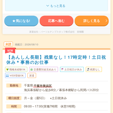
もっと見る
気になる!
応募へ進む
詳しく見る
派遣会社
パーソルテンプスタッフ株式会社 首都圏
未読
掲載日
2026/08/10
NEW
【あんしん長期】残業なし！17時定時！土日祝
休み＊事務のお仕事
職種未経験OK
交通費別途支給あり
土日祝日が休み
残業なし
WEB登録OK
派遣
千葉県
千葉市美浜区
勤務地
海浜幕張駅から徒歩8分／幕張本郷駅から民間バス20分
月～金（週5日） ※土日祝休み
曜日頻度
09:00～17:00(実働7時間 休憩1時間)
時間