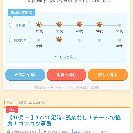
のお仕事は下記のいずれかに該当する方のみ、応…
職場の雰囲気
年齢層
20代
30代
40代
50代
60代
男女比率
女性
男性
もっと見る
気になる!
応募へ進む
詳しく見る
派遣会社
パーソルテンプスタッフ株式会社 首都圏
未読
掲載日
2026/08/10
NEW
【10月～】17:10定時×残業なし！チームで協
力！コツコツ事務
交通費別途支給あり
土日祝日が休み
WEB登録OK
派遣