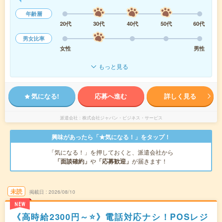
年齢層
20代
30代
40代
50代
60代
男女比率
女性
男性
もっと見る
気になる!
応募へ進む
詳しく見る
派遣会社
株式会社ジャパン・ビジネス・サービス
興味があったら「★気になる！」をタップ！
「気になる！」を押しておくと、派遣会社から
「面談確約」
や
「応募歓迎」
が届きます！
未読
掲載日
2026/08/10
NEW
《高時給2300円～⭐》電話対応ナシ！POSレジ