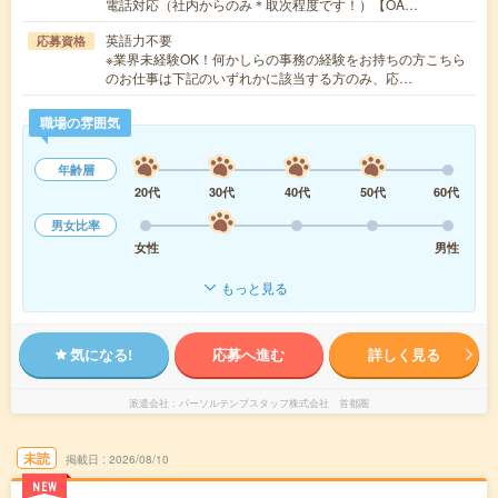
電話対応（社内からのみ＊取次程度です！）【OA…
英語力不要
応募資格
※業界未経験OK！何かしらの事務の経験をお持ちの方こちら
のお仕事は下記のいずれかに該当する方のみ、応…
職場の雰囲気
年齢層
20代
30代
40代
50代
60代
男女比率
女性
男性
もっと見る
気になる!
応募へ進む
詳しく見る
派遣会社
パーソルテンプスタッフ株式会社 首都圏
未読
掲載日
2026/08/10
NEW