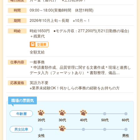
09:00～18:00(実働8時間 休憩1時間)
時間
2026年10月上旬～長期 ※10月～！
期間
時給1650円 ●モデル月収：277,200円(月21日勤務の場合)
時給
＋残業代
交通費
全額支給
一般事務
仕事内容
＊申請書類作成、品質管理に関する文書作成＊現場と連携し
データ入力（フォーマットあり）＊書類整理、備品…
英語力不要
応募資格
※業界未経験OK！何かしらの事務の経験をお持ちの方
職場の雰囲気
年齢層
20代
30代
40代
50代
60代
男女比率
女性
男性