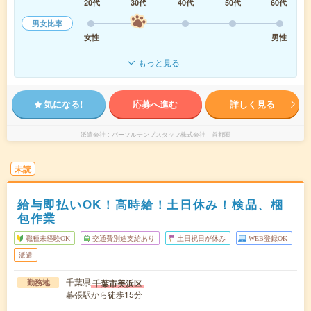
20代
30代
40代
50代
60代
男女比率
女性
男性
もっと見る
気になる!
応募へ進む
詳しく見る
派遣会社
パーソルテンプスタッフ株式会社 首都圏
未読
給与即払いOK！高時給！土日休み！検品、梱
包作業
職種未経験OK
交通費別途支給あり
土日祝日が休み
WEB登録OK
派遣
千葉県
千葉市美浜区
勤務地
幕張駅から徒歩15分