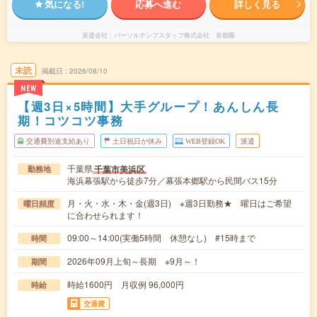
気になる!
応募へ進む
詳しく見る
派遣会社
パーソルテンプスタッフ株式会社 首都圏
未読
掲載日
2026/08/10
NEW
【週3日×5時間】大手グループ！あんしん長
期！コツコツ事務
交通費別途支給あり
土日祝日が休み
WEB登録OK
派遣
千葉県
千葉市美浜区
勤務地
海浜幕張駅から徒歩7分／幕張本郷駅から民間バス15分
月・火・水・木・金(週3日) ※週3日勤務★ 曜日はご希望
曜日頻度
に合わせられます！
09:00～14:00(実働5時間 休憩なし) #15時まで
時間
2026年09月上旬～長期 ※9月～！
期間
時給1600円 月収例 96,000円
時給
交通費