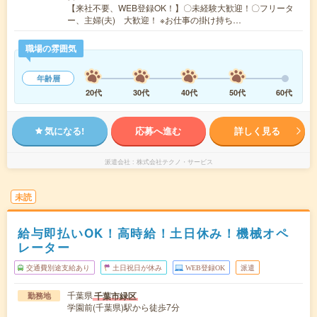
【来社不要、WEB登録OK！】〇未経験大歓迎！〇フリータ
ー、主婦(夫) 大歓迎！ ※お仕事の掛け持ち…
職場の雰囲気
年齢層
20代
30代
40代
50代
60代
気になる!
応募へ進む
詳しく見る
派遣会社
株式会社テクノ・サービス
未読
給与即払いOK！高時給！土日休み！機械オペ
レーター
交通費別途支給あり
土日祝日が休み
WEB登録OK
派遣
千葉県
千葉市緑区
勤務地
学園前(千葉県)駅から徒歩7分