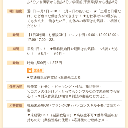
歩5分／誉田駅から徒歩5分／学園前(千葉県)駅から徒歩5分
週0日～/月1日～OK！ （月～日のあいだ） ★「土曜と日曜だ
曜日頻度
け」など色々な働き方ができます！ ★お仕事ゼロの週があっ
ても大丈夫。 働きたい日、お休みの希望はお気軽にご相談く
ださい！
【1日3時間～も相談OK!】＜シフト例＞9:00～12:0012:00～
時間
17:00 17:00～22…
単発1日～！ ★勤務開始日や期間はお気軽にご相談くださ
期間
い！ ＃8月～ ＃9月～
時給1,500円～1,875円
時給
交通費
■ 交通費規定内支給 ※派遣先による
軽作業（仕分け・ピッキング・検品、商品管理）
仕事内容
＼コスメの仕分け／＜とってもシンプルなので未経験でも安
心！＞▼封入作業及び梱包▼雑誌や書籍などの仕分…
職種未経験OK / ブランクOK / パソコンスキル不要 / 英語力不
応募資格
要
▼未経験OK！（副業歓迎☆）▼高校生不可▼携帯電話をお
持ちの方（業務連絡に使用）※応募後のご連絡はメ…