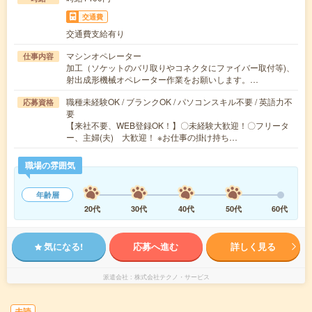
交通費
交通費支給有り
マシンオペレーター
仕事内容
加工（ソケットのバリ取りやコネクタにファイバー取付等)、
射出成形機械オペレーター作業をお願いします。…
職種未経験OK / ブランクOK / パソコンスキル不要 / 英語力不
応募資格
要
【来社不要、WEB登録OK！】〇未経験大歓迎！〇フリータ
ー、主婦(夫) 大歓迎！ ※お仕事の掛け持ち…
職場の雰囲気
年齢層
20代
30代
40代
50代
60代
気になる!
応募へ進む
詳しく見る
派遣会社
株式会社テクノ・サービス
未読