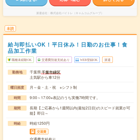
派遣会社
株式会社バイトレ（キャムコムグループ）
未読
給与即払いOK！平日休み！日勤のお仕事！食
品加工作業
職種未経験OK
交通費別途支給あり
WEB登録OK
派遣
千葉県
千葉市緑区
勤務地
土気駅から車12分
月～金・土・祝 ※シフト制
曜日頻度
9:00～17:00※表記のうち実働7時間です。
時間
長期【ご応募から1週間以内(最短2日目)のスピード就業が可
期間
能】即日～
時給1250円
時給
交通費
交通費支給有り