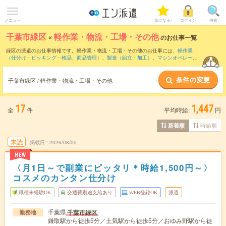
メニュー
気になる!
ログイン
検索
千葉市緑区
×
軽作業・物流・工場・その他
のお仕事一覧
緑区の派遣のお仕事情報です。軽作業・物流・工場・その他のお仕事には、
軽作業
（仕分け・ピッキング・検品、商品管理）
、
製造（組立・加工）
、
マシンオペレータ
ー
などがあります。さらに、
短期
・
単発
などの期間や、
職種未経験OK
などのこだわり
条件で絞り込んでいただけます。
条件の変更
千葉市緑区 / 軽作業・物流・工場・その他
17
1,447
全
件
平均時給:
円
時給順
新着順
未読
掲載日
2026/08/05
NEW
〈月1日～で副業にピッタリ＊時給1,500円～〉
コスメのカンタン仕分け
職種未経験OK
交通費別途支給あり
WEB登録OK
派遣
千葉県
千葉市緑区
勤務地
鎌取駅から徒歩5分／土気駅から徒歩5分／おゆみ野駅から徒