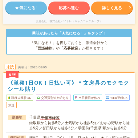
気になる!
応募へ進む
詳しく見る
派遣会社
株式会社バイトレ（キャムコムグループ）
興味があったら「★気になる！」をタップ！
「気になる！」を押しておくと、派遣会社から
「面談確約」
や
「応募歓迎」
が届きます！
未読
掲載日
2026/08/05
NEW
《単発1日OK！日払い可》＊文房具のモクモク
シール貼り
職種未経験OK
交通費別途支給あり
土日祝日が休み
WEB登録OK
派遣
千葉県
千葉市緑区
勤務地
鎌取駅から徒歩5分／土気駅から徒歩5分／おゆみ野駅から徒
歩5分／誉田駅から徒歩5分／学園前(千葉県)駅から徒歩5分
週0日～/月1日～OK！ （月～日のあいだ） ★「火曜と木曜の
曜日頻度