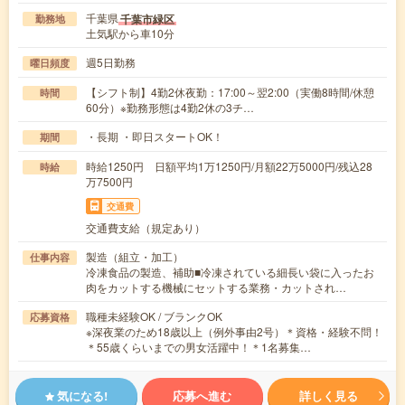
千葉県
千葉市緑区
勤務地
土気駅から車10分
週5日勤務
曜日頻度
【シフト制】4勤2休夜勤：17:00～翌2:00（実働8時間/休憩
時間
60分）※勤務形態は4勤2休の3チ…
・長期 ・即日スタートOK！
期間
時給1250円 日額平均1万1250円/月額22万5000円/残込28
時給
万7500円
交通費
交通費支給（規定あり）
製造（組立・加工）
仕事内容
冷凍食品の製造、補助■冷凍されている細長い袋に入ったお
肉をカットする機械にセットする業務・カットされ…
職種未経験OK / ブランクOK
応募資格
※深夜業のため18歳以上（例外事由2号）＊資格・経験不問！
＊55歳くらいまでの男女活躍中！＊1名募集…
気になる!
応募へ進む
詳しく見る