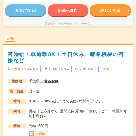
気になる!
応募へ進む
詳しく見る
派遣会社
株式会社テクノ・サービス
未読
高時給！車通勤OK！土日休み！産業機械の溶
接など
交通費別途支給あり
土日祝日が休み
WEB登録OK
派遣
千葉県
千葉市緑区
勤務地
月～金
曜日頻度
8:30～17:05※表記のうち実働7時間30分です。
時間
長期【ご応募から1週間以内(最短2日目)のスピード就業が可
期間
能】即日～
時給1500円
時給
交通費