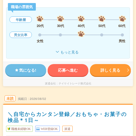
職場の雰囲気
年齢層
20代
30代
40代
50代
60代
男女比率
女性
男性
もっと見る
気になる!
応募へ進む
詳しく見る
派遣会社
テイケイトレード株式会社
未読
掲載日
2026/08/02
＼自宅からカンタン登録／おもちゃ・お菓子の
検品＊1日～
職種未経験OK
WEB登録OK
派遣