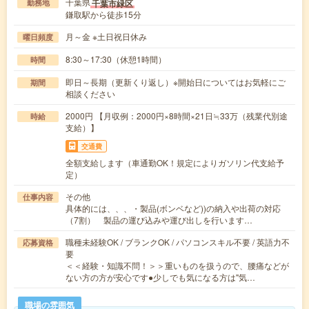
千葉県
千葉市緑区
勤務地
鎌取駅から徒歩15分
月～金 ※土日祝日休み
曜日頻度
8:30～17:30（休憩1時間）
時間
即日～長期（更新くり返し）※開始日についてはお気軽にご
期間
相談ください
2000円 【月収例：2000円×8時間×21日≒33万（残業代別途
時給
支給）】
交通費
全額支給します（車通勤OK！規定によりガソリン代支給予
定）
その他
仕事内容
具体的には、、、・製品(ボンベなど))の納入や出荷の対応
（7割） 製品の運び込みや運び出しを行います…
職種未経験OK / ブランクOK / パソコンスキル不要 / 英語力不
応募資格
要
＜＜経験・知識不問！＞＞重いものを扱うので、腰痛などが
ない方の方が安心です●少しでも気になる方は"気…
職場の雰囲気