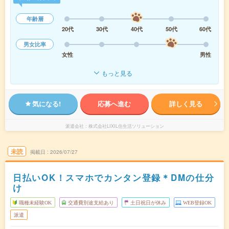
年齢層
20代
30代
40代
50代
60代
男女比率
女性
男性
もっと見る
気になる!
応募へ進む
詳しく見る
派遣会社
株式会社LIXIL住生活ソリューション
未読
掲載日
2026/07/27
日払いOK！スマホでカンタン登録＊DMの仕分
け
職種未経験OK
交通費別途支給あり
土日祝日が休み
WEB登録OK
派遣