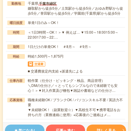
千葉県
千葉市緑区
勤務地
鎌取駅から徒歩5分／土気駅から徒歩5分／おゆみ野駅から徒
歩5分／誉田駅から徒歩5分／学園前(千葉県)駅から徒歩5分
単発1日のみ～OK！
曜日頻度
＜1日3時間～OK！＞▼ 例えば… ▼15:00～18:0015:00～
時間
22:0017:00～22:…
1日だけの単発OK！ ＃8月～ ＃9月～
期間
時給1,500円～1,875円
時給
交通費
■ 交通費規定内支給 ※派遣先による
軽作業（仕分け・ピッキング・検品、商品管理）
仕事内容
＼DMの仕分け／＜とってもシンプルなので未経験でも安
心！＞▼封入作業及び梱包▼雑誌や書籍などの仕分け…
職種未経験OK / ブランクOK / パソコンスキル不要 / 英語力不
応募資格
要
▼未経験OK！（副業歓迎☆）▼高校生不可▼携帯電話をお
持ちの方（業務連絡に使用）※応募後のご連絡はメ…
気になる!
応募へ進む
詳しく見る