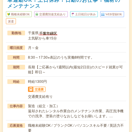
メンテナンス
職種未経験OK
交通費別途支給あり
土日祝日が休み
WEB登録OK
派遣
千葉県
千葉市緑区
勤務地
土気駅から車15分
月～金
曜日頻度
8:30～17:30※表記のうち実働8時間です。
時間
長期【ご応募から1週間以内(最短2日目)のスピード就業が可
期間
能】即日～
時給1300円
時給
交通費
交通費支給有り
製造（組立・加工）
仕事内容
返却されたレンタル作業台のメンテナンス作業、高圧洗浄機
での洗浄、塗装の塗りなおしなどをお願いします。…
職種未経験OK / ブランクOK / パソコンスキル不要 / 英語力不
応募資格
要