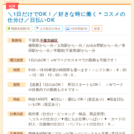
NEW
＼1日だけでOK！／好きな時に働く＊コスメの
仕分け／日払いOK
職種未経験OK
土日祝日が休み
WEB登録OK
派遣
千葉県
千葉市緑区
勤務地
鎌取駅から---分／土気駅から---分／おゆみ野駅から---分／誉
田駅から---分／学園前(千葉県)駅から---分
1日のみOK！ ※Ｗワークやスキマでの勤務も可能です！
曜日頻度
9:00～18:00希望の時間帯を選べます！＜シフト例＞・8：30
時間
～12：00・10：00～19：0…
【急募】1日のみOK！ 即日スタートもOK！ ＜Ｗワーク
期間
や扶養内での勤務もＯＫです＞
時給1400円 ■日払い・週払いOK！(規定あり) ■現金日払
時給
いもOK（規定あり）
軽作業（仕分け・ピッキング・検品、商品管理）
仕事内容
＼コスメの仕分け／▼他にもお仕事いっぱい！▼・カードの
封入・出版物の仕分け・パンフレットの仕分け・キ…
職種未経験OK / ブランクOK / パソコンスキル不要 / 英語力不
応募資格