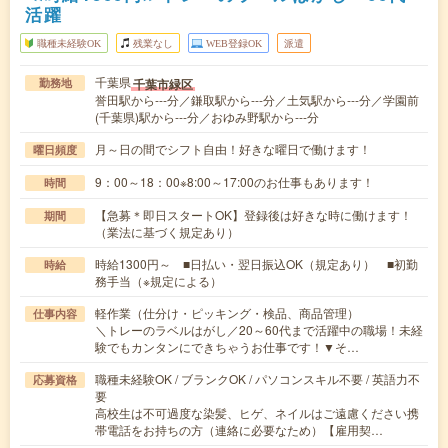
活躍
職種未経験OK
残業なし
WEB登録OK
派遣
千葉県
千葉市緑区
勤務地
誉田駅から---分／鎌取駅から---分／土気駅から---分／学園前
(千葉県)駅から---分／おゆみ野駅から---分
月～日の間でシフト自由！好きな曜日で働けます！
曜日頻度
9：00～18：00※8:00～17:00のお仕事もあります！
時間
【急募＊即日スタートOK】登録後は好きな時に働けます！
期間
（業法に基づく規定あり）
時給1300円～ ■日払い・翌日振込OK（規定あり） ■初勤
時給
務手当（※規定による）
軽作業（仕分け・ピッキング・検品、商品管理）
仕事内容
＼トレーのラベルはがし／20～60代まで活躍中の職場！未経
験でもカンタンにできちゃうお仕事です！▼そ…
職種未経験OK / ブランクOK / パソコンスキル不要 / 英語力不
応募資格
要
高校生は不可過度な染髪、ヒゲ、ネイルはご遠慮ください携
帯電話をお持ちの方（連絡に必要なため）【雇用契…