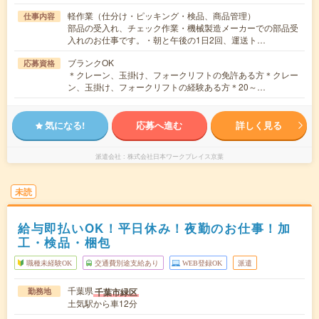
軽作業（仕分け・ピッキング・検品、商品管理）
仕事内容
部品の受入れ、チェック作業・機械製造メーカーでの部品受
入れのお仕事です。・朝と午後の1日2回、運送ト…
ブランクOK
応募資格
＊クレーン、玉掛け、フォークリフトの免許ある方＊クレー
ン、玉掛け、フォークリフトの経験ある方＊20～…
気になる!
応募へ進む
詳しく見る
派遣会社
株式会社日本ワークプレイス京葉
未読
給与即払いOK！平日休み！夜勤のお仕事！加
工・検品・梱包
職種未経験OK
交通費別途支給あり
WEB登録OK
派遣
千葉県
千葉市緑区
勤務地
土気駅から車12分