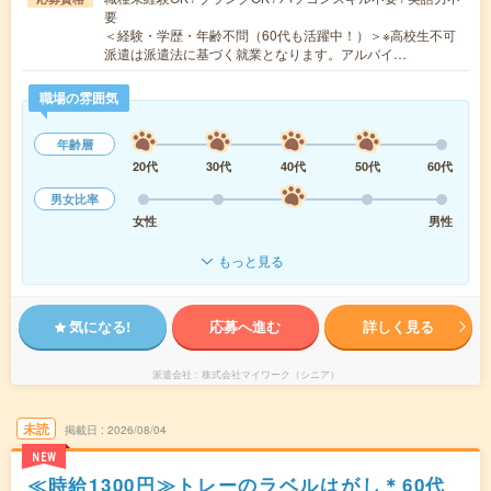
要
＜経験・学歴・年齢不問（60代も活躍中！）＞※高校生不可
派遣は派遣法に基づく就業となります。アルバイ…
職場の雰囲気
年齢層
20代
30代
40代
50代
60代
男女比率
女性
男性
もっと見る
気になる!
応募へ進む
詳しく見る
派遣会社
株式会社マイワーク（シニア）
未読
掲載日
2026/08/04
NEW
≪時給1300円≫トレーのラベルはがし＊60代