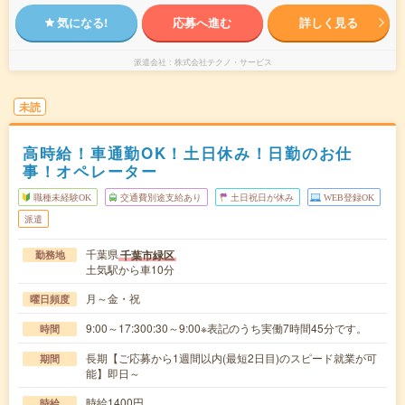
気になる!
応募へ進む
詳しく見る
派遣会社
株式会社テクノ・サービス
未読
高時給！車通勤OK！土日休み！日勤のお仕
事！オペレーター
職種未経験OK
交通費別途支給あり
土日祝日が休み
WEB登録OK
派遣
千葉県
千葉市緑区
勤務地
土気駅から車10分
月～金・祝
曜日頻度
9:00～17:300:30～9:00※表記のうち実働7時間45分です。
時間
長期【ご応募から1週間以内(最短2日目)のスピード就業が可
期間
能】即日～
時給1400円
時給