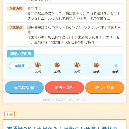
食品加工
仕事内容
食品の加工作業として、肉に衣をつけて油で揚げる、製品を
透明なビニールに入れて箱詰め・梱包、洗浄作業な…
職種未経験OK / ブランクOK / パソコンスキル不要 / 英語力不
応募資格
要
【来社不要、WEB登録OK！】〇未経験大歓迎！〇フリータ
ー、主婦(夫) 大歓迎！ ※お仕事の掛け持ち…
職場の雰囲気
年齢層
20代
30代
40代
50代
60代
気になる!
応募へ進む
詳しく見る
派遣会社
株式会社テクノ・サービス
未読
車通勤OK！土日休み！日勤のお仕事！機材の