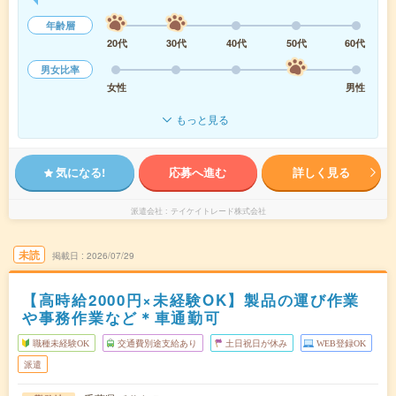
年齢層
20代
30代
40代
50代
60代
男女比率
女性
男性
もっと見る
気になる!
応募へ進む
詳しく見る
派遣会社
テイケイトレード株式会社
未読
掲載日
2026/07/29
【高時給2000円×未経験OK】製品の運び作業
や事務作業など＊車通勤可
職種未経験OK
交通費別途支給あり
土日祝日が休み
WEB登録OK
派遣