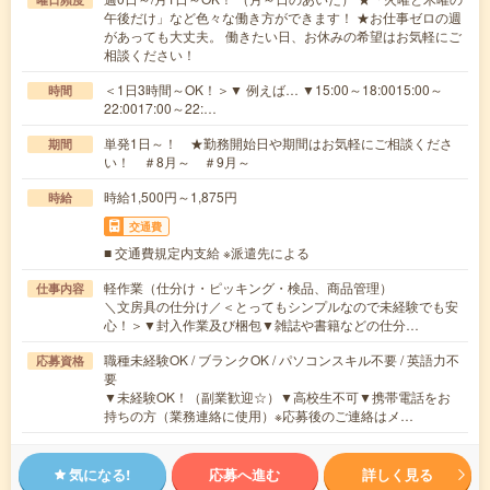
午後だけ」など色々な働き方ができます！ ★お仕事ゼロの週
があっても大丈夫。 働きたい日、お休みの希望はお気軽にご
相談ください！
＜1日3時間～OK！＞▼ 例えば… ▼15:00～18:0015:00～
時間
22:0017:00～22:…
単発1日～！ ★勤務開始日や期間はお気軽にご相談くださ
期間
い！ ＃8月～ ＃9月～
時給1,500円～1,875円
時給
交通費
■ 交通費規定内支給 ※派遣先による
軽作業（仕分け・ピッキング・検品、商品管理）
仕事内容
＼文房具の仕分け／＜とってもシンプルなので未経験でも安
心！＞▼封入作業及び梱包▼雑誌や書籍などの仕分…
職種未経験OK / ブランクOK / パソコンスキル不要 / 英語力不
応募資格
要
▼未経験OK！（副業歓迎☆）▼高校生不可▼携帯電話をお
持ちの方（業務連絡に使用）※応募後のご連絡はメ…
気になる!
応募へ進む
詳しく見る