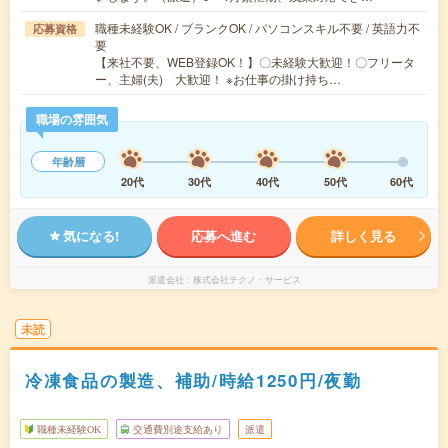
職種未経験OK / ブランクOK / パソコンスキル不要 / 英語力不
応募資格
要
【来社不要、WEB登録OK！】〇未経験大歓迎！〇フリータ
ー、主婦(夫) 大歓迎！ ※お仕事の掛け持ち…
職場の雰囲気
年齢層
20代
30代
40代
50代
60代
気になる!
応募へ進む
詳しく見る
派遣会社
株式会社テクノ・サービス
未読
冷凍食品の製造、補助/時給1250円/夜勤
職種未経験OK
交通費別途支給あり
派遣