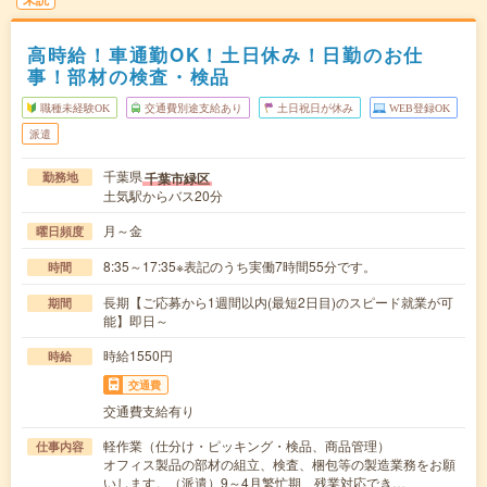
高時給！車通勤OK！土日休み！日勤のお仕
事！部材の検査・検品
職種未経験OK
交通費別途支給あり
土日祝日が休み
WEB登録OK
派遣
千葉県
千葉市緑区
勤務地
土気駅からバス20分
月～金
曜日頻度
8:35～17:35※表記のうち実働7時間55分です。
時間
長期【ご応募から1週間以内(最短2日目)のスピード就業が可
期間
能】即日～
時給1550円
時給
交通費
交通費支給有り
軽作業（仕分け・ピッキング・検品、商品管理）
仕事内容
オフィス製品の部材の組立、検査、梱包等の製造業務をお願
いします。（派遣）9～4月繁忙期、残業対応でき…