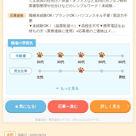
＼文房具の仕分け／快適！オフィスなど室内のカンタン軽作
業書類整理や仕分けなどのシンプルワーク！未経験…
職種未経験OK / ブランクOK / パソコンスキル不要 / 英語力不
応募資格
要
▼未経験OK！（副業歓迎☆）▼高校生不可▼携帯電話をお
持ちの方（業務連絡に使用）※応募後のご連絡はメ…
職場の雰囲気
年齢層
20代
30代
40代
50代
60代
男女比率
女性
男性
もっと見る
気になる!
応募へ進む
詳しく見る
派遣会社
株式会社バイトレ（キャムコムグループ）
未読
掲載日
2026/08/04