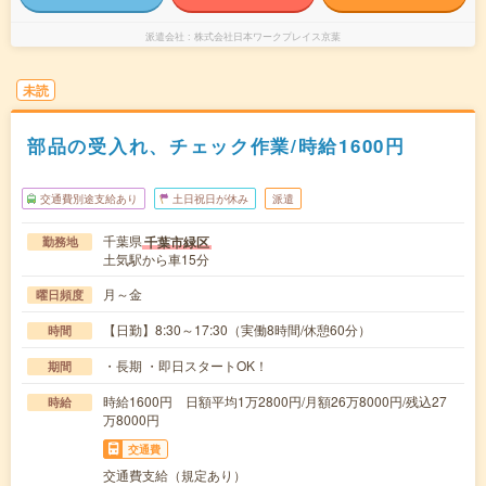
派遣会社
株式会社日本ワークプレイス京葉
未読
部品の受入れ、チェック作業/時給1600円
交通費別途支給あり
土日祝日が休み
派遣
千葉県
千葉市緑区
勤務地
土気駅から車15分
月～金
曜日頻度
【日勤】8:30～17:30（実働8時間/休憩60分）
時間
・長期 ・即日スタートOK！
期間
時給1600円 日額平均1万2800円/月額26万8000円/残込27
時給
万8000円
交通費
交通費支給（規定あり）