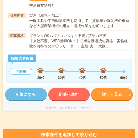
交通費支給有り
製造（組立・加工）
仕事内容
一般工具や半自動溶接機を使用して、貨物車や掘削機の車両
など大型産業機械の組立・溶接作業をお願いします…
ブランクOK / パソコンスキル不要 / 英語力不要
応募資格
【来社不要、WEB登録OK！】〇半自動溶接の資格・実務経
験をお持ちの方〇フリーター、主婦(夫) 大歓…
職場の雰囲気
年齢層
20代
30代
40代
50代
60代
気になる!
応募へ進む
詳しく見る
派遣会社
株式会社テクノ・サービス
検索条件を追加して絞り込む