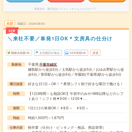
派遣会社
株式会社バイトレ（キャムコムグループ）
未読
掲載日
2026/08/05
NEW
＼来社不要／単発1日OK＊文房具の仕分け
職種未経験OK
土日祝日が休み
WEB登録OK
派遣
千葉県
千葉市緑区
勤務地
鎌取駅から徒歩5分／土気駅から徒歩5分／おゆみ野駅から徒
歩5分／誉田駅から徒歩5分／学園前(千葉県)駅から徒歩5分
好きな日1日～OK！＊希望シフト制で好きな曜日で働ける！
曜日頻度
【1日3時間～も相談OK!】午前中のみや18時以降などのシフ
時間
トあり！シフト例▼9:00～12:00▼…
1日だけの単発OK！＃8月～ ＃9月～
期間
時給1,500円～1,875円
時給
軽作業（仕分け・ピッキング・検品、商品管理）
仕事内容