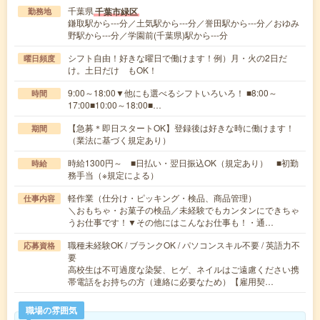
千葉県
千葉市緑区
勤務地
鎌取駅から---分／土気駅から---分／誉田駅から---分／おゆみ
野駅から---分／学園前(千葉県)駅から---分
シフト自由！好きな曜日で働けます！例）月・火の2日だ
曜日頻度
け。土日だけ もOK！
9:00～18:00▼他にも選べるシフトいろいろ！ ■8:00～
時間
17:00■10:00～18:00■…
【急募＊即日スタートOK】登録後は好きな時に働けます！
期間
（業法に基づく規定あり）
時給1300円～ ■日払い・翌日振込OK（規定あり） ■初勤
時給
務手当（※規定による）
軽作業（仕分け・ピッキング・検品、商品管理）
仕事内容
＼おもちゃ・お菓子の検品／未経験でもカンタンにできちゃ
うお仕事です！▼その他にはこんなお仕事も！・通…
職種未経験OK / ブランクOK / パソコンスキル不要 / 英語力不
応募資格
要
高校生は不可過度な染髪、ヒゲ、ネイルはご遠慮ください携
帯電話をお持ちの方（連絡に必要なため）【雇用契…
職場の雰囲気