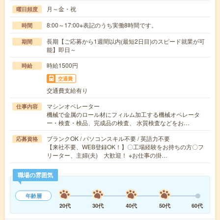
月～金・祝
曜日頻度
8:00～17:00※表記のうち実働8時間です。
時間
長期【ご応募から1週間以内(最短2日目)のスピード就業が可
期間
能】即日～
時給1500円
時給
交通費
交通費支給有り
マシンオペレーター
仕事内容
機械で金属のロール材にフィルム加工する機械オペレータ
ー・検査・検品、完成品の検査、 水質検査などをお…
ブランクOK / パソコンスキル不要 / 英語力不要
応募資格
【来社不要、WEB登録OK！】〇工場経験をお持ちの方〇フ
リーター、主婦(夫) 大歓迎！ ※お仕事の掛…
職場の雰囲気
年齢層
20代
30代
40代
50代
60代