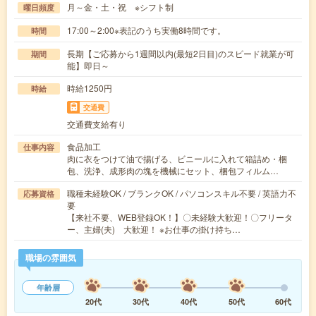
月～金・土・祝 ※シフト制
曜日頻度
17:00～2:00※表記のうち実働8時間です。
時間
長期【ご応募から1週間以内(最短2日目)のスピード就業が可
期間
能】即日～
時給1250円
時給
交通費
交通費支給有り
食品加工
仕事内容
肉に衣をつけて油で揚げる、ビニールに入れて箱詰め・梱
包、洗浄、成形肉の塊を機械にセット、梱包フィルム…
職種未経験OK / ブランクOK / パソコンスキル不要 / 英語力不
応募資格
要
【来社不要、WEB登録OK！】〇未経験大歓迎！〇フリータ
ー、主婦(夫) 大歓迎！ ※お仕事の掛け持ち…
職場の雰囲気
年齢層
20代
30代
40代
50代
60代