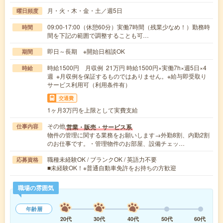
月・火・木・金・土／週5日
曜日頻度
09:00-17:00（休憩60分）実働7時間（残業少なめ！）勤務時
時間
間を下記の範囲で調整することも可…
即日～長期 ※開始日相談OK
期間
時給1500円 月収例 21万円 時給1500円×実働7h×週5日×4
時給
週 ※月収例を保証するものではありません。※給与即受取り
サービス利用可（利用条件有）
交通費
1ヶ月3万円を上限として実費支給
その他
営業・販売・サービス系
仕事内容
物件の管理に関する業務をお願いします→外勤8割、内勤2割
のお仕事です。・管理物件のお部屋、設備チェッ…
職種未経験OK / ブランクOK / 英語力不要
応募資格
■未経験OK！※普通自動車免許をお持ちの方歓迎
職場の雰囲気
年齢層
20代
30代
40代
50代
60代