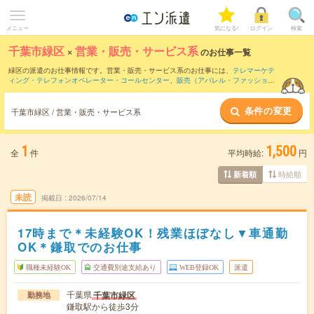
メニュー
気になる!
ログイン
検索
千葉市緑区
×
営業・販売・サービス系
のお仕事一覧
緑区の派遣のお仕事情報です。営業・販売・サービス系のお仕事には、
テレマーケテ
ィング・テレフォンオペレーター・コールセンター
、
販売（アパレル・ファッショ
ン・コスメ）
、
窓口・ショールーム・カウンター受付
などがあります。さらに、
短期
・
単発
などの期間や、
職種未経験OK
などのこだわり条件で絞り込んでいただけます。
条件の変更
千葉市緑区 / 営業・販売・サービス系
1
1,500
全
件
平均時給:
円
時給順
新着順
未読
掲載日
2026/07/14
17時まで＊未経験OK！残業ほぼなし▼車通勤
OK＊鎌取でのお仕事
職種未経験OK
交通費別途支給あり
WEB登録OK
派遣
千葉県
千葉市緑区
勤務地
鎌取駅から徒歩3分