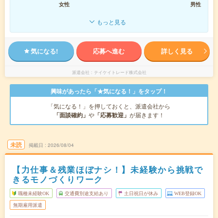
女性
男性
もっと見る
気になる!
応募へ進む
詳しく見る
派遣会社
テイケイトレード株式会社
興味があったら「★気になる！」をタップ！
「気になる！」を押しておくと、派遣会社から
「面談確約」
や
「応募歓迎」
が届きます！
未読
掲載日
2026/08/04
【力仕事＆残業ほぼナシ！】未経験から挑戦で
きるモノづくりワーク
職種未経験OK
交通費別途支給あり
土日祝日が休み
WEB登録OK
無期雇用派遣