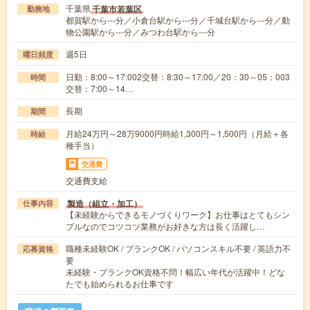
千葉県
千葉市若葉区
勤務地
都賀駅から---分／小倉台駅から---分／千城台駅から---分／動
物公園駅から---分／みつわ台駅から---分
週5日
曜日頻度
日勤：8:00～17:002交替：8:30～17:00／20：30～05：003
時間
交替：7:00～14…
長期
期間
月給24万円～28万9000円時給1,300円～1,500円（月給＋各
時給
種手当）
交通費
交通費支給
製造（組立・加工）
仕事内容
【未経験からできるモノづくりワーク】お仕事はとてもシン
プルなのでコツコツ業務がお好きな方は長く活躍し…
職種未経験OK / ブランクOK / パソコンスキル不要 / 英語力不
応募資格
要
未経験・ブランクOK資格不問！幅広い年代が活躍中！どな
たでも始められるお仕事です