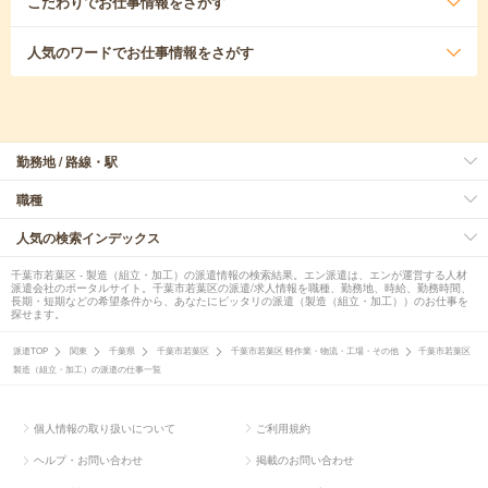
こだわり
でお仕事情報をさがす
人気のワード
でお仕事情報をさがす
勤務地 / 路線・駅
職種
人気の検索インデックス
千葉市若葉区 - 製造（組立・加工）の派遣情報の検索結果。エン派遣は、エンが運営する人材
派遣会社のポータルサイト。千葉市若葉区の派遣/求人情報を職種、勤務地、時給、勤務時間、
長期・短期などの希望条件から、あなたにピッタリの派遣（製造（組立・加工））のお仕事を
探せます。
派遣TOP
関東
千葉県
千葉市若葉区
千葉市若葉区 軽作業・物流・工場・その他
千葉市若葉区
製造（組立・加工）の派遣の仕事一覧
個人情報の取り扱いについて
ご利用規約
ヘルプ・お問い合わせ
掲載のお問い合わせ