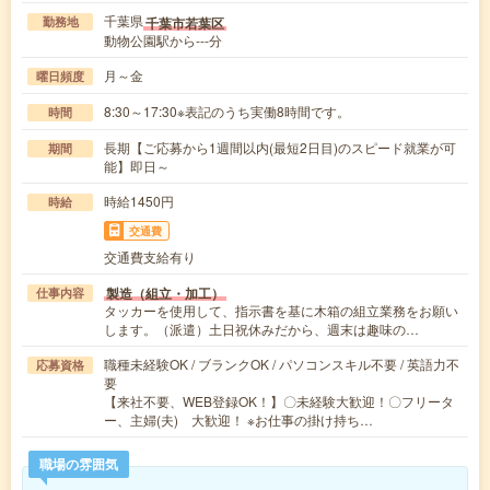
千葉県
千葉市若葉区
勤務地
動物公園駅から---分
月～金
曜日頻度
8:30～17:30※表記のうち実働8時間です。
時間
長期【ご応募から1週間以内(最短2日目)のスピード就業が可
期間
能】即日～
時給1450円
時給
交通費
交通費支給有り
製造（組立・加工）
仕事内容
タッカーを使用して、指示書を基に木箱の組立業務をお願い
します。（派遣）土日祝休みだから、週末は趣味の…
職種未経験OK / ブランクOK / パソコンスキル不要 / 英語力不
応募資格
要
【来社不要、WEB登録OK！】〇未経験大歓迎！〇フリータ
ー、主婦(夫) 大歓迎！ ※お仕事の掛け持ち…
職場の雰囲気