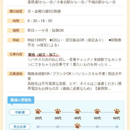
葉県)駅から---分／小倉台駅から---分／千城台駅から---分
月～金曜の週5日勤務
曜日頻度
9：30～18：00
時間
即日～一ケ月・短期OK
期間
時給1390円 ■日払い・翌日振込OK（規定あり） ■初勤務
時給
手当（※規定による）
製造（組立・加工）
仕事内容
＼パチスロ台のねじ回し・音量チェック／未経験でもカンタ
ンにできちゃうお仕事です！重たいものを持ったり…
職種未経験OK / ブランクOK / パソコンスキル不要 / 英語力不
応募資格
要
高校生は不可過度な染髪、ヒゲ、ネイルはご遠慮ください携
帯電話をお持ちの方（連絡に必要なため）【雇用契…
職場の雰囲気
年齢層
20代
30代
40代
50代
60代
男女比率