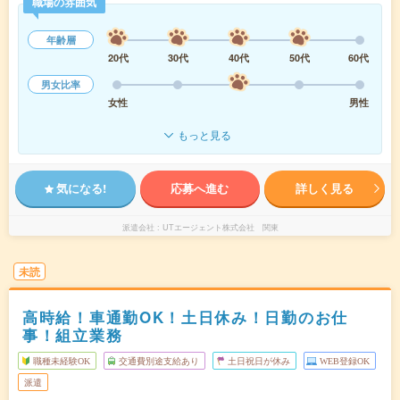
職場の雰囲気
年齢層
20代
30代
40代
50代
60代
男女比率
女性
男性
もっと見る
気になる!
応募へ進む
詳しく見る
派遣会社
UTエージェント株式会社 関東
未読
高時給！車通勤OK！土日休み！日勤のお仕
事！組立業務
職種未経験OK
交通費別途支給あり
土日祝日が休み
WEB登録OK
派遣