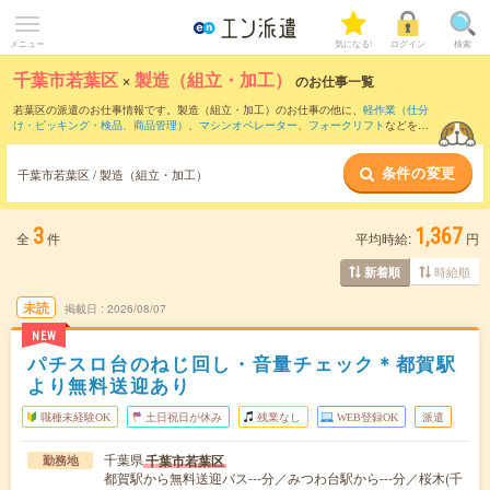
メニュー
気になる!
ログイン
検索
千葉市若葉区
×
製造（組立・加工）
のお仕事一覧
若葉区の派遣のお仕事情報です。製造（組立・加工）のお仕事の他に、
軽作業（仕分
け・ピッキング・検品、商品管理）
、
マシンオペレーター
、
フォークリフト
などを取
り揃えています。さらに、
短期
・
単発
などの期間や、
職種未経験OK
などのこだわり条
件で絞り込んでいただけます。職種辞典：
製造（組立・加工）のお仕事とは？とは？
条件の変更
千葉市若葉区 / 製造（組立・加工）
3
1,367
全
件
平均時給:
円
時給順
新着順
未読
掲載日
2026/08/07
NEW
パチスロ台のねじ回し・音量チェック＊都賀駅
より無料送迎あり
職種未経験OK
土日祝日が休み
残業なし
WEB登録OK
派遣
千葉県
千葉市若葉区
勤務地
都賀駅から無料送迎バス---分／みつわ台駅から---分／桜木(千