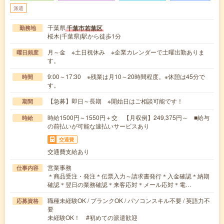
派遣
千葉県
千葉市若葉区
勤務地
桜木(千葉県)駅から徒歩1分
月～金 ※土日祝休み ※企業カレンダーで土曜出勤ありま
曜日頻度
す。
9:00～17:30 ※残業は月10～20時間程度。※休憩は45分で
時間
す。
【急募】即日～長期 ※開始日はご相談可能です！
期間
時給1500円～1550円＋交 【月収例】249,375円～ ■給与
時給
の前払いが可能な速払いサービスあり
交通費
交通費支給あり
営業事務
仕事内容
＊商品受注・発注＊伝票入力～請求書発行＊入金確認＊納期
確認＊翌日の業務確認＊来客応対＊メール応対＊電…
職種未経験OK / ブランクOK / パソコンスキル不要 / 英語力不
応募資格
要
未経験OK！ #初めての派遣歓迎