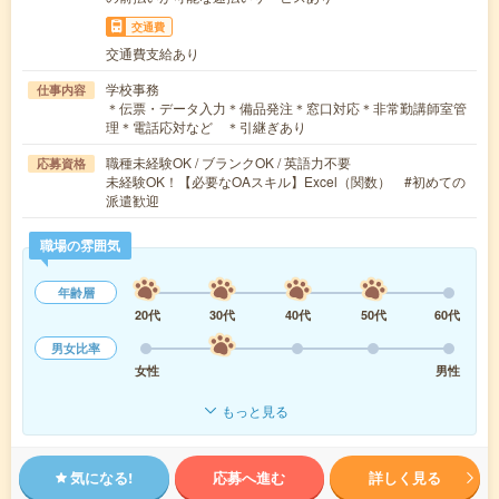
交通費
交通費支給あり
学校事務
仕事内容
＊伝票・データ入力＊備品発注＊窓口対応＊非常勤講師室管
理＊電話応対など ＊引継ぎあり
職種未経験OK / ブランクOK / 英語力不要
応募資格
未経験OK！【必要なOAスキル】Excel（関数） #初めての
派遣歓迎
職場の雰囲気
年齢層
20代
30代
40代
50代
60代
男女比率
女性
男性
もっと見る
気になる!
応募へ進む
詳しく見る