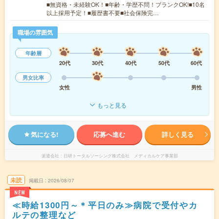
■無資格・未経験OK！■年齢・学歴不問！ブランクOK!■10名
以上採用予定！■履歴書不要■社会保険完…
職場の雰囲気
年齢層
20代
30代
40代
50代
60代
男女比率
女性
男性
もっと見る
気になる!
応募へ進む
詳しく見る
派遣会社
日研トータルソーシング株式会社 メディカルケア事業部
未読
掲載日
2026/08/07
NEW
≪時給1300円～＊平日のみ≫病院で受付やカ
ルテの整理など