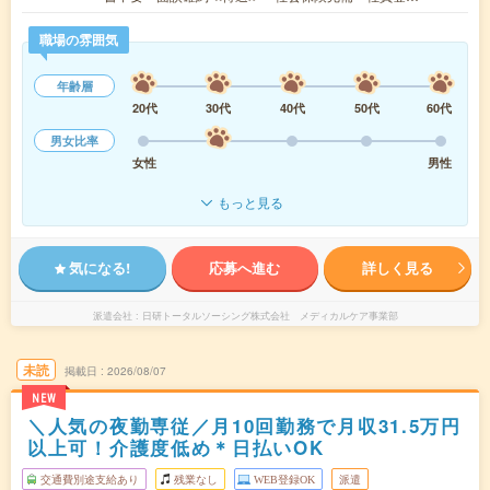
職場の雰囲気
年齢層
20代
30代
40代
50代
60代
男女比率
女性
男性
もっと見る
気になる!
応募へ進む
詳しく見る
派遣会社
日研トータルソーシング株式会社 メディカルケア事業部
未読
掲載日
2026/08/07
NEW
＼人気の夜勤専従／月10回勤務で月収31.5万円
以上可！介護度低め＊日払いOK
交通費別途支給あり
残業なし
WEB登録OK
派遣