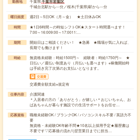
千葉県
千葉市若葉区
勤務地
千城台北駅から---分／桜木(千葉県)駅から---分
週2日～5日OK（月～金） ★土日休みOK
曜日頻度
★1日6時間～の時短シフトOK★スタート時間選べます！
時間
7:00～16:009:00～17:0011:…
開始日はご相談ください！ ★急募 ★職場が気に入れば、
期間
長期でも働けます！
無資格未経験：時給1500円～ 経験者：時給1750円～ ★
時給
日払い／週払い制度あり（月払いも選べます）※稼働開始時
は手続き完了次第のお支払いとなります。
交通費
交通費全額支給※規定有
介護関連
仕事内容
＊入居者の方の「ありがとう」が嬉しい＊おじいちゃん、お
ばあちゃんが暮らす施設での生活サポートをお任せ…
職種未経験OK / ブランクOK / パソコンスキル不要 / 英語力不
応募資格
要
無資格・未経験OK年齢不問★10名以上採用予定★履歴書は
不要です▽応募後の流れ1)翌営業日までに担当…