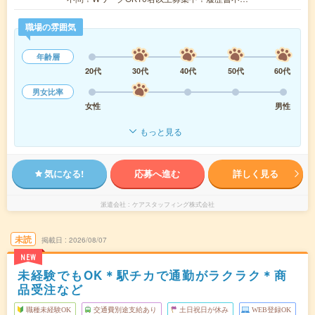
職場の雰囲気
年齢層
20代
30代
40代
50代
60代
男女比率
女性
男性
もっと見る
気になる!
応募へ進む
詳しく見る
派遣会社
ケアスタッフィング株式会社
未読
掲載日
2026/08/07
NEW
未経験でもOK＊駅チカで通勤がラクラク＊商
品受注など
職種未経験OK
交通費別途支給あり
土日祝日が休み
WEB登録OK