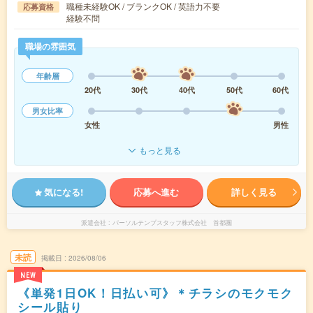
職種未経験OK / ブランクOK / 英語力不要
応募資格
経験不問
職場の雰囲気
年齢層
20代
30代
40代
50代
60代
男女比率
女性
男性
もっと見る
気になる!
応募へ進む
詳しく見る
派遣会社
パーソルテンプスタッフ株式会社 首都圏
未読
掲載日
2026/08/06
NEW
《単発1日OK！日払い可》＊チラシのモクモク
シール貼り