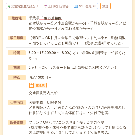
交通費別途支給あり
土日祝日が休み
WEB登録OK
派遣
千葉県
千葉市若葉区
勤務地
都賀駅から---分／小倉台駅から---分／千城台駅から---分／動
物公園駅から---分／みつわ台駅から---分
【週3日～OK】月～金曜日で希望シフト制 ※徐々に勤務回数
曜日頻度
を増やしていくことも可能です！（最初は週3日からなど）
8:00～17:009:00～18:00など※ご希望の時間帯をご相談くだ
時間
さい。
2ヶ月～OK ※スタート日はお気軽にご相談ください！
期間
時給1300円～
時給
交通費
交通費規定内支給
医療事務・病院受付
仕事内容
／看護師さん、お医者さんの“縁の下の力持ち”医療事務のお
仕事になります！＼▽具体的には…・受付で患者…
ブランクOK / パソコンスキル不要 / 英語力不要
応募資格
※履歴書不要・来社不要で電話相談もOK！少しでも気になる
方は是非応募をお待ちしております！＼応募後の…