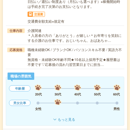
日払い／週払い制度あり（月払いも選べます）※稼働開始時
は手続き完了次第のお支払いとなります。
交通費
交通費全額支給※規定有
介護関連
仕事内容
＊入居者の方の「ありがとう」が嬉しい＊お年寄りを笑顔に
する介護のお仕事です。おじいちゃん、おばあちゃ…
職種未経験OK / ブランクOK / パソコンスキル不要 / 英語力不
応募資格
要
無資格・未経験OK年齢不問★10名以上採用予定★履歴書は
不要です▽応募後の流れ1)翌営業日までに担当…
職場の雰囲気
年齢層
20代
30代
40代
50代
60代
男女比率
女性
男性
もっと見る