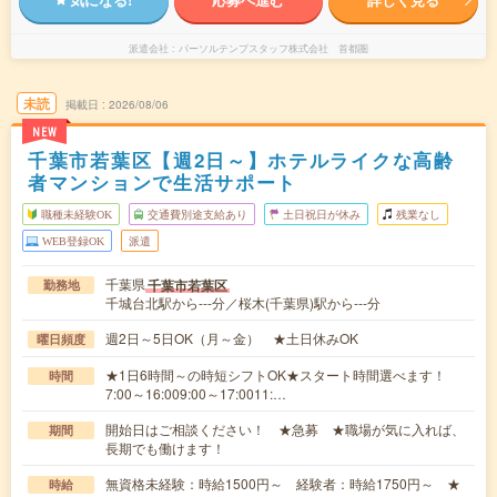
派遣会社
パーソルテンプスタッフ株式会社 首都圏
未読
掲載日
2026/08/06
NEW
千葉市若葉区【週2日～】ホテルライクな高齢
者マンションで生活サポート
職種未経験OK
交通費別途支給あり
土日祝日が休み
残業なし
WEB登録OK
派遣
千葉県
千葉市若葉区
勤務地
千城台北駅から---分／桜木(千葉県)駅から---分
週2日～5日OK（月～金） ★土日休みOK
曜日頻度
★1日6時間～の時短シフトOK★スタート時間選べます！
時間
7:00～16:009:00～17:0011:…
開始日はご相談ください！ ★急募 ★職場が気に入れば、
期間
長期でも働けます！
無資格未経験：時給1500円～ 経験者：時給1750円～ ★
時給