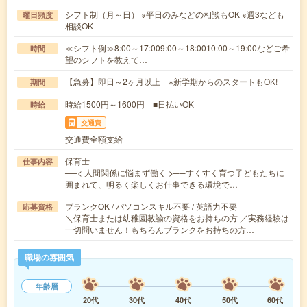
シフト制（月～日） ※平日のみなどの相談もOK ※週3なども
曜日頻度
相談OK
≪シフト例≫8:00～17:009:00～18:0010:00～19:00などご希
時間
望のシフトを教えて…
【急募】即日～2ヶ月以上 ※新学期からのスタートもOK!
期間
時給1500円～1600円 ■日払いOK
時給
交通費
交通費全額支給
保育士
仕事内容
──< 人間関係に悩まず働く >──すくすく育つ子どもたちに
囲まれて、明るく楽しくお仕事できる環境で…
ブランクOK / パソコンスキル不要 / 英語力不要
応募資格
＼保育士または幼稚園教諭の資格をお持ちの方 ／実務経験は
一切問いません！もちろんブランクをお持ちの方…
職場の雰囲気
年齢層
20代
30代
40代
50代
60代