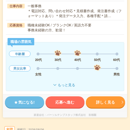
一般事務
仕事内容
＊電話対応、問い合わせ対応＊見積書作成、発注書作成（フ
ォーマットあり）＊発注データ入力、各種手配＊請…
職種未経験OK / ブランクOK / 英語力不要
応募資格
事務未経験の方、歓迎！
職場の雰囲気
年齢層
20代
30代
40代
50代
60代
男女比率
女性
男性
もっと見る
気になる!
応募へ進む
詳しく見る
派遣会社
パーソルテンプスタッフ株式会社 首都圏
未読
掲載日
2026/08/06