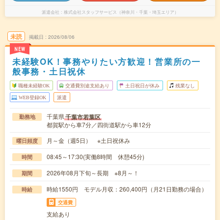
派遣会社
株式会社スタッフサービス（神奈川・千葉・埼玉エリア）
未読
掲載日
2026/08/06
NEW
未経験OK！事務やりたい方歓迎！営業所の一
般事務・土日祝休
職種未経験OK
交通費別途支給あり
土日祝日が休み
残業なし
WEB登録OK
派遣
千葉県
千葉市若葉区
勤務地
都賀駅から車7分／四街道駅から車12分
月～金（週5日） ※土日祝休み
曜日頻度
08:45～17:30(実働8時間 休憩45分)
時間
2026年08月下旬～長期 ※8月～！
期間
時給1550円 モデル月収：260,400円（月21日勤務の場合）
時給
交通費
支給あり