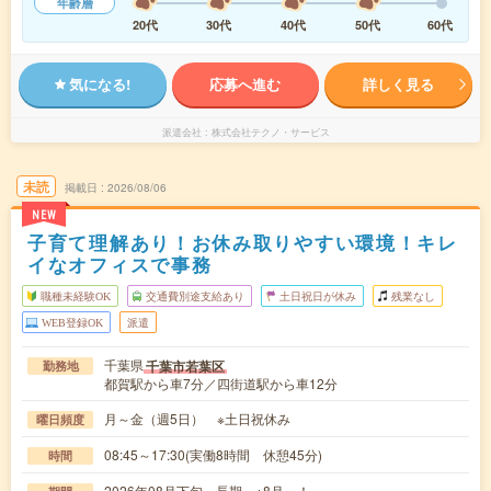
年齢層
20代
30代
40代
50代
60代
気になる!
応募へ進む
詳しく見る
派遣会社
株式会社テクノ・サービス
未読
掲載日
2026/08/06
NEW
子育て理解あり！お休み取りやすい環境！キレ
イなオフィスで事務
職種未経験OK
交通費別途支給あり
土日祝日が休み
残業なし
WEB登録OK
派遣
千葉県
千葉市若葉区
勤務地
都賀駅から車7分／四街道駅から車12分
月～金（週5日） ※土日祝休み
曜日頻度
08:45～17:30(実働8時間 休憩45分)
時間
2026年08月下旬～長期 ※8月～！