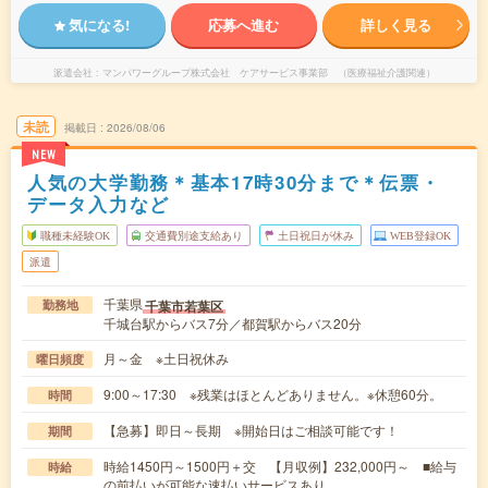
気になる!
応募へ進む
詳しく見る
派遣会社
マンパワーグループ株式会社 ケアサービス事業部 （医療福祉介護関連）
未読
掲載日
2026/08/06
NEW
人気の大学勤務＊基本17時30分まで＊伝票・
データ入力など
職種未経験OK
交通費別途支給あり
土日祝日が休み
WEB登録OK
派遣
千葉県
千葉市若葉区
勤務地
千城台駅からバス7分／都賀駅からバス20分
月～金 ※土日祝休み
曜日頻度
9:00～17:30 ※残業はほとんどありません。※休憩60分。
時間
【急募】即日～長期 ※開始日はご相談可能です！
期間
時給1450円～1500円＋交 【月収例】232,000円～ ■給与
時給
の前払いが可能な速払いサービスあり