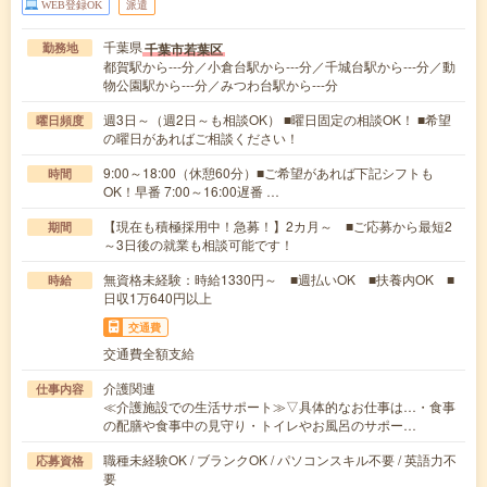
WEB登録OK
派遣
千葉県
千葉市若葉区
勤務地
都賀駅から---分／小倉台駅から---分／千城台駅から---分／動
物公園駅から---分／みつわ台駅から---分
週3日～（週2日～も相談OK） ■曜日固定の相談OK！ ■希望
曜日頻度
の曜日があればご相談ください！
9:00～18:00（休憩60分）■ご希望があれば下記シフトも
時間
OK！早番 7:00～16:00遅番 …
【現在も積極採用中！急募！】2カ月～ ■ご応募から最短2
期間
～3日後の就業も相談可能です！
無資格未経験：時給1330円～ ■週払いOK ■扶養内OK ■
時給
日収1万640円以上
交通費
交通費全額支給
介護関連
仕事内容
≪介護施設での生活サポート≫▽具体的なお仕事は…・食事
の配膳や食事中の見守り・トイレやお風呂のサポー…
職種未経験OK / ブランクOK / パソコンスキル不要 / 英語力不
応募資格
要