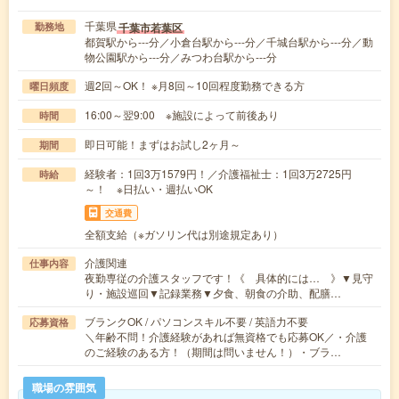
千葉県
千葉市若葉区
勤務地
都賀駅から---分／小倉台駅から---分／千城台駅から---分／動
物公園駅から---分／みつわ台駅から---分
週2回～OK！ ※月8回～10回程度勤務できる方
曜日頻度
16:00～翌9:00 ※施設によって前後あり
時間
即日可能！まずはお試し2ヶ月～
期間
経験者：1回3万1579円！／介護福祉士：1回3万2725円
時給
～！ ※日払い・週払いOK
交通費
全額支給（※ガソリン代は別途規定あり）
介護関連
仕事内容
夜勤専従の介護スタッフです！《 具体的には… 》▼見守
り・施設巡回▼記録業務▼夕食、朝食の介助、配膳…
ブランクOK / パソコンスキル不要 / 英語力不要
応募資格
＼年齢不問！介護経験があれば無資格でも応募OK／・介護
のご経験のある方！（期間は問いません！）・ブラ…
職場の雰囲気