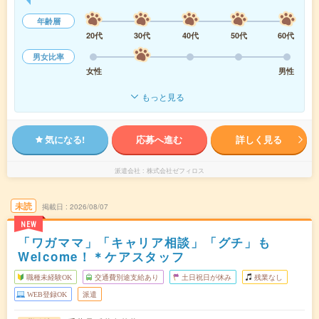
年齢層
20代
30代
40代
50代
60代
男女比率
女性
男性
もっと見る
気になる!
応募へ進む
詳しく見る
派遣会社
株式会社ゼフィロス
未読
掲載日
2026/08/07
NEW
「ワガママ」「キャリア相談」「グチ」も
Welcome！＊ケアスタッフ
職種未経験OK
交通費別途支給あり
土日祝日が休み
残業なし
WEB登録OK
派遣