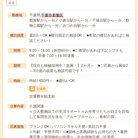
派遣
千葉県
千葉市若葉区
勤務地
都賀駅から---分／小倉台駅から---分／千城台駅から---分／動
物公園駅から---分／みつわ台駅から---分
週2日～OK ■曜日固定の相談OK！ ■希望の曜日があればご相
曜日頻度
談ください！
9:00～18:00（休憩60分）■ご希望があれば下記シフトも
時間
OK！早番 7:00～16:00遅番 …
【現在も積極採用中！急募！】2カ月～ ■ご応募から最短2
期間
～3日後の就業も相談可能です！
時給1450円～ ■週払いOK
時給
交通費
交通費全額支給
介護関連
仕事内容
≪少人数施設での生活サポート≫お年寄りたちが自立を目指
して集団生活を送る「グループホーム」。食材の買…
ブランクOK / パソコンスキル不要 / 英語力不要
応募資格
≪年齢・学歴不問！≫■資格と実務経験をお持ちの方＊履歴
書不要＊面談確約≪待遇≫・社会保険完備・社員登…