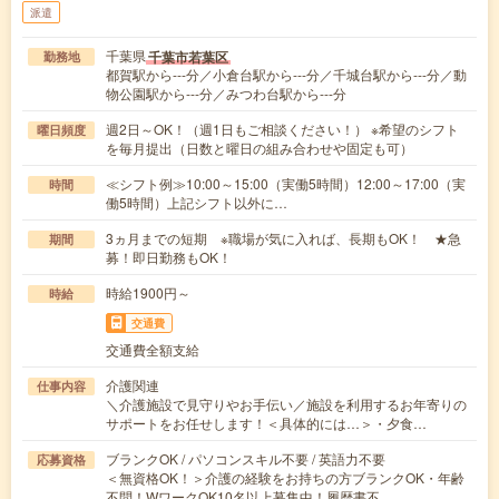
派遣
千葉県
千葉市若葉区
勤務地
都賀駅から---分／小倉台駅から---分／千城台駅から---分／動
物公園駅から---分／みつわ台駅から---分
週2日～OK！（週1日もご相談ください！） ※希望のシフト
曜日頻度
を毎月提出（日数と曜日の組み合わせや固定も可）
≪シフト例≫10:00～15:00（実働5時間）12:00～17:00（実
時間
働5時間）上記シフト以外に…
3ヵ月までの短期 ※職場が気に入れば、長期もOK！ ★急
期間
募！即日勤務もOK！
時給1900円～
時給
交通費
交通費全額支給
介護関連
仕事内容
＼介護施設で見守りやお手伝い／施設を利用するお年寄りの
サポートをお任せします！＜具体的には…＞・夕食…
ブランクOK / パソコンスキル不要 / 英語力不要
応募資格
＜無資格OK！＞介護の経験をお持ちの方ブランクOK・年齢
不問！WワークOK10名以上募集中！履歴書不…