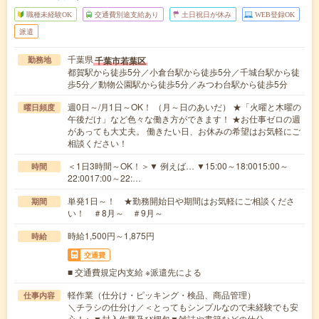
職種未経験OK
交通費別途支給あり
土日祝日が休み
WEB登録OK
派遣
千葉県
千葉市若葉区
勤務地
都賀駅から徒歩5分／小倉台駅から徒歩5分／千城台駅から徒
歩5分／動物公園駅から徒歩5分／みつわ台駅から徒歩5分
週0日～/月1日～OK！ （月～日のあいだ） ★「火曜と木曜の
曜日頻度
午後だけ」など色々な働き方ができます！ ★お仕事ゼロの週
があっても大丈夫。 働きたい日、お休みの希望はお気軽にご
相談ください！
＜1日3時間～OK！＞▼ 例えば… ▼15:00～18:0015:00～
時間
22:0017:00～22:…
単発1日～！ ★勤務開始日や期間はお気軽にご相談くださ
期間
い！ ＃8月～ ＃9月～
時給1,500円～1,875円
時給
交通費
■ 交通費規定内支給 ※派遣先による
軽作業（仕分け・ピッキング・検品、商品管理）
仕事内容
＼チラシの仕分け／＜とってもシンプルなので未経験でも安
心！＞▼封入作業及び梱包▼雑誌や書籍などの仕分…