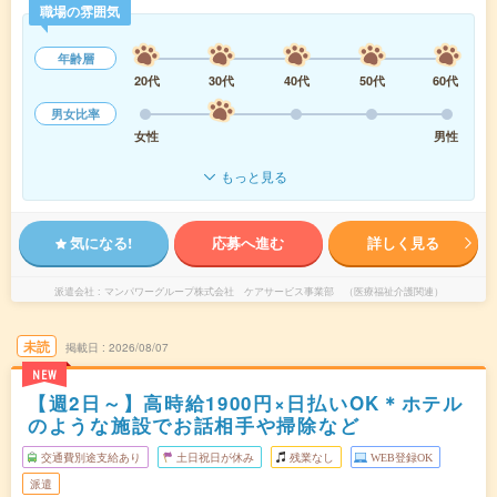
職場の雰囲気
年齢層
20代
30代
40代
50代
60代
男女比率
女性
男性
もっと見る
気になる!
応募へ進む
詳しく見る
派遣会社
マンパワーグループ株式会社 ケアサービス事業部 （医療福祉介護関連）
未読
掲載日
2026/08/07
NEW
【週2日～】高時給1900円×日払いOK＊ホテル
のような施設でお話相手や掃除など
交通費別途支給あり
土日祝日が休み
残業なし
WEB登録OK
派遣