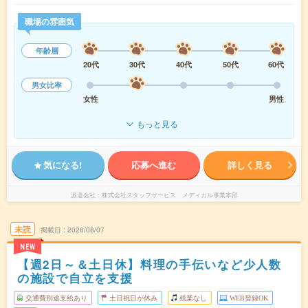
職場の雰囲気
年齢層
20代
30代
40代
50代
60代
男女比率
女性
男性
もっと見る
気になる!
応募へ進む
詳しく見る
派遣会社
株式会社スタッフサービス メディカル事業本部
未読
掲載日
2026/08/07
NEW
【週2日～＆土日休】料理の手伝いなど少人数
の施設で自立を支援
交通費別途支給あり
土日祝日が休み
残業なし
WEB登録OK