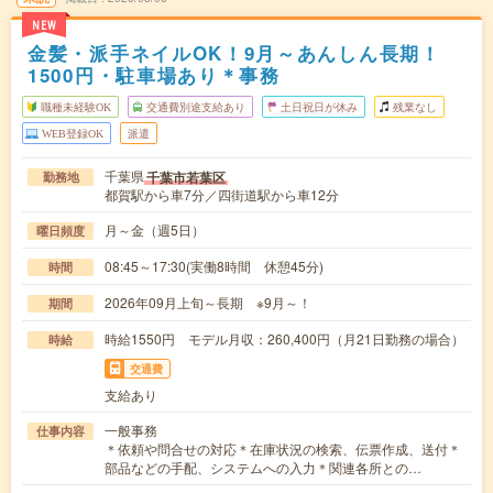
NEW
金髪・派手ネイルOK！9月～あんしん長期！
1500円・駐車場あり＊事務
職種未経験OK
交通費別途支給あり
土日祝日が休み
残業なし
WEB登録OK
派遣
千葉県
千葉市若葉区
勤務地
都賀駅から車7分／四街道駅から車12分
月～金（週5日）
曜日頻度
08:45～17:30(実働8時間 休憩45分)
時間
2026年09月上旬～長期 ※9月～！
期間
時給1550円 モデル月収：260,400円（月21日勤務の場合）
時給
交通費
支給あり
一般事務
仕事内容
＊依頼や問合せの対応＊在庫状況の検索、伝票作成、送付＊
部品などの手配、システムへの入力＊関連各所との…