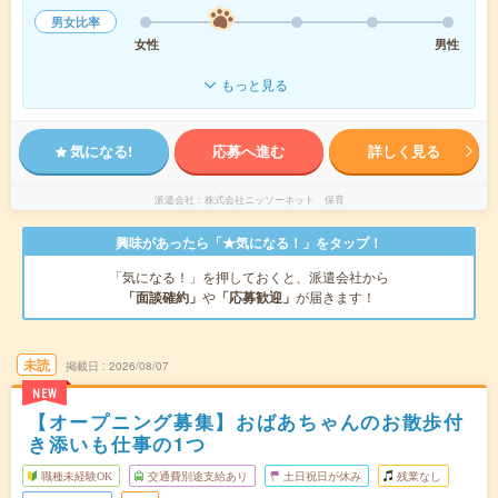
男女比率
女性
男性
もっと見る
気になる!
応募へ進む
詳しく見る
派遣会社
株式会社ニッソーネット 保育
興味があったら「★気になる！」をタップ！
「気になる！」を押しておくと、派遣会社から
「面談確約」
や
「応募歓迎」
が届きます！
未読
掲載日
2026/08/07
NEW
【オープニング募集】おばあちゃんのお散歩付
き添いも仕事の1つ
職種未経験OK
交通費別途支給あり
土日祝日が休み
残業なし