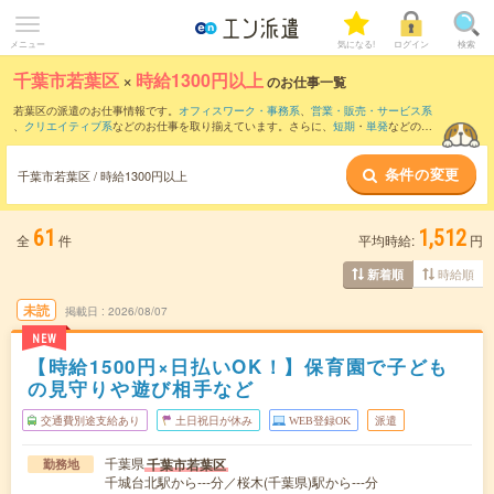
メニュー
気になる!
ログイン
検索
千葉市若葉区
×
時給1300円以上
のお仕事一覧
若葉区の派遣のお仕事情報です。
オフィスワーク・事務系
、
営業・販売・サービス系
、
クリエイティブ系
などのお仕事を取り揃えています。さらに、
短期
・
単発
などの期
間や、
職種未経験OK
などのこだわり条件で絞り込んでいただけます。
条件の変更
千葉市若葉区 / 時給1300円以上
61
1,512
全
件
平均時給:
円
時給順
新着順
未読
掲載日
2026/08/07
NEW
【時給1500円×日払いOK！】保育園で子ども
の見守りや遊び相手など
交通費別途支給あり
土日祝日が休み
WEB登録OK
派遣
千葉県
千葉市若葉区
勤務地
千城台北駅から---分／桜木(千葉県)駅から---分