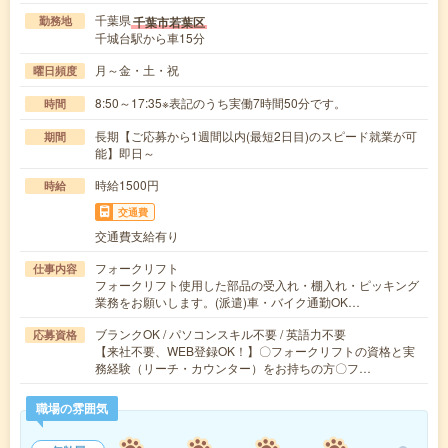
千葉県
千葉市若葉区
勤務地
千城台駅から車15分
月～金・土・祝
曜日頻度
8:50～17:35※表記のうち実働7時間50分です。
時間
長期【ご応募から1週間以内(最短2日目)のスピード就業が可
期間
能】即日～
時給1500円
時給
交通費
交通費支給有り
フォークリフト
仕事内容
フォークリフト使用した部品の受入れ・棚入れ・ピッキング
業務をお願いします。(派遣)車・バイク通勤OK…
ブランクOK / パソコンスキル不要 / 英語力不要
応募資格
【来社不要、WEB登録OK！】〇フォークリフトの資格と実
務経験（リーチ・カウンター）をお持ちの方〇フ…
職場の雰囲気