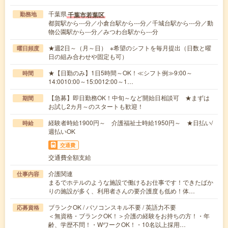
千葉県
千葉市若葉区
勤務地
都賀駅から---分／小倉台駅から---分／千城台駅から---分／動
物公園駅から---分／みつわ台駅から---分
★週2日～（月～日） ※希望のシフトを毎月提出（日数と曜
曜日頻度
日の組み合わせや固定も可）
★【日勤のみ】1日5時間～OK！≪シフト例≫9:00～
時間
14:0010:00～15:0012:00～1…
【急募】即日勤務OK！中旬～など開始日相談可 ★まずは
期間
お試し2カ月～のスタートも歓迎！
経験者時給1900円～ 介護福祉士時給1950円～ ★日払い/
時給
週払いOK
交通費
交通費全額支給
介護関連
仕事内容
まるでホテルのような施設で働けるお仕事です！できたばか
りの施設が多く、利用者さんの要介護度も低め！体…
ブランクOK / パソコンスキル不要 / 英語力不要
応募資格
＜無資格・ブランクOK！＞介護の経験をお持ちの方！・年
齢、学歴不問！・WワークOK！・10名以上採用…