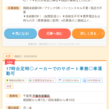
職種未経験OK / ブランクOK / パソコンスキル不要 / 英語力不
応募資格
要
▼未経験OK！（副業歓迎☆）▼高校生不可▼携帯電話をお
持ちの方（業務連絡に使用）※応募後のご連絡はメ…
気になる!
応募へ進む
詳しく見る
派遣会社
株式会社バイトレ（キャムコムグループ）
未読
掲載日
2026/08/06
NEW
17時台定時〇メーカーでのサポート事務〇車通
勤可
職種未経験OK
交通費別途支給あり
土日祝日が休み
WEB登録OK
派遣
千葉県
千葉市若葉区
勤務地
都賀駅から車7分／四街道駅から車12分
月～金
曜日頻度