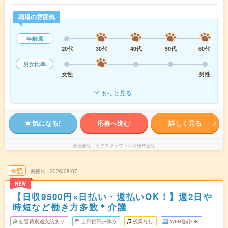
職場の雰囲気
年齢層
20代
30代
40代
50代
60代
男女比率
女性
男性
もっと見る
気になる!
応募へ進む
詳しく見る
派遣会社
ケアスタッフィング株式会社
未読
掲載日
2026/08/07
NEW
【日収9500円×日払い・週払いOK！】週2日や
時短など働き方多数＊介護
交通費別途支給あり
土日祝日が休み
残業なし
WEB登録OK