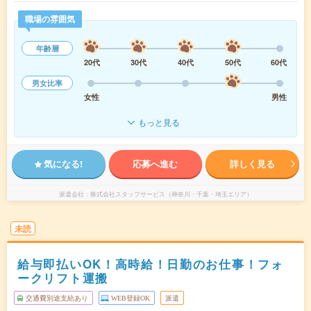
職場の雰囲気
年齢層
20代
30代
40代
50代
60代
男女比率
女性
男性
もっと見る
気になる!
応募へ進む
詳しく見る
派遣会社
株式会社スタッフサービス（神奈川・千葉・埼玉エリア）
未読
給与即払いOK！高時給！日勤のお仕事！フォ
ークリフト運搬
交通費別途支給あり
WEB登録OK
派遣