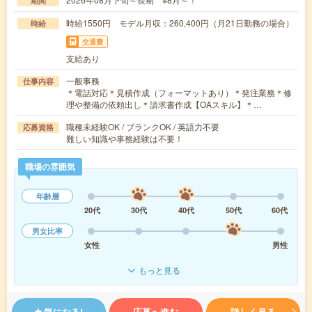
期間
時給1550円 モデル月収：260,400円（月21日勤務の場合）
時給
交通費
支給あり
一般事務
仕事内容
＊電話対応＊見積作成（フォーマットあり）＊発注業務＊修
理や整備の依頼出し＊請求書作成【OAスキル】＊…
職種未経験OK / ブランクOK / 英語力不要
応募資格
難しい知識や事務経験は不要！
職場の雰囲気
年齢層
20代
30代
40代
50代
60代
男女比率
女性
男性
もっと見る
気になる!
応募へ進む
詳しく見る