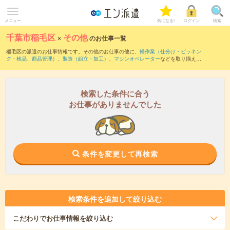
メニュー
気になる!
ログイン
検索
千葉市稲毛区
×
その他
のお仕事一覧
稲毛区の派遣のお仕事情報です。その他のお仕事の他に、
軽作業（仕分け・ピッキン
グ・検品、商品管理）
、
製造（組立・加工）
、
マシンオペレーター
などを取り揃えて
います。さらに、
短期
・
単発
などの期間や、
職種未経験OK
などのこだわり条件で絞り
込んでいただけます。
検索した条件に合う
お仕事がありませんでした
条件を変更して再検索
検索条件を追加して絞り込む
こだわり
でお仕事情報を絞り込む