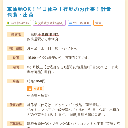
車通勤OK！平日休み！夜勤のお仕事！計量・
包装・出荷
職種未経験OK
交通費別途支給あり
WEB登録OK
派遣
千葉県
千葉市稲毛区
勤務地
四街道駅から車12分
月～金・土・日・祝 ※シフト制
曜日頻度
16:00～0:00※表記のうち実働7時間です。
時間
3ヶ月以上【ご応募から1週間以内(最短2日目)のスピード就
期間
業が可能】即日～
時給1350円
時給
交通費
交通費支給有り
軽作業（仕分け・ピッキング・検品、商品管理）
仕事内容
ベルトコンベアでご飯が流れてくるので計量、包装、出荷な
どの作業をお願いします。(派遣)専用容器に白米…
職種未経験OK / ブランクOK / パソコンスキル不要 / 英語力不
応募資格