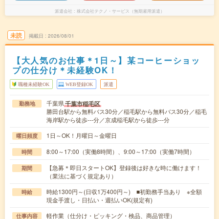
派遣会社
株式会社テクノ・サービス（無期雇用派遣）
未読
掲載日
2026/08/01
【大人気のお仕事＊1日～】某コーヒーショッ
プの仕分け＊未経験OK！
職種未経験OK
WEB登録OK
派遣
千葉県
千葉市稲毛区
勤務地
勝田台駅から無料バス30分／稲毛駅から無料バス30分／稲毛
海岸駅から徒歩---分／京成稲毛駅から徒歩---分
1日～OK！月曜日～金曜日
曜日頻度
8:00～17:00（実働8時間）、9:00～17:00（実働7時間）
時間
【急募＊即日スタートOK】登録後は好きな時に働けます！
期間
（業法に基づく規定あり）
時給1300円～(日収1万400円～) ■初勤務手当あり ※全額
時給
現金手渡し・日払い・週払いOK(規定有)
軽作業（仕分け・ピッキング・検品、商品管理）
仕事内容