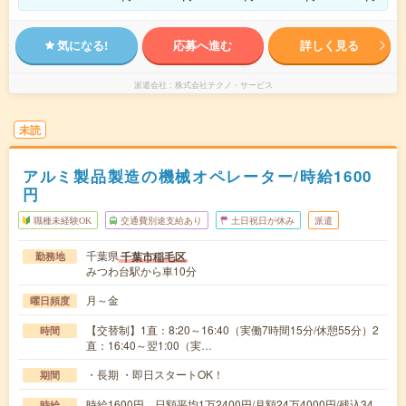
気になる!
応募へ進む
詳しく見る
派遣会社
株式会社テクノ・サービス
未読
アルミ製品製造の機械オペレーター/時給1600
円
職種未経験OK
交通費別途支給あり
土日祝日が休み
派遣
千葉県
千葉市稲毛区
勤務地
みつわ台駅から車10分
月～金
曜日頻度
【交替制】1直：8:20～16:40（実働7時間15分/休憩55分）2
時間
直：16:40～翌1:00（実…
・長期 ・即日スタートOK！
期間
時給1600円 日額平均1万2400円/月額24万4000円/残込34
時給