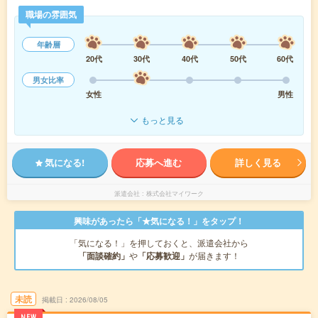
職場の雰囲気
年齢層
20代
30代
40代
50代
60代
男女比率
女性
男性
もっと見る
気になる!
応募へ進む
詳しく見る
派遣会社
株式会社マイワーク
興味があったら「★気になる！」をタップ！
「気になる！」を押しておくと、派遣会社から
「面談確約」
や
「応募歓迎」
が届きます！
未読
掲載日
2026/08/05
NEW