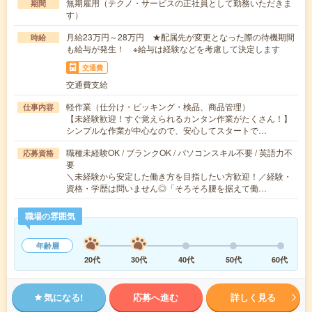
無期雇用（テクノ・サービスの正社員として勤務いただきま
期間
す）
月給23万円～28万円 ★配属先が変更となった際の待機期間
時給
も給与が発生！ ※給与は経験などを考慮して決定します
交通費
交通費支給
軽作業（仕分け・ピッキング・検品、商品管理）
仕事内容
【未経験歓迎！すぐ覚えられるカンタン作業がたくさん！】
シンプルな作業が中心なので、安心してスタートで…
職種未経験OK / ブランクOK / パソコンスキル不要 / 英語力不
応募資格
要
＼未経験から安定した働き方を目指したい方歓迎！／経験・
資格・学歴は問いません◎「そろそろ腰を据えて働…
職場の雰囲気
年齢層
20代
30代
40代
50代
60代
気になる!
応募へ進む
詳しく見る