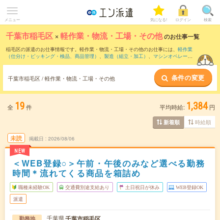
メニュー
気になる!
ログイン
検索
千葉市稲毛区
×
軽作業・物流・工場・その他
のお仕事一覧
稲毛区の派遣のお仕事情報です。軽作業・物流・工場・その他のお仕事には、
軽作業
（仕分け・ピッキング・検品、商品管理）
、
製造（組立・加工）
、
マシンオペレータ
ー
などがあります。さらに、
短期
・
単発
などの期間や、
職種未経験OK
などのこだわり
条件で絞り込んでいただけます。
条件の変更
千葉市稲毛区 / 軽作業・物流・工場・その他
19
1,384
全
件
平均時給:
円
時給順
新着順
未読
掲載日
2026/08/06
NEW
＜WEB登録○＞午前・午後のみなど選べる勤務
時間＊流れてくる商品を箱詰め
職種未経験OK
交通費別途支給あり
土日祝日が休み
WEB登録OK
派遣
千葉県
千葉市稲毛区
勤務地