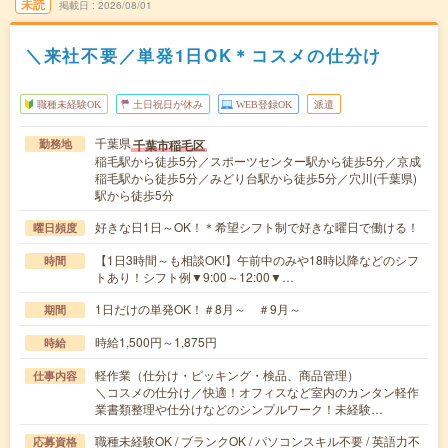
未読
掲載日
2026/08/01
＼来社不要／単発1日OK＊コスメの仕分け
職種未経験OK
土日祝日が休み
WEB登録OK
派遣
千葉県
千葉市稲毛区
勤務地
稲毛駅から徒歩5分／スポーツセンター駅から徒歩5分／京成
稲毛駅から徒歩5分／みどり台駅から徒歩5分／穴川(千葉県)
駅から徒歩5分
好きな日1日～OK！＊希望シフト制で好きな曜日で働ける！
曜日頻度
【1日3時間～も相談OK!】午前中のみや18時以降などのシフ
時間
トあり！シフト例▼9:00～12:00▼…
1日だけの単発OK！＃8月～ ＃9月～
期間
時給1,500円～1,875円
時給
軽作業（仕分け・ピッキング・検品、商品管理）
仕事内容
＼コスメの仕分け／快適！オフィスなど室内のカンタン軽作
業書類整理や仕分けなどのシンプルワーク！未経験…
職種未経験OK / ブランクOK / パソコンスキル不要 / 英語力不
応募資格