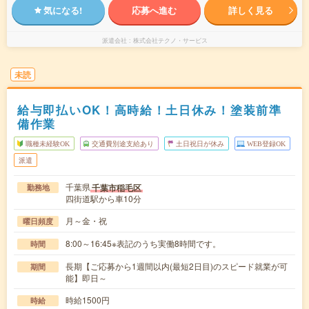
気になる!
応募へ進む
詳しく見る
派遣会社
株式会社テクノ・サービス
未読
給与即払いOK！高時給！土日休み！塗装前準
備作業
職種未経験OK
交通費別途支給あり
土日祝日が休み
WEB登録OK
派遣
千葉県
千葉市稲毛区
勤務地
四街道駅から車10分
月～金・祝
曜日頻度
8:00～16:45※表記のうち実働8時間です。
時間
長期【ご応募から1週間以内(最短2日目)のスピード就業が可
期間
能】即日～
時給1500円
時給