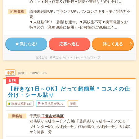
心！＞▼封入作業及び梱包▼雑誌や書籍などの仕分け…
職種未経験OK / ブランクOK / パソコンスキル不要 / 英語力不
応募資格
要
▼未経験OK！（副業歓迎☆）▼高校生不可▼携帯電話をお
持ちの方（業務連絡に使用）※応募後のご連絡はメ…
気になる!
応募へ進む
詳しく見る
派遣会社
株式会社バイトレ（キャムコムグループ）
未読
掲載日
2026/08/05
NEW
【好きな1日～OK】だって超簡単＊コスメの仕
分け・シール貼り
職種未経験OK
土日祝日が休み
派遣
千葉県
千葉市稲毛区
勤務地
稲毛駅から徒歩---分／穴川(千葉県)駅から徒歩---分／スポー
ツセンター駅から徒歩---分／作草部駅から徒歩---分／天台駅
から徒歩---分