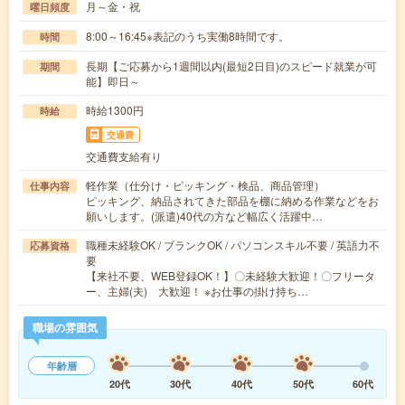
月～金・祝
曜日頻度
8:00～16:45※表記のうち実働8時間です。
時間
長期【ご応募から1週間以内(最短2日目)のスピード就業が可
期間
能】即日～
時給1300円
時給
交通費
交通費支給有り
軽作業（仕分け・ピッキング・検品、商品管理）
仕事内容
ピッキング、納品されてきた部品を棚に納める作業などをお
願いします。(派遣)40代の方など幅広く活躍中…
職種未経験OK / ブランクOK / パソコンスキル不要 / 英語力不
応募資格
要
【来社不要、WEB登録OK！】〇未経験大歓迎！〇フリータ
ー、主婦(夫) 大歓迎！ ※お仕事の掛け持ち…
職場の雰囲気
年齢層
20代
30代
40代
50代
60代