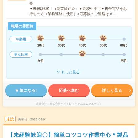
要
▼未経験OK！（副業歓迎☆）▼高校生不可▼携帯電話をお
持ちの方（業務連絡に使用）※応募後のご連絡はメ…
職場の雰囲気
年齢層
20代
30代
40代
50代
60代
男女比率
女性
男性
もっと見る
気になる!
応募へ進む
詳しく見る
派遣会社
株式会社バイトレ（キャムコムグループ）
未読
掲載日
2026/08/01
【未経験歓迎〇】簡単コツコツ作業中心＊製品