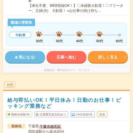
要
【来社不要、WEB登録OK！】〇未経験大歓迎！〇フリータ
ー、主婦(夫) 大歓迎！ ※お仕事の掛け持ち…
職場の雰囲気
年齢層
20代
30代
40代
50代
60代
気になる!
応募へ進む
詳しく見る
派遣会社
株式会社テクノ・サービス
未読
給与即払いOK！平日休み！日勤のお仕事！ピ
ッキング業務など
職種未経験OK
交通費別途支給あり
WEB登録OK
派遣
千葉県
千葉市稲毛区
勤務地
四街道駅から徒歩20分