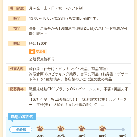
月～金・土・日・祝 ※シフト制
曜日頻度
13:00～18:00※表記のうち実働5時間です。
時間
長期【ご応募から1週間以内(最短2日目)のスピード就業が可
期間
能】即日～
時給1280円
時給
交通費
交通費支給有り
軽作業（仕分け・ピッキング・検品、商品管理）
仕事内容
冷蔵倉庫でのピッキング業務、台車に商品（お弁当・デザー
ト等）を1種類積み、各店舗のかごに注文数の商品…
職種未経験OK / ブランクOK / パソコンスキル不要 / 英語力不
応募資格
要
【来社不要、WEB登録OK！】〇未経験大歓迎！〇フリータ
ー、主婦(夫) 大歓迎！ ※お仕事の掛け持ち…
職場の雰囲気
年齢層
20代
30代
40代
50代
60代