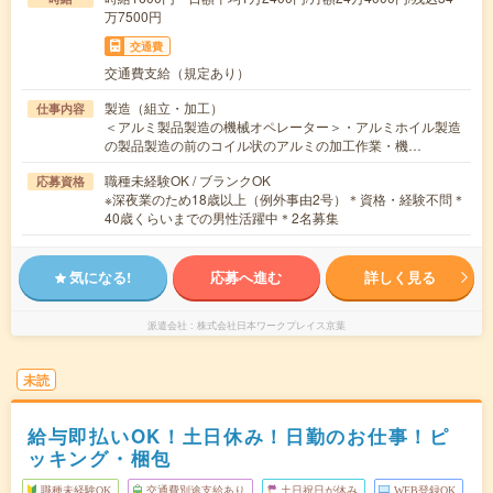
万7500円
交通費
交通費支給（規定あり）
製造（組立・加工）
仕事内容
＜アルミ製品製造の機械オペレーター＞・アルミホイル製造
の製品製造の前のコイル状のアルミの加工作業・機…
職種未経験OK / ブランクOK
応募資格
※深夜業のため18歳以上（例外事由2号）＊資格・経験不問＊
40歳くらいまでの男性活躍中＊2名募集
気になる!
応募へ進む
詳しく見る
派遣会社
株式会社日本ワークプレイス京葉
未読
給与即払いOK！土日休み！日勤のお仕事！ピ
ッキング・梱包
職種未経験OK
交通費別途支給あり
土日祝日が休み
WEB登録OK