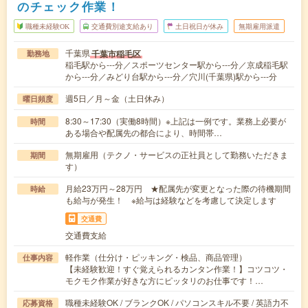
のチェック作業！
職種未経験OK
交通費別途支給あり
土日祝日が休み
無期雇用派遣
千葉県
千葉市稲毛区
勤務地
稲毛駅から---分／スポーツセンター駅から---分／京成稲毛駅
から---分／みどり台駅から---分／穴川(千葉県)駅から---分
週5日／月～金（土日休み）
曜日頻度
8:30～17:30（実働8時間）※上記は一例です。業務上必要が
時間
ある場合や配属先の都合により、時間帯…
無期雇用（テクノ・サービスの正社員として勤務いただきま
期間
す）
月給23万円～28万円 ★配属先が変更となった際の待機期間
時給
も給与が発生！ ※給与は経験などを考慮して決定します
交通費
交通費支給
軽作業（仕分け・ピッキング・検品、商品管理）
仕事内容
【未経験歓迎！すぐ覚えられるカンタン作業！】コツコツ・
モクモク作業が好きな方にピッタリのお仕事です！…
職種未経験OK / ブランクOK / パソコンスキル不要 / 英語力不
応募資格