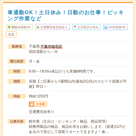
車通勤OK！土日休み！日勤のお仕事！ピッキ
ング作業など
職種未経験OK
交通費別途支給あり
土日祝日が休み
WEB登録OK
派遣
千葉県
千葉市稲毛区
勤務地
四街道駅から---分
月～金
曜日頻度
9:00～18:00※表記のうち実働8時間です。
時間
長期【ご応募から1週間以内(最短2日目)のスピード就業が可
期間
能】即日～
時給1250円
時給
交通費
交通費支給有り
軽作業（仕分け・ピッキング・検品、商品管理）
仕事内容
医療用製品の検品、箱詰め等をお願いします。(派遣)OJTが
あるので安心して就業スタートできますよ！倉…