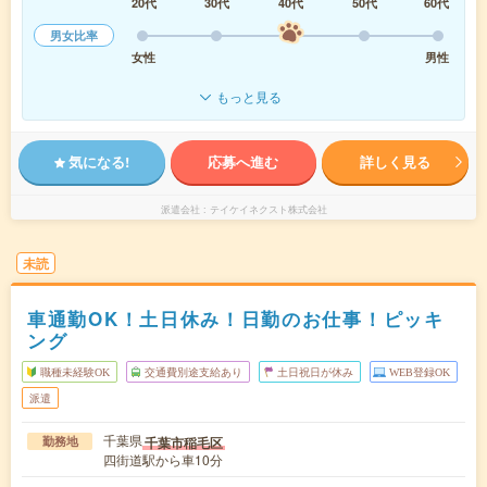
20代
30代
40代
50代
60代
男女比率
女性
男性
もっと見る
気になる!
応募へ進む
詳しく見る
派遣会社
テイケイネクスト株式会社
未読
車通勤OK！土日休み！日勤のお仕事！ピッキ
ング
職種未経験OK
交通費別途支給あり
土日祝日が休み
WEB登録OK
派遣
千葉県
千葉市稲毛区
勤務地
四街道駅から車10分