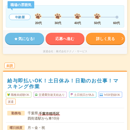
職場の雰囲気
年齢層
20代
30代
40代
50代
60代
気になる!
応募へ進む
詳しく見る
派遣会社
株式会社テクノ・サービス
未読
給与即払いOK！土日休み！日勤のお仕事！マ
スキング作業
職種未経験OK
交通費別途支給あり
土日祝日が休み
WEB登録OK
派遣
千葉県
千葉市稲毛区
勤務地
四街道駅から車10分
月～金・祝
曜日頻度