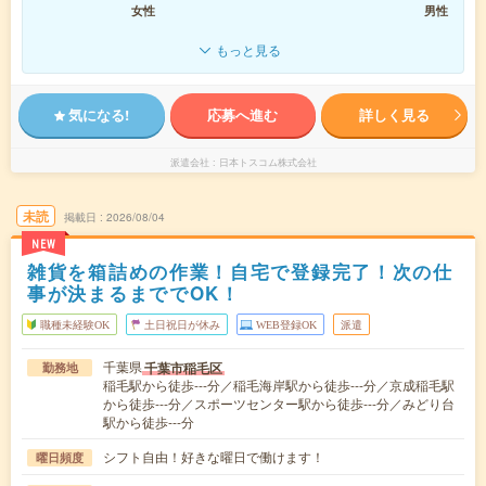
女性
男性
もっと見る
気になる!
応募へ進む
詳しく見る
派遣会社
日本トスコム株式会社
未読
掲載日
2026/08/04
NEW
雑貨を箱詰めの作業！自宅で登録完了！次の仕
事が決まるまででOK！
職種未経験OK
土日祝日が休み
WEB登録OK
派遣
千葉県
千葉市稲毛区
勤務地
稲毛駅から徒歩---分／稲毛海岸駅から徒歩---分／京成稲毛駅
から徒歩---分／スポーツセンター駅から徒歩---分／みどり台
駅から徒歩---分
シフト自由！好きな曜日で働けます！
曜日頻度