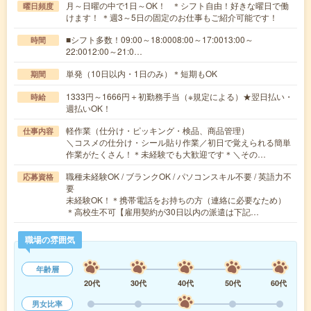
月～日曜の中で1日～OK！ ＊シフト自由！好きな曜日で働
曜日頻度
けます！ ＊週3～5日の固定のお仕事もご紹介可能です！
■シフト多数！09:00～18:0008:00～17:0013:00～
時間
22:0012:00～21:0…
単発（10日以内・1日のみ）＊短期もOK
期間
1333円～1666円＋初勤務手当（※規定による）★翌日払い・
時給
週払いOK！
軽作業（仕分け・ピッキング・検品、商品管理）
仕事内容
＼コスメの仕分け・シール貼り作業／初日で覚えられる簡単
作業がたくさん！＊未経験でも大歓迎です＊＼その…
職種未経験OK / ブランクOK / パソコンスキル不要 / 英語力不
応募資格
要
未経験OK！＊携帯電話をお持ちの方（連絡に必要なため）
＊高校生不可【雇用契約が30日以内の派遣は下記…
職場の雰囲気
年齢層
20代
30代
40代
50代
60代
男女比率