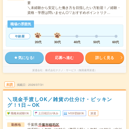
要
＼未経験から安定した働き方を目指したい方歓迎！／経験・
資格・学歴は問いません◎▽おすすめポイントリク…
職場の雰囲気
年齢層
20代
30代
40代
50代
60代
気になる!
応募へ進む
詳しく見る
派遣会社
株式会社テクノ・サービス（無期雇用派遣）
未読
掲載日
2026/07/31
＼現金手渡しOK／雑貨の仕分け・ピッキン
グ！1日～OK
職種未経験OK
土日祝日が休み
WEB登録OK
派遣
千葉県
千葉市稲毛区
勤務地