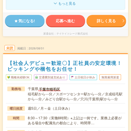
もっと見る
気になる!
応募へ進む
詳しく見る
派遣会社
テイケイトレード株式会社
未読
掲載日
2026/08/01
【社会人デビュー歓迎〇】正社員の安定環境！
ピッキングや梱包をお任せ！
職種未経験OK
交通費別途支給あり
土日祝日が休み
無期雇用派遣
千葉県
千葉市稲毛区
勤務地
稲毛駅から---分／スポーツセンター駅から---分／京成稲毛駅
から---分／みどり台駅から---分／穴川(千葉県)駅から---分
週5日／月～金（土日休み）
曜日頻度
8:30～17:30（実働8時間）※上記は一例です。業務上必要が
時間
ある場合や配属先の都合により、時間帯…