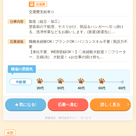
交通費
交通費支給有り
製造（組立・加工）
仕事内容
塗装前の下処理、ヤスリがけ、部品をハンガーへ引っ掛け
る、洗浄作業などをお願いします。(派遣)派遣先に…
職種未経験OK / ブランクOK / パソコンスキル不要 / 英語力不
応募資格
要
【来社不要、WEB登録OK！】〇未経験大歓迎！〇フリータ
ー、主婦(夫) 大歓迎！ ※お仕事の掛け持ち…
職場の雰囲気
年齢層
20代
30代
40代
50代
60代
気になる!
応募へ進む
詳しく見る
派遣会社
株式会社テクノ・サービス
未読