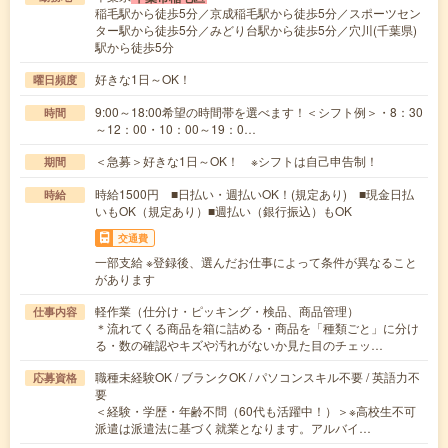
稲毛駅から徒歩5分／京成稲毛駅から徒歩5分／スポーツセン
ター駅から徒歩5分／みどり台駅から徒歩5分／穴川(千葉県)
駅から徒歩5分
好きな1日～OK！
曜日頻度
9:00～18:00希望の時間帯を選べます！＜シフト例＞・8：30
時間
～12：00・10：00～19：0…
＜急募＞好きな1日～OK！ ※シフトは自己申告制！
期間
時給1500円 ■日払い・週払いOK！(規定あり) ■現金日払
時給
いもOK（規定あり）■週払い（銀行振込）もOK
交通費
一部支給 ※登録後、選んだお仕事によって条件が異なること
があります
軽作業（仕分け・ピッキング・検品、商品管理）
仕事内容
＊流れてくる商品を箱に詰める・商品を「種類ごと」に分け
る・数の確認やキズや汚れがないか見た目のチェッ…
職種未経験OK / ブランクOK / パソコンスキル不要 / 英語力不
応募資格
要
＜経験・学歴・年齢不問（60代も活躍中！）＞※高校生不可
派遣は派遣法に基づく就業となります。アルバイ…