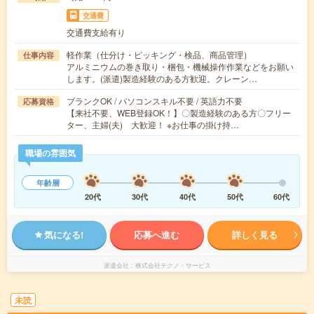
交通費
交通費支給有り
軽作業（仕分け・ピッキング・検品、商品管理）
仕事内容
アルミニウムの巻き取り・梱包・機械操作作業などをお願い
します。(派遣)製造経験のある方歓迎。クレーン…
ブランクOK / パソコンスキル不要 / 英語力不要
応募資格
【来社不要、WEB登録OK！】〇製造経験のある方〇フリー
ター、主婦(夫) 大歓迎！ ※お仕事の掛け持…
職場の雰囲気
年齢層
20代
30代
40代
50代
60代
気になる!
応募へ進む
詳しく見る
派遣会社
株式会社テクノ・サービス
未読