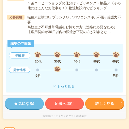
＼某コーヒーショップの仕分け・ピッキング・検品／《その
他にはこんなお仕事も！》物流施設内でピッキング…
職種未経験OK / ブランクOK / パソコンスキル不要 / 英語力不
応募資格
要
高校生は不可携帯電話をお持ちの方（連絡に必要なため）
【雇用契約が30日以内の派遣は下記の方が対象とな…
職場の雰囲気
年齢層
20代
30代
40代
50代
60代
男女比率
女性
男性
もっと見る
気になる!
応募へ進む
詳しく見る
派遣会社
テイケイネクスト株式会社