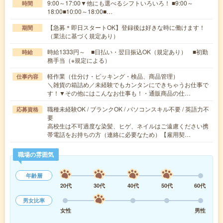
9:00～17:00▼他にも選べるシフトいろいろ！ ■9:00～
時間
18:00■10:00～18:00■…
【急募＊即日スタートOK】登録後は好きな時に働けます！
期間
（業法に基づく規定あり）
時給1333円～ ■日払い・翌日振込OK（規定あり） ■初勤
時給
務手当（※規定による）
軽作業（仕分け・ピッキング・検品、商品管理）
仕事内容
＼雑貨の箱詰め／未経験でもカンタンにできちゃうお仕事で
す！▼その他にはこんなお仕事も！・通販商品の仕…
職種未経験OK / ブランクOK / パソコンスキル不要 / 英語力不
応募資格
要
高校生は不可過度な染髪、ヒゲ、ネイルはご遠慮ください携
帯電話をお持ちの方（連絡に必要なため）【雇用契…
職場の雰囲気
年齢層
20代
30代
40代
50代
60代
男女比率
女性
男性