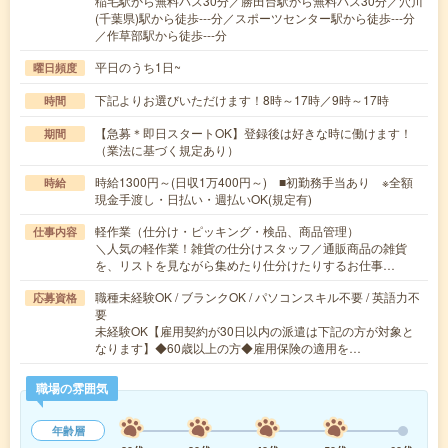
稲毛駅から無料バス30分／勝田台駅から無料バス30分／穴川
(千葉県)駅から徒歩---分／スポーツセンター駅から徒歩---分
／作草部駅から徒歩---分
平日のうち1日~
曜日頻度
下記よりお選びいただけます！8時～17時／9時～17時
時間
【急募＊即日スタートOK】登録後は好きな時に働けます！
期間
（業法に基づく規定あり）
時給1300円～(日収1万400円～) ■初勤務手当あり ※全額
時給
現金手渡し・日払い・週払いOK(規定有)
軽作業（仕分け・ピッキング・検品、商品管理）
仕事内容
＼人気の軽作業！雑貨の仕分けスタッフ／通販商品の雑貨
を、リストを見ながら集めたり仕分けたりするお仕事…
職種未経験OK / ブランクOK / パソコンスキル不要 / 英語力不
応募資格
要
未経験OK【雇用契約が30日以内の派遣は下記の方が対象と
なります】◆60歳以上の方◆雇用保険の適用を…
職場の雰囲気
年齢層