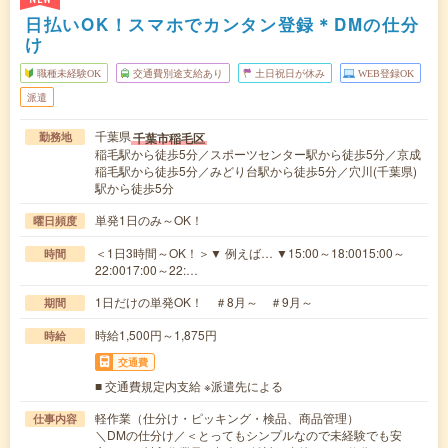
日払いOK！スマホでカンタン登録＊DMの仕分
け
職種未経験OK
交通費別途支給あり
土日祝日が休み
WEB登録OK
派遣
千葉県
千葉市稲毛区
勤務地
稲毛駅から徒歩5分／スポーツセンター駅から徒歩5分／京成
稲毛駅から徒歩5分／みどり台駅から徒歩5分／穴川(千葉県)
駅から徒歩5分
単発1日のみ～OK！
曜日頻度
＜1日3時間～OK！＞▼ 例えば… ▼15:00～18:0015:00～
時間
22:0017:00～22:…
1日だけの単発OK！ ＃8月～ ＃9月～
期間
時給1,500円～1,875円
時給
交通費
■ 交通費規定内支給 ※派遣先による
軽作業（仕分け・ピッキング・検品、商品管理）
仕事内容
＼DMの仕分け／＜とってもシンプルなので未経験でも安