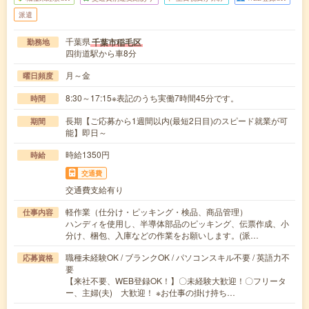
派遣
千葉県
千葉市稲毛区
勤務地
四街道駅から車8分
月～金
曜日頻度
8:30～17:15※表記のうち実働7時間45分です。
時間
長期【ご応募から1週間以内(最短2日目)のスピード就業が可
期間
能】即日～
時給1350円
時給
交通費
交通費支給有り
軽作業（仕分け・ピッキング・検品、商品管理）
仕事内容
ハンディを使用し、半導体部品のピッキング、伝票作成、小
分け、梱包、入庫などの作業をお願いします。(派…
職種未経験OK / ブランクOK / パソコンスキル不要 / 英語力不
応募資格
要
【来社不要、WEB登録OK！】〇未経験大歓迎！〇フリータ
ー、主婦(夫) 大歓迎！ ※お仕事の掛け持ち…