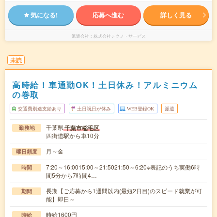
気になる!
応募へ進む
詳しく見る
派遣会社
株式会社テクノ・サービス
未読
高時給！車通勤OK！土日休み！アルミニウム
の巻取
交通費別途支給あり
土日祝日が休み
WEB登録OK
派遣
千葉県
千葉市稲毛区
勤務地
四街道駅から車10分
月～金
曜日頻度
7:20～16:0015:00～21:5021:50～6:20※表記のうち実働6時
時間
間5分から7時間4…
長期【ご応募から1週間以内(最短2日目)のスピード就業が可
期間
能】即日～
時給1600円
時給