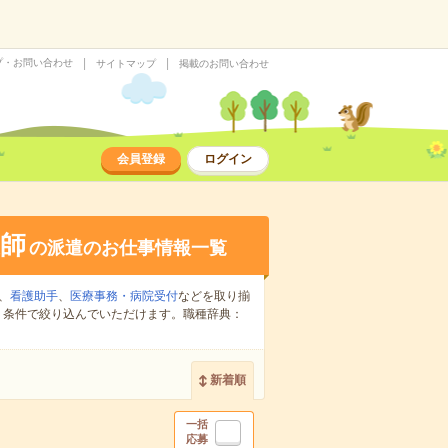
プ・お問い合わせ
サイトマップ
掲載のお問い合わせ
会員登録
ログイン
師
の派遣のお仕事情報一覧
、
看護助手
、
医療事務・病院受付
などを取り揃
り条件で絞り込んでいただけます。職種辞典：
新着順
一括
応募