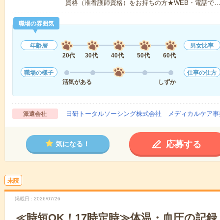
資格（准看護師資格）をお持ちの方★WEB・電話で
職場の雰囲気
年齢層
男女比率
20代
30代
40代
50代
60代
職場の様子
仕事の仕方
活気がある
しずか
日研トータルソーシング株式会社 メディカルケア事
派遣会社
応募する
気になる！
未読
掲載日
2026/07/26
≪時短OK！17時定時≫体温・血圧の記