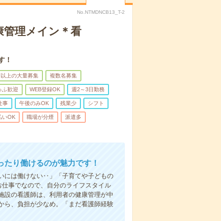
No.NTMDNCB13_T-2
康管理メイン＊看
す！
名以上の大量募集
複数名募集
ゅふ歓迎
WEB登録OK
週2～3日勤務
仕事
午後のみOK
残業少
シフト
払いOK
職場が分煙
派遣多
ったり働けるのが魅力です！
いには働けない‥」「子育てや子どもの
お仕事でなので、自分のライフスタイル
施設の看護師は、利用者の健康管理が中
から、負担が少なめ。「まだ看護師経験