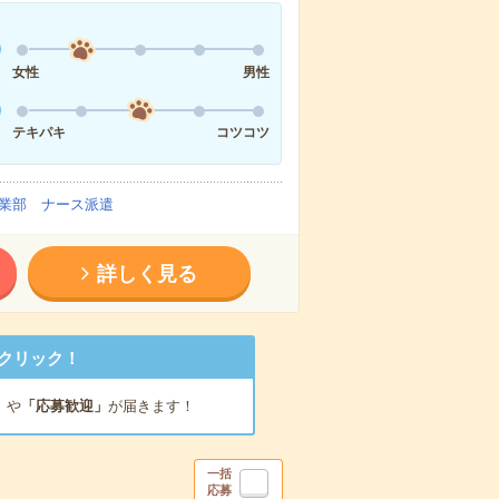
女性
男性
テキパキ
コツコツ
業部 ナース派遣
詳しく見る
クリック！
」
や
「応募歓迎」
が届きます！
一括
応募