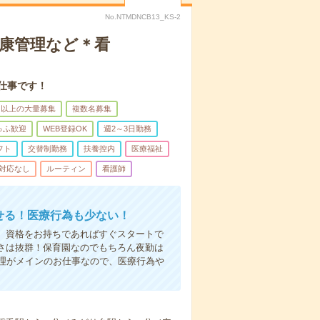
No.NTMDNCB13_KS-2
健康管理など＊看
仕事です！
名以上の大量募集
複数名募集
ゅふ歓迎
WEB登録OK
週2～3日勤務
フト
交替制勤務
扶養控内
医療福祉
対応なし
ルーティン
看護師
かせる！医療行為も少ない！
も、資格をお持ちであればすぐスタートで
すさは抜群！保育園なのでもちろん夜勤は
理がメインのお仕事なので、医療行為や