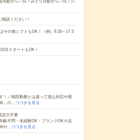
稲毛駅から---分／みどり台駅から---分／穴
ご相談ください！
ばその他シフトもOK！（例）8:30～17:3
10月スタートもOK！
す！／病院勤務とは違って急な対応や医
師」の…
つづきを見る
 英語力不要
年齢不問・未経験OK・ブランクOK※志
時や…
つづきを見る