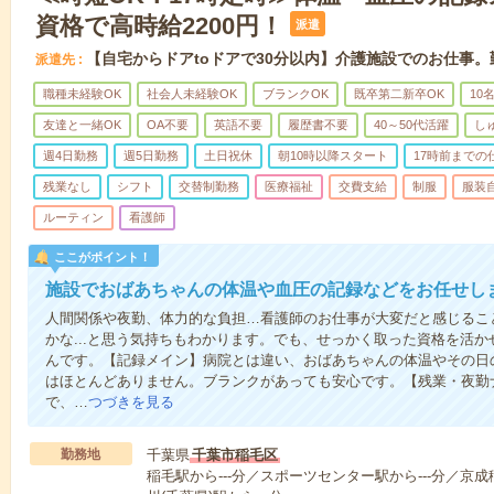
資格で高時給2200円！
派遣
【自宅からドアtoドアで30分以内】介護施設でのお仕事
派遣先
職種未経験OK
社会人未経験OK
ブランクOK
既卒第二新卒OK
10
友達と一緒OK
OA不要
英語不要
履歴書不要
40～50代活躍
し
週4日勤務
週5日勤務
土日祝休
朝10時以降スタート
17時前までの
残業なし
シフト
交替制勤務
医療福祉
交費支給
制服
服装
ルーティン
看護師
ここがポイント！
施設でおばあちゃんの体温や血圧の記録などをお任せし
人間関係や夜勤、体力的な負担…看護師のお仕事が大変だと感じるこ
かな...と思う気持ちもわかります。でも、せっかく取った資格を活
んです。【記録メイン】病院とは違い、おばあちゃんの体温やその日
はほとんどありません。ブランクがあっても安心です。【残業・夜勤
で、…
つづきを見る
勤務地
千葉県
千葉市稲毛区
稲毛駅から---分／スポーツセンター駅から---分／京成