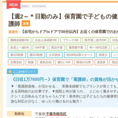
NEW
掲載日
2026/08/09
【週2～＊日勤のみ】保育園で子どもの
護師
派遣
【自宅からドアtoドアで30分以内】お近くの保育園でのお
派遣先
職種未経験OK
社会人未経験OK
ブランクOK
既卒第二新卒OK
10
友達と一緒OK
OA不要
英語不要
履歴書不要
40～50代活躍
し
週4日勤務
週5日勤務
土日祝休
朝10時以降スタート
残業少
シ
交費支給
制服
服装自由
週払いOK
職場が分煙
派遣多
電話
ここがポイント！
《日収1万7600円～》保育園で「看護師」の資格が活
▼「看護師資格」が活かせる... 実務未経験でもブランクが長くて
きる高時給のお仕事です。▼病院と何が違うの... とにかく働きや
ナシ！土日休みもできちゃうんです！基本的には子どもたちの健康管
急な対応が少なく、ゆったり働けるのも魅力！
勤務地
千葉県
千葉市稲毛区