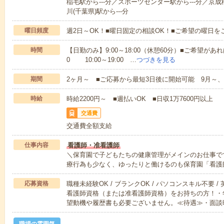
稲毛駅から---分／スポーツセンター駅から---分／京成
川(千葉県)駅から---分
曜日頻度
週2日～OK！■曜日固定の相談OK！■ご希望の曜日を
時間
【日勤のみ】9:00～18:00（休憩60分）■ご希望があれ
0 10:00～19:00 …
つづきを見る
期間
2ヶ月～ ■ご応募から最短3日後に開始可能 9月～、
時給
時給2200円～ ■週払いOK ■日収1万7600円以上
交通費
交通費全額支給
仕事内容
看護師・准看護師
＼保育園で子どもたちの健康管理がメインのお仕事で
療行為も少なく、ゆったりと働けるのも保育園「看護
応募資格
職種未経験OK / ブランクOK / パソコンスキル不要 /
看護師資格（または准看護師資格）をお持ちの方！・
望動機や履歴書も必要ございません。≪待遇≫・面談