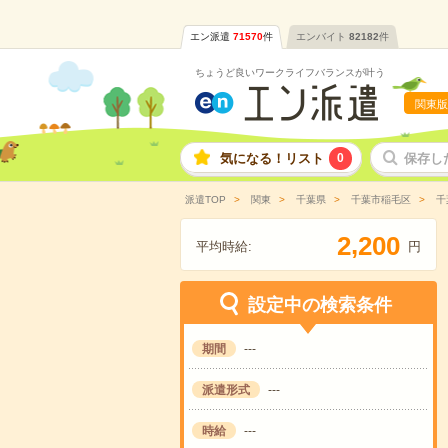
エン派遣
71570
件
エンバイト
82182
件
ちょうど良いワークライフバランスが叶う
関東版
気になる！リスト
0
保存し
派遣TOP
関東
千葉県
千葉市稲毛区
千
,
2
2
0
0
平均時給:
円
設定中の検索条件
期間
---
派遣形式
---
時給
---