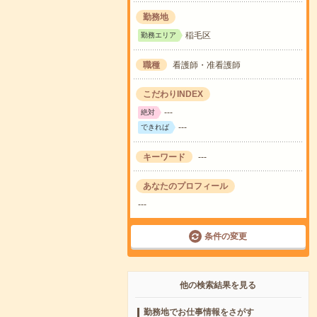
勤務地
稲毛区
勤務エリア
職種
看護師・准看護師
こだわりINDEX
---
絶対
---
できれば
キーワード
---
あなたのプロフィール
---
条件の変更
他の検索結果を見る
勤務地でお仕事情報をさがす