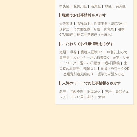
中央区
花見川区
若葉区
緑区
美浜区
職種でお仕事情報をさがす
介護関連
看護助手
医療事務・病院受付
保育士
その他医療・介護・保育系
治験・
CRA関連
研究開発関連（医療系）
こだわりでお仕事情報をさがす
短期
単発
職種未経験OK
10名以上の大
量募集
友だちと一緒の応募OK
在宅・リモ
ートワーク
週2～3日勤務
週4日勤務
土
日祝のみ勤務
残業なし
副業・WワークOK
交通費別途支給あり
語学力が活かせる
人気のワードでお仕事情報をさがす
急募
年齢不問
財団法人
英語
書類チェ
ック
テレビ局
封入
大学