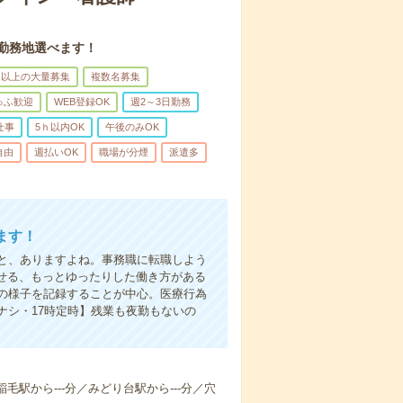
。勤務地選べます！
名以上の大量募集
複数名募集
ゅふ歓迎
WEB登録OK
週2～3日勤務
仕事
5ｈ以内OK
午後のみOK
自由
週払いOK
職場が分煙
派遣多
ます！
と、ありますよね。事務職に転職しよう
かせる、もっとゆったりした働き方がある
の様子を記録することが中心。医療行為
ナシ・17時定時】残業も夜勤もないの
稲毛駅から---分／みどり台駅から---分／穴