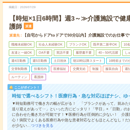
掲載日
2026/07/29
【時短×1日6時間】週3～≫介護施設で健
護師
派遣
【自宅からドアtoドアで30分以内】介護施設でのお仕事で
派遣先
職種未経験OK
社会人未経験OK
ブランクOK
既卒第二新卒OK
10
友達と一緒OK
OA不要
英語不要
履歴書不要
40～50代活躍
し
週4日勤務
週5日勤務
土日祝休
朝10時以降スタート
16時前までの
交替制勤務
扶養控内
医療福祉
交費支給
制服
服装自由
週
ルーティン
看護師
ここがポイント！
時短で選べるシフト！医療行為・急な対応ほぼナシ、ゆ
▼時短勤務可で働き方の幅が広がる！ 「ブランクがあって、前みた
送り迎えがあって‥」といった方にピッタリ！「平日」×「日勤」の
に合わせた働き方が可能です！▼医療行為が圧倒的に少ない！ 介護
心！病院でよくある医療行為や急な患者対応などもほとんどなし！だ
が少ない…
つづきを見る