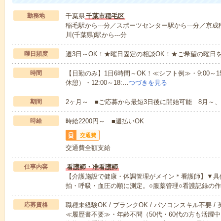
勤務地
千葉県
千葉市稲毛区
稲毛駅から---分／スポーツセンター駅から---分／京成
川(千葉県)駅から---分
曜日頻度
週3日～OK！★曜日固定の相談OK！★ご希望の曜日
時間
【日勤のみ】1日6時間～OK！≪シフト例≫・9:00～15:45
休憩）・12:00～18:…
つづきを見る
期間
2ヶ月～ ■ご応募から最短3日後に開始可能 8月～、
時給
時給2200円～ ■週払いOK
交通費
交通費全額支給
仕事内容
看護師・准看護師
【介護施設で健康・体調管理がメイン＊看護師】▼具
拍・呼吸・血圧の順に測定。○服薬管理○看護記録の
応募資格
職種未経験OK / ブランクOK / パソコンスキル不要 /
≪履歴書不要≫・年齢不問（50代・60代の方も活躍