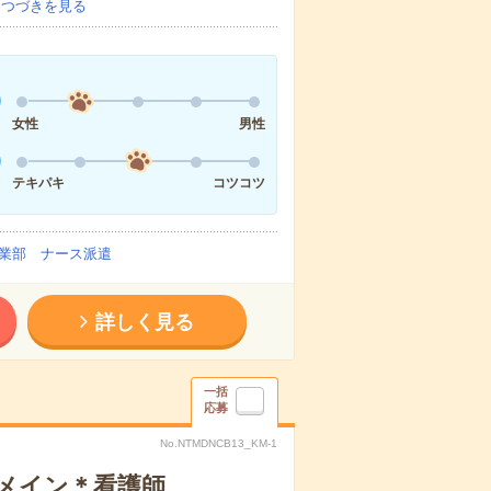
…
つづきを見る
女性
男性
テキパキ
コツコツ
業部 ナース派遣
詳しく見る
一括
応募
No.NTMDNCB13_KM-1
録メイン＊看護師