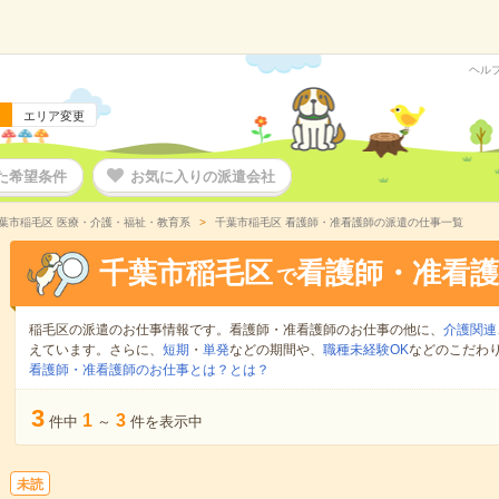
ヘル
エリア変更
た希望条件
お気に入りの派遣会社
葉市稲毛区 医療・介護・福祉・教育系
千葉市稲毛区 看護師・准看護師の派遣の仕事一覧
千葉市稲毛区
看護師・准看護
で
稲毛区の派遣のお仕事情報です。看護師・准看護師のお仕事の他に、
介護関連
えています。さらに、
短期
・
単発
などの期間や、
職種未経験OK
などのこだわ
看護師・准看護師のお仕事とは？とは？
3
1
3
件中
～
件を表示中
未読