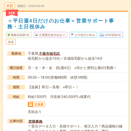
未読
掲載日
2026/08/06
NEW
＜平日週4日だけのお仕事＞営業サポート事
務・土日祝休み
職種未経験OK
交通費別途支給あり
土日祝日が休み
WEB登録OK
派遣
千葉県
千葉市稲毛区
勤務地
稲毛駅から徒歩10分／京成稲毛駅から徒歩14分
月・火・木・金・祝(週4日) ※何かと便利な週4日勤務！
曜日頻度
09:00～18:00(実働8時間 休憩1時間)
時間
【急募】即日～長期 ※即日～！
期間
時給1500円 月収例 240,000円+残業代
時給
交通費
支給あり
営業事務
仕事内容
＊受注データ入力・見積サポート、発注入力＊商品価格の確
認、仕入れ＊リスト更新、社内外の資料作成、電話…