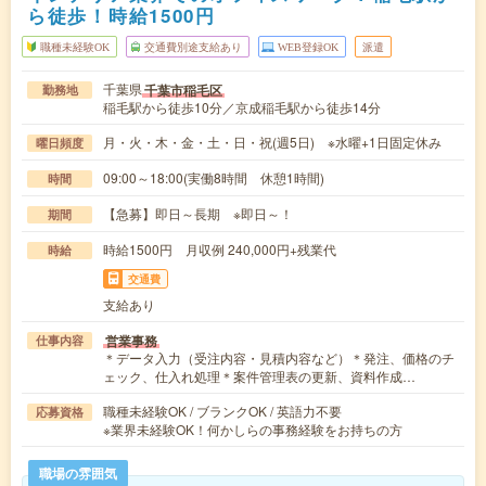
ら徒歩！時給1500円
職種未経験OK
交通費別途支給あり
WEB登録OK
派遣
千葉県
千葉市稲毛区
勤務地
稲毛駅から徒歩10分／京成稲毛駅から徒歩14分
月・火・木・金・土・日・祝(週5日) ※水曜+1日固定休み
曜日頻度
09:00～18:00(実働8時間 休憩1時間)
時間
【急募】即日～長期 ※即日～！
期間
時給1500円 月収例 240,000円+残業代
時給
交通費
支給あり
営業事務
仕事内容
＊データ入力（受注内容・見積内容など）＊発注、価格のチ
ェック、仕入れ処理＊案件管理表の更新、資料作成…
職種未経験OK / ブランクOK / 英語力不要
応募資格
※業界未経験OK！何かしらの事務経験をお持ちの方
職場の雰囲気