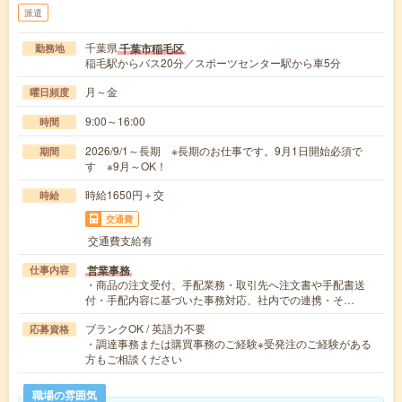
派遣
千葉県
千葉市稲毛区
勤務地
稲毛駅からバス20分／スポーツセンター駅から車5分
月～金
曜日頻度
9:00～16:00
時間
2026/9/1～長期 ※長期のお仕事です。9月1日開始必須で
期間
す ※9月～OK！
時給1650円＋交
時給
交通費
交通費支給有
営業事務
仕事内容
・商品の注文受付、手配業務・取引先へ注文書や手配書送
付・手配内容に基づいた事務対応、社内での連携・そ…
ブランクOK / 英語力不要
応募資格
・調達事務または購買事務のご経験※受発注のご経験がある
方もご相談ください
職場の雰囲気