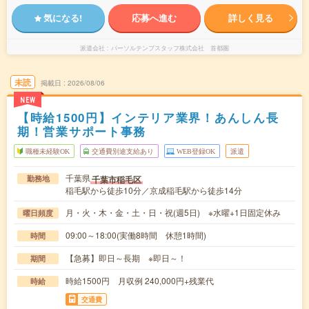
気になる!
応募へ進む
詳しく見る
派遣会社
パーソルテンプスタッフ株式会社 首都圏
未読
掲載日
2026/08/06
NEW
【時給1500円】インテリア業界！あんしん長
期！営業サポート事務
職種未経験OK
交通費別途支給あり
WEB登録OK
派遣
千葉県
千葉市稲毛区
勤務地
稲毛駅から徒歩10分／京成稲毛駅から徒歩14分
月・火・木・金・土・日・祝(週5日) ※水曜+1日固定休み
曜日頻度
09:00～18:00(実働8時間 休憩1時間)
時間
【急募】即日～長期 ※即日～！
期間
時給1500円 月収例 240,000円+残業代
時給
交通費