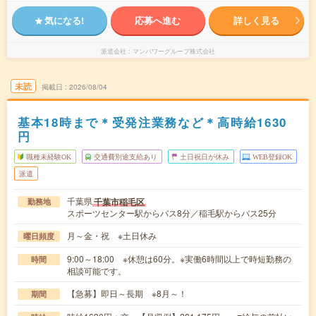
気になる!
応募へ進む
詳しく見る
派遣会社
マンパワーグループ株式会社
未読
掲載日
2026/08/04
基本18時まで＊受発注業務など＊高時給1630
円
職種未経験OK
交通費別途支給あり
土日祝日が休み
WEB登録OK
派遣
千葉県
千葉市稲毛区
勤務地
スポーツセンター駅からバス8分／稲毛駅からバス25分
月～金・祝 ※土日休み
曜日頻度
9:00～18:00 ※休憩は60分。※実働6時間以上で時短勤務の
時間
相談可能です。
【急募】即日～長期 ※8月～！
期間