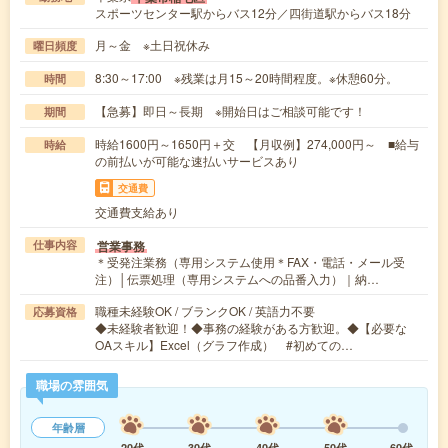
スポーツセンター駅からバス12分／四街道駅からバス18分
月～金 ※土日祝休み
曜日頻度
8:30～17:00 ※残業は月15～20時間程度。※休憩60分。
時間
【急募】即日～長期 ※開始日はご相談可能です！
期間
時給1600円～1650円＋交 【月収例】274,000円～ ■給与
時給
の前払いが可能な速払いサービスあり
交通費
交通費支給あり
営業事務
仕事内容
＊受発注業務（専用システム使用＊FAX・電話・メール受
注）│伝票処理（専用システムへの品番入力）｜納…
職種未経験OK / ブランクOK / 英語力不要
応募資格
◆未経験者歓迎！◆事務の経験がある方歓迎。◆【必要な
OAスキル】Excel（グラフ作成） #初めての…
職場の雰囲気
年齢層
20代
30代
40代
50代
60代