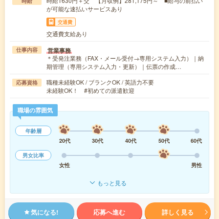
時給1630円＋交 【月収例】281,175円～ ■給与の前払い
時給
が可能な速払いサービスあり
交通費
交通費支給あり
営業事務
仕事内容
＊受発注業務（FAX・メール受付→専用システム入力）｜納
期管理（専用システム入力・更新）｜伝票の作成…
職種未経験OK / ブランクOK / 英語力不要
応募資格
未経験OK！ #初めての派遣歓迎
職場の雰囲気
年齢層
20代
30代
40代
50代
60代
男女比率
女性
男性
もっと見る
気になる!
応募へ進む
詳しく見る