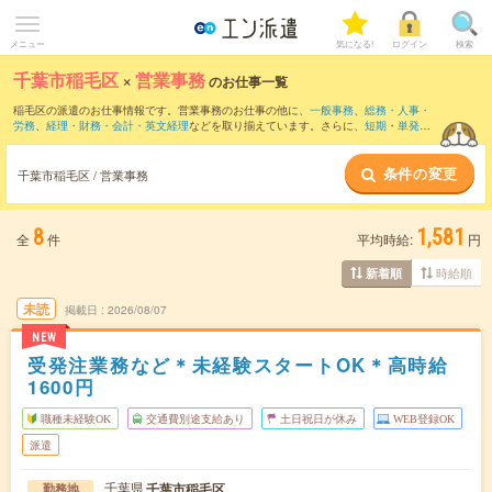
メニュー
気になる!
ログイン
検索
千葉市稲毛区
×
営業事務
のお仕事一覧
稲毛区の派遣のお仕事情報です。営業事務のお仕事の他に、
一般事務
、
総務・人事・
労務
、
経理・財務・会計・英文経理
などを取り揃えています。さらに、
短期
・
単発
な
どの期間や、
職種未経験OK
などのこだわり条件で絞り込んでいただけます。職種辞
典：
営業事務のお仕事とは？とは？
条件の変更
千葉市稲毛区 / 営業事務
8
1,581
全
件
平均時給:
円
時給順
新着順
未読
掲載日
2026/08/07
NEW
受発注業務など＊未経験スタートOK＊高時給
1600円
職種未経験OK
交通費別途支給あり
土日祝日が休み
WEB登録OK
派遣
千葉県
千葉市稲毛区
勤務地