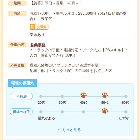
【急募】即日～長期 ※8月～！
期間
時給1700円 ●モデル月収：285,600円（月21日勤務の場
時給
合）＋残業代
交通費
支給あり
営業事務
仕事内容
＊トラックの手配＊電話対応＊データ入力【OAスキル】＊
入力・修正ができればOK！
職種未経験OK / ブランクOK / 英語力不要
応募資格
配車手配（トラック手配）のご経験をお持ちの方
職場の雰囲気
年齢層
20代
30代
40代
50代
60代
職場の様子
活気がある
しずか
もっと見る