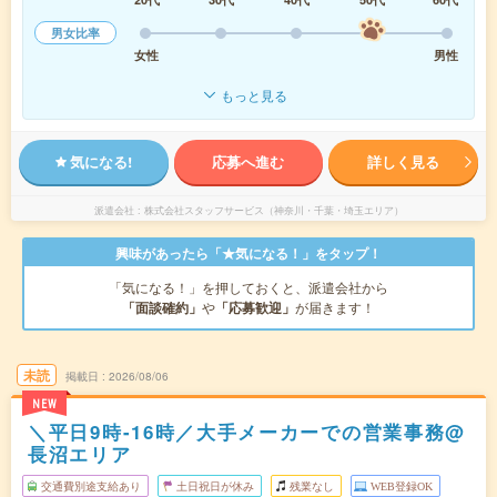
男女比率
女性
男性
もっと見る
気になる!
応募へ進む
詳しく見る
派遣会社
株式会社スタッフサービス（神奈川・千葉・埼玉エリア）
興味があったら「★気になる！」をタップ！
「気になる！」を押しておくと、派遣会社から
「面談確約」
や
「応募歓迎」
が届きます！
未読
掲載日
2026/08/06
NEW
＼平日9時-16時／大手メーカーでの営業事務@
長沼エリア
交通費別途支給あり
土日祝日が休み
残業なし
WEB登録OK