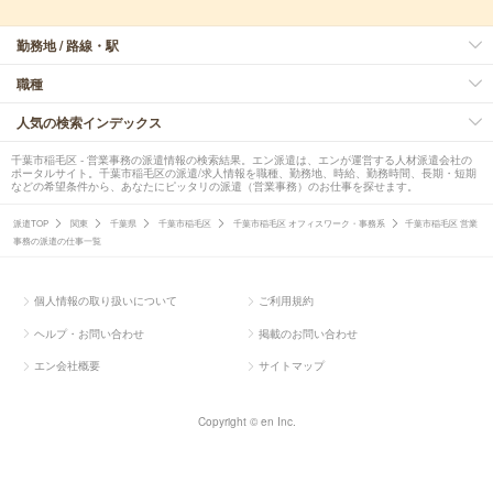
勤務地 / 路線・駅
職種
人気の検索インデックス
千葉市稲毛区 - 営業事務の派遣情報の検索結果。エン派遣は、エンが運営する人材派遣会社の
ポータルサイト。千葉市稲毛区の派遣/求人情報を職種、勤務地、時給、勤務時間、長期・短期
などの希望条件から、あなたにピッタリの派遣（営業事務）のお仕事を探せます。
派遣TOP
関東
千葉県
千葉市稲毛区
千葉市稲毛区 オフィスワーク・事務系
千葉市稲毛区 営業
事務の派遣の仕事一覧
個人情報の取り扱いについて
ご利用規約
ヘルプ・お問い合わせ
掲載のお問い合わせ
エン会社概要
サイトマップ
Copyright © en Inc.