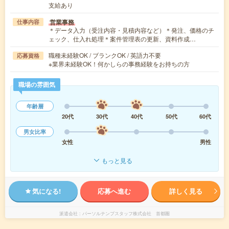
支給あり
営業事務
仕事内容
＊データ入力（受注内容・見積内容など）＊発注、価格のチ
ェック、仕入れ処理＊案件管理表の更新、資料作成…
職種未経験OK / ブランクOK / 英語力不要
応募資格
※業界未経験OK！何かしらの事務経験をお持ちの方
職場の雰囲気
年齢層
20代
30代
40代
50代
60代
男女比率
女性
男性
もっと見る
気になる!
応募へ進む
詳しく見る
派遣会社
パーソルテンプスタッフ株式会社 首都圏