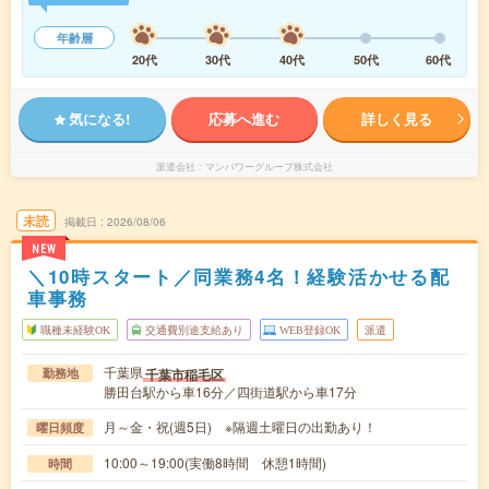
年齢層
20代
30代
40代
50代
60代
気になる!
応募へ進む
詳しく見る
派遣会社
マンパワーグループ株式会社
未読
掲載日
2026/08/06
NEW
＼10時スタート／同業務4名！経験活かせる配
車事務
職種未経験OK
交通費別途支給あり
WEB登録OK
派遣
千葉県
千葉市稲毛区
勤務地
勝田台駅から車16分／四街道駅から車17分
月～金・祝(週5日) ※隔週土曜日の出勤あり！
曜日頻度
10:00～19:00(実働8時間 休憩1時間)
時間