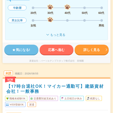
年齢層
20代
30代
40代
50代
60代
男女比率
女性
男性
もっと見る
気になる!
応募へ進む
詳しく見る
派遣会社
パーソルテンプスタッフ株式会社 首都圏
未読
掲載日
2026/08/05
NEW
【17時台退社OK！マイカー通勤可】建築資材
会社！一般事務
職種未経験OK
交通費別途支給あり
土日祝日が休み
残業なし
WEB登録OK
派遣