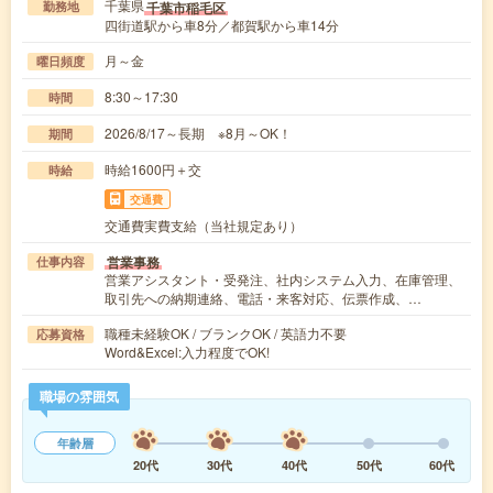
千葉県
千葉市稲毛区
勤務地
四街道駅から車8分／都賀駅から車14分
月～金
曜日頻度
8:30～17:30
時間
2026/8/17～長期 ※8月～OK！
期間
時給1600円＋交
時給
交通費
交通費実費支給（当社規定あり）
営業事務
仕事内容
営業アシスタント・受発注、社内システム入力、在庫管理、
取引先への納期連絡、電話・来客対応、伝票作成、…
職種未経験OK / ブランクOK / 英語力不要
応募資格
Word&Excel:入力程度でOK!
職場の雰囲気
年齢層
20代
30代
40代
50代
60代