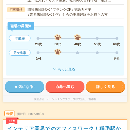
職種未経験OK / ブランクOK / 英語力不要
応募資格
※業界未経験OK！何かしらの事務経験をお持ちの方
職場の雰囲気
年齢層
20代
30代
40代
50代
60代
男女比率
女性
男性
もっと見る
気になる!
応募へ進む
詳しく見る
派遣会社
パーソルテンプスタッフ株式会社 首都圏
未読
掲載日
2026/08/06
NEW
インテリア業界でのオフィスワーク！稲毛駅か