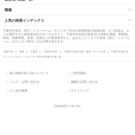
職種
人気の検索インデックス
千葉市中央区 - 窓口・ショールーム・カウンター受付の派遣情報の検索結果。エン派遣は、エ
ンが運営する人材派遣会社のポータルサイト。千葉市中央区の派遣/求人情報を職種、勤務地、
時給、勤務時間、長期・短期などの希望条件から、あなたにピッタリの派遣（窓口・ショール
ーム・カウンター受付）のお仕事を探せます。
派遣TOP
関東
千葉県
千葉市中央区
千葉市中央区 営業・販売・サービス系
千葉市中央区 窓
口・ショールーム・カウンター受付の派遣の仕事一覧
個人情報の取り扱いについて
ご利用規約
ヘルプ・お問い合わせ
掲載のお問い合わせ
エン会社概要
サイトマップ
Copyright © en Inc.