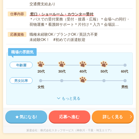
交通費支給あり
窓口・ショールーム・カウンター受付
仕事内容
＊バスでの受付業務（受付・接遇・広報）＊会場への同行・
荷物運搬＊看護師サポート＊片付け＊入力＊会場設…
職種未経験OK / ブランクOK / 英語力不要
応募資格
未経験OK！ #初めての派遣歓迎
職場の雰囲気
年齢層
20代
30代
40代
50代
60代
男女比率
女性
男性
もっと見る
気になる!
応募へ進む
詳しく見る
派遣会社
株式会社スタッフサービス（神奈川・千葉・埼玉エリア）