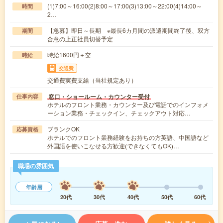
(1)7:00～16:00(2)8:00～17:00(3)13:00～22:00(4)14:00～
時間
2…
【急募】即日～長期 ※最長6カ月間の派遣期間終了後、双方
期間
合意の上正社員切替予定
時給1600円＋交
時給
交通費
交通費実費支給（当社規定あり）
窓口・ショールーム・カウンター受付
仕事内容
ホテルのフロント業務・カウンター及び電話でのインフォメ
ーション業務・チェックイン、チェックアウト対応…
ブランクOK
応募資格
ホテルでのフロント業務経験をお持ちの方英語、中国語など
外国語を使いこなせる方歓迎(できなくてもOK)…
職場の雰囲気
年齢層
20代
30代
40代
50代
60代