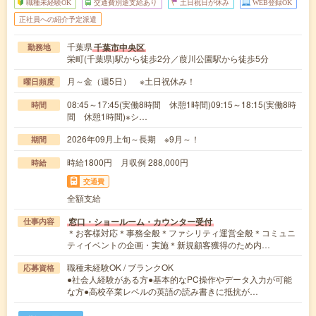
職種未経験OK
交通費別途支給あり
土日祝日が休み
WEB登録OK
正社員への紹介予定派遣
千葉県
千葉市中央区
勤務地
栄町(千葉県)駅から徒歩2分／葭川公園駅から徒歩5分
月～金（週5日） ※土日祝休み！
曜日頻度
08:45～17:45(実働8時間 休憩1時間)09:15～18:15(実働8時
時間
間 休憩1時間)※シ…
2026年09月上旬～長期 ※9月～！
期間
時給1800円 月収例 288,000円
時給
交通費
全額支給
窓口・ショールーム・カウンター受付
仕事内容
＊お客様対応＊事務全般＊ファシリティ運営全般＊コミュニ
ティイベントの企画・実施＊新規顧客獲得のため内…
職種未経験OK / ブランクOK
応募資格
●社会人経験がある方●基本的なPC操作やデータ入力が可能
な方●高校卒業レベルの英語の読み書きに抵抗が…