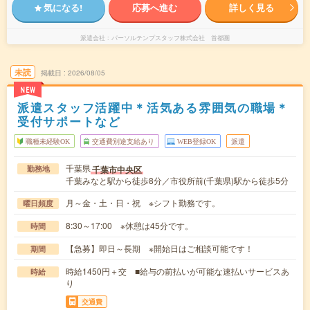
気になる!
応募へ進む
詳しく見る
派遣会社
パーソルテンプスタッフ株式会社 首都圏
未読
掲載日
2026/08/05
NEW
派遣スタッフ活躍中＊活気ある雰囲気の職場＊
受付サポートなど
職種未経験OK
交通費別途支給あり
WEB登録OK
派遣
千葉県
千葉市中央区
勤務地
千葉みなと駅から徒歩8分／市役所前(千葉県)駅から徒歩5分
月～金・土・日・祝 ※シフト勤務です。
曜日頻度
8:30～17:00 ※休憩は45分です。
時間
【急募】即日～長期 ※開始日はご相談可能です！
期間
時給1450円＋交 ■給与の前払いが可能な速払いサービスあ
時給
り
交通費