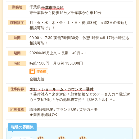
千葉県
千葉市中央区
勤務地
東千葉駅から徒歩15分／千葉駅から車10分
月・火・水・木・金・土・日・祝(週3日) ※週2日の出勤も
曜日頻度
相談可能です！
09:00～17:30(実働7時間30分 休憩1時間)※9-17時の時短も
時間
相談可能！
2026年09月上旬～長期 ※9月～！
期間
時給1500円 月収例 135,000円
時給
交通費
全額支給
窓口・ショールーム・カウンター受付
仕事内容
＊受付対応＊来客対応＊顧客情報などのデータ入力＊電話対
応＊支払対応＊その他庶務業務＊【OAスキル】＊…
職種未経験OK / ブランクOK / 英語力不要
応募資格
★業界未経験OK！
職場の雰囲気