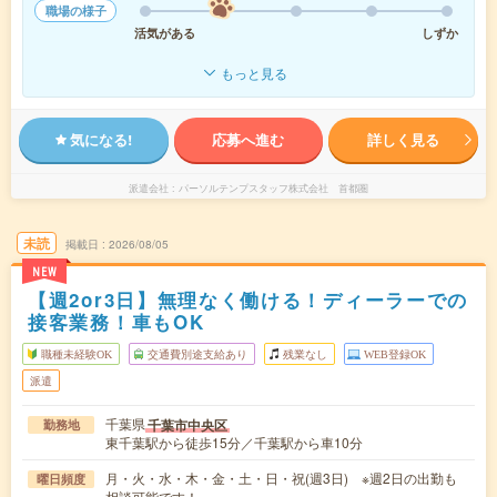
職場の様子
活気がある
しずか
もっと見る
気になる!
応募へ進む
詳しく見る
派遣会社
パーソルテンプスタッフ株式会社 首都圏
未読
掲載日
2026/08/05
NEW
【週2or3日】無理なく働ける！ディーラーでの
接客業務！車もOK
職種未経験OK
交通費別途支給あり
残業なし
WEB登録OK
派遣
千葉県
千葉市中央区
勤務地
東千葉駅から徒歩15分／千葉駅から車10分
月・火・水・木・金・土・日・祝(週3日) ※週2日の出勤も
曜日頻度
相談可能です！