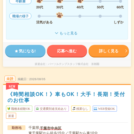
年齢層
20代
30代
40代
50代
60代
職場の様子
活気がある
しずか
もっと見る
気になる!
応募へ進む
詳しく見る
派遣会社
パーソルテンプスタッフ株式会社 首都圏
未読
掲載日
2026/08/05
NEW
《時間相談OK！》車もOK！大手！長期！受付
のお仕事
職種未経験OK
交通費別途支給あり
残業なし
WEB登録OK
派遣
千葉県
千葉市中央区
勤務地
東千葉駅から徒歩15分／千葉駅から車10分