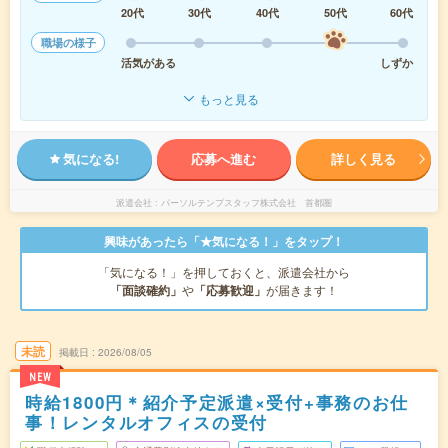
20代
30代
40代
50代
60代
職場の様子
活気がある
しずか
もっと見る
気になる!
応募へ進む
詳しく見る
派遣会社
パーソルテンプスタッフ株式会社 首都圏
興味があったら「★気になる！」をタップ！
「気になる！」を押しておくと、派遣会社から
「面談確約」
や
「応募歓迎」
が届きます！
未読
掲載日
2026/08/05
NEW
時給1800円＊紹介予定派遣×受付+事務のお仕
事！レンタルオフィスの受付