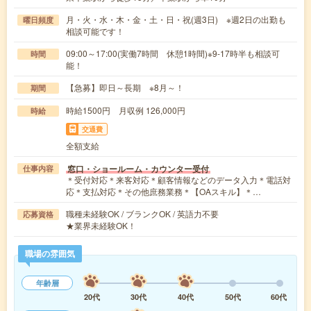
月・火・水・木・金・土・日・祝(週3日) ※週2日の出勤も
曜日頻度
相談可能です！
09:00～17:00(実働7時間 休憩1時間)※9-17時半も相談可
時間
能！
【急募】即日～長期 ※8月～！
期間
時給1500円 月収例 126,000円
時給
交通費
全額支給
窓口・ショールーム・カウンター受付
仕事内容
＊受付対応＊来客対応＊顧客情報などのデータ入力＊電話対
応＊支払対応＊その他庶務業務＊【OAスキル】＊…
職種未経験OK / ブランクOK / 英語力不要
応募資格
★業界未経験OK！
職場の雰囲気
年齢層
20代
30代
40代
50代
60代