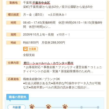
千葉県
千葉市中央区
勤務地
栄町(千葉県)駅から徒歩2分／葭川公園駅から徒歩5分
月～金（週5日） ※土日祝休み！
曜日頻度
08:45～17:45(実働8時間 休憩1時間)09:15～18:15(実働8時
時間
間 休憩1時間)※シ…
2026年10月上旬～長期 ※10月～！
期間
時給1800円 月収例 288,000円
時給
交通費
全額支給
窓口・ショールーム・カウンター受付
仕事内容
＊お客様対応＊事務全般＊ファシリティ運営全般＊コミュニ
ティイベントの企画・実施＊新規顧客獲得のため内…
職種未経験OK / ブランクOK
応募資格
●社会人経験がある方●基本的なPC操作やデータ入力が可能
な方●高校卒業レベルの英語の読み書きに抵抗が…
職場の雰囲気
年齢層