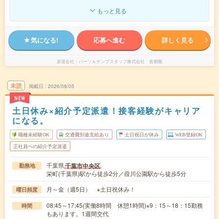
もっと見る
気になる!
応募へ進む
詳しく見る
派遣会社
パーソルテンプスタッフ株式会社 首都圏
未読
掲載日
2026/08/05
NEW
土日休み×紹介予定派遣！接客経験がキャリア
になる。
職種未経験OK
交通費別途支給あり
土日祝日が休み
WEB登録OK
正社員への紹介予定派遣
千葉県
千葉市中央区
勤務地
栄町(千葉県)駅から徒歩2分／葭川公園駅から徒歩5分
月～金（週5日） ※土日祝休み！
曜日頻度
08:45～17:45(実働8時間 休憩1時間)※9：15～18：15勤務
時間
もあります。1週間交代