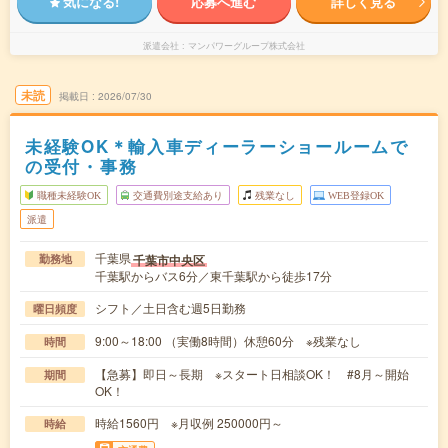
気になる!
応募へ進む
詳しく見る
派遣会社
マンパワーグループ株式会社
未読
掲載日
2026/07/30
未経験OK＊輸入車ディーラーショールームで
の受付・事務
職種未経験OK
交通費別途支給あり
残業なし
WEB登録OK
派遣
千葉県
千葉市中央区
勤務地
千葉駅からバス6分／東千葉駅から徒歩17分
シフト／土日含む週5日勤務
曜日頻度
9:00～18:00 （実働8時間）休憩60分 ※残業なし
時間
【急募】即日～長期 ※スタート日相談OK！ #8月～開始
期間
OK！
時給1560円 ※月収例 250000円～
時給