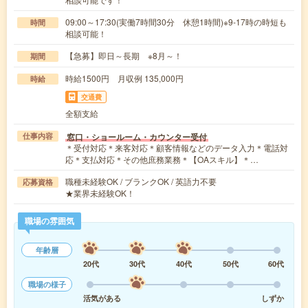
09:00～17:30(実働7時間30分 休憩1時間)※9-17時の時短も
時間
相談可能！
【急募】即日～長期 ※8月～！
期間
時給1500円 月収例 135,000円
時給
交通費
全額支給
窓口・ショールーム・カウンター受付
仕事内容
＊受付対応＊来客対応＊顧客情報などのデータ入力＊電話対
応＊支払対応＊その他庶務業務＊【OAスキル】＊…
職種未経験OK / ブランクOK / 英語力不要
応募資格
★業界未経験OK！
職場の雰囲気
年齢層
20代
30代
40代
50代
60代
職場の様子
活気がある
しずか