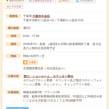
職種未経験OK
交通費別途支給あり
残業なし
WEB登録OK
紹介予定派遣
千葉県
千葉市中央区
勤務地
千葉中央駅から徒歩1分／千葉駅から徒歩10分
週5日
曜日頻度
8:00～17:00
時間
2026/8/10～長期 ※最長6カ月間の派遣期間終了後、双方合
期間
意の上契約社員切替予定
時給1420円＋交
時給
交通費
交通費実費支給（当社規定あり）
窓口・ショールーム・カウンター受付
仕事内容
ホテルのフロント業務・カウンター及び電話でのインフォメ
ーション業務・チェックイン、チェックアウト対応…
職種未経験OK / ブランクOK
応募資格
接客・顧客折衝業務経験者歓迎英語、中国語など外国語を使
いこなせる方歓迎(できなくてもOK)経験不問