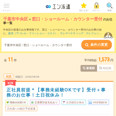
メニュー
気になる!
ログイン
検索
千葉市中央区
×
窓口・ショールーム・カウンター受付
のお仕
事一覧
中央区の派遣のお仕事情報です。窓口・ショールーム・カウンター受付のお仕事の他
に、
販売（アパレル・ファッション・コスメ）
、
テレマーケティング・テレフォンオ
ペレーター・コールセンター
、
営業・企画営業・ラウンダー
などを取り揃えていま
す。さらに、
短期
・
単発
などの期間や、
職種未経験OK
などのこだわり条件で絞り込ん
条件の変更
でいただけます。職種辞典：
窓口・ショールーム・カウンター受付のお仕事とは？と
千葉市中央区 / 窓口・ショールーム・カウンター受付
は？
11
1,573
全
件
平均時給:
円
時給順
新着順
未読
掲載日
2026/08/06
NEW
正社員前提＊【事務未経験OKです】受付＋事
務のお仕事！土日祝休み！
職種未経験OK
交通費別途支給あり
土日祝日が休み
WEB登録OK
正社員への紹介予定派遣