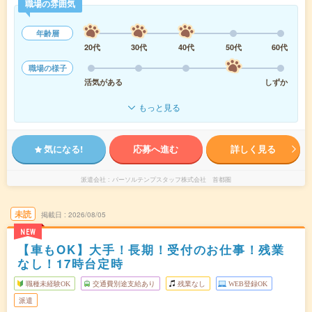
職場の雰囲気
年齢層
20代
30代
40代
50代
60代
職場の様子
活気がある
しずか
もっと見る
気になる!
応募へ進む
詳しく見る
派遣会社
パーソルテンプスタッフ株式会社 首都圏
未読
掲載日
2026/08/05
NEW
【車もOK】大手！長期！受付のお仕事！残業
なし！17時台定時
職種未経験OK
交通費別途支給あり
残業なし
WEB登録OK
派遣