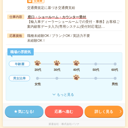
交通費
交通費規定に基づき交通費支給
窓口・ショールーム・カウンター受付
仕事内容
【輸入車ディーラーショールームでの受付・事務】お客様ご
案内顧客データ入力(専用システム)受付対応電話…
職種未経験OK / ブランクOK / 英語力不要
応募資格
未経験OK！
職場の雰囲気
年齢層
20代
30代
40代
50代
60代
男女比率
女性
男性
もっと見る
気になる!
応募へ進む
詳しく見る
派遣会社
株式会社パソナ