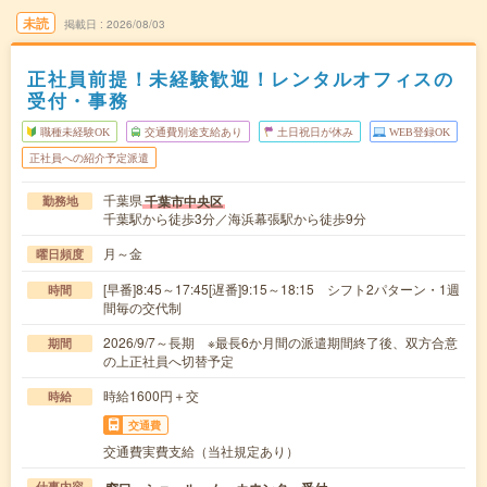
未読
掲載日
2026/08/03
正社員前提！未経験歓迎！レンタルオフィスの
受付・事務
職種未経験OK
交通費別途支給あり
土日祝日が休み
WEB登録OK
正社員への紹介予定派遣
千葉県
千葉市中央区
勤務地
千葉駅から徒歩3分／海浜幕張駅から徒歩9分
月～金
曜日頻度
[早番]8:45～17:45[遅番]9:15～18:15 シフト2パターン・1週
時間
間毎の交代制
2026/9/7～長期 ※最長6か月間の派遣期間終了後、双方合意
期間
の上正社員へ切替予定
時給1600円＋交
時給
交通費
交通費実費支給（当社規定あり）
仕事内容