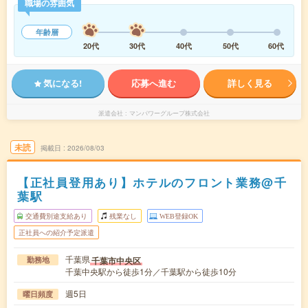
職場の雰囲気
年齢層
20代
30代
40代
50代
60代
気になる!
応募へ進む
詳しく見る
派遣会社
マンパワーグループ株式会社
未読
掲載日
2026/08/03
【正社員登用あり】ホテルのフロント業務@千
葉駅
交通費別途支給あり
残業なし
WEB登録OK
正社員への紹介予定派遣
千葉県
千葉市中央区
勤務地
千葉中央駅から徒歩1分／千葉駅から徒歩10分
週5日
曜日頻度