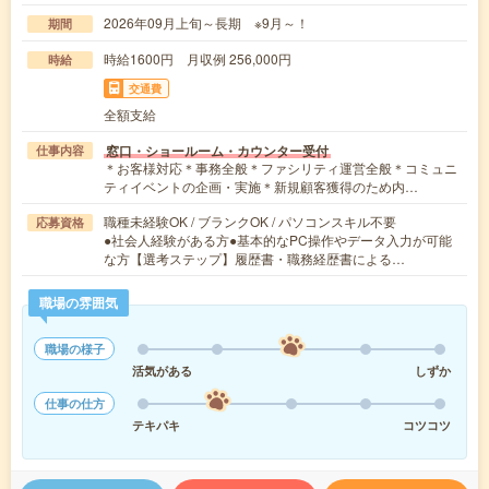
2026年09月上旬～長期 ※9月～！
期間
時給1600円 月収例 256,000円
時給
交通費
全額支給
窓口・ショールーム・カウンター受付
仕事内容
＊お客様対応＊事務全般＊ファシリティ運営全般＊コミュニ
ティイベントの企画・実施＊新規顧客獲得のため内…
職種未経験OK / ブランクOK / パソコンスキル不要
応募資格
●社会人経験がある方●基本的なPC操作やデータ入力が可能
な方【選考ステップ】履歴書・職務経歴書による…
職場の雰囲気
職場の様子
活気がある
しずか
仕事の仕方
テキパキ
コツコツ