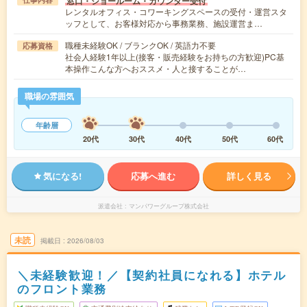
窓口・ショールーム・カウンター受付
レンタルオフィス・コワーキングスペースの受付・運営スタ
ッフとして、お客様対応から事務業務、施設運営ま…
職種未経験OK / ブランクOK / 英語力不要
応募資格
社会人経験1年以上(接客・販売経験をお持ちの方歓迎)PC基
本操作こんな方へおススメ・人と接することが…
職場の雰囲気
年齢層
20代
30代
40代
50代
60代
気になる!
応募へ進む
詳しく見る
派遣会社
マンパワーグループ株式会社
未読
掲載日
2026/08/03
＼未経験歓迎！／【契約社員になれる】ホテル
のフロント業務