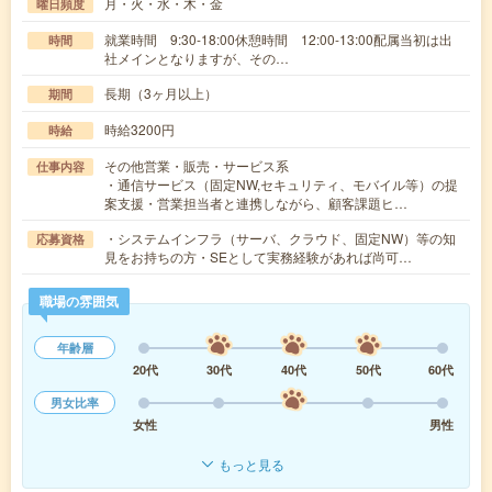
月・火・水・木・金
曜日頻度
就業時間 9:30-18:00休憩時間 12:00-13:00配属当初は出
時間
社メインとなりますが、その…
長期（3ヶ月以上）
期間
時給3200円
時給
その他営業・販売・サービス系
仕事内容
・通信サービス（固定NW,セキュリティ、モバイル等）の提
案支援・営業担当者と連携しながら、顧客課題ヒ…
・システムインフラ（サーバ、クラウド、固定NW）等の知
応募資格
見をお持ちの方・SEとして実務経験があれば尚可…
職場の雰囲気
年齢層
20代
30代
40代
50代
60代
男女比率
女性
男性
もっと見る