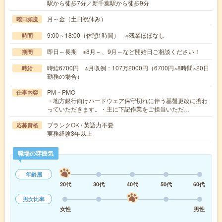
駅から徒歩7分／新千葉駅から徒歩9分
月～金（土日祝休み）
曜日頻度
9:00～18:00（休憩1時間） ※残業ほぼなし
時間
即日～長期 ※8月～、9月～など開始日ご相談ください！
期間
時給6700円 ※月収例：107万2000円（6700円×8時間×20日
時給
勤務の場合）
PM・PMO
仕事内容
・地方銀行向けハードウェア保守切れに伴う基盤更改に携わ
っていただきます。・主に下記作業をご担当いただ…
ブランクOK / 英語力不要
応募資格
実務経験3年以上
職場の雰囲気
年齢層
20代
30代
40代
50代
60代
男女比率
女性
男性