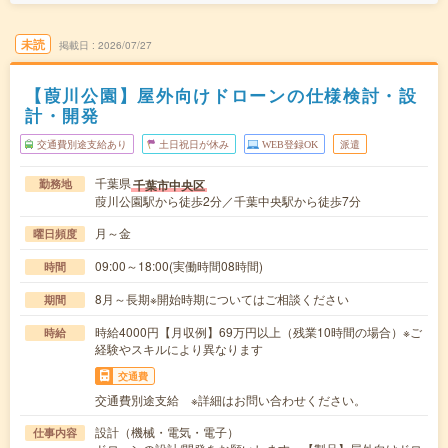
未読
掲載日
2026/07/27
【葭川公園】屋外向けドローンの仕様検討・設
計・開発
交通費別途支給あり
土日祝日が休み
WEB登録OK
派遣
千葉県
千葉市中央区
勤務地
葭川公園駅から徒歩2分／千葉中央駅から徒歩7分
月～金
曜日頻度
09:00～18:00(実働時間08時間)
時間
8月～長期※開始時期についてはご相談ください
期間
時給4000円【月収例】69万円以上（残業10時間の場合）※ご
時給
経験やスキルにより異なります
交通費
交通費別途支給 ※詳細はお問い合わせください。
設計（機械・電気・電子）
仕事内容