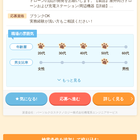
ドローンの設計/開発をお願いします。【製品】屋外向けドロ
ーンおよび充電ステーション/周辺機器【詳細】…
ブランクOK
応募資格
実務経験が浅い方もご相談ください！
職場の雰囲気
年齢層
20代
30代
40代
50代
60代
男女比率
女性
男性
もっと見る
気になる!
応募へ進む
詳しく見る
派遣会社
パーソルクロステクノロジー株式会社機電系エンジニアサービス
検索条件を追加して絞り込む