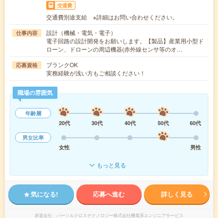
交通費
交通費別途支給 ※詳細はお問い合わせください。
設計（機械・電気・電子）
仕事内容
電子回路の設計開発をお願いします。【製品】産業用小型ド
ローン、ドローンの周辺機器(赤外線センサ等のオ…
ブランクOK
応募資格
実務経験が浅い方もご相談ください！
職場の雰囲気
年齢層
20代
30代
40代
50代
60代
男女比率
女性
男性
もっと見る
気になる!
応募へ進む
詳しく見る
派遣会社
パーソルクロステクノロジー株式会社機電系エンジニアサービス