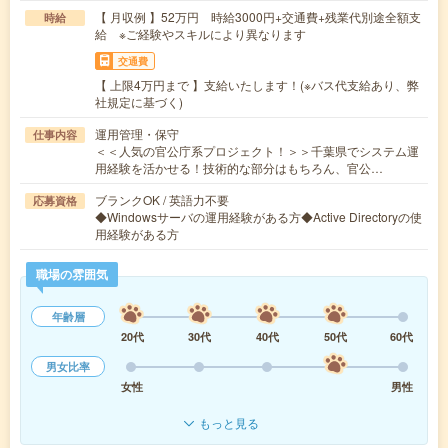
【 月収例 】52万円 時給3000円+交通費+残業代別途全額支
時給
給 ※ご経験やスキルにより異なります
交通費
【 上限4万円まで 】支給いたします！(※バス代支給あり、弊
社規定に基づく)
運用管理・保守
仕事内容
＜＜人気の官公庁系プロジェクト！＞＞千葉県でシステム運
用経験を活かせる！技術的な部分はもちろん、官公…
ブランクOK / 英語力不要
応募資格
◆Windowsサーバの運用経験がある方◆Active Directoryの使
用経験がある方
職場の雰囲気
年齢層
20代
30代
40代
50代
60代
男女比率
女性
男性
もっと見る