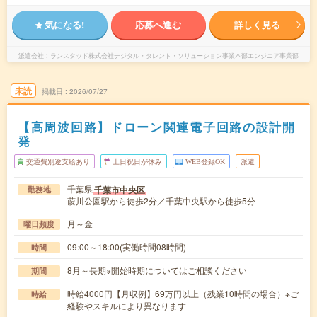
気になる!
応募へ進む
詳しく見る
派遣会社
ランスタッド株式会社デジタル・タレント・ソリューション事業本部エンジニア事業部
未読
掲載日
2026/07/27
【高周波回路】ドローン関連電子回路の設計開
発
交通費別途支給あり
土日祝日が休み
WEB登録OK
派遣
千葉県
千葉市中央区
勤務地
葭川公園駅から徒歩2分／千葉中央駅から徒歩5分
月～金
曜日頻度
09:00～18:00(実働時間08時間)
時間
8月～長期※開始時期についてはご相談ください
期間
時給4000円【月収例】69万円以上（残業10時間の場合）※ご
時給
経験やスキルにより異なります