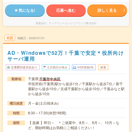
気になる!
応募へ進む
詳しく見る
派遣会社
ティアイシーエンジニアリング株式会社
未読
掲載日
2026/07/31
AD・Windowsで52万！千葉で安定＊役所向け
サーバ運用
交通費別途支給あり
土日祝日が休み
WEB登録OK
派遣
千葉県
千葉市中央区
勤務地
市役所前(千葉県)駅から徒歩1分／千葉駅から徒歩7分／新千
葉駅から徒歩10分／京成千葉駅から徒歩10分／千葉みなと駅
から徒歩10分
月～金(土日祝休み)
曜日頻度
8:30～17:30(休憩1時間)
時間
【 急募 】即日～ ＊ご就業中、8月～、9月～、10月～な
期間
ど、開始時期はお気軽にご相談ください！