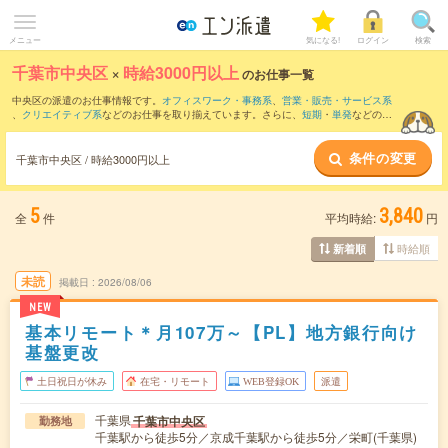
メニュー
気になる!
ログイン
検索
千葉市中央区
×
時給3000円以上
のお仕事一覧
中央区の派遣のお仕事情報です。
オフィスワーク・事務系
、
営業・販売・サービス系
、
クリエイティブ系
などのお仕事を取り揃えています。さらに、
短期
・
単発
などの期
間や、
職種未経験OK
などのこだわり条件で絞り込んでいただけます。
条件の変更
千葉市中央区 / 時給3000円以上
5
3,840
全
件
平均時給:
円
時給順
新着順
未読
掲載日
2026/08/06
NEW
基本リモート＊月107万～【PL】地方銀行向け
基盤更改
土日祝日が休み
在宅・リモート
WEB登録OK
派遣
千葉県
千葉市中央区
勤務地
千葉駅から徒歩5分／京成千葉駅から徒歩5分／栄町(千葉県)