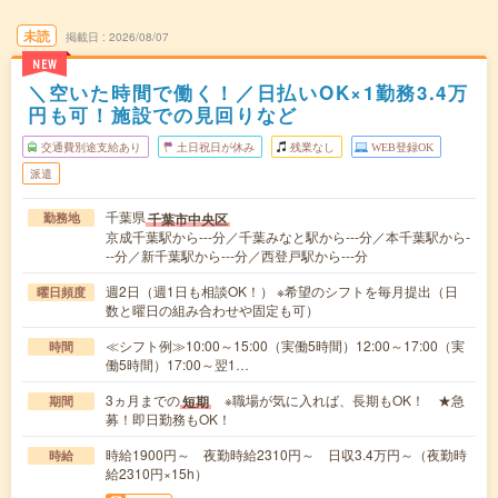
未読
掲載日
2026/08/07
NEW
＼空いた時間で働く！／日払いOK×1勤務3.4万
円も可！施設での見回りなど
交通費別途支給あり
土日祝日が休み
残業なし
WEB登録OK
派遣
千葉県
千葉市中央区
勤務地
京成千葉駅から---分／千葉みなと駅から---分／本千葉駅から-
--分／新千葉駅から---分／西登戸駅から---分
週2日（週1日も相談OK！） ※希望のシフトを毎月提出（日
曜日頻度
数と曜日の組み合わせや固定も可）
≪シフト例≫10:00～15:00（実働5時間）12:00～17:00（実
時間
働5時間）17:00～翌1…
3ヵ月までの
※職場が気に入れば、長期もOK！ ★急
短期
期間
募！即日勤務もOK！
時給1900円～ 夜勤時給2310円～ 日収3.4万円～（夜勤時
時給
給2310円×15h）