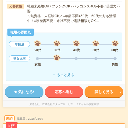
職種未経験OK / ブランクOK / パソコンスキル不要 / 英語力不
応募資格
要
＼無資格・未経験OK／※年齢不問※50代・60代の方も活躍
中！※履歴書不要・来社不要で電話相談もOK…
職場の雰囲気
年齢層
20代
30代
40代
50代
60代
男女比率
女性
男性
もっと見る
気になる!
応募へ進む
詳しく見る
派遣会社
株式会社スタッフサービス メディカル事業本部
未読
掲載日
2026/08/07
NEW