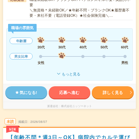
要
＼無資格＊未経験OK／★年齢不問・ブランクOK★履歴書不
要・来社不要（電話登録OK）★社会保険完備＼…
職場の雰囲気
年齢層
20代
30代
40代
50代
60代
男女比率
女性
男性
もっと見る
気になる!
応募へ進む
詳しく見る
派遣会社
株式会社ニッソーネット
未読
掲載日
2026/08/07
NEW
【年齢不問＊週3日～OK】病院内でカルテ運び