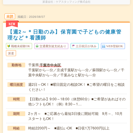
派遣会社
ケアスタッフィング株式会社
未読
掲載日
2026/08/07
NEW
【週2～＊日勤のみ】保育園で子どもの健康管
理など＊看護師
職種未経験OK
交通費別途支給あり
土日祝日が休み
WEB登録OK
派遣
千葉県
千葉市中央区
勤務地
千葉駅から---分／京成千葉駅から---分／蘇我駅から---分／千
葉中央駅から---分／千葉みなと駅から---分
週2日～OK！ ■曜日固定の相談OK！ ■ご希望の曜日をご相談
曜日頻度
ください！
【日勤のみ】9:00～18:00（休憩60分）■ご希望があればその
時間
他シフトもOK！（例）8:30～1…
2ヶ月～ ■ご応募から最短3日後に開始可能 9月～、10月
期間
スタートもOK！
時給2200円～ ■週払いOK ■日収1万7600円以上
時給