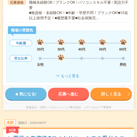
職種未経験OK / ブランクOK / パソコンスキル不要 / 英語力不
応募資格
要
■無資格・未経験OK！■年齢・学歴不問！ブランクOK!■10名
以上採用予定！■履歴書不要■社会保険完…
職場の雰囲気
年齢層
20代
30代
40代
50代
60代
男女比率
女性
男性
もっと見る
気になる!
応募へ進む
詳しく見る
派遣会社
日研トータルソーシング株式会社 メディカルケア事業部
未読
掲載日
2026/08/07
NEW