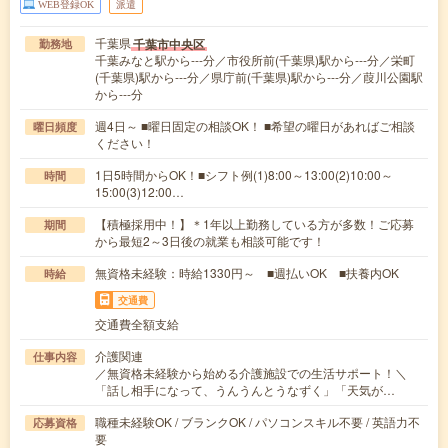
WEB登録OK
派遣
千葉県
千葉市中央区
勤務地
千葉みなと駅から---分／市役所前(千葉県)駅から---分／栄町
(千葉県)駅から---分／県庁前(千葉県)駅から---分／葭川公園駅
から---分
週4日～ ■曜日固定の相談OK！ ■希望の曜日があればご相談
曜日頻度
ください！
1日5時間からOK！■シフト例(1)8:00～13:00(2)10:00～
時間
15:00(3)12:00…
【積極採用中！】＊1年以上勤務している方が多数！ご応募
期間
から最短2～3日後の就業も相談可能です！
無資格未経験：時給1330円～ ■週払いOK ■扶養内OK
時給
交通費
交通費全額支給
介護関連
仕事内容
／無資格未経験から始める介護施設での生活サポート！＼
「話し相手になって、うんうんとうなずく」「天気が…
職種未経験OK / ブランクOK / パソコンスキル不要 / 英語力不
応募資格
要