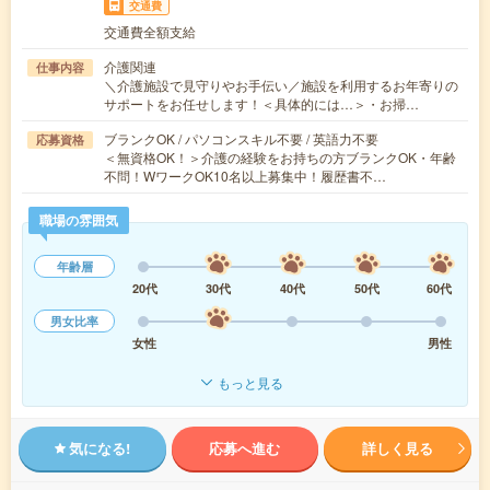
交通費
交通費全額支給
介護関連
仕事内容
＼介護施設で見守りやお手伝い／施設を利用するお年寄りの
サポートをお任せします！＜具体的には…＞・お掃…
ブランクOK / パソコンスキル不要 / 英語力不要
応募資格
＜無資格OK！＞介護の経験をお持ちの方ブランクOK・年齢
不問！WワークOK10名以上募集中！履歴書不…
職場の雰囲気
年齢層
20代
30代
40代
50代
60代
男女比率
女性
男性
もっと見る
気になる!
応募へ進む
詳しく見る