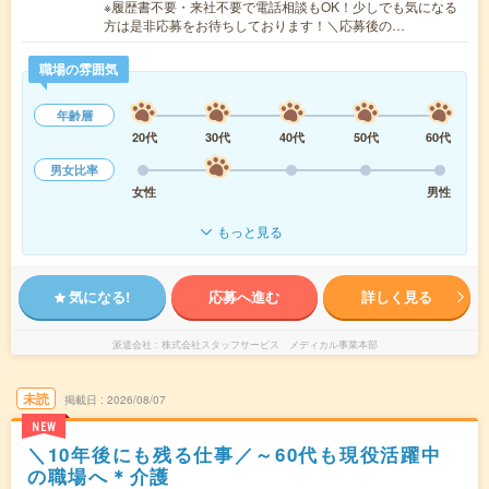
※履歴書不要・来社不要で電話相談もOK！少しでも気になる
方は是非応募をお待ちしております！＼応募後の…
職場の雰囲気
年齢層
20代
30代
40代
50代
60代
男女比率
女性
男性
もっと見る
気になる!
応募へ進む
詳しく見る
派遣会社
株式会社スタッフサービス メディカル事業本部
未読
掲載日
2026/08/07
NEW
＼10年後にも残る仕事／～60代も現役活躍中
の職場へ＊介護