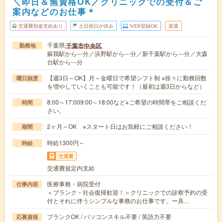
＼即日＆無資格OK／クリニックでの受付＆ご
案内などのお仕事＊
交通費別途支給あり
土日祝日が休み
WEB登録OK
派遣
千葉県
千葉市中央区
勤務地
蘇我駅から---分／浜野駅から---分／新千葉駅から---分／大森
台駅から---分
【週3日～OK】月～金曜日で希望シフト制 ※徐々に勤務回数
曜日頻度
を増やしていくことも可能です！（最初は週3日からなど）
8:00～17:009:00～18:00など※ご希望の時間帯をご相談くだ
時間
さい。
2ヶ月～OK ※スタート日はお気軽にご相談ください！
期間
時給1300円～
時給
交通費
交通費規定内支給
医療事務・病院受付
仕事内容
＜ブランク・社会復帰歓迎！＞クリニックでの診察予約の受
付とそれに伴うシンプルな事務のお仕事です。ー具…
ブランクOK / パソコンスキル不要 / 英語力不要
応募資格