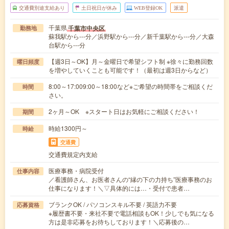
交通費別途支給あり
土日祝日が休み
WEB登録OK
派遣
千葉県
千葉市中央区
勤務地
蘇我駅から---分／浜野駅から---分／新千葉駅から---分／大森
台駅から---分
【週3日～OK】月～金曜日で希望シフト制 ※徐々に勤務回数
曜日頻度
を増やしていくことも可能です！（最初は週3日からなど）
8:00～17:009:00～18:00など※ご希望の時間帯をご相談くだ
時間
さい。
2ヶ月～OK ※スタート日はお気軽にご相談ください！
期間
時給1300円～
時給
交通費
交通費規定内支給
医療事務・病院受付
仕事内容
／看護師さん、お医者さんの“縁の下の力持ち”医療事務のお
仕事になります！＼▽具体的には…・受付で患者…
ブランクOK / パソコンスキル不要 / 英語力不要
応募資格
※履歴書不要・来社不要で電話相談もOK！少しでも気になる
方は是非応募をお待ちしております！＼応募後の…