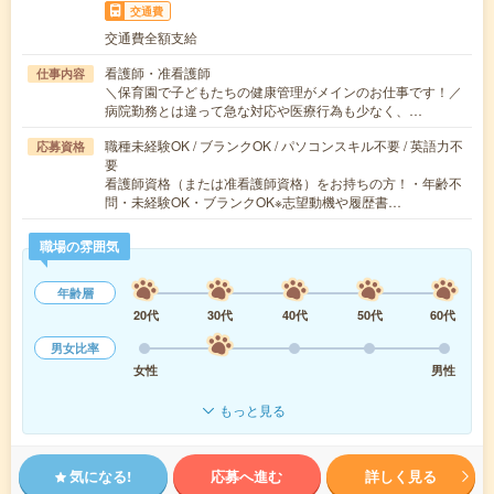
交通費
交通費全額支給
看護師・准看護師
仕事内容
＼保育園で子どもたちの健康管理がメインのお仕事です！／
病院勤務とは違って急な対応や医療行為も少なく、…
職種未経験OK / ブランクOK / パソコンスキル不要 / 英語力不
応募資格
要
看護師資格（または准看護師資格）をお持ちの方！・年齢不
問・未経験OK・ブランクOK※志望動機や履歴書…
職場の雰囲気
年齢層
20代
30代
40代
50代
60代
男女比率
女性
男性
もっと見る
気になる!
応募へ進む
詳しく見る