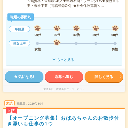
＼無資格＊未経験OK／★年齢不問・ブランクOK★履歴書不
要・来社不要（電話登録OK）★社会保険完備＼…
職場の雰囲気
年齢層
20代
30代
40代
50代
60代
男女比率
女性
男性
もっと見る
気になる!
応募へ進む
詳しく見る
派遣会社
株式会社ニッソーネット
未読
掲載日
2026/08/07
NEW
【オープニング募集】おばあちゃんのお散歩付
き添いも仕事の1つ