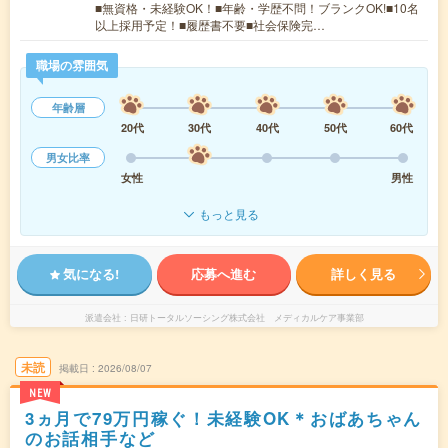
■無資格・未経験OK！■年齢・学歴不問！ブランクOK!■10名
以上採用予定！■履歴書不要■社会保険完…
職場の雰囲気
年齢層
20代
30代
40代
50代
60代
男女比率
女性
男性
もっと見る
気になる!
応募へ進む
詳しく見る
派遣会社
日研トータルソーシング株式会社 メディカルケア事業部
未読
掲載日
2026/08/07
NEW
3ヵ月で79万円稼ぐ！未経験OK＊おばあちゃん
のお話相手など