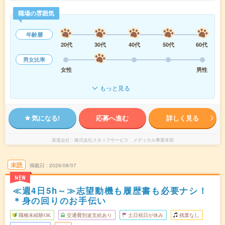
職場の雰囲気
年齢層
20代
30代
40代
50代
60代
男女比率
女性
男性
もっと見る
気になる!
応募へ進む
詳しく見る
派遣会社
株式会社スタッフサービス メディカル事業本部
未読
掲載日
2026/08/07
NEW
≪週4日5h～≫志望動機も履歴書も必要ナシ！
＊身の回りのお手伝い
職種未経験OK
交通費別途支給あり
土日祝日が休み
残業なし