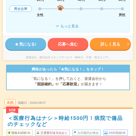
男女比率
女性
男性
もっと見る
気になる!
応募へ進む
詳しく見る
派遣会社
株式会社スタッフサービス（神奈川・千葉・埼玉エリア）
興味があったら「★気になる！」をタップ！
「気になる！」を押しておくと、派遣会社から
「面談確約」
や
「応募歓迎」
が届きます！
未読
掲載日
2026/08/07
NEW
＜医療行為はナシ＞時給1500円！病院で備品
のチェックなど
職種未経験OK
交通費別途支給あり
土日祝日が休み
WEB登録OK