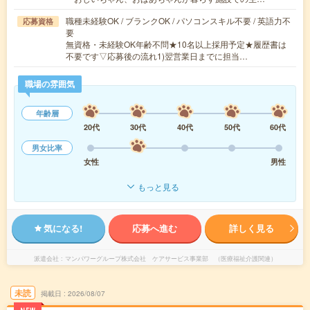
職種未経験OK / ブランクOK / パソコンスキル不要 / 英語力不
応募資格
要
無資格・未経験OK年齢不問★10名以上採用予定★履歴書は
不要です▽応募後の流れ1)翌営業日までに担当…
職場の雰囲気
年齢層
20代
30代
40代
50代
60代
男女比率
女性
男性
もっと見る
気になる!
応募へ進む
詳しく見る
派遣会社
マンパワーグループ株式会社 ケアサービス事業部 （医療福祉介護関連）
未読
掲載日
2026/08/07