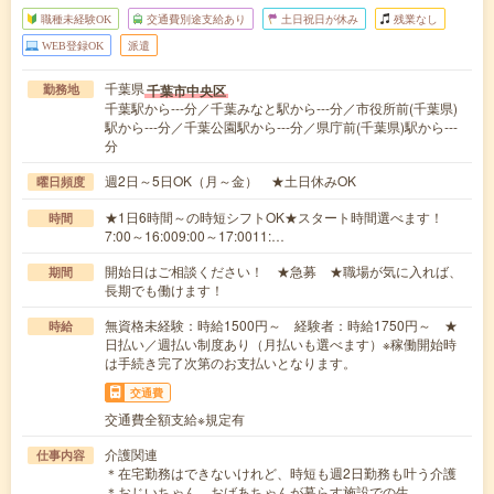
職種未経験OK
交通費別途支給あり
土日祝日が休み
残業なし
WEB登録OK
派遣
千葉県
千葉市中央区
勤務地
千葉駅から---分／千葉みなと駅から---分／市役所前(千葉県)
駅から---分／千葉公園駅から---分／県庁前(千葉県)駅から---
分
週2日～5日OK（月～金） ★土日休みOK
曜日頻度
★1日6時間～の時短シフトOK★スタート時間選べます！
時間
7:00～16:009:00～17:0011:…
開始日はご相談ください！ ★急募 ★職場が気に入れば、
期間
長期でも働けます！
無資格未経験：時給1500円～ 経験者：時給1750円～ ★
時給
日払い／週払い制度あり（月払いも選べます）※稼働開始時
は手続き完了次第のお支払いとなります。
交通費
交通費全額支給※規定有
介護関連
仕事内容
＊在宅勤務はできないけれど、時短も週2日勤務も叶う介護
＊おじいちゃん、おばあちゃんが暮らす施設での生…