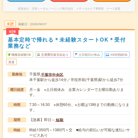
派遣会社
日研トータルソーシング株式会社 メディカルケア事業部 ナース派遣
未読
掲載日
2026/08/07
NEW
基本定時で帰れる＊未経験スタートOK＊受付
業務など
職種未経験OK
交通費別途支給あり
土日祝日が休み
WEB登録OK
派遣
千葉県
千葉市中央区
勤務地
本千葉駅から徒歩14分／市役所前(千葉県)駅から徒歩7分
月～金 ※土日祝休み 企業カレンダーで土曜出勤ありま
曜日頻度
す。
7:30～16:30 ※休憩60分。※土曜は13時までの勤務になりま
時間
す。
【急募】即日～
短期
期間
時給1350円～1380円＋交 ■給与の前払いが可能な速払いサ
時給
ービスあり