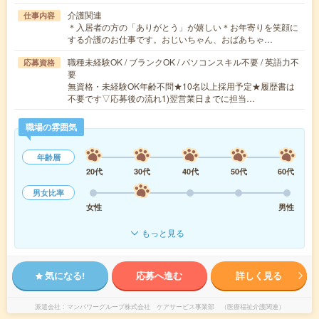
介護関連
仕事内容
＊入居者の方の「ありがとう」が嬉しい＊お年寄りを笑顔に
する介護のお仕事です。おじいちゃん、おばあちゃ…
職種未経験OK / ブランクOK / パソコンスキル不要 / 英語力不
応募資格
要
無資格・未経験OK年齢不問★10名以上採用予定★履歴書は
不要です▽応募後の流れ1)翌営業日までに担当…
職場の雰囲気
年齢層
20代
30代
40代
50代
60代
男女比率
女性
男性
もっと見る
気になる!
応募へ進む
詳しく見る
派遣会社
マンパワーグループ株式会社 ケアサービス事業部 （医療福祉介護関連）