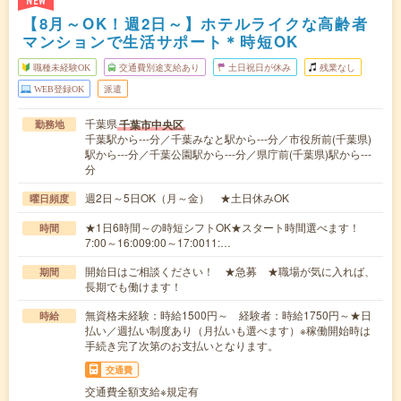
NEW
【8月～OK！週2日～】ホテルライクな高齢者
マンションで生活サポート＊時短OK
職種未経験OK
交通費別途支給あり
土日祝日が休み
残業なし
WEB登録OK
派遣
千葉県
千葉市中央区
勤務地
千葉駅から---分／千葉みなと駅から---分／市役所前(千葉県)
駅から---分／千葉公園駅から---分／県庁前(千葉県)駅から---
分
週2日～5日OK（月～金） ★土日休みOK
曜日頻度
★1日6時間～の時短シフトOK★スタート時間選べます！
時間
7:00～16:009:00～17:0011:…
開始日はご相談ください！ ★急募 ★職場が気に入れば、
期間
長期でも働けます！
無資格未経験：時給1500円～ 経験者：時給1750円～★日
時給
払い／週払い制度あり（月払いも選べます）※稼働開始時は
手続き完了次第のお支払いとなります。
交通費
交通費全額支給※規定有