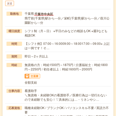
派遣
千葉県
千葉市中央区
勤務地
県庁前(千葉県)駅から---分／栄町(千葉県)駅から---分／葭川公
園駅から---分
シフト制（月～日） ※平日のみなどの相談もOK ※週3なども
曜日頻度
相談OK
【シフト例】07:00～16:0009:00～18:0017:00～09:00※ 上記
時間
は一例です！そ…
即日～2ヶ月以上
期間
無資格の方：時給1500円～1875円 / 介護福祉士：時給1800
時給
円～2250円 / 初任者以上：時給1600円～2000円
交通費
全額支給
看護助手
仕事内容
＼無資格・未経験OKの看護助手／医療行為は一切行わない
ので未経験でも安心！▽具体的には…・リネンやシ…
職種未経験OK / ブランクOK / パソコンスキル不要 / 英語力不
応募資格
要