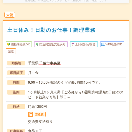
派遣会社
株式会社スタッフサービス（神奈川・千葉・埼玉エリア）
未読
土日休み！日勤のお仕事！調理業務
職種未経験OK
交通費別途支給あり
土日祝日が休み
WEB登録OK
派遣
千葉県
千葉市中央区
勤務地
月～金
曜日頻度
9:00～16:00※表記のうち実働6時間15分です。
時間
1ヶ月以上3ヶ月未満【ご応募から1週間以内(最短2日目)のス
期間
ピード就業が可能】即日～
時給1350円
時給
交通費
交通費支給有り
食品加工
仕事内容