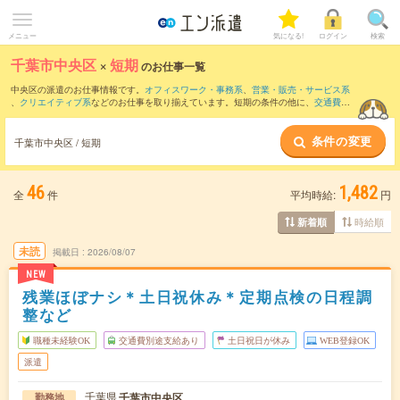
メニュー
気になる!
ログイン
検索
千葉市中央区
×
短期
のお仕事一覧
中央区の派遣のお仕事情報です。
オフィスワーク・事務系
、
営業・販売・サービス系
、
クリエイティブ系
などのお仕事を取り揃えています。短期の条件の他に、
交通費別
途支給あり
、
職種未経験OK
、
友だちと一緒の応募OK
などでもお探し頂けます。
条件の変更
千葉市中央区 / 短期
46
1,482
全
件
平均時給:
円
時給順
新着順
未読
掲載日
2026/08/07
NEW
残業ほぼナシ＊土日祝休み＊定期点検の日程調
整など
職種未経験OK
交通費別途支給あり
土日祝日が休み
WEB登録OK
派遣
千葉県
千葉市中央区
勤務地