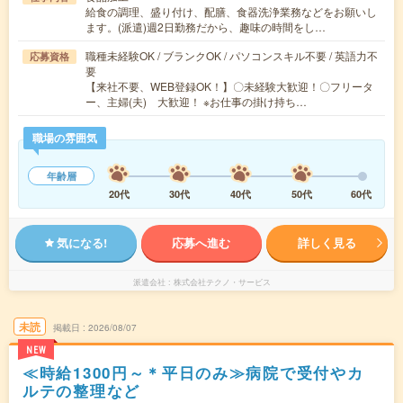
給食の調理、盛り付け、配膳、食器洗浄業務などをお願いし
ます。(派遣)週2日勤務だから、趣味の時間をし…
職種未経験OK / ブランクOK / パソコンスキル不要 / 英語力不
応募資格
要
【来社不要、WEB登録OK！】〇未経験大歓迎！〇フリータ
ー、主婦(夫) 大歓迎！ ※お仕事の掛け持ち…
職場の雰囲気
年齢層
20代
30代
40代
50代
60代
気になる!
応募へ進む
詳しく見る
派遣会社
株式会社テクノ・サービス
未読
掲載日
2026/08/07
NEW
≪時給1300円～＊平日のみ≫病院で受付やカ
ルテの整理など