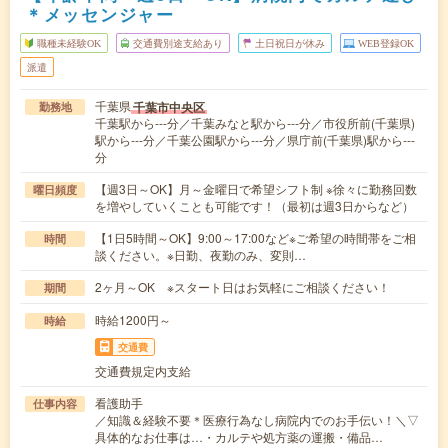
＊メッセンジャー
職種未経験OK
交通費別途支給あり
土日祝日が休み
WEB登録OK
派遣
千葉県
千葉市中央区
勤務地
千葉駅から---分／千葉みなと駅から---分／市役所前(千葉県)
駅から---分／千葉公園駅から---分／県庁前(千葉県)駅から---
分
【週3日～OK】月～金曜日で希望シフト制 ※徐々に勤務回数
曜日頻度
を増やしていくことも可能です！（最初は週3日からなど）
【1日5時間～OK】9:00～17:00など※ご希望の時間帯をご相
時間
談ください。※日勤、夜勤のみ、変則…
2ヶ月～OK ※スタート日はお気軽にご相談ください！
期間
時給1200円～
時給
交通費
交通費規定内支給
看護助手
仕事内容
／知識＆経験不要＊医療行為なし病院内でのお手伝い！＼▽
具体的なお仕事は…・カルテや処方薬の運搬・備品…