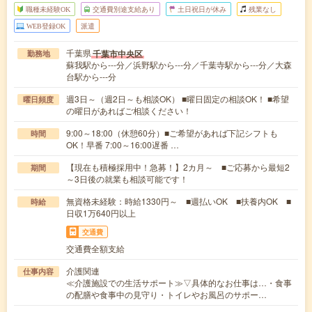
職種未経験OK
交通費別途支給あり
土日祝日が休み
残業なし
WEB登録OK
派遣
千葉県
千葉市中央区
勤務地
蘇我駅から---分／浜野駅から---分／千葉寺駅から---分／大森
台駅から---分
週3日～（週2日～も相談OK） ■曜日固定の相談OK！ ■希望
曜日頻度
の曜日があればご相談ください！
9:00～18:00（休憩60分）■ご希望があれば下記シフトも
時間
OK！早番 7:00～16:00遅番 …
【現在も積極採用中！急募！】2カ月～ ■ご応募から最短2
期間
～3日後の就業も相談可能です！
無資格未経験：時給1330円～ ■週払いOK ■扶養内OK ■
時給
日収1万640円以上
交通費
交通費全額支給
介護関連
仕事内容
≪介護施設での生活サポート≫▽具体的なお仕事は…・食事
の配膳や食事中の見守り・トイレやお風呂のサポー…