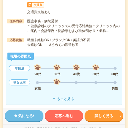
交通費
交通費支給あり
医療事務・病院受付
仕事内容
＊健康診断のクリニックでの受付応対業務＊クリニック内の
ご案内＊会計業務＊問診票および検体預かり＊業務…
職種未経験OK / ブランクOK / 英語力不要
応募資格
未経験OK！ #初めての派遣歓迎
職場の雰囲気
年齢層
20代
30代
40代
50代
60代
男女比率
女性
男性
もっと見る
気になる!
応募へ進む
詳しく見る