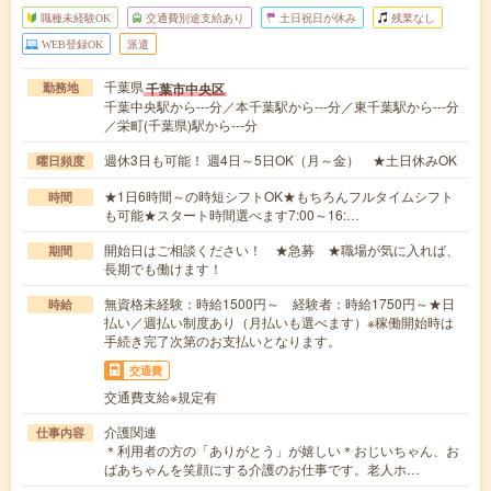
職種未経験OK
交通費別途支給あり
土日祝日が休み
残業なし
WEB登録OK
派遣
千葉県
千葉市中央区
勤務地
千葉中央駅から---分／本千葉駅から---分／東千葉駅から---分
／栄町(千葉県)駅から---分
週休3日も可能！ 週4日～5日OK（月～金） ★土日休みOK
曜日頻度
★1日6時間～の時短シフトOK★もちろんフルタイムシフト
時間
も可能★スタート時間選べます7:00～16:…
開始日はご相談ください！ ★急募 ★職場が気に入れば、
期間
長期でも働けます！
無資格未経験：時給1500円～ 経験者：時給1750円～★日
時給
払い／週払い制度あり（月払いも選べます）※稼働開始時は
手続き完了次第のお支払いとなります。
交通費
交通費支給※規定有
介護関連
仕事内容
＊利用者の方の「ありがとう」が嬉しい＊おじいちゃん、お
ばあちゃんを笑顔にする介護のお仕事です。老人ホ…