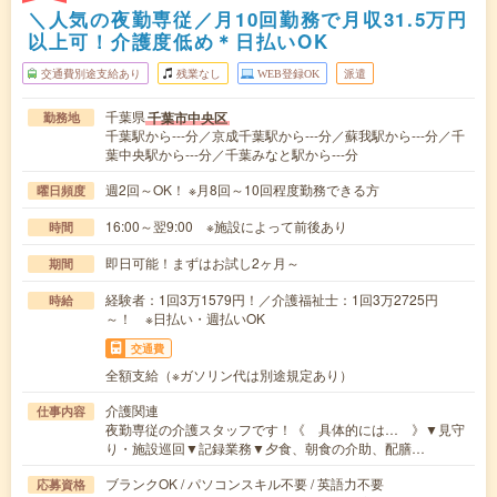
＼人気の夜勤専従／月10回勤務で月収31.5万円
以上可！介護度低め＊日払いOK
交通費別途支給あり
残業なし
WEB登録OK
派遣
千葉県
千葉市中央区
勤務地
千葉駅から---分／京成千葉駅から---分／蘇我駅から---分／千
葉中央駅から---分／千葉みなと駅から---分
週2回～OK！ ※月8回～10回程度勤務できる方
曜日頻度
16:00～翌9:00 ※施設によって前後あり
時間
即日可能！まずはお試し2ヶ月～
期間
経験者：1回3万1579円！／介護福祉士：1回3万2725円
時給
～！ ※日払い・週払いOK
交通費
全額支給（※ガソリン代は別途規定あり）
介護関連
仕事内容
夜勤専従の介護スタッフです！《 具体的には… 》▼見守
り・施設巡回▼記録業務▼夕食、朝食の介助、配膳…
ブランクOK / パソコンスキル不要 / 英語力不要
応募資格