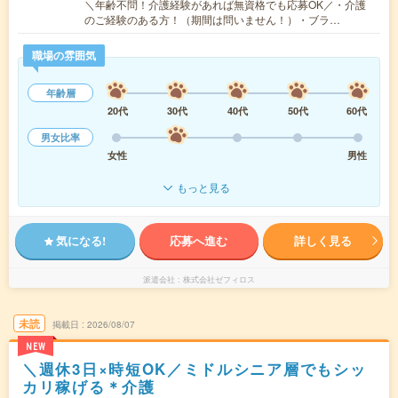
＼年齢不問！介護経験があれば無資格でも応募OK／・介護
のご経験のある方！（期間は問いません！）・ブラ…
職場の雰囲気
年齢層
20代
30代
40代
50代
60代
男女比率
女性
男性
もっと見る
気になる!
応募へ進む
詳しく見る
派遣会社
株式会社ゼフィロス
未読
掲載日
2026/08/07
NEW
＼週休3日×時短OK／ミドルシニア層でもシッ
カリ稼げる＊介護