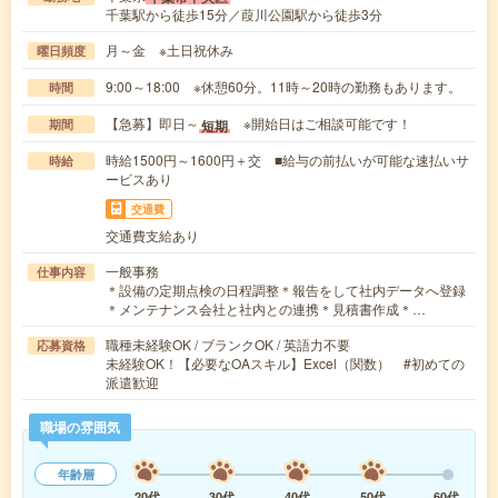
千葉駅から徒歩15分／葭川公園駅から徒歩3分
月～金 ※土日祝休み
曜日頻度
9:00～18:00 ※休憩60分。11時～20時の勤務もあります。
時間
【急募】即日～
※開始日はご相談可能です！
短期
期間
時給1500円～1600円＋交 ■給与の前払いが可能な速払いサ
時給
ービスあり
交通費
交通費支給あり
一般事務
仕事内容
＊設備の定期点検の日程調整＊報告をして社内データへ登録
＊メンテナンス会社と社内との連携＊見積書作成＊…
職種未経験OK / ブランクOK / 英語力不要
応募資格
未経験OK！【必要なOAスキル】Excel（関数） #初めての
派遣歓迎
職場の雰囲気
年齢層
20代
30代
40代
50代
60代