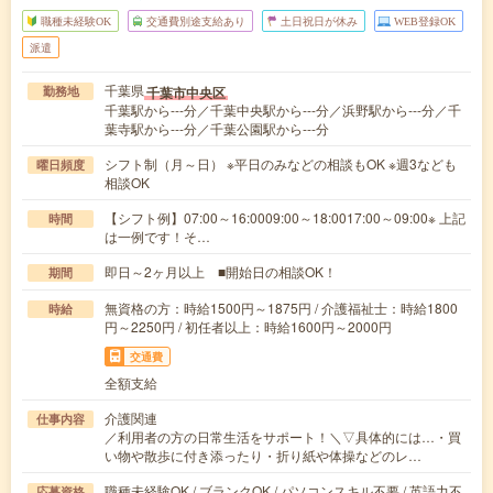
職種未経験OK
交通費別途支給あり
土日祝日が休み
WEB登録OK
派遣
千葉県
千葉市中央区
勤務地
千葉駅から---分／千葉中央駅から---分／浜野駅から---分／千
葉寺駅から---分／千葉公園駅から---分
シフト制（月～日） ※平日のみなどの相談もOK ※週3なども
曜日頻度
相談OK
【シフト例】07:00～16:0009:00～18:0017:00～09:00※ 上記
時間
は一例です！そ…
即日～2ヶ月以上 ■開始日の相談OK！
期間
無資格の方：時給1500円～1875円 / 介護福祉士：時給1800
時給
円～2250円 / 初任者以上：時給1600円～2000円
交通費
全額支給
介護関連
仕事内容
／利用者の方の日常生活をサポート！＼▽具体的には…・買
い物や散歩に付き添ったり・折り紙や体操などのレ…
職種未経験OK / ブランクOK / パソコンスキル不要 / 英語力不
応募資格