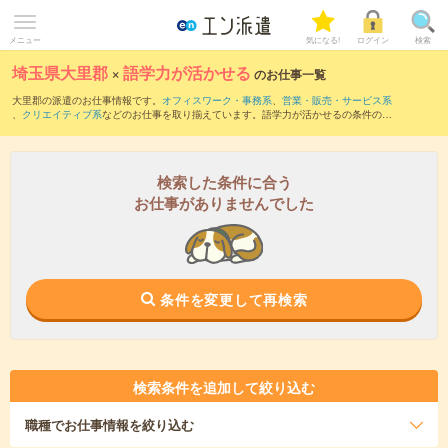
メニュー
気になる!
ログイン
検索
埼玉県大里郡
×
語学力が活かせる
のお仕事一覧
大里郡の派遣のお仕事情報です。
オフィスワーク・事務系
、
営業・販売・サービス系
、
クリエイティブ系
などのお仕事を取り揃えています。語学力が活かせるの条件の他
に、
交通費別途支給あり
、
職種未経験OK
、
友だちと一緒の応募OK
などのこだわり条
件も取り揃えています。
検索した条件に合う
お仕事がありませんでした
条件を変更して再検索
検索条件を追加して絞り込む
職種
でお仕事情報を絞り込む