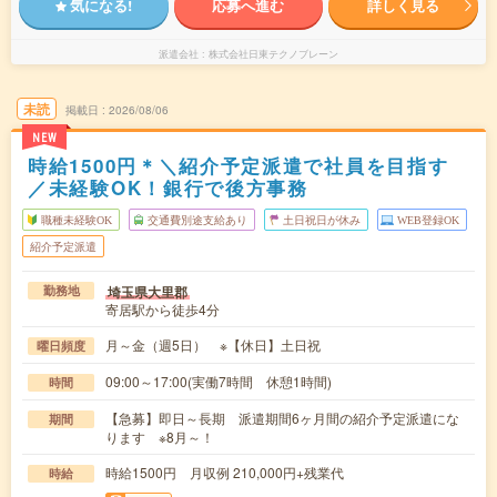
気になる!
応募へ進む
詳しく見る
派遣会社
株式会社日東テクノブレーン
未読
掲載日
2026/08/06
NEW
時給1500円＊＼紹介予定派遣で社員を目指す
／未経験OK！銀行で後方事務
職種未経験OK
交通費別途支給あり
土日祝日が休み
WEB登録OK
紹介予定派遣
埼玉県大里郡
勤務地
寄居駅から徒歩4分
月～金（週5日） ※【休日】土日祝
曜日頻度
09:00～17:00(実働7時間 休憩1時間)
時間
【急募】即日～長期 派遣期間6ヶ月間の紹介予定派遣にな
期間
ります ※8月～！
時給1500円 月収例 210,000円+残業代
時給