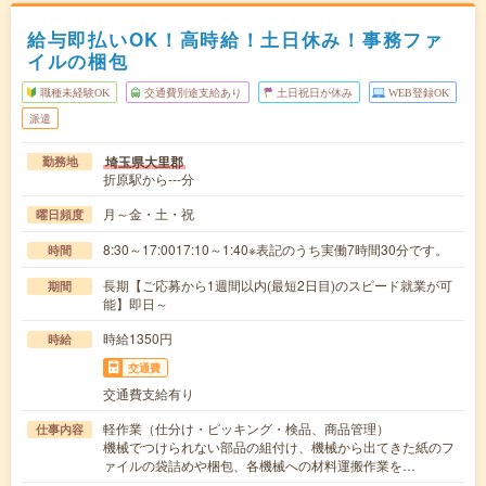
給与即払いOK！高時給！土日休み！事務ファ
イルの梱包
職種未経験OK
交通費別途支給あり
土日祝日が休み
WEB登録OK
派遣
埼玉県大里郡
勤務地
折原駅から---分
月～金・土・祝
曜日頻度
8:30～17:0017:10～1:40※表記のうち実働7時間30分です。
時間
長期【ご応募から1週間以内(最短2日目)のスピード就業が可
期間
能】即日～
時給1350円
時給
交通費
交通費支給有り
軽作業（仕分け・ピッキング・検品、商品管理）
仕事内容
機械でつけられない部品の組付け、機械から出てきた紙のフ
ァイルの袋詰めや梱包、各機械への材料運搬作業を…