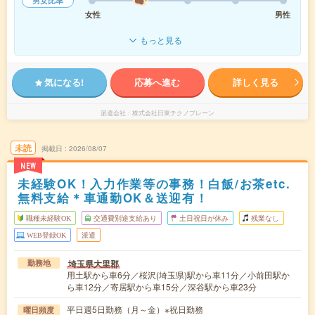
男女比率
女性
男性
もっと見る
気になる!
応募へ進む
詳しく見る
派遣会社
株式会社日東テクノブレーン
未読
掲載日
2026/08/07
NEW
未経験OK！入力作業等の事務！白飯/お茶etc.
無料支給＊車通勤OK＆送迎有！
職種未経験OK
交通費別途支給あり
土日祝日が休み
残業なし
WEB登録OK
派遣
埼玉県大里郡
勤務地
用土駅から車6分／桜沢(埼玉県)駅から車11分／小前田駅か
ら車12分／寄居駅から車15分／深谷駅から車23分
平日週5日勤務（月～金）※祝日勤務
曜日頻度