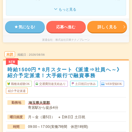
もっと見る
気になる!
応募へ進む
詳しく見る
派遣会社
株式会社日東テクノブレーン
未読
掲載日
2026/08/06
NEW
時給1500円＊8月スタート《派遣⇒社員へ～》
紹介予定派遣！大手銀行で融資事務
職種未経験OK
交通費別途支給あり
土日祝日が休み
WEB登録OK
紹介予定派遣
埼玉県大里郡
勤務地
寄居駅から徒歩4分
月～金（週5日） ※【休日】土日祝
曜日頻度
09:00～17:00(実働7時間 休憩1時間)
時間