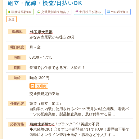
組立・配線・検査/日払いOK
職種未経験OK
交通費別途支給あり
土日祝日が休み
WEB登録OK
派遣
埼玉県大里郡
勤務地
みなみ寄居駅から徒歩20分
月～金
曜日頻度
08:30～17:15
時間
長期でお仕事できる方、大歓迎！
期間
時給1300円
時給
交通費
交通費規定内支給
製造（組立・加工）
仕事内容
自動車の内装に使用されるパーツ(天井)の組立業務、電装パ
ーツの配線業務、製品検査業務、及び付帯する業…
/ ブランクOK / 英語力不要
職種未経験OK
応募資格
◆未経験OK！〇まずは事前登録だけでもOK！履歴書不要で
気軽にオンライン登録★氏名・職種などを入力す…