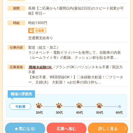
長期【ご応募から1週間以内(最短2日目)のスピード就業が可
期間
能】即日～
時給1300円
時給
交通費
交通費支給有り
製造（組立・加工）
仕事内容
ラジオペンチ・電動ドライバーを使用して、自動車の内装
（ルームライト等）の配線、クッション材を貼る作業…
/ ブランクOK / パソコンスキル不要 / 英語力
職種未経験OK
応募資格
不要
【来社不要、WEB登録OK！】〇未経験大歓迎！〇フリータ
ー、主婦(夫) 大歓迎！ ※お仕事の掛け持ち…
職場の雰囲気
年齢層
20代
30代
40代
50代
60代
気になる!
応募へ進む
詳しく見る