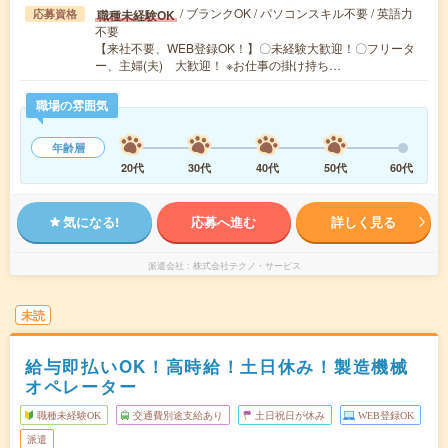
/ ブランクOK / パソコンスキル不要 / 英語力
職種未経験OK
応募資格
不要
【来社不要、WEB登録OK！】〇未経験大歓迎！〇フリータ
ー、主婦(夫) 大歓迎！ ※お仕事の掛け持ち…
職場の雰囲気
年齢層
20代
30代
40代
50代
60代
気になる!
応募へ進む
詳しく見る
派遣会社
株式会社テクノ・サービス
未読
給与即払いOK！高時給！土日休み！製造機械
オペレーター
職種未経験OK
交通費別途支給あり
土日祝日が休み
WEB登録OK
派遣