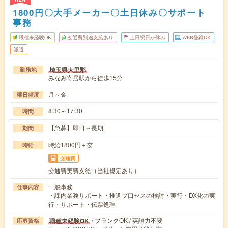
1800円〇大手メーカー〇土日休み〇サポート
事務
職種未経験OK
交通費別途支給あり
土日祝日が休み
WEB登録OK
派遣
埼玉県大里郡
勤務地
みなみ寄居駅から徒歩15分
月～金
曜日頻度
8:30～17:30
時間
【急募】即日～長期
期間
時給1800円＋交
時給
交通費
交通費実費支給（当社規定あり）
一般事務
仕事内容
・課内業務サポート・推進プ口セスの検討・実行・DX化の実
行・サポート・伝票処理
/ ブランクOK / 英語力不要
職種未経験OK
応募資格