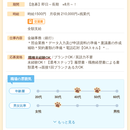
【急募】即日～長期 ※8月～！
期間
時給1500円 月収例 210,000円+残業代
時給
交通費
全額支給
金融事務（銀行）
仕事内容
＊照会業務＊データ入力及び申請資料の準備＊稟議書の作成
補助＊契約書類の準備＊電話応対【OAスキル】＊…
/ ブランクOK / 英語力不要
職種未経験OK
応募資格
未経験OK！【選考ステップ】履歴書・職務経歴書による書
類選考→面接1回ブランクある方OK
職場の雰囲気
年齢層
20代
30代
40代
50代
60代
男女比率
女性
男性
もっと見る