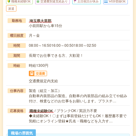
職種未経験OK
交通費別途支給あり
土日祝日が休み
WEB登録OK
派遣
埼玉県大里郡
勤務地
小前田駅から車15分
月～金
曜日頻度
08:00～16:5016:00～00:5018:00～02:50
時間
長期でお仕事できる方、大歓迎！
期間
時給1300円
時給
交通費
交通費規定内支給
製造（組立・加工）
仕事内容
自動車内装部品の製造。自動車の内装部品の組み立てや組み
付け、検査などのお仕事をお願いします。プラスチ…
/ ブランクOK / 英語力不要
職種未経験OK
応募資格
◆未経験OK！〇まずは事前登録だけでもOK！履歴書不要で
気軽にオンライン登録★氏名・職種などを入力す…
職場の雰囲気