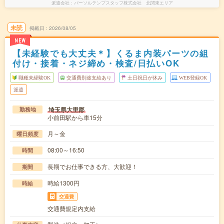
派遣会社
パーソルテンプスタッフ株式会社 北関東エリア
未読
掲載日
2026/08/05
NEW
【未経験でも大丈夫＊】くるま内装パーツの組
付け・接着・ネジ締め・検査/日払いOK
職種未経験OK
交通費別途支給あり
土日祝日が休み
WEB登録OK
派遣
埼玉県大里郡
勤務地
小前田駅から車15分
月～金
曜日頻度
08:00～16:50
時間
長期でお仕事できる方、大歓迎！
期間
時給1300円
時給
交通費
交通費規定内支給