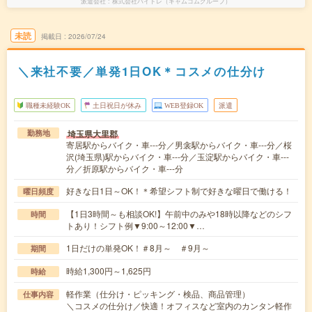
派遣会社
株式会社バイトレ（キャムコムグループ）
未読
掲載日
2026/07/24
＼来社不要／単発1日OK＊コスメの仕分け
職種未経験OK
土日祝日が休み
WEB登録OK
派遣
埼玉県大里郡
勤務地
寄居駅からバイク・車---分／男衾駅からバイク・車---分／桜
沢(埼玉県)駅からバイク・車---分／玉淀駅からバイク・車---
分／折原駅からバイク・車---分
好きな日1日～OK！＊希望シフト制で好きな曜日で働ける！
曜日頻度
【1日3時間～も相談OK!】午前中のみや18時以降などのシフ
時間
トあり！シフト例▼9:00～12:00▼…
1日だけの単発OK！＃8月～ ＃9月～
期間
時給1,300円～1,625円
時給
軽作業（仕分け・ピッキング・検品、商品管理）
仕事内容
＼コスメの仕分け／快適！オフィスなど室内のカンタン軽作