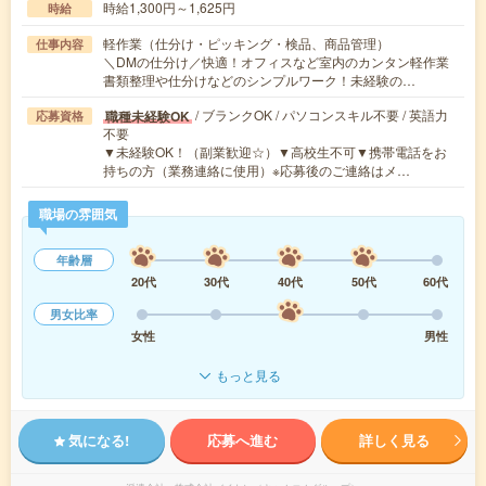
時給1,300円～1,625円
時給
軽作業（仕分け・ピッキング・検品、商品管理）
仕事内容
＼DMの仕分け／快適！オフィスなど室内のカンタン軽作業
書類整理や仕分けなどのシンプルワーク！未経験の…
/ ブランクOK / パソコンスキル不要 / 英語力
職種未経験OK
応募資格
不要
▼未経験OK！（副業歓迎☆）▼高校生不可▼携帯電話をお
持ちの方（業務連絡に使用）※応募後のご連絡はメ…
職場の雰囲気
年齢層
20代
30代
40代
50代
60代
男女比率
女性
男性
もっと見る
気になる!
応募へ進む
詳しく見る