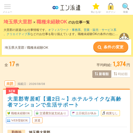
メニュー
気になる!
ログイン
検索
埼玉県大里郡
×
職種未経験OK
のお仕事一覧
大里郡の派遣のお仕事情報です。
オフィスワーク・事務系
、
営業・販売・サービス系
、
クリエイティブ系
などのお仕事を取り揃えています。職種未経験OKの条件の他に、
交通費別途支給あり
、
友だちと一緒の応募OK
、
残業なし
などのこだわり条件も取り揃
えています。
条件の変更
埼玉県大里郡 / 職種未経験OK
17
1,374
全
件
平均時給:
円
時給順
新着順
未読
掲載日
2026/08/08
NEW
大里郡寄居町【週2日～】ホテルライクな高齢
者マンションで生活サポート
職種未経験OK
交通費別途支給あり
土日祝日が休み
残業なし
WEB登録OK
派遣
埼玉県大里郡
勤務地