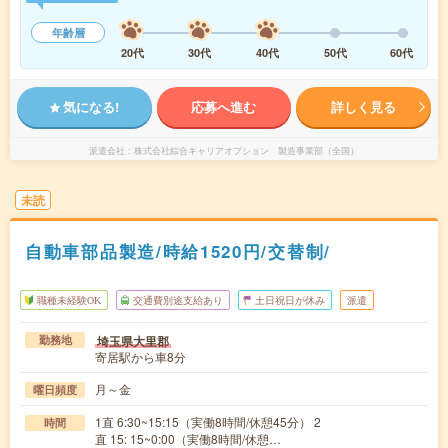
年齢層
20代
30代
40代
50代
60代
気になる!
応募へ進む
詳しく見る
派遣会社
株式会社綜合キャリアオプション 製造事業部（全国）
未読
自動車部品製造/時給1520円/交替制/
職種未経験OK
交通費別途支給あり
土日祝日が休み
派遣
埼玉県大里郡
勤務地
寄居駅から車8分
月～金
曜日頻度
1直 6:30~15:15（実働8時間/休憩45分） 2
時間
直 15: 15~0:00（実働8時間/休憩…