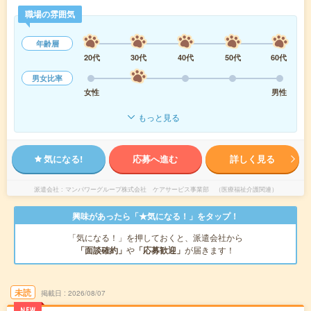
職場の雰囲気
年齢層
20代
30代
40代
50代
60代
男女比率
女性
男性
もっと見る
気になる!
応募へ進む
詳しく見る
派遣会社
マンパワーグループ株式会社 ケアサービス事業部 （医療福祉介護関連）
興味があったら「★気になる！」をタップ！
「気になる！」を押しておくと、派遣会社から
「面談確約」
や
「応募歓迎」
が届きます！
未読
掲載日
2026/08/07
NEW