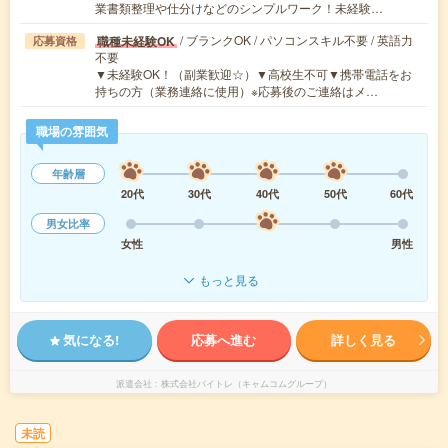
業書類整理や仕分けなどのシンプルワーク！未経験…
/ ブランクOK / パソコンスキル不要 / 英語力
職種未経験OK
応募資格
不要
▼未経験OK！（副業歓迎☆）▼高校生不可▼携帯電話をお
持ちの方（業務連絡に使用）※応募後のご連絡はメ…
職場の雰囲気
年齢層
20代
30代
40代
50代
60代
男女比率
女性
男性
もっと見る
気になる!
応募へ進む
詳しく見る
派遣会社
株式会社バイトレ（キャムコムグループ）
未読