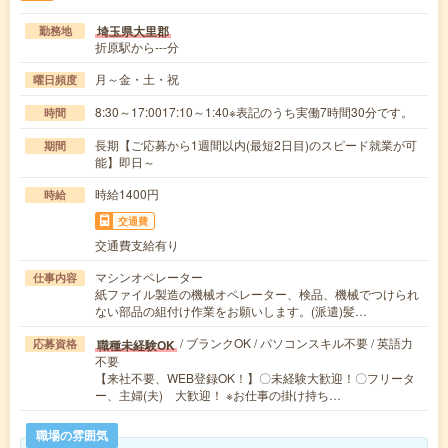
埼玉県大里郡
勤務地
折原駅から---分
月～金・土・祝
曜日頻度
8:30～17:0017:10～1:40※表記のうち実働7時間30分です。
時間
長期【ご応募から1週間以内(最短2日目)のスピード就業が可
期間
能】即日～
時給1400円
時給
交通費
交通費支給有り
マシンオペレーター
仕事内容
紙ファイル製造の機械オペレーター、検品、機械でつけられ
ない部品の組付け作業をお願いします。(派遣)髪…
/ ブランクOK / パソコンスキル不要 / 英語力
職種未経験OK
応募資格
不要
【来社不要、WEB登録OK！】〇未経験大歓迎！〇フリータ
ー、主婦(夫) 大歓迎！ ※お仕事の掛け持ち…
職場の雰囲気