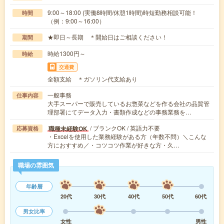
9:00～18:00 (実働8時間/休憩1時間)時短勤務相談可能！
時間
（例：9:00～16:00）
★即日～長期 ＊開始日はご相談ください！
期間
時給1300円～
時給
交通費
全額支給 ＊ガソリン代支給あり
一般事務
仕事内容
大手スーパーで販売しているお惣菜などを作る会社の品質管
理部署にてデータ入力・書類作成などの事務業務を…
/ ブランクOK / 英語力不要
職種未経験OK
応募資格
・Excelを使用した業務経験がある方（年数不問）＼こんな
方におすすめ／・コツコツ作業が好きな方・久…
職場の雰囲気
年齢層
20代
30代
40代
50代
60代
男女比率
女性
男性