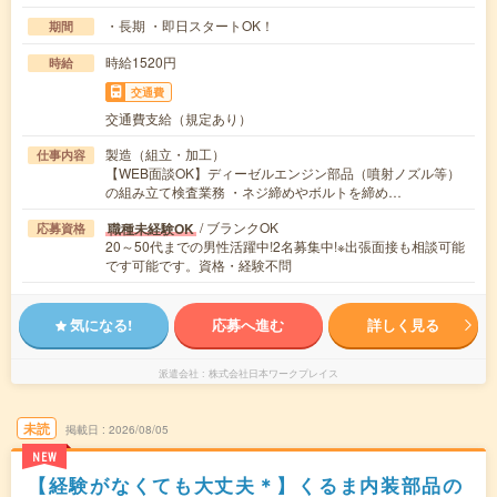
・長期 ・即日スタートOK！
期間
時給1520円
時給
交通費
交通費支給（規定あり）
製造（組立・加工）
仕事内容
【WEB面談OK】ディーゼルエンジン部品（噴射ノズル等）
の組み立て検査業務 ・ネジ締めやボルトを締め…
/ ブランクOK
職種未経験OK
応募資格
20～50代までの男性活躍中!2名募集中!※出張面接も相談可能
です可能です。資格・経験不問
気になる!
応募へ進む
詳しく見る
派遣会社
株式会社日本ワークプレイス
未読
掲載日
2026/08/05
NEW
【経験がなくても大丈夫＊】くるま内装部品の