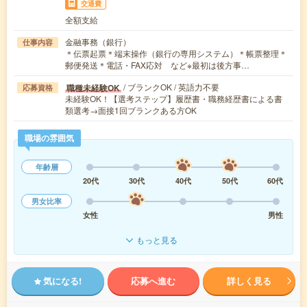
交通費
全額支給
金融事務（銀行）
仕事内容
＊伝票起票＊端末操作（銀行の専用システム）＊帳票整理＊
郵便発送＊電話・FAX応対 など※最初は後方事…
/ ブランクOK / 英語力不要
職種未経験OK
応募資格
未経験OK！【選考ステップ】履歴書・職務経歴書による書
類選考→面接1回ブランクある方OK
職場の雰囲気
年齢層
20代
30代
40代
50代
60代
男女比率
女性
男性
もっと見る
気になる!
応募へ進む
詳しく見る