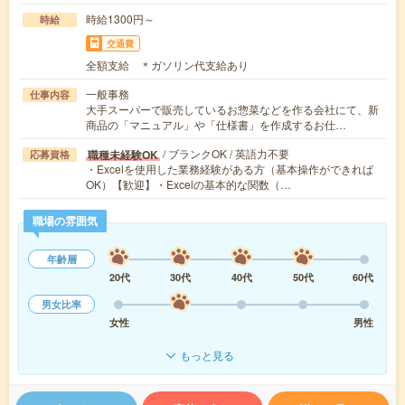
時給1300円～
時給
交通費
全額支給 ＊ガソリン代支給あり
一般事務
仕事内容
大手スーパーで販売しているお惣菜などを作る会社にて、新
商品の「マニュアル」や「仕様書」を作成するお仕…
/ ブランクOK / 英語力不要
職種未経験OK
応募資格
・Excelを使用した業務経験がある方（基本操作ができれば
OK）【歓迎】・Excelの基本的な関数（…
職場の雰囲気
年齢層
20代
30代
40代
50代
60代
男女比率
女性
男性
もっと見る