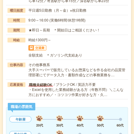
ら車12分／寄居駅から車15分／深谷駅から車23分
平日週5日勤務（月～金）※祝日勤務
曜日頻度
9:00～16:00 (実働6時間/休憩1時間)
時間
★即日～長期 ＊開始日はご相談ください！
期間
時給1300円～
時給
交通費
全額支給 ＊ガソリン代支給あり
その他事務系
仕事内容
大手スーパーで販売しているお惣菜などを作る会社の品質管
理部署にてデータ入力・書類作成などの事務業務を…
/ ブランクOK / 英語力不要
職種未経験OK
応募資格
・Excelを使用した業務経験がある方（年数不問）＼こんな
方におすすめ／・コツコツ作業が好きな方・久…
職場の雰囲気
年齢層
20代
30代
40代
50代
60代