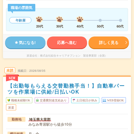
職場の雰囲気
年齢層
20代
30代
40代
50代
60代
気になる!
応募へ進む
詳しく見る
派遣会社
株式会社綜合キャリアオプション 製造事業部（全国）
未読
掲載日
2026/08/05
NEW
【出勤毎もらえる交替勤務手当！】自動車パー
ツを作業場に供給/日払いOK
職種未経験OK
交通費別途支給あり
土日祝日が休み
WEB登録OK
派遣
埼玉県大里郡
勤務地
みなみ寄居駅から徒歩10分
月～金
曜日頻度