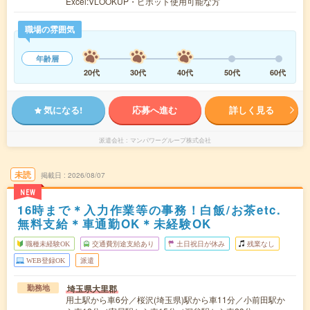
Excel:VLOOKUP・ピボット使用可能な方
職場の雰囲気
年齢層
20代
30代
40代
50代
60代
気になる!
応募へ進む
詳しく見る
派遣会社
マンパワーグループ株式会社
未読
掲載日
2026/08/07
NEW
16時まで＊入力作業等の事務！白飯/お茶etc.
無料支給＊車通勤OK＊未経験OK
職種未経験OK
交通費別途支給あり
土日祝日が休み
残業なし
WEB登録OK
派遣
埼玉県大里郡
勤務地
用土駅から車6分／桜沢(埼玉県)駅から車11分／小前田駅か