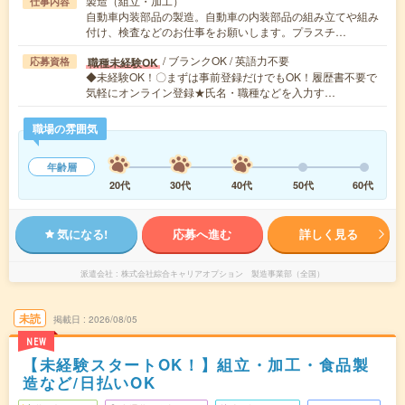
製造（組立・加工）
仕事内容
自動車内装部品の製造。自動車の内装部品の組み立てや組み
付け、検査などのお仕事をお願いします。プラスチ…
/ ブランクOK / 英語力不要
職種未経験OK
応募資格
◆未経験OK！〇まずは事前登録だけでもOK！履歴書不要で
気軽にオンライン登録★氏名・職種などを入力す…
職場の雰囲気
年齢層
20代
30代
40代
50代
60代
気になる!
応募へ進む
詳しく見る
派遣会社
株式会社綜合キャリアオプション 製造事業部（全国）
未読
掲載日
2026/08/05
NEW
【未経験スタートOK！】組立・加工・食品製
造など/日払いOK