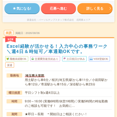
気になる!
応募へ進む
詳しく見る
派遣会社
パーソルテンプスタッフ株式会社 北関東エリア
未読
掲載日
2026/08/06
NEW
Excel経験が活かせる！入力中心の事務ワーク
＼週4日＆時短可／車通勤OKです。
職種未経験OK
交通費別途支給あり
土日祝日が休み
WEB登録OK
派遣
埼玉県大里郡
勤務地
用土駅から車6分／桜沢(埼玉県)駅から車11分／小前田駅か
ら車12分／寄居駅から車15分／深谷駅から車23分
平日シフト制※週4日以上
曜日頻度
9:00～16:00 (実働6時間/休憩1時間)◇実働5時間の時短勤務
時間
のご相談も可能です！ お気軽に…
★即日～長期 ＊開始日はご相談ください！
期間