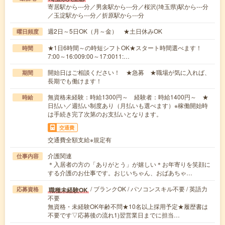
寄居駅から---分／男衾駅から---分／桜沢(埼玉県)駅から---分
／玉淀駅から---分／折原駅から---分
週2日～5日OK（月～金） ★土日休みOK
曜日頻度
★1日6時間～の時短シフトOK★スタート時間選べます！
時間
7:00～16:009:00～17:0011:…
開始日はご相談ください！ ★急募 ★職場が気に入れば、
期間
長期でも働けます！
無資格未経験：時給1300円～ 経験者：時給1400円～ ★
時給
日払い／週払い制度あり（月払いも選べます）※稼働開始時
は手続き完了次第のお支払いとなります。
交通費
交通費全額支給※規定有
介護関連
仕事内容
＊入居者の方の「ありがとう」が嬉しい＊お年寄りを笑顔に
する介護のお仕事です。おじいちゃん、おばあちゃ…
/ ブランクOK / パソコンスキル不要 / 英語力
職種未経験OK
応募資格
不要
無資格・未経験OK年齢不問★10名以上採用予定★履歴書は
不要です▽応募後の流れ1)翌営業日までに担当…