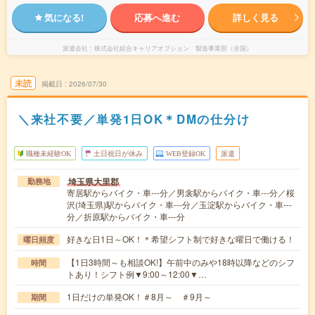
気になる!
応募へ進む
詳しく見る
派遣会社
株式会社綜合キャリアオプション 製造事業部（全国）
未読
掲載日
2026/07/30
＼来社不要／単発1日OK＊DMの仕分け
職種未経験OK
土日祝日が休み
WEB登録OK
派遣
埼玉県大里郡
勤務地
寄居駅からバイク・車---分／男衾駅からバイク・車---分／桜
沢(埼玉県)駅からバイク・車---分／玉淀駅からバイク・車---
分／折原駅からバイク・車---分
好きな日1日～OK！＊希望シフト制で好きな曜日で働ける！
曜日頻度
【1日3時間～も相談OK!】午前中のみや18時以降などのシフ
時間
トあり！シフト例▼9:00～12:00▼…
1日だけの単発OK！＃8月～ ＃9月～
期間