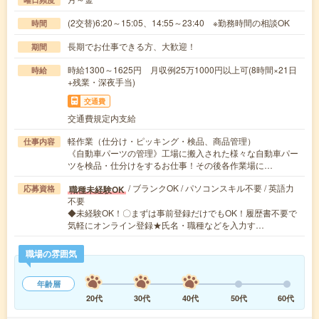
(2交替)6:20～15:05、14:55～23:40 ※勤務時間の相談OK
時間
長期でお仕事できる方、大歓迎！
期間
時給1300～1625円 月収例25万1000円以上可(8時間×21日
時給
+残業・深夜手当)
交通費
交通費規定内支給
軽作業（仕分け・ピッキング・検品、商品管理）
仕事内容
《自動車パーツの管理》工場に搬入された様々な自動車パー
ツを検品・仕分けをするお仕事！その後各作業場に…
/ ブランクOK / パソコンスキル不要 / 英語力
職種未経験OK
応募資格
不要
◆未経験OK！〇まずは事前登録だけでもOK！履歴書不要で
気軽にオンライン登録★氏名・職種などを入力す…
職場の雰囲気
年齢層
20代
30代
40代
50代
60代