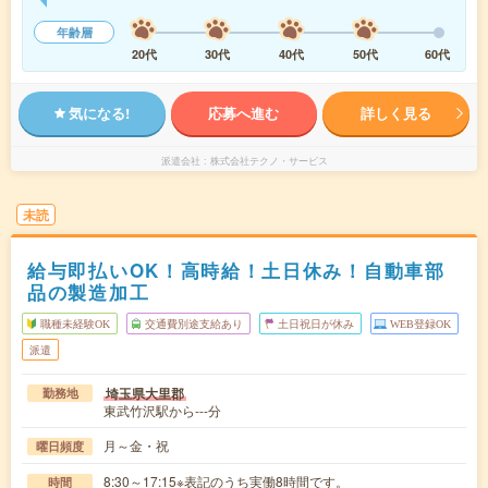
年齢層
20代
30代
40代
50代
60代
気になる!
応募へ進む
詳しく見る
派遣会社
株式会社テクノ・サービス
未読
給与即払いOK！高時給！土日休み！自動車部
品の製造加工
職種未経験OK
交通費別途支給あり
土日祝日が休み
WEB登録OK
派遣
埼玉県大里郡
勤務地
東武竹沢駅から---分
月～金・祝
曜日頻度
8:30～17:15※表記のうち実働8時間です。
時間