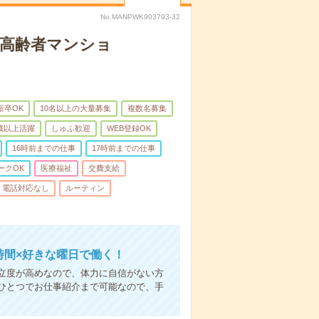
No.MANPWK903793-32
な高齢者マンショ
新卒OK
10名以上の大量募集
複数名募集
0歳以上活躍
しゅふ歓迎
WEB登録OK
16時前までの仕事
17時前までの仕事
ークOK
医療福祉
交費支給
電話対応なし
ルーティン
時間×好きな曜日で働く！
立度が高めなので、体力に自信がない方
ひとつでお仕事紹介まで可能なので、手