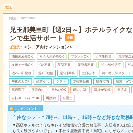
未読
掲載日
2026/08/04
児玉郡美里町【週2日～】ホテルライク
ンで生活サポート
派遣
＜シニア向けマンション＞
派遣先
職種未経験OK
社会人未経験OK
ブランクOK
大学生歓迎
既卒第二
友達と一緒OK
OA不要
英語不要
履歴書不要
40～50代活躍
6
週2～3日勤務
週4日勤務
週5日勤務
土日祝休
朝10時以降スタート
午後のみOK
残業なし
シフト
交替制勤務
扶養控内
副業・Wワ
車通勤可
服装自由
日払いOK
週払いOK
職場が禁煙
派遣多
自転車・バイクOK
看護師
介護士
ここがポイント！
自由なシフト＊7時～、11時～、16時～など好きな勤務
▼高級ホテルのようなキレイな職場で介護のお仕事！入居者さんは自
も長く続けやすいです。▼来社＆履歴書不要！自宅にいながらスマホ