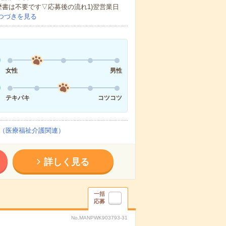
歴書は不要です▽応募後の流れ1)翌営業日
つづきを見る
女性
男性
テキパキ
コツコツ
（医療福祉介護関連）
詳しく見る
一括
応募
No.MANPWK903793-31