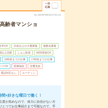
一括
応募
No.MANPWK903793-33
な高齢者マンショ
新卒OK
10名以上の大量募集
複数名募集
0歳以上活躍
しゅふ歓迎
WEB登録OK
16時前までの仕事
17時前までの仕事
ークOK
医療福祉
交費支給
電話対応なし
ルーティン
時間×好きな曜日で働く！
立度が高めなので、体力に自信がない方
ひとつでお仕事紹介まで可能なので、手