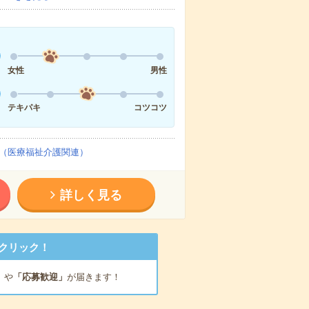
女性
男性
テキパキ
コツコツ
（医療福祉介護関連）
詳しく見る
クリック！
」
や
「応募歓迎」
が届きます！