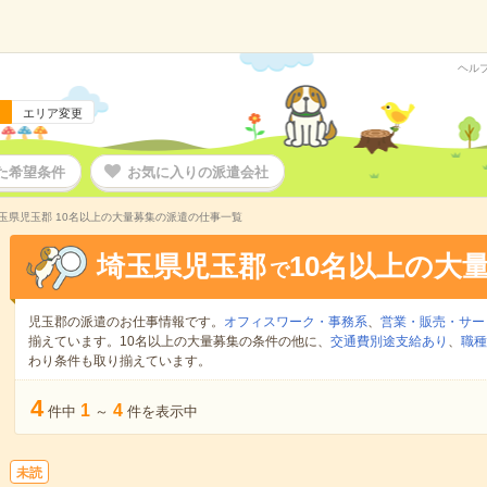
ヘル
エリア変更
た希望条件
お気に入りの派遣会社
玉県児玉郡 10名以上の大量募集の派遣の仕事一覧
埼玉県児玉郡
10名以上の大
で
児玉郡の派遣のお仕事情報です。
オフィスワーク・事務系
、
営業・販売・サー
揃えています。10名以上の大量募集の条件の他に、
交通費別途支給あり
、
職種
わり条件も取り揃えています。
4
1
4
件中
～
件を表示中
未読