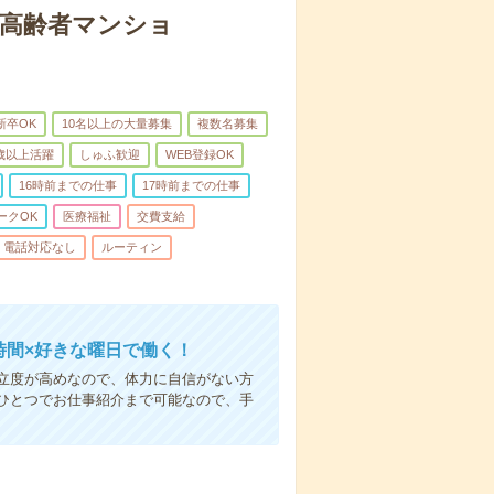
な高齢者マンショ
新卒OK
10名以上の大量募集
複数名募集
0歳以上活躍
しゅふ歓迎
WEB登録OK
16時前までの仕事
17時前までの仕事
ークOK
医療福祉
交費支給
電話対応なし
ルーティン
時間×好きな曜日で働く！
立度が高めなので、体力に自信がない方
ひとつでお仕事紹介まで可能なので、手