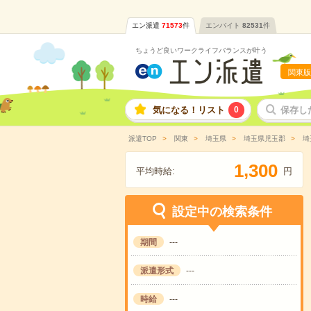
エン派遣
71573
件
エンバイト
82531
件
ちょうど良いワークライフバランスが叶う
関東版
気になる！リスト
0
保存し
派遣TOP
関東
埼玉県
埼玉県児玉郡
埼
,
1
3
0
0
平均時給:
円
設定中の検索条件
期間
---
派遣形式
---
時給
---