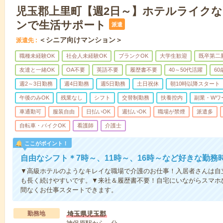
児玉郡上里町【週2日～】ホテルライク
ンで生活サポート
派遣
＜シニア向けマンション＞
派遣先
職種未経験OK
社会人未経験OK
ブランクOK
大学生歓迎
既卒第二
友達と一緒OK
OA不要
英語不要
履歴書不要
40～50代活躍
6
週2～3日勤務
週4日勤務
週5日勤務
土日祝休
朝10時以降スタート
午後のみOK
残業なし
シフト
交替制勤務
扶養控内
副業・Wワ
車通勤可
服装自由
日払いOK
週払いOK
職場が禁煙
派遣多
自転車・バイクOK
看護師
介護士
ここがポイント！
自由なシフト＊7時～、11時～、16時～など好きな勤務
▼高級ホテルのようなキレイな職場で介護のお仕事！入居者さんは自
も長く続けやすいです。▼来社＆履歴書不要！自宅にいながらスマホ
間なくお仕事スタートできます。
勤務地
埼玉県児玉郡