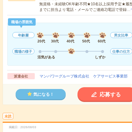
無資格・未経験OK年齢不問★10名以上採用予定★履
までに担当より電話・メールでご連絡2)電話で登録…
職場の雰囲気
年齢層
男女比率
20代
30代
40代
50代
60代
職場の様子
仕事の仕方
活気がある
しずか
マンパワーグループ株式会社 ケアサービス事業部 
派遣会社
応募する
気になる！
未読
掲載日
2026/08/03