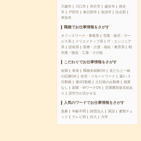
川越市
川口市
所沢市
越谷市
熊谷
市
戸田市
春日部市
加須市
比企郡
草加市
職種でお仕事情報をさがす
オフィスワーク・事務系
営業・販売・サー
ビス系
クリエイティブ系
IT・エンジニア
系
技術系
医療・介護・福祉・教育系
軽
作業・物流・工場・その他
こだわりでお仕事情報をさがす
短期
単発
職種未経験OK
友だちと一緒
の応募OK
在宅・リモートワーク
週2～3
日勤務
週4日勤務
土日祝のみ勤務
残業
なし
副業・WワークOK
交通費別途支給あ
り
語学力が活かせる
人気のワードでお仕事情報をさがす
急募
年齢不問
財団法人
英語
書類チェ
ック
テレビ局
封入
大学