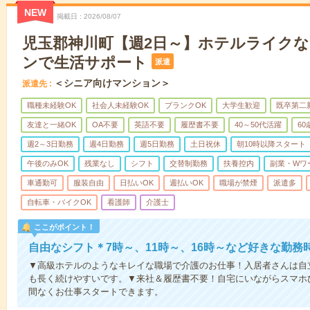
NEW
掲載日
2026/08/07
児玉郡神川町【週2日～】ホテルライク
ンで生活サポート
派遣
＜シニア向けマンション＞
派遣先
職種未経験OK
社会人未経験OK
ブランクOK
大学生歓迎
既卒第二
友達と一緒OK
OA不要
英語不要
履歴書不要
40～50代活躍
6
週2～3日勤務
週4日勤務
週5日勤務
土日祝休
朝10時以降スタート
午後のみOK
残業なし
シフト
交替制勤務
扶養控内
副業・Wワ
車通勤可
服装自由
日払いOK
週払いOK
職場が禁煙
派遣多
自転車・バイクOK
看護師
介護士
ここがポイント！
自由なシフト＊7時～、11時～、16時～など好きな勤務
▼高級ホテルのようなキレイな職場で介護のお仕事！入居者さんは自
も長く続けやすいです。▼来社＆履歴書不要！自宅にいながらスマホ
間なくお仕事スタートできます。