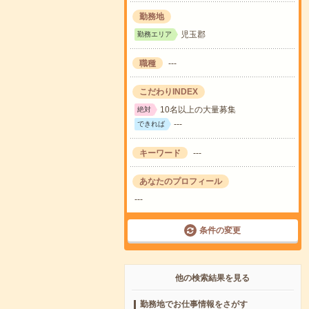
勤務地
児玉郡
勤務エリア
職種
---
こだわりINDEX
10名以上の大量募集
絶対
---
できれば
キーワード
---
あなたのプロフィール
---
条件の変更
他の検索結果を見る
勤務地でお仕事情報をさがす