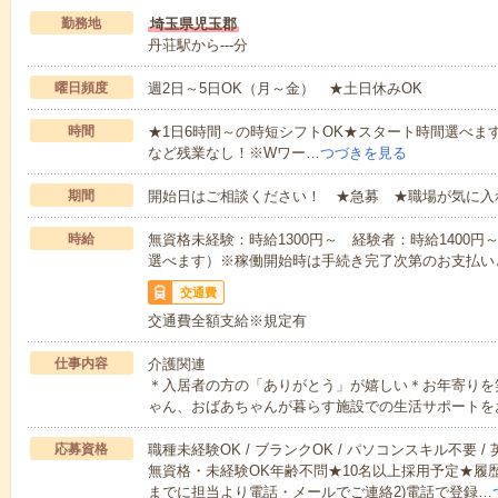
勤務地
埼玉県児玉郡
丹荘駅から---分
曜日頻度
週2日～5日OK（月～金） ★土日休みOK
時間
★1日6時間～の時短シフトOK★スタート時間選べます！7:00～1
など残業なし！※Wワー…
つづきを見る
期間
開始日はご相談ください！ ★急募 ★職場が気に入
時給
無資格未経験：時給1300円～ 経験者：時給1400
選べます）※稼働開始時は手続き完了次第のお支払い
交通費
交通費全額支給※規定有
仕事内容
介護関連
＊入居者の方の「ありがとう」が嬉しい＊お年寄りを
ゃん、おばあちゃんが暮らす施設での生活サポートを
応募資格
職種未経験OK / ブランクOK / パソコンスキル不要 /
無資格・未経験OK年齢不問★10名以上採用予定★履
までに担当より電話・メールでご連絡2)電話で登録…