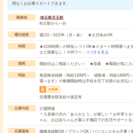
間なくお仕事スタートできます。
勤務地
埼玉県児玉郡
松久駅から---分
曜日頻度
週2日～5日OK（月～金） ★土日休みOK
時間
★1日6時間～の時短シフトOK★スタート時間選べます！7:00～1
など残業なし！※Wワー…
つづきを見る
期間
開始日はご相談ください！ ★急募 ★職場が気に入
時給
無資格未経験：時給1300円～ 経験者：時給1400
選べます）※稼働開始時は手続き完了次第のお支払い
交通費
交通費全額支給※規定有
仕事内容
介護関連
＊入居者の方の「ありがとう」が嬉しい＊お年寄りを
ゃん、おばあちゃんが暮らす施設での生活サポートを
応募資格
職種未経験OK / ブランクOK / パソコンスキル不要 /