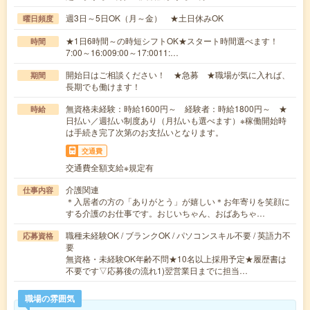
週3日～5日OK（月～金） ★土日休みOK
曜日頻度
★1日6時間～の時短シフトOK★スタート時間選べます！
時間
7:00～16:009:00～17:0011:…
開始日はご相談ください！ ★急募 ★職場が気に入れば、
期間
長期でも働けます！
無資格未経験：時給1600円～ 経験者：時給1800円～ ★
時給
日払い／週払い制度あり（月払いも選べます）※稼働開始時
は手続き完了次第のお支払いとなります。
交通費
交通費全額支給※規定有
介護関連
仕事内容
＊入居者の方の「ありがとう」が嬉しい＊お年寄りを笑顔に
する介護のお仕事です。おじいちゃん、おばあちゃ…
職種未経験OK / ブランクOK / パソコンスキル不要 / 英語力不
応募資格
要
無資格・未経験OK年齢不問★10名以上採用予定★履歴書は
不要です▽応募後の流れ1)翌営業日までに担当…
職場の雰囲気