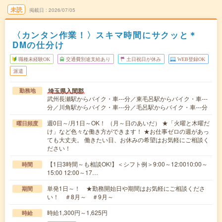
未読
掲載日
2026/07/05
〈カンタン作業！〉スキマ時間にサクッと＊
DMの仕分け
職種未経験OK
交通費別途支給あり
土日祝日が休み
WEB登録OK
派遣
埼玉県入間郡
勤務地
武州長瀬駅からバイク・車---分／東毛呂駅からバイク・車---
分／川角駅からバイク・車---分／毛呂駅からバイク・車---分
週0日～/月1日～OK！ （月～日のあいだ） ★「火曜と木曜だ
曜日頻度
け」など色々な働き方ができます！ ★お仕事ゼロの週があっ
ても大丈夫。 働きたい日、お休みの希望はお気軽にご相談く
ださい！
【1日3時間～も相談OK!】＜シフト例＞9:00～12:0010:00～
時間
15:00 12:00～17…
単発1日～！ ★勤務開始日や期間はお気軽にご相談くださ
期間
い！ ＃8月～ ＃9月～
時給1,300円～1,625円
時給