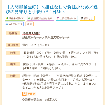
【入間郡越生町】＼担任なしで負担少なめ／遊
びの見守りと手伝い＊1日3h～
職種未経験OK
交通費別途支給あり
土日祝日が休み
残業なし
WEB登録OK
派遣
埼玉県入間郡
勤務地
越生駅から---分／武州唐沢駅から---分
週2日～OK（月～金）
曜日頻度
1日3時間～OK！（7時～20時の間）▼選べるシフト例・7時
時間
～12時：朝の受け入れ～お昼の準備・10…
最短2ヶ月～長期 ★急募 ★当月～、さらに先のスタート
期間
もOK！開始日ご相談ください。
経験者：時給1700円～ （有資格未経験は時給1600円～ス
時給
タート！）★日払い／週払い制度あり（月払いも選べます）
※稼働開始時は手続き完了次第のお支払いとなります★フル
タイムできる方は100円アップ！
交通費
交通費全額支給 ※規定あり