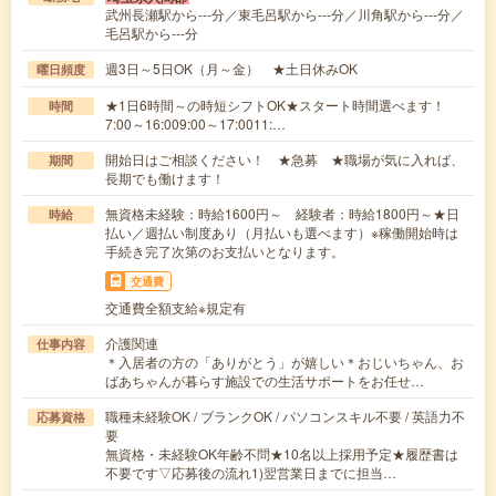
武州長瀬駅から---分／東毛呂駅から---分／川角駅から---分／
毛呂駅から---分
週3日～5日OK（月～金） ★土日休みOK
曜日頻度
★1日6時間～の時短シフトOK★スタート時間選べます！
時間
7:00～16:009:00～17:0011:…
開始日はご相談ください！ ★急募 ★職場が気に入れば、
期間
長期でも働けます！
無資格未経験：時給1600円～ 経験者：時給1800円～★日
時給
払い／週払い制度あり（月払いも選べます）※稼働開始時は
手続き完了次第のお支払いとなります。
交通費
交通費全額支給※規定有
介護関連
仕事内容
＊入居者の方の「ありがとう」が嬉しい＊おじいちゃん、お
ばあちゃんが暮らす施設での生活サポートをお任せ…
職種未経験OK / ブランクOK / パソコンスキル不要 / 英語力不
応募資格
要
無資格・未経験OK年齢不問★10名以上採用予定★履歴書は
不要です▽応募後の流れ1)翌営業日までに担当…