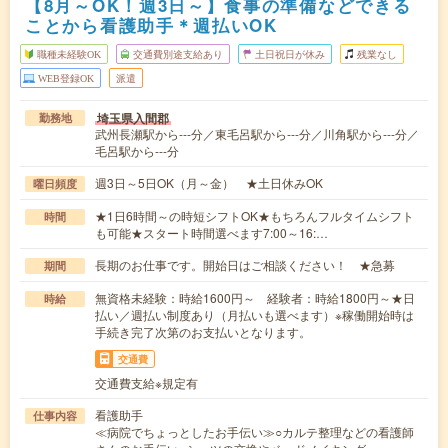
【8月～OK！週3日～】食事の準備などできる
ことから看護助手＊週払いOK
職種未経験OK
交通費別途支給あり
土日祝日が休み
残業なし
WEB登録OK
派遣
埼玉県入間郡
勤務地
武州長瀬駅から---分／東毛呂駅から---分／川角駅から---分／
毛呂駅から---分
週3日～5日OK（月～金） ★土日休みOK
曜日頻度
★1日6時間～の時短シフトOK★もちろんフルタイムシフト
時間
も可能★スタート時間選べます7:00～16:…
長期のお仕事です。開始日はご相談ください！ ★急募
期間
無資格未経験：時給1600円～ 経験者：時給1800円～★日
時給
払い／週払い制度あり（月払いも選べます）※稼働開始時は
手続き完了次第のお支払いとなります。
交通費
交通費支給※規定有
看護助手
仕事内容
≪病院でちょっとしたお手伝い≫○カルテ整理などの看護師