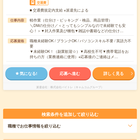
交通費
■ 交通費規定内支給 ※派遣先による
軽作業（仕分け・ピッキング・検品、商品管理）
仕事内容
＼DMの仕分け／＜とってもシンプルなので未経験でも安
心！＞▼封入作業及び梱包▼雑誌や書籍などの仕分け…
職種未経験OK / ブランクOK / パソコンスキル不要 / 英語力不
応募資格
要
▼未経験OK！（副業歓迎☆）▼高校生不可▼携帯電話をお
持ちの方（業務連絡に使用）※応募後のご連絡はメ…
気になる!
応募へ進む
詳しく見る
派遣会社
株式会社バイトレ（キャムコムグループ）
検索条件を追加して絞り込む
職種
でお仕事情報を絞り込む