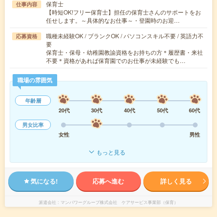
保育士
仕事内容
【時短OK!フリー保育士】担任の保育士さんのサポートをお
任せします。～具体的なお仕事～・登園時のお迎…
職種未経験OK / ブランクOK / パソコンスキル不要 / 英語力不
応募資格
要
保育士・保母・幼稚園教諭資格をお持ちの方＊履歴書・来社
不要＊資格があれば保育園でのお仕事が未経験でも…
職場の雰囲気
年齢層
20代
30代
40代
50代
60代
男女比率
女性
男性
もっと見る
気になる!
応募へ進む
詳しく見る
派遣会社
マンパワーグループ株式会社 ケアサービス事業部（保育）