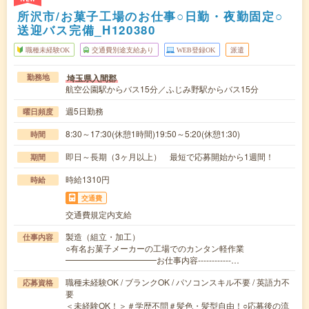
所沢市/お菓子工場のお仕事○日勤・夜勤固定○
送迎バス完備_H120380
職種未経験OK
交通費別途支給あり
WEB登録OK
派遣
埼玉県入間郡
勤務地
航空公園駅からバス15分／ふじみ野駅からバス15分
週5日勤務
曜日頻度
8:30～17:30(休憩1時間)19:50～5:20(休憩1:30)
時間
即日～長期（3ヶ月以上） 最短で応募開始から1週間！
期間
時給1310円
時給
交通費
交通費規定内支給
製造（組立・加工）
仕事内容
○有名お菓子メーカーの工場でのカンタン軽作業
━━━━━━━━━━━お仕事内容------------…
職種未経験OK / ブランクOK / パソコンスキル不要 / 英語力不
応募資格
要
＜未経験OK！＞＃学歴不問＃髪色・髪型自由！○応募後の流