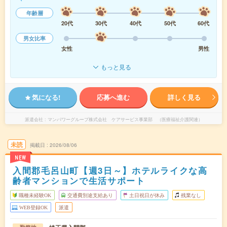
年齢層
20代
30代
40代
50代
60代
男女比率
女性
男性
もっと見る
気になる!
応募へ進む
詳しく見る
派遣会社
マンパワーグループ株式会社 ケアサービス事業部 （医療福祉介護関連）
未読
掲載日
2026/08/06
NEW
入間郡毛呂山町【週3日～】ホテルライクな高
齢者マンションで生活サポート
職種未経験OK
交通費別途支給あり
土日祝日が休み
残業なし
WEB登録OK
派遣