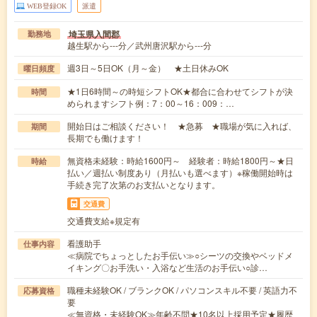
WEB登録OK
派遣
埼玉県入間郡
勤務地
越生駅から---分／武州唐沢駅から---分
週3日～5日OK（月～金） ★土日休みOK
曜日頻度
★1日6時間～の時短シフトOK★都合に合わせてシフトが決
時間
められますシフト例：7：00～16：009：…
開始日はご相談ください！ ★急募 ★職場が気に入れば、
期間
長期でも働けます！
無資格未経験：時給1600円～ 経験者：時給1800円～★日
時給
払い／週払い制度あり（月払いも選べます）※稼働開始時は
手続き完了次第のお支払いとなります。
交通費
交通費支給※規定有
看護助手
仕事内容
≪病院でちょっとしたお手伝い≫○シーツの交換やベッドメ
イキング〇お手洗い・入浴など生活のお手伝い○診…
職種未経験OK / ブランクOK / パソコンスキル不要 / 英語力不
応募資格
要
≪無資格・未経験OK≫年齢不問★10名以上採用予定★履歴