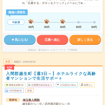
れ「応募する」ボタンをクリック↓メールにてw…
職場の雰囲気
年齢層
20代
30代
40代
50代
60代
気になる!
応募へ進む
詳しく見る
派遣会社
株式会社ウィルオブ・ワーク FO事業部
未読
掲載日
2026/08/06
NEW
入間郡越生町【週3日～】ホテルライクな高齢
者マンションで生活サポート
職種未経験OK
交通費別途支給あり
土日祝日が休み
残業なし
WEB登録OK
派遣
埼玉県入間郡
勤務地
越生駅から---分／武州唐沢駅から---分