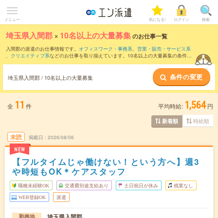
メニュー
気になる!
ログイン
検索
埼玉県入間郡
×
10名以上の大量募集
のお仕事一覧
入間郡の派遣のお仕事情報です。
オフィスワーク・事務系
、
営業・販売・サービス系
、
クリエイティブ系
などのお仕事を取り揃えています。10名以上の大量募集の条件の
他に、
交通費別途支給あり
、
職種未経験OK
、
友だちと一緒の応募OK
などのこだわり
条件も取り揃えています。
条件の変更
埼玉県入間郡 / 10名以上の大量募集
11
1,564
全
件
平均時給:
円
時給順
新着順
未読
掲載日
2026/08/06
NEW
【フルタイムじゃ働けない！という方へ】週3
や時短もOK＊ケアスタッフ
職種未経験OK
交通費別途支給あり
土日祝日が休み
残業なし
WEB登録OK
派遣
埼玉県入間郡
勤務地