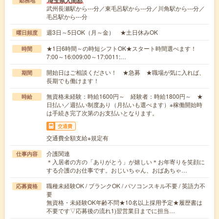
埼玉県入間郡
勤務地
武州長瀬駅から---分／東毛呂駅から---分／川角駅から---分／
毛呂駅から---分
週3日～5日OK（月～金） ★土日休みOK
曜日頻度
★1日6時間～の時短シフトOK★スタート時間選べます！
時間
7:00～16:009:00～17:0011:…
開始日はご相談ください！ ★急募 ★職場が気に入れば、
期間
長期でも働けます！
無資格未経験：時給1600円～ 経験者：時給1800円～ ★
時給
日払い／週払い制度あり（月払いも選べます）※稼働開始時
は手続き完了次第のお支払いとなります。
交通費
交通費全額支給※規定有
介護関連
仕事内容
＊入居者の方の「ありがとう」が嬉しい＊お年寄りを笑顔に
する介護のお仕事です。おじいちゃん、おばあちゃ…
職種未経験OK / ブランクOK / パソコンスキル不要 / 英語力不
応募資格
要
無資格・未経験OK年齢不問★10名以上採用予定★履歴書は
不要です▽応募後の流れ1)翌営業日までに担当…