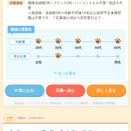
職種未経験OK / ブランクOK / パソコンスキル不要 / 英語力不
応募資格
要
≪無資格・未経験OK≫年齢不問★10名以上採用予定★履歴
書は不要です。▽応募後の流れ1)翌営業日まで…
職場の雰囲気
年齢層
20代
30代
40代
50代
60代
男女比率
女性
男性
もっと見る
気になる!
応募へ進む
詳しく見る
派遣会社
マンパワーグループ株式会社 ケアサービス事業部 （医療福祉介護関連）
未読
掲載日
2026/08/01