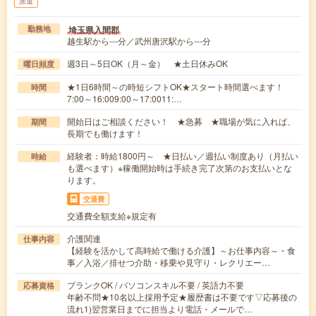
派遣
埼玉県入間郡
勤務地
越生駅から---分／武州唐沢駅から---分
週3日～5日OK（月～金） ★土日休みOK
曜日頻度
★1日6時間～の時短シフトOK★スタート時間選べます！
時間
7:00～16:009:00～17:0011:…
開始日はご相談ください！ ★急募 ★職場が気に入れば、
期間
長期でも働けます！
経験者：時給1800円～ ★日払い／週払い制度あり（月払い
時給
も選べます）※稼働開始時は手続き完了次第のお支払いとな
ります。
交通費
交通費全額支給※規定有
介護関連
仕事内容
【経験を活かして高時給で働ける介護】～お仕事内容～・食
事／入浴／排せつ介助・移乗や見守り・レクリエー…
ブランクOK / パソコンスキル不要 / 英語力不要
応募資格
年齢不問★10名以上採用予定★履歴書は不要です▽応募後の
流れ1)翌営業日までに担当より電話・メールで…