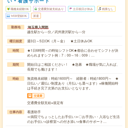
い＊看護サポート
職種未経験OK
交通費別途支給あり
土日祝日が休み
残業なし
WEB登録OK
派遣
埼玉県入間郡
勤務地
越生駅から---分／武州唐沢駅から---分
週3日～5日OK（月～金） ★土日休みOK
曜日頻度
★1日6時間～の時短シフトOK★都合に合わせてシフトが決
時間
められますシフト例：7：00～16：009：…
開始日はご相談ください！ ★急募 ★職場が気に入れば、
期間
長期でも働けます！
無資格未経験：時給1600円～ 経験者：時給1800円～ ★
時給
日払い／週払い制度あり（月払いも選べます）※稼働開始時
は手続き完了次第のお支払いとなります。
交通費
交通費全額支給※規定有
看護助手
仕事内容
≪病院でちょっとしたお手伝い≫〇お手洗い・入浴など生活
のお手伝い○診察室への付き添い○食事のサポート…