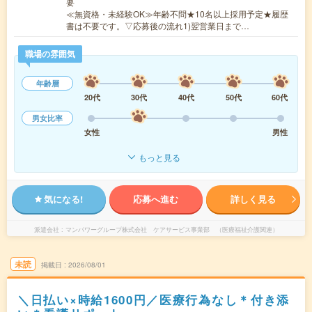
要
≪無資格・未経験OK≫年齢不問★10名以上採用予定★履歴
書は不要です。▽応募後の流れ1)翌営業日まで…
職場の雰囲気
年齢層
20代
30代
40代
50代
60代
男女比率
女性
男性
もっと見る
気になる!
応募へ進む
詳しく見る
派遣会社
マンパワーグループ株式会社 ケアサービス事業部 （医療福祉介護関連）
未読
掲載日
2026/08/01
＼日払い×時給1600円／医療行為なし＊付き添