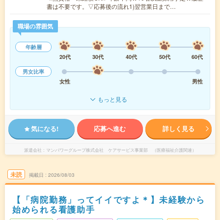
書は不要です。▽応募後の流れ1)翌営業日まで…
職場の雰囲気
年齢層
20代
30代
40代
50代
60代
男女比率
女性
男性
もっと見る
気になる!
応募へ進む
詳しく見る
派遣会社
マンパワーグループ株式会社 ケアサービス事業部 （医療福祉介護関連）
未読
掲載日
2026/08/03
【「病院勤務」ってイイですよ＊】未経験から
始められる看護助手