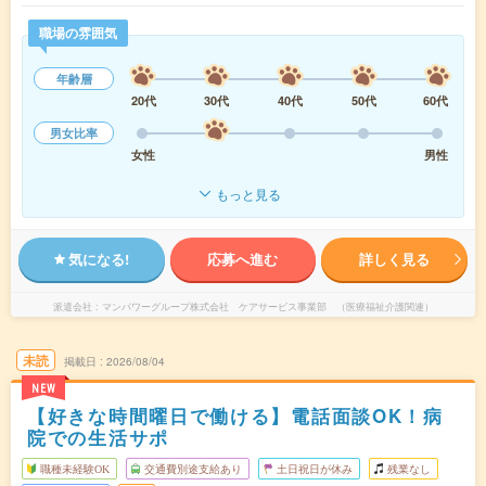
職場の雰囲気
年齢層
20代
30代
40代
50代
60代
男女比率
女性
男性
もっと見る
気になる!
応募へ進む
詳しく見る
派遣会社
マンパワーグループ株式会社 ケアサービス事業部 （医療福祉介護関連）
未読
掲載日
2026/08/04
NEW
【好きな時間曜日で働ける】電話面談OK！病
院での生活サポ
職種未経験OK
交通費別途支給あり
土日祝日が休み
残業なし