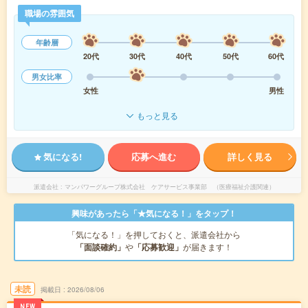
職場の雰囲気
年齢層
20代
30代
40代
50代
60代
男女比率
女性
男性
もっと見る
気になる!
応募へ進む
詳しく見る
派遣会社
マンパワーグループ株式会社 ケアサービス事業部 （医療福祉介護関連）
興味があったら「★気になる！」をタップ！
「気になる！」を押しておくと、派遣会社から
「面談確約」
や
「応募歓迎」
が届きます！
未読
掲載日
2026/08/06
NEW