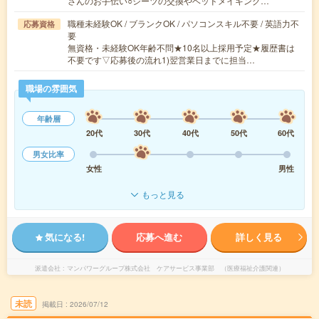
さんのお手伝い○シーツの交換やベッドメイキング…
職種未経験OK / ブランクOK / パソコンスキル不要 / 英語力不
応募資格
要
無資格・未経験OK年齢不問★10名以上採用予定★履歴書は
不要です▽応募後の流れ1)翌営業日までに担当…
職場の雰囲気
年齢層
20代
30代
40代
50代
60代
男女比率
女性
男性
もっと見る
気になる!
応募へ進む
詳しく見る
派遣会社
マンパワーグループ株式会社 ケアサービス事業部 （医療福祉介護関連）
未読
掲載日
2026/07/12