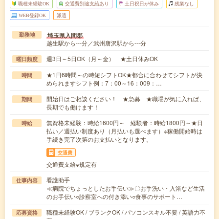
職種未経験OK
交通費別途支給あり
土日祝日が休み
残業なし
WEB登録OK
派遣
埼玉県入間郡
勤務地
越生駅から---分／武州唐沢駅から---分
週3日～5日OK（月～金） ★土日休みOK
曜日頻度
★1日6時間～の時短シフトOK★都合に合わせてシフトが決
時間
められますシフト例：7：00～16：009：…
開始日はご相談ください！ ★急募 ★職場が気に入れば、
期間
長期でも働けます！
無資格未経験：時給1600円～ 経験者：時給1800円～★日
時給
払い／週払い制度あり（月払いも選べます）※稼働開始時は
手続き完了次第のお支払いとなります。
交通費
交通費支給※規定有
看護助手
仕事内容
≪病院でちょっとしたお手伝い≫〇お手洗い・入浴など生活
のお手伝い○診察室への付き添い○食事のサポート…
職種未経験OK / ブランクOK / パソコンスキル不要 / 英語力不
応募資格