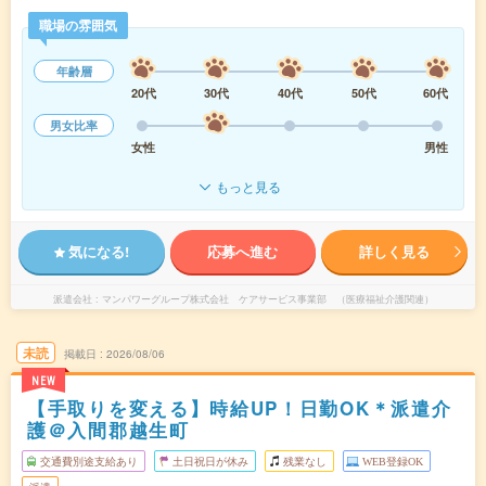
職場の雰囲気
年齢層
20代
30代
40代
50代
60代
男女比率
女性
男性
もっと見る
気になる!
応募へ進む
詳しく見る
派遣会社
マンパワーグループ株式会社 ケアサービス事業部 （医療福祉介護関連）
未読
掲載日
2026/08/06
NEW
【手取りを変える】時給UP！日勤OK＊派遣介
護＠入間郡越生町
交通費別途支給あり
土日祝日が休み
残業なし
WEB登録OK