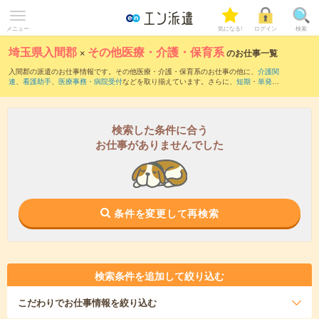
メニュー
気になる!
ログイン
検索
埼玉県入間郡
×
その他医療・介護・保育系
のお仕事一覧
入間郡の派遣のお仕事情報です。その他医療・介護・保育系のお仕事の他に、
介護関
連
、
看護助手
、
医療事務・病院受付
などを取り揃えています。さらに、
短期
・
単発
な
どの期間や、
職種未経験OK
などのこだわり条件で絞り込んでいただけます。
検索した条件に合う
お仕事がありませんでした
条件を変更して再検索
検索条件を追加して絞り込む
こだわり
でお仕事情報を絞り込む