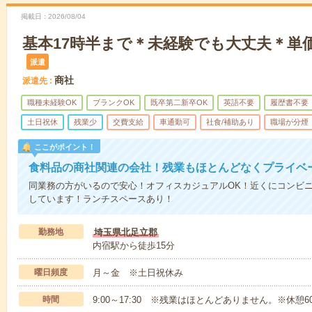
掲載日
2026/08/04
基本17時半まで＊未経験でも大丈夫＊単
派遣
商社
派遣先
職種未経験OK
ブランクOK
既卒第二新卒OK
英語不要
履歴書不要
土日祝休
残業少
交費支給
車通勤可
社食/補助あり
職場が分煙
ここがポイント！
食料品の商社関連の会社！残業もほとんどなくプライベ
同業務の方がいるので安心！オフィスカジュアルOK！近くにコンビニ
しています！ランチスペースあり！
勤務地
埼玉県北足立郡
内宿駅から徒歩15分
曜日頻度
月～金 ※土日祝休み
時間
9:00～17:30 ※残業はほとんどありません。※休憩6