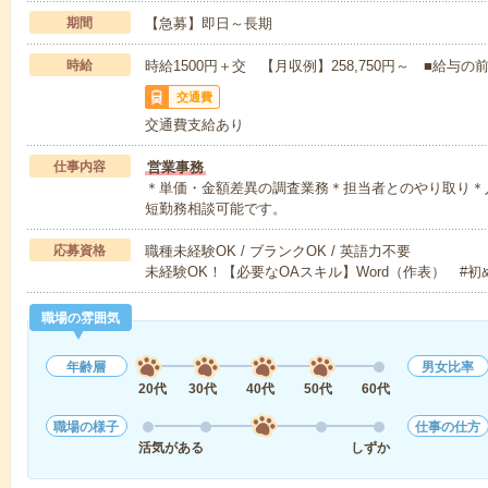
期間
【急募】即日～長期
時給
時給1500円＋交 【月収例】258,750円～ ■給
交通費
交通費支給あり
仕事内容
営業事務
＊単価・金額差異の調査業務＊担当者とのやり取り＊
短勤務相談可能です。
応募資格
職種未経験OK / ブランクOK / 英語力不要
未経験OK！【必要なOAスキル】Word（作表） #
職場の雰囲気
年齢層
男女比率
20代
30代
40代
50代
60代
職場の様子
仕事の仕方
活気がある
しずか