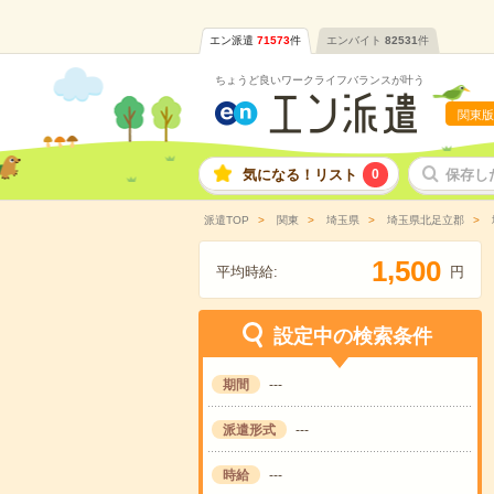
エン派遣
71573
件
エンバイト
82531
件
ちょうど良いワークライフバランスが叶う
関東版
気になる！リスト
0
保存し
派遣TOP
関東
埼玉県
埼玉県北足立郡
,
1
5
0
0
平均時給:
円
設定中の検索条件
期間
---
派遣形式
---
時給
---