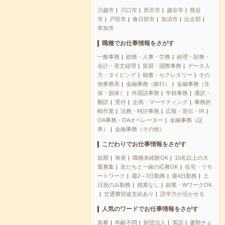
川越市
川口市
所沢市
越谷市
熊谷
市
戸田市
春日部市
加須市
比企郡
草加市
職種でお仕事情報をさがす
一般事務
総務・人事・労務
経理・財務・
会計・英文経理
貿易・国際事務
データ入
力・タイピング
秘書・セクレタリー
その
他事務系
金融事務（銀行）
金融事務（生
保・損保）
外国語事務
学校事務
通訳・
翻訳
受付
企画・マーケティング
事務的
軽作業
法務・特許事務
広報・宣伝・IR
OA事務・OAオペレーター
金融事務（証
券）
金融事務（その他）
こだわりでお仕事情報をさがす
短期
単発
職種未経験OK
10名以上の大
量募集
友だちと一緒の応募OK
在宅・リモ
ートワーク
週2～3日勤務
週4日勤務
土
日祝のみ勤務
残業なし
副業・WワークOK
交通費別途支給あり
語学力が活かせる
人気のワードでお仕事情報をさがす
急募
年齢不問
財団法人
英語
書類チェ