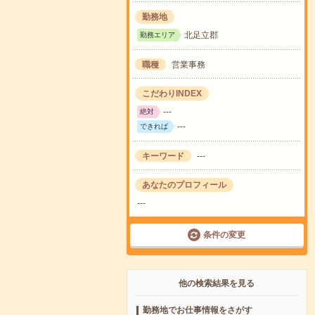
勤務地
北足立郡
勤務エリア
職種
営業事務
こだわりINDEX
---
絶対
---
できれば
キーワード
---
あなたのプロフィール
---
条件の変更
他の検索結果を見る
勤務地でお仕事情報をさがす