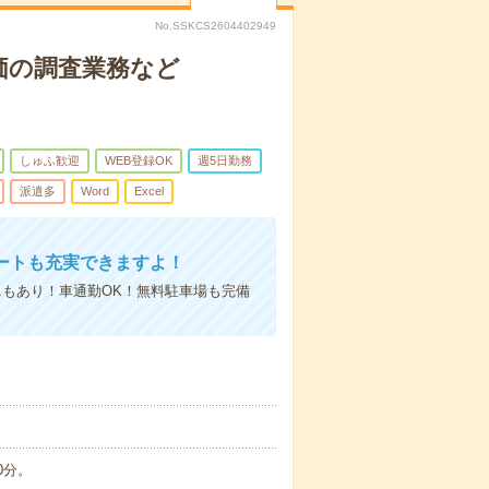
No.SSKCS2604402949
価の調査業務など
しゅふ歓迎
WEB登録OK
週5日勤務
派遣多
Word
Excel
ートも充実できますよ！
もあり！車通勤OK！無料駐車場も完備
0分。