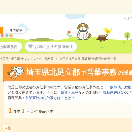
ヘル
エリア変更
た希望条件
お気に入りの派遣会社
埼玉県北足立郡 オフィスワーク・事務系
埼玉県北足立郡 営業事務の派遣の仕事一覧
埼玉県北足立郡
営業事務
で
の派
北足立郡の派遣のお仕事情報です。営業事務のお仕事の他に、
一般事務
、
総務
どを取り揃えています。さらに、
短期
・
単発
などの期間や、
職種未経験OK
な
職種辞典：
営業事務のお仕事とは？とは？
1
1
1
件中
～
件を表示中
未読