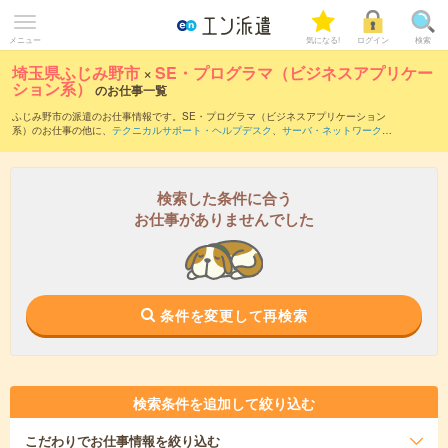
メニュー
気になる!
ログイン
検索
埼玉県ふじみ野市
×
SE・プログラマ（ビジネスアプリケー
ション系）
のお仕事一覧
ふじみ野市の派遣のお仕事情報です。SE・プログラマ（ビジネスアプリケーション
系）のお仕事の他に、
テクニカルサポート・ヘルプデスク
、
サーバ・ネットワークエ
ンジニア
、
PM・PMO
などを取り揃えています。さらに、
短期
・
単発
などの期間や、
職種未経験OK
などのこだわり条件で絞り込んでいただけます。職種辞典：
SE・プロ
グラマ（ビジネスアプリケーション系）のお仕事とは？とは？
検索した条件に合う
お仕事がありませんでした
条件を変更して再検索
検索条件を追加して絞り込む
こだわり
でお仕事情報を絞り込む