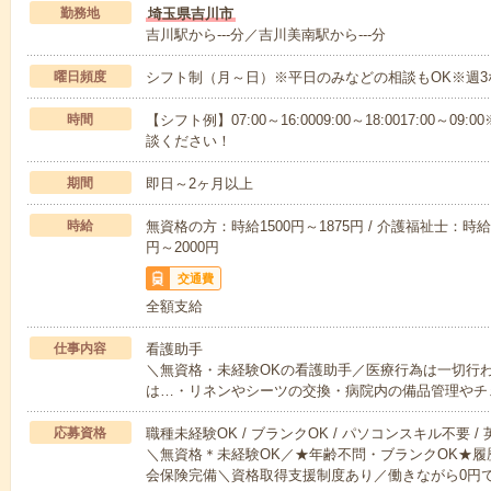
勤務地
埼玉県吉川市
吉川駅から---分／吉川美南駅から---分
曜日頻度
シフト制（月～日）※平日のみなどの相談もOK※週3
時間
【シフト例】07:00～16:0009:00～18:0017:00
談ください！
期間
即日～2ヶ月以上
時給
無資格の方：時給1500円～1875円 / 介護福祉士：時給1
円～2000円
交通費
全額支給
仕事内容
看護助手
＼無資格・未経験OKの看護助手／医療行為は一切行
は…・リネンやシーツの交換・病院内の備品管理やチ
応募資格
職種未経験OK / ブランクOK / パソコンスキル不要 /
＼無資格＊未経験OK／★年齢不問・ブランクOK★履
会保険完備＼資格取得支援制度あり／働きながら0円