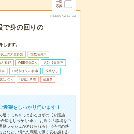
一括
応募
No.NSGKW31_JM
設で身の回りの
介します。
名以上の大量募集
複数名募集
ゅふ歓迎
WEB登録OK
週2～3日勤務
仕事
17時前までの仕事
残業なし
週払いOK
職場が禁煙
派遣多
ご希望をしっかり伺います！
の近くにもきっとあるはずの【介護施
ご希望をしっかり伺い、お近くの職場をご
通勤ラッシュが避けられる》《子供の熱
などなど。慣れた環境で働く安心感もあ