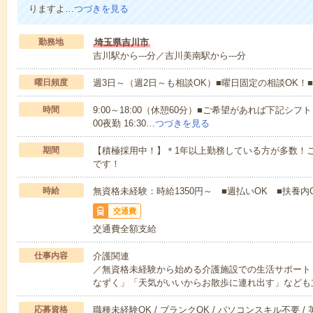
りますよ…
つづきを見る
勤務地
埼玉県吉川市
吉川駅から---分／吉川美南駅から---分
曜日頻度
週3日～（週2日～も相談OK）■曜日固定の相談OK
時間
9:00～18:00（休憩60分）■ご希望があれば下記シフトもOK
00夜勤 16:30…
つづきを見る
期間
【積極採用中！】＊1年以上勤務している方が多数！ご
です！
時給
無資格未経験：時給1350円～ ■週払いOK ■扶養内
交通費
交通費全額支給
仕事内容
介護関連
／無資格未経験から始める介護施設での生活サポート
なずく」「天気がいいからお散歩に連れ出す」なども
応募資格
職種未経験OK / ブランクOK / パソコンスキル不要 /