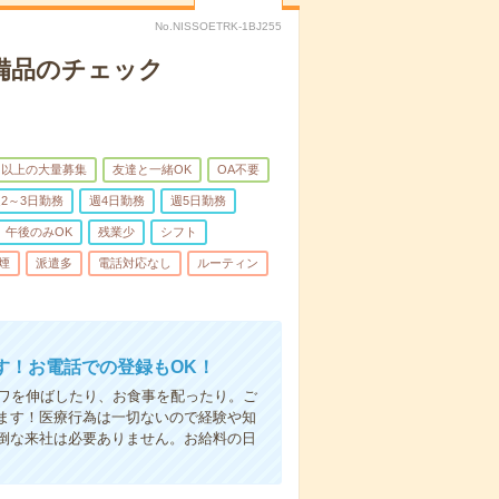
No.NISSOETRK-1BJ255
で備品のチェック
名以上の大量募集
友達と一緒OK
OA不要
2～3日勤務
週4日勤務
週5日勤務
午後のみOK
残業少
シフト
煙
派遣多
電話対応なし
ルーティン
す！お電話での登録もOK！
シワを伸ばしたり、お食事を配ったり。ご
ます！医療行為は一切ないので経験や知
倒な来社は必要ありません。お給料の日