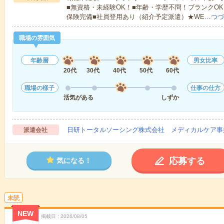
■無資格・未経験OK！■年齢・学歴不問！ブランクOK
保険完備■社員登用あり（紹介予定派遣）★WE…
つづ
職場の雰囲気
年齢層
男女比率
20代
30代
40代
50代
60代
職場の様子
仕事の仕方
活気がある
しずか
日研トータルソーシング株式会社 メディカルケア事
派遣会社
応募する
気になる！
未読
NEW
掲載日
2026/08/05