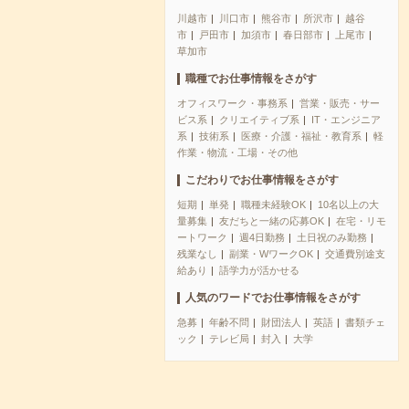
川越市
川口市
熊谷市
所沢市
越谷
市
戸田市
加須市
春日部市
上尾市
草加市
職種でお仕事情報をさがす
オフィスワーク・事務系
営業・販売・サー
ビス系
クリエイティブ系
IT・エンジニア
系
技術系
医療・介護・福祉・教育系
軽
作業・物流・工場・その他
こだわりでお仕事情報をさがす
短期
単発
職種未経験OK
10名以上の大
量募集
友だちと一緒の応募OK
在宅・リモ
ートワーク
週4日勤務
土日祝のみ勤務
残業なし
副業・WワークOK
交通費別途支
給あり
語学力が活かせる
人気のワードでお仕事情報をさがす
急募
年齢不問
財団法人
英語
書類チェ
ック
テレビ局
封入
大学