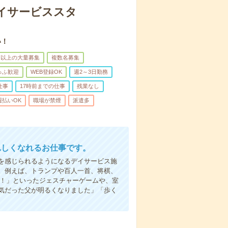
イサービススタ
い！
名以上の大量募集
複数名募集
ゅふ歓迎
WEB登録OK
週2～3日勤務
仕事
17時前までの仕事
残業なし
週払いOK
職場が禁煙
派遣多
れしくなれるお仕事です。
を感じられるようになるデイサービス施
。例えば、トランプや百人一首、将棋、
い！」といったジェスチャーゲームや、室
気だった父が明るくなりました」「歩く