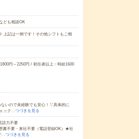
なども相談OK
～09:00※ 上記は一例です！その他シフトもご相
800円～2250円 / 初任者以上：時給1600
わないので未経験でも安心！▽具体的に
ェック…
つづきを見る
 英語力不要
歴書不要・来社不要（電話登録OK）★社
で…
つづきを見る