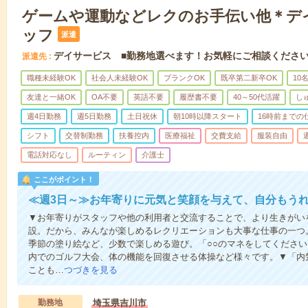
ゲームや運動などレクのお手伝い他＊デ
ッフ
派遣
デイサービス ■勤務地選べます！お気軽にご相談くださ
派遣先
職種未経験OK
社会人未経験OK
ブランクOK
既卒第二新卒OK
10
友達と一緒OK
OA不要
英語不要
履歴書不要
40～50代活躍
し
週4日勤務
週5日勤務
土日祝休
朝10時以降スタート
16時前までの
シフト
交替制勤務
扶養控内
医療福祉
交費支給
服装自由
電話対応なし
ルーティン
介護士
ここがポイント！
≪週3日～≫お年寄りに元気と笑顔を与えて、自分もう
▼お年寄りがスタッフや他の利用者と交流することで、より生きがい
設。だから、みんなが楽しめるレクリエーションも大事な仕事の一つ
季節の塗り絵など、少数で楽しめる遊び。「○○のマネをしてくださ
内でのゴルフ大会、体の機能を回復させる体操など様々です。▼「内
ことも…
つづきを見る
勤務地
埼玉県吉川市