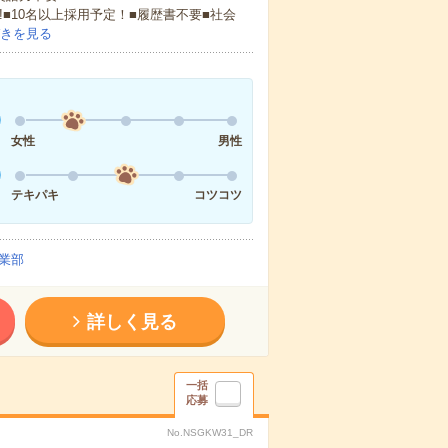
!■10名以上採用予定！■履歴書不要■社会
きを見る
女性
男性
テキパキ
コツコツ
業部
詳しく見る
一括
応募
No.NSGKW31_DR