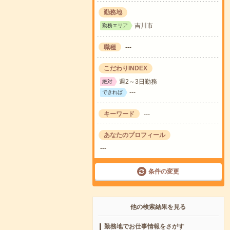
勤務地
吉川市
勤務エリア
職種
---
こだわりINDEX
週2～3日勤務
絶対
---
できれば
キーワード
---
あなたのプロフィール
---
条件の変更
他の検索結果を見る
勤務地でお仕事情報をさがす