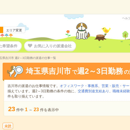
ヘル
エリア変更
た希望条件
お気に入りの派遣会社
玉県吉川市 週2～3日勤務の派遣の仕事一覧
埼玉県吉川市
週2～3日勤務
で
の
吉川市の派遣のお仕事情報です。
オフィスワーク・事務系
、
営業・販売・サー
揃えています。週2～3日勤務の条件の他に、
交通費別途支給あり
、
職種未経験
件も取り揃えています。
23
1
23
件中
～
件を表示中
未読