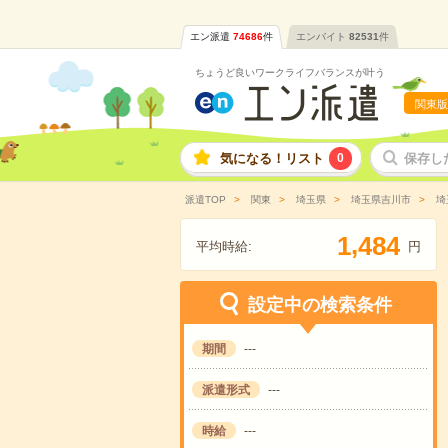
エン派遣
74686
件
エンバイト
82531
件
ちょうど良いワークライフバランスが叶う
関東版
気になる！リスト
0
保存し
派遣TOP
関東
埼玉県
埼玉県吉川市
埼
,
1
4
8
4
平均時給:
円
設定中の検索条件
期間
---
派遣形式
---
時給
---