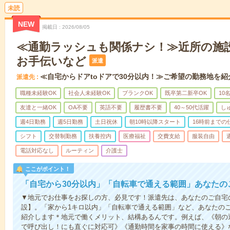
未読
NEW
掲載日
2026/08/05
≪通勤ラッシュも関係ナシ！≫近所の施
お手伝いなど
派遣
≪自宅からドアtoドアで30分以内！≫ご希望の勤務地を紹
派遣先
職種未経験OK
社会人未経験OK
ブランクOK
既卒第二新卒OK
10
友達と一緒OK
OA不要
英語不要
履歴書不要
40～50代活躍
し
週4日勤務
週5日勤務
土日祝休
朝10時以降スタート
16時前までの
シフト
交替制勤務
扶養控内
医療福祉
交費支給
服装自由
電話対応なし
ルーティン
介護士
ここがポイント！
「自宅から30分以内」「自転車で通える範囲」あなたの
▼地元でお仕事をお探しの方、必見です！派遣先は、あなたのご自宅
設】。「家から1キロ以内」「自転車で通える範囲」など、あなたの
紹介します＊地元で働くメリット、結構あるんです。例えば、《朝の
で呼び出し！にも直ぐに対応可》《通勤時間を家事の時間に使える》