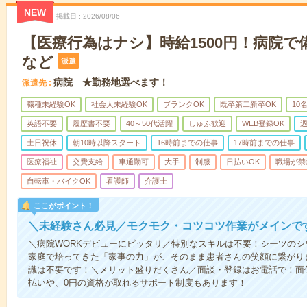
NEW
掲載日
2026/08/06
【医療行為はナシ】時給1500円！病院
など
派遣
病院 ★勤務地選べます！
派遣先
職種未経験OK
社会人未経験OK
ブランクOK
既卒第二新卒OK
10
英語不要
履歴書不要
40～50代活躍
しゅふ歓迎
WEB登録OK
週
土日祝休
朝10時以降スタート
16時前までの仕事
17時前までの仕事
医療福祉
交費支給
車通勤可
大手
制服
日払いOK
職場が禁
自転車・バイクOK
看護師
介護士
ここがポイント！
＼未経験さん必見／モクモク・コツコツ作業がメインで
＼病院WORKデビューにピッタリ／特別なスキルは不要！シーツの
家庭で培ってきた「家事の力」が、そのまま患者さんの笑顔に繋がり
識は不要です！＼メリット盛りだくさん／面談・登録はお電話で！面
払いや、0円の資格が取れるサポート制度もあります！