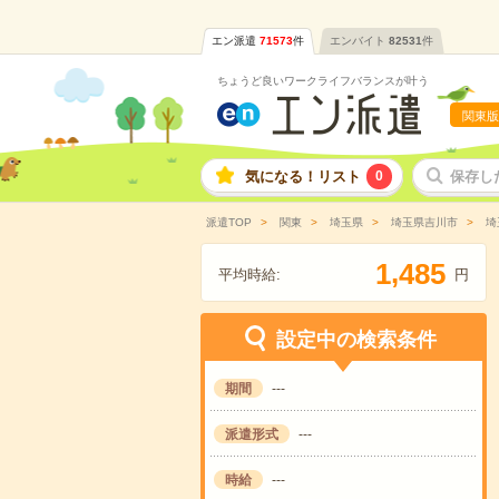
エン派遣
71573
件
エンバイト
82531
件
ちょうど良いワークライフバランスが叶う
関東版
気になる！リスト
0
保存し
派遣TOP
関東
埼玉県
埼玉県吉川市
埼
,
1
4
8
5
平均時給:
円
設定中の検索条件
期間
---
派遣形式
---
時給
---