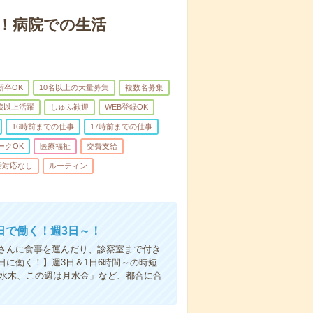
！病院での生活
新卒OK
10名以上の大量募集
複数名募集
0歳以上活躍
しゅふ歓迎
WEB登録OK
16時前までの仕事
17時前までの仕事
ークOK
医療福祉
交費支給
話対応なし
ルーティン
日で働く！週3日～！
さんに食事を運んだり、診察室まで付き
に働く！】週3日＆1日6時間～の時短
は水木、この週は月水金」など、都合に合