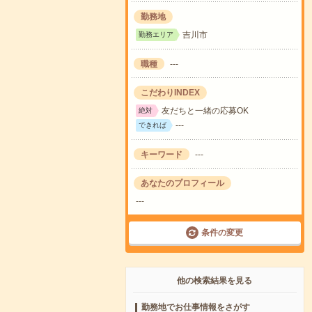
勤務地
吉川市
勤務エリア
職種
---
こだわりINDEX
友だちと一緒の応募OK
絶対
---
できれば
キーワード
---
あなたのプロフィール
---
条件の変更
他の検索結果を見る
勤務地でお仕事情報をさがす