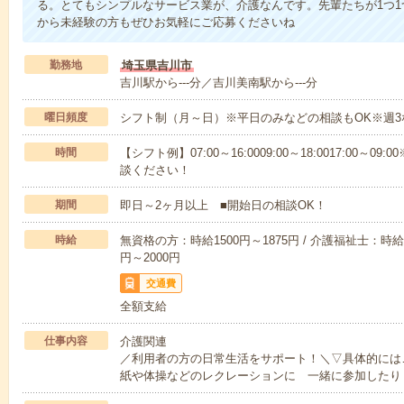
る。とてもシンプルなサービス業が、介護なんです。先輩たちが1つ
から未経験の方もぜひお気軽にご応募くださいね
勤務地
埼玉県吉川市
吉川駅から---分／吉川美南駅から---分
曜日頻度
シフト制（月～日）※平日のみなどの相談もOK※週3
時間
【シフト例】07:00～16:0009:00～18:0017:00
談ください！
期間
即日～2ヶ月以上 ■開始日の相談OK！
時給
無資格の方：時給1500円～1875円 / 介護福祉士：時給1
円～2000円
交通費
全額支給
仕事内容
介護関連
／利用者の方の日常生活をサポート！＼▽具体的には
紙や体操などのレクレーションに 一緒に参加したり