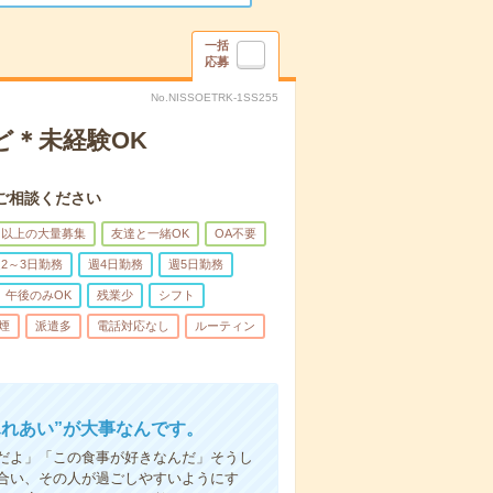
一括
応募
No.NISSOETRK-1SS255
ど＊未経験OK
ご相談ください
名以上の大量募集
友達と一緒OK
OA不要
2～3日勤務
週4日勤務
週5日勤務
午後のみOK
残業少
シフト
煙
派遣多
電話対応なし
ルーティン
ふれあい”が大事なんです。
だよ」「この食事が好きなんだ」そうし
合い、その人が過ごしやすいようにす