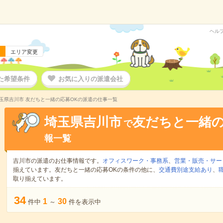
ヘル
エリア変更
た希望条件
お気に入りの派遣会社
玉県吉川市 友だちと一緒の応募OKの派遣の仕事一覧
埼玉県吉川市
友だちと一緒の
で
報一覧
吉川市の派遣のお仕事情報です。
オフィスワーク・事務系
、
営業・販売・サー
揃えています。友だちと一緒の応募OKの条件の他に、
交通費別途支給あり
、
取り揃えています。
34
1
30
件中
～
件を表示中