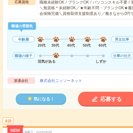
応募資格
職種未経験OK / ブランクOK / パソコンスキル不要 /
＼無資格＊未経験OK／★年齢不問・ブランクOK★履
会保険完備＼資格取得支援制度あり／働きながら0円
職場の雰囲気
年齢層
男女比率
20代
30代
40代
50代
60代
職場の様子
仕事の仕方
活気がある
しずか
株式会社ニッソーネット
派遣会社
応募する
気になる！
未読
NEW
掲載日
2026/08/08