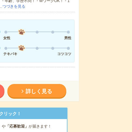
・年齢、学歴不問！・WワークOK！・1
…
つづきを見る
女性
男性
テキパキ
コツコツ
詳しく見る
クリック！
」
や
「応募歓迎」
が届きます！