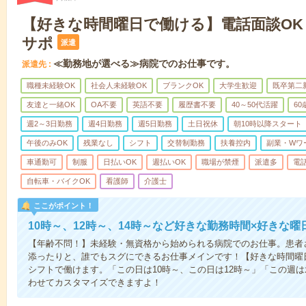
【好きな時間曜日で働ける】電話面談OK
サポ
派遣
≪勤務地が選べる≫病院でのお仕事です。
派遣先
職種未経験OK
社会人未経験OK
ブランクOK
大学生歓迎
既卒第二
友達と一緒OK
OA不要
英語不要
履歴書不要
40～50代活躍
6
週2～3日勤務
週4日勤務
週5日勤務
土日祝休
朝10時以降スタート
午後のみOK
残業なし
シフト
交替制勤務
扶養控内
副業・Wワ
車通勤可
制服
日払いOK
週払いOK
職場が禁煙
派遣多
電
自転車・バイクOK
看護師
介護士
ここがポイント！
10時～、12時～、14時～など好きな勤務時間×好きな曜
【年齢不問！】未経験・無資格から始められる病院でのお仕事。患者
添ったりと、誰でもスグにできるお仕事メインです！【好きな時間曜日
シフトで働けます。「この日は10時～、この日は12時～」「この週
わせてカスタマイズできますよ！