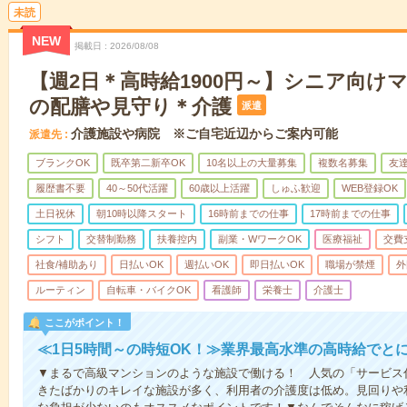
未読
NEW
掲載日
2026/08/08
【週2日＊高時給1900円～】シニア向け
の配膳や見守り＊介護
派遣
介護施設や病院 ※ご自宅近辺からご案内可能
派遣先
ブランクOK
既卒第二新卒OK
10名以上の大量募集
複数名募集
友達
履歴書不要
40～50代活躍
60歳以上活躍
しゅふ歓迎
WEB登録OK
土日祝休
朝10時以降スタート
16時前までの仕事
17時前までの仕事
シフト
交替制勤務
扶養控内
副業・WワークOK
医療福祉
交費
社食/補助あり
日払いOK
週払いOK
即日払いOK
職場が禁煙
外
ルーティン
自転車・バイクOK
看護師
栄養士
介護士
ここがポイント！
≪1日5時間～の時短OK！≫業界最高水準の高時給でと
▼まるで高級マンションのような施設で働ける！ 人気の「サービス
きたばかりのキレイな施設が多く、利用者の介護度は低め。見回りや