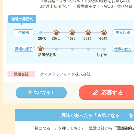
＜無資格・ブランクOK！＞介護の経験をお持ちの方！
0名以上採用予定！・履歴書不要！・WEB・電話登録
職場の雰囲気
年齢層
男女比率
20代
30代
40代
50代
60代
職場の様子
仕事の仕方
活気がある
しずか
ケアスタッフィング株式会社
派遣会社
応募する
気になる！
興味があったら「★気になる！」を
「気になる！」を押しておくと、派遣会社から
「面談確約