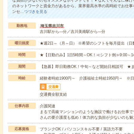
な負担が少ないのもオススメなポイントです！▼なんでそんなに稼げる
のネットワークと資金力があるから、業界最高水準の高時給でお仕事
ンセ…
つづきを見る
勤務地
埼玉県吉川市
吉川駅から---分／吉川美南駅から---分
曜日頻度
★週2日～（月～日） ※希望のシフトを毎月提出（
時間
★【日勤のみ】1日5時間～OK！≪シフト例≫9:00～14:001
期間
【急募】即日勤務OK！中旬～など開始日相談可 ★
時給
経験者時給1900円～ 介護福祉士時給1950円～ ※日
交通費
交通費全額支給
仕事内容
介護関連
まるで高級マンションのような施設で働けるお仕事で
さんの要介護度も低め！体力的な負担が少ないのも魅
応募資格
ブランクOK / パソコンスキル不要 / 英語力不要