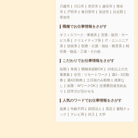
川越市
川口市
所沢市
越谷市
熊谷
市
戸田市
春日部市
加須市
比企郡
草加市
職種でお仕事情報をさがす
オフィスワーク・事務系
営業・販売・サー
ビス系
クリエイティブ系
IT・エンジニア
系
技術系
医療・介護・福祉・教育系
軽
作業・物流・工場・その他
こだわりでお仕事情報をさがす
短期
単発
職種未経験OK
10名以上の大
量募集
在宅・リモートワーク
週2～3日勤
務
週4日勤務
土日祝のみ勤務
残業な
し
副業・WワークOK
交通費別途支給あ
り
語学力が活かせる
人気のワードでお仕事情報をさがす
急募
年齢不問
財団法人
英語
書類チェ
ック
テレビ局
封入
大学