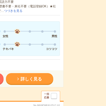
 英語力不要
歴書不要・来社不要（電話登録OK）★社
で…
つづきを見る
女性
男性
テキパキ
コツコツ
詳しく見る
一括
応募
No.MANPWK912517-10