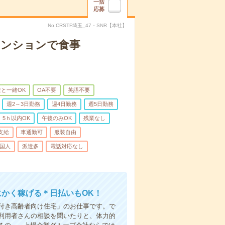
一括
応募
No.CRSTF埼玉_47・SNR【本社】
マンションで食事
と一緒OK
OA不要
英語不要
週2～3日勤務
週4日勤務
週5日勤務
5ｈ以内OK
午後のみOK
残業なし
支給
車通勤可
服装自由
国人
派遣多
電話対応なし
にかく稼げる＊日払いもOK！
付き高齢者向け住宅」のお仕事です。で
利用者さんの相談を聞いたりと、体力的