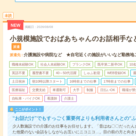
未読
NEW
掲載日
2026/08/08
小規模施設でおばあちゃんのお話相手な
派遣
介護施設や病院など ★自宅近くの施設がいいなど勤務地
派遣先
職種未経験OK
社会人未経験OK
ブランクOK
既卒第二新卒OK
10
英語不要
履歴書不要
40～50代活躍
しゅふ歓迎
WEB登録OK
週
土日祝休
朝10時以降スタート
16時前までの仕事
17時前までの仕事
医療福祉
交費支給
車通勤可
大手
制服
日払いOK
職場が禁
自転車・バイクOK
看護師
介護士
ここがポイント！
“お話だけ”でもすっごく重要何よりも利用者さんとの“
少人数施設での介護のお仕事をお任せします。「昔はね〇〇だったん
た他愛のない会話をしながらお互いにニコニコ…。目の前の方と向き