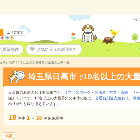
ヘル
エリア変更
た希望条件
お気に入りの派遣会社
玉県日高市 10名以上の大量募集の派遣の仕事一覧
埼玉県日高市
10名以上の大
で
日高市の派遣のお仕事情報です。
オフィスワーク・事務系
、
営業・販売・サー
揃えています。10名以上の大量募集の条件の他に、
交通費別途支給あり
、
職種
わり条件も取り揃えています。
18
1
18
件中
～
件を表示中
未読