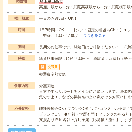
勤務地
埼玉県日高市
高麗川駅から---分／武蔵高萩駅から---分／武蔵横手駅か
曜日頻度
平日のみ週3日～OK！
時間
1日7時間～OK！ 【シフト固定の相談もOK！】▼シフト例【
【中番】8:00～17:00／…
つづきを見る
期間
長期のお仕事です。開始日はご相談ください！ ※急
時給
無資格未経験：時給1400円～ 経験者：時給1750
交通費
交通費全額支給
仕事内容
介護関連
日常の生活サポートをメインにお願いします。具体的
気ですよ！」などの気持ちのよい声がけをお願いしま
応募資格
職種未経験OK / ブランクOK / パソコンスキル不要 /
ブランクOK！◆年齢・学歴不問！ブランクのある方
支援あり※10名以上採用予定【応募後の流れ】まずは