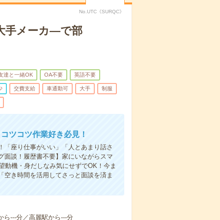
No.UTC《SURQC》
大手メーカ―で部
友達と一緒OK
OA不要
英語不要
少
交費支給
車通勤可
大手
制服
＆コツコツ作業好き必見！
！「座り仕事がいい」「人とあまり話さ
グ面談！履歴書不要】家にいながらスマ
望動機・身だしなみ気にせずでOK！今ま
「空き時間を活用してさっと面談を済ま
ら---分／高麗駅から---分