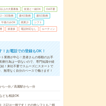
名以上の大量募集
友達と一緒OK
OA不要
2～3日勤務
週4日勤務
週5日勤務
午後のみOK
残業少
シフト
煙
派遣多
電話対応なし
ルーティン
す！お電話での登録もOK！
ート業務が中心！患者さんの移動のお手
医療行為は一切ないので、専門知識や経
完結！来社不要でスムーズにスタートで
で、無理なく自分のペースで働けます！
ら---分／高麗駅から---分
なども相談OK
～09:00※ 上記は一例です！その他シフトもご相