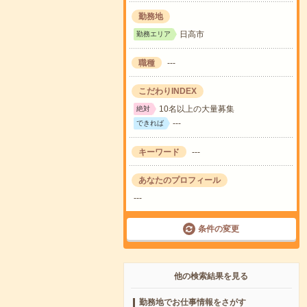
勤務地
日高市
勤務エリア
職種
---
こだわりINDEX
10名以上の大量募集
絶対
---
できれば
キーワード
---
あなたのプロフィール
---
条件の変更
他の検索結果を見る
勤務地でお仕事情報をさがす