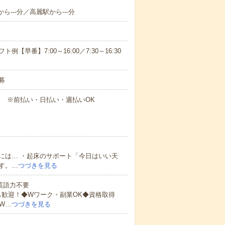
ら---分／高麗駅から---分
早番】7:00～16:00／7:30～16:30
募
円～ ※前払い・日払い・週払いOK
には… ・起床のサポート「今日はいい天
す。…
つづきを見る
 英語力不要
も歓迎！◆Wワーク・副業OK◆資格取得
W…
つづきを見る