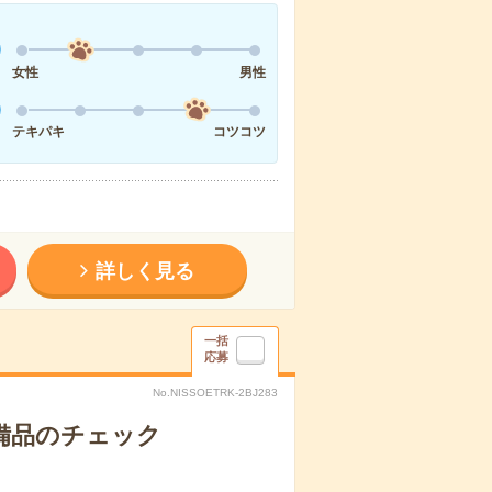
女性
男性
テキパキ
コツコツ
詳しく見る
一括
応募
No.NISSOETRK-2BJ283
で備品のチェック