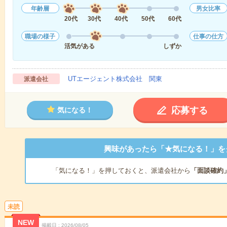
年齢層
男女比率
20代
30代
40代
50代
60代
職場の様子
仕事の仕方
活気がある
しずか
UTエージェント株式会社 関東
派遣会社
応募する
気になる！
興味があったら「★気になる！」を
「気になる！」を押しておくと、派遣会社から
「面談確約
未読
NEW
掲載日
2026/08/05