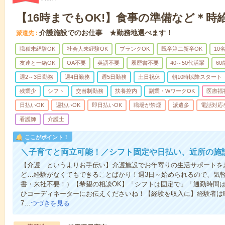
【16時までもOK!】食事の準備など＊時給
介護施設でのお仕事 ★勤務地選べます！
派遣先
職種未経験OK
社会人未経験OK
ブランクOK
既卒第二新卒OK
10
友達と一緒OK
OA不要
英語不要
履歴書不要
40～50代活躍
6
週2～3日勤務
週4日勤務
週5日勤務
土日祝休
朝10時以降スタート
残業少
シフト
交替制勤務
扶養控内
副業・WワークOK
医療福
日払いOK
週払いOK
即日払いOK
職場が禁煙
派遣多
電話対応
看護師
介護士
ここがポイント！
＼子育てと両立可能！／シフト固定や日払い、近所の施
【介護…というよりお手伝い】介護施設でお年寄りの生活サポートを
ど…経験がなくてもできることばかり！週3日～始められるので、気
書・来社不要！）【希望の相談OK】「シフトは固定で」「通勤時間は
ひコーディネーターにお伝えくださいね！【経験を収入に】経験者は時給
7…
つづきを見る