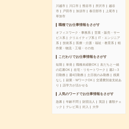
川越市
川口市
熊谷市
所沢市
越谷
市
戸田市
加須市
春日部市
上尾市
草加市
職種でお仕事情報をさがす
オフィスワーク・事務系
営業・販売・サー
ビス系
クリエイティブ系
IT・エンジニア
系
技術系
医療・介護・福祉・教育系
軽
作業・物流・工場・その他
こだわりでお仕事情報をさがす
短期
単発
職種未経験OK
友だちと一緒
の応募OK
在宅・リモートワーク
週2～3
日勤務
週4日勤務
土日祝のみ勤務
残業
なし
副業・WワークOK
交通費別途支給あ
り
語学力が活かせる
人気のワードでお仕事情報をさがす
急募
年齢不問
財団法人
英語
書類チェ
ック
テレビ局
封入
大学