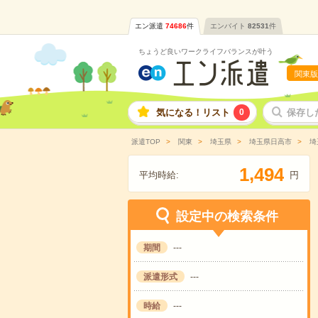
エン派遣
74686
件
エンバイト
82531
件
ちょうど良いワークライフバランスが叶う
関東版
気になる！リスト
0
保存し
派遣TOP
関東
埼玉県
埼玉県日高市
埼
,
1
4
9
4
平均時給:
円
設定中の検索条件
期間
---
派遣形式
---
時給
---