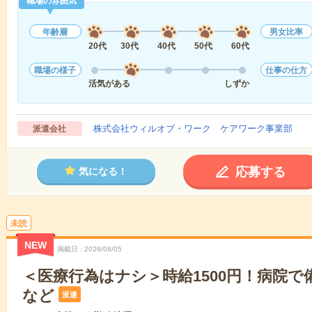
職場の雰囲気
年齢層
男女比率
20代
30代
40代
50代
60代
職場の様子
仕事の仕方
活気がある
しずか
株式会社ウィルオブ・ワーク ケアワーク事業部
派遣会社
応募する
気になる！
未読
NEW
掲載日
2026/08/05
＜医療行為はナシ＞時給1500円！病院
など
派遣