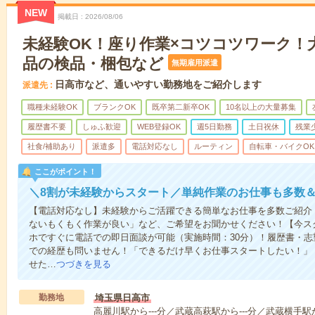
NEW
掲載日
2026/08/06
未経験OK！座り作業×コツコツワーク！
品の検品・梱包など
無期雇用派遣
日高市など、通いやすい勤務地をご紹介します
派遣先
職種未経験OK
ブランクOK
既卒第二新卒OK
10名以上の大量募集
履歴書不要
しゅふ歓迎
WEB登録OK
週5日勤務
土日祝休
残業
社食/補助あり
派遣多
電話対応なし
ルーティン
自転車・バイクOK
ここがポイント！
＼8割が未経験からスタート／単純作業のお仕事も多数
【電話対応なし】未経験からご活躍できる簡単なお仕事を多数ご紹介
ないもくもく作業が良い」など、ご希望をお聞かせください！【今ス
ホですぐに電話での即日面談が可能（実施時間：30分）！履歴書・志
での経歴も問いません！「できるだけ早くお仕事スタートしたい！」
せた…
つづきを見る
勤務地
埼玉県日高市
高麗川駅から---分／武蔵高萩駅から---分／武蔵横手駅か