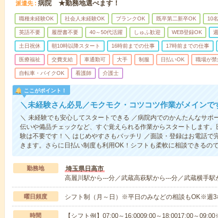
病院 ★勤務地選べます！
派遣先
職種未経験OK
社会人未経験OK
ブランクOK
既卒第二新卒OK
10
英語不要
履歴書不要
40～50代活躍
しゅふ歓迎
WEB登録OK
週
土日祝休
朝10時以降スタート
16時前までの仕事
17時前までの仕事
医療福祉
交費支給
車通勤可
大手
制服
日払いOK
職場が禁
自転車・バイクOK
看護師
介護士
ここがポイント！
＼未経験さん必見／モクモク・コツコツ作業がメインで
＼ 未経験でも安心してスタートできる ／病院内でのかんたんなサポ
伝いや備品チェックなど、すぐ覚えられる作業からスタートします。
験は不要です！＼ はじめやすさもバッチリ ／面談・登録はお電話で
きます。さらに日払い制度も利用OK！シフトも柔軟に相談できるの
勤務地
埼玉県日高市
高麗川駅から---分／武蔵高萩駅から---分／武蔵横手駅か
曜日頻度
シフト制（月～日）※平日のみなどの相談もOK※週3
時間
【シフト例】07:00～16:0009:00～18:0017:00