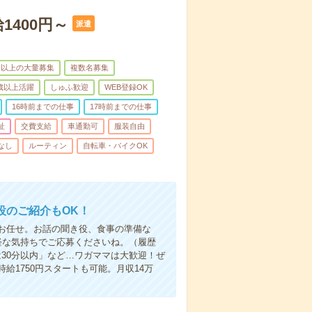
1400円～
派遣
名以上の大量募集
複数名募集
0歳以上活躍
しゅふ歓迎
WEB登録OK
16時前までの仕事
17時前までの仕事
祉
交費支給
車通勤可
服装自由
なし
ルーティン
自転車・バイクOK
設のご紹介もOK！
お任せ。お話の聞き役、食事の準備な
軽な気持ちでご応募くださいね。（履歴
30分以内」など…ワガママは大歓迎！ぜ
1750円スタートも可能。月収14万