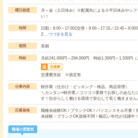
曜日頻度
月～金（土日休み）※配属先による※平日休みやシフ
い！
時間
日勤：8:00～17:002交替：8:00～17:15／22:45～8:00
2:…
つづきを見る
期間
長期
時給
月給241,000円～294,000円 時給1,300円～1,50
交通費
交通費支給 ※規定有
仕事内容
軽作業（仕分け・ピッキング・検品、商品管理）
＼カンタン×軽作業／コツコツ業務でお探しのあなた
す！自分らしく働ける環境で安心して長く働きません
応募資格
職種未経験OK / ブランクOK / パソコンスキル不要 /
未経験・ブランクOK資格不問！幅広い年代が活躍中
職場の雰囲気