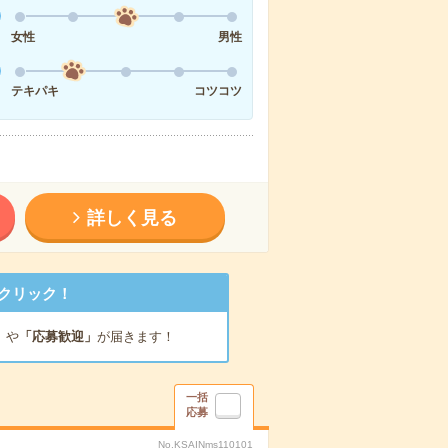
女性
男性
テキパキ
コツコツ
詳しく見る
クリック！
」
や
「応募歓迎」
が届きます！
一括
応募
No.KSAINms110101