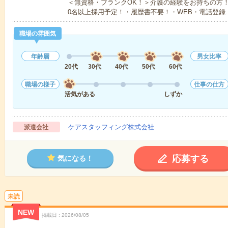
＜無資格・ブランクOK！＞介護の経験をお持ちの方！
0名以上採用予定！・履歴書不要！・WEB・電話登録
職場の雰囲気
年齢層
男女比率
20代
30代
40代
50代
60代
職場の様子
仕事の仕方
活気がある
しずか
ケアスタッフィング株式会社
派遣会社
応募する
気になる！
未読
NEW
掲載日
2026/08/05