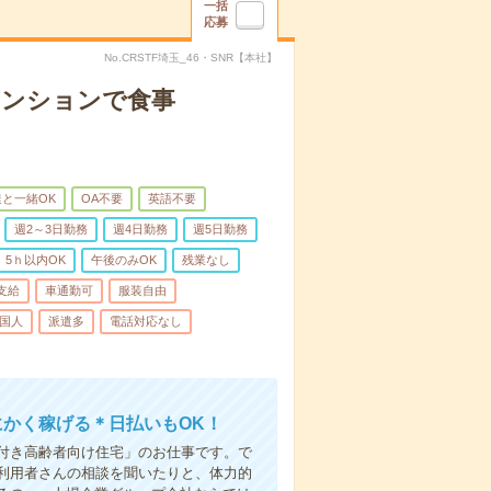
一括
応募
No.CRSTF埼玉_46・SNR【本社】
マンションで食事
と一緒OK
OA不要
英語不要
週2～3日勤務
週4日勤務
週5日勤務
5ｈ以内OK
午後のみOK
残業なし
支給
車通勤可
服装自由
国人
派遣多
電話対応なし
にかく稼げる＊日払いもOK！
付き高齢者向け住宅」のお仕事です。で
利用者さんの相談を聞いたりと、体力的