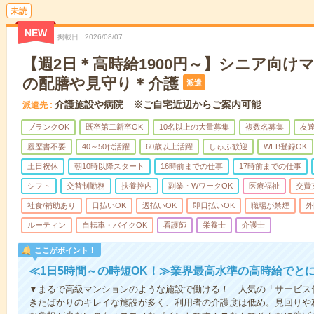
未読
NEW
掲載日
2026/08/07
【週2日＊高時給1900円～】シニア向け
の配膳や見守り＊介護
派遣
介護施設や病院 ※ご自宅近辺からご案内可能
派遣先
ブランクOK
既卒第二新卒OK
10名以上の大量募集
複数名募集
友達
履歴書不要
40～50代活躍
60歳以上活躍
しゅふ歓迎
WEB登録OK
土日祝休
朝10時以降スタート
16時前までの仕事
17時前までの仕事
シフト
交替制勤務
扶養控内
副業・WワークOK
医療福祉
交費
社食/補助あり
日払いOK
週払いOK
即日払いOK
職場が禁煙
外
ルーティン
自転車・バイクOK
看護師
栄養士
介護士
ここがポイント！
≪1日5時間～の時短OK！≫業界最高水準の高時給でと
▼まるで高級マンションのような施設で働ける！ 人気の「サービス
きたばかりのキレイな施設が多く、利用者の介護度は低め。見回りや