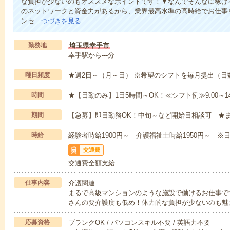
な負担が少ないのもオススメなポイントです！▼なんでそんなに稼げる
のネットワークと資金力があるから、業界最高水準の高時給でお仕事
ンセ…
つづきを見る
勤務地
埼玉県幸手市
幸手駅から---分
曜日頻度
★週2日～（月～日） ※希望のシフトを毎月提出（
時間
★【日勤のみ】1日5時間～OK！≪シフト例≫9:00～14:001
期間
【急募】即日勤務OK！中旬～など開始日相談可 ★
時給
経験者時給1900円～ 介護福祉士時給1950円～ ※日
交通費
交通費全額支給
仕事内容
介護関連
まるで高級マンションのような施設で働けるお仕事で
さんの要介護度も低め！体力的な負担が少ないのも魅
応募資格
ブランクOK / パソコンスキル不要 / 英語力不要