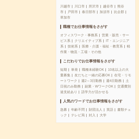
川越市
川口市
所沢市
越谷市
熊谷
市
戸田市
春日部市
加須市
比企郡
草加市
職種でお仕事情報をさがす
オフィスワーク・事務系
営業・販売・サー
ビス系
クリエイティブ系
IT・エンジニア
系
技術系
医療・介護・福祉・教育系
軽
作業・物流・工場・その他
こだわりでお仕事情報をさがす
短期
単発
職種未経験OK
10名以上の大
量募集
友だちと一緒の応募OK
在宅・リモ
ートワーク
週2～3日勤務
週4日勤務
土
日祝のみ勤務
副業・WワークOK
交通費別
途支給あり
語学力が活かせる
人気のワードでお仕事情報をさがす
急募
年齢不問
財団法人
英語
書類チェ
ック
テレビ局
封入
大学