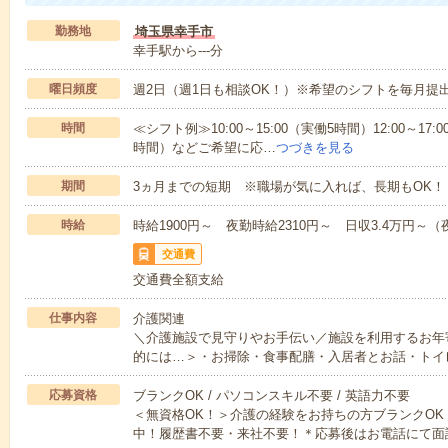
勤務地
埼玉県幸手市
幸手駅から---分
曜日頻度
週2日（週1日も相談OK！）※希望のシフトを毎月提
時間
≪シフト例≫10:00～15:00（実働5時間）12:00～17:0
時間）などご希望に応…
つづきを見る
期間
3ヵ月までの短期 ※職場が気に入れば、長期もOK！
時給
時給1900円～ 夜勤時給2310円～ 日収3.4万円～（夜
交通費
交通費全額支給
仕事内容
介護関連
＼介護施設で見守りやお手伝い／施設を利用するお年
的には…＞・お掃除・食事配膳・入居者とお話・トイ
応募資格
ブランクOK / パソコンスキル不要 / 英語力不要
＜無資格OK！＞介護の経験をお持ちの方ブランクOK
中！履歴書不要・来社不要！＊応募後はお電話にて面