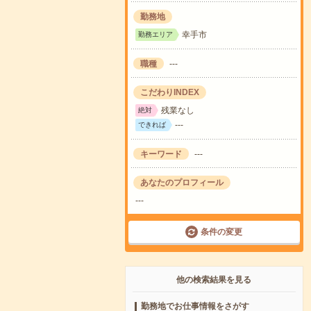
勤務地
幸手市
勤務エリア
職種
---
こだわりINDEX
残業なし
絶対
---
できれば
キーワード
---
あなたのプロフィール
---
条件の変更
他の検索結果を見る
勤務地でお仕事情報をさがす