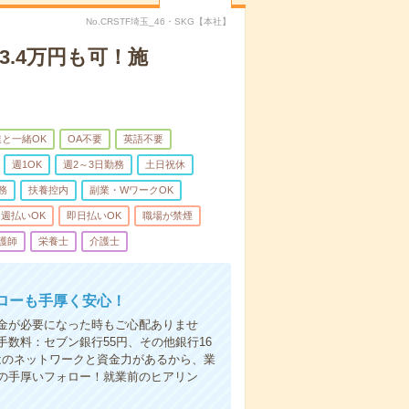
No.CRSTF埼玉_46・SKG【本社】
3.4万円も可！施
と一緒OK
OA不要
英語不要
週1OK
週2～3日勤務
土日祝休
務
扶養控内
副業・WワークOK
週払いOK
即日払いOK
職場が禁煙
護師
栄養士
介護士
ローも手厚く安心！
金が必要になった時もご心配ありませ
数料：セブン銀行55円、その他銀行16
ではのネットワークと資金力があるから、業
の手厚いフォロー！就業前のヒアリン