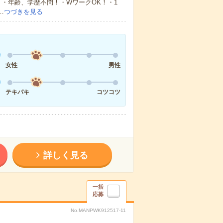
・年齢、学歴不問！・WワークOK！・1
…
つづきを見る
女性
男性
テキパキ
コツコツ
詳しく見る
一括
応募
No.MANPWK912517-11