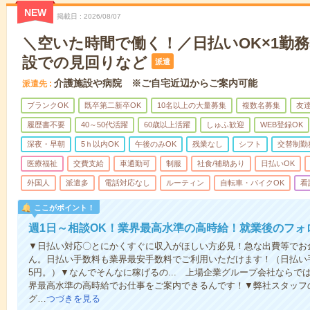
NEW
掲載日
2026/08/07
＼空いた時間で働く！／日払いOK×1勤務
設での見回りなど
派遣
介護施設や病院 ※ご自宅近辺からご案内可能
派遣先
ブランクOK
既卒第二新卒OK
10名以上の大量募集
複数名募集
友達
履歴書不要
40～50代活躍
60歳以上活躍
しゅふ歓迎
WEB登録OK
深夜・早朝
5ｈ以内OK
午後のみOK
残業なし
シフト
交替制勤
医療福祉
交費支給
車通勤可
制服
社食/補助あり
日払いOK
外国人
派遣多
電話対応なし
ルーティン
自転車・バイクOK
看
ここがポイント！
週1日～相談OK！業界最高水準の高時給！就業後のフォ
▼日払い対応〇とにかくすぐに収入がほしい方必見！急な出費等でお
ん。日払い手数料も業界最安手数料でご利用いただけます！（日払い手
5円。）▼なんでそんなに稼げるの... 上場企業グループ会社なら
界最高水準の高時給でお仕事をご案内できるんです！▼弊社スタッフ
グ…
つづきを見る