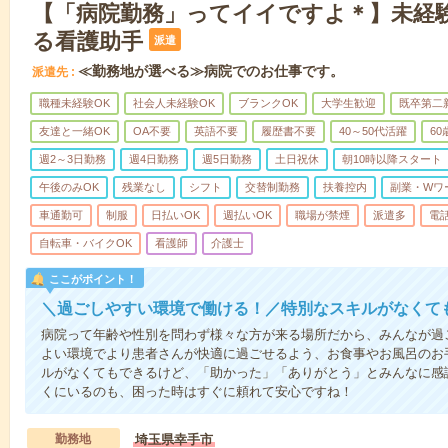
【「病院勤務」ってイイですよ＊】未経
る看護助手
派遣
≪勤務地が選べる≫病院でのお仕事です。
派遣先
職種未経験OK
社会人未経験OK
ブランクOK
大学生歓迎
既卒第二
友達と一緒OK
OA不要
英語不要
履歴書不要
40～50代活躍
6
週2～3日勤務
週4日勤務
週5日勤務
土日祝休
朝10時以降スタート
午後のみOK
残業なし
シフト
交替制勤務
扶養控内
副業・Wワ
車通勤可
制服
日払いOK
週払いOK
職場が禁煙
派遣多
電
自転車・バイクOK
看護師
介護士
ここがポイント！
＼過ごしやすい環境で働ける！／特別なスキルがなくて
病院って年齢や性別を問わず様々な方が来る場所だから、みんなが過
よい環境でより患者さんが快適に過ごせるよう、お食事やお風呂のお
ルがなくてもできるけど、「助かった」「ありがとう」とみんなに感
くにいるのも、困った時はすぐに頼れて安心ですね！
勤務地
埼玉県幸手市