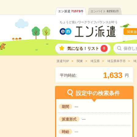
エン派遣
71573
件
エンバイト
82531
件
ちょうど良いワークライフバランスが叶う
関東版
気になる！リスト
0
保存し
派遣TOP
関東
埼玉県
埼玉県幸手市
埼
,
1
6
3
3
平均時給:
円
設定中の検索条件
期間
---
派遣形式
---
時給
---