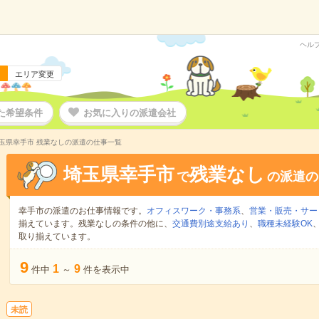
ヘル
エリア変更
た希望条件
お気に入りの派遣会社
玉県幸手市 残業なしの派遣の仕事一覧
埼玉県幸手市
残業なし
で
の派遣の
幸手市の派遣のお仕事情報です。
オフィスワーク・事務系
、
営業・販売・サー
揃えています。残業なしの条件の他に、
交通費別途支給あり
、
職種未経験OK
取り揃えています。
9
1
9
件中
～
件を表示中
未読