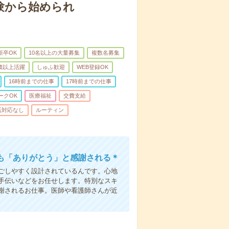
験から始められ
新卒OK
10名以上の大量募集
複数名募集
0歳以上活躍
しゅふ歓迎
WEB登録OK
16時前までの仕事
17時前までの仕事
ークOK
医療福祉
交費支給
話対応なし
ルーティン
も「ありがとう」と感謝される＊
ごしやすく設計されているんです。心地
手伝いなどをお任せします。特別なスキ
謝されるお仕事。医師や看護師さんが近